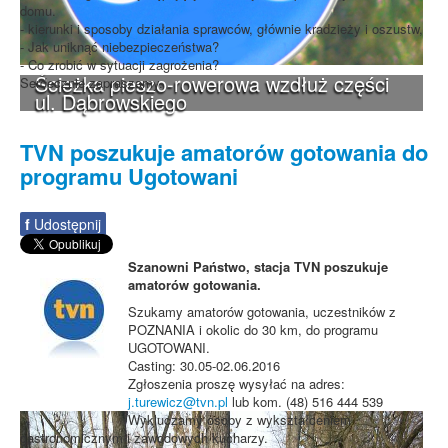
domu.
- kierunki i sposoby działania sprawców, głównie kradzieży i oszustw,
- Jak uniknąć niebezpieczeństwa?
- Co zrobić w sytuacji zagrożenia?
Ścieżka pieszo-rowerowa wzdłuż części
Serdecznie zapraszamy.
ul. Dąbrowskiego
TVN poszukuje amatorów gotowania do
programu Ugotowani
f
Udostępnij
Szanowni Państwo, stacja TVN poszukuje
amatorów gotowania.
Szukamy amatorów gotowania, uczestników z
POZNANIA i okolic do 30 km, do programu
UGOTOWANI.
Casting: 30.05-02.06.2016
Zgłoszenia proszę wysyłać na adres:
j.turewicz@tvn.pl
lub kom. (48) 516 444 539
Wykluczamy osoby z wykształceniem
gastronomicznym i zawodowych kucharzy.