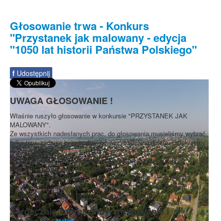
Głosowanie trwa - Konkurs
"Przystanek jak malowany - edycja
"1050 lat historii Państwa Polskiego"
f
Udostępnij
UWAGA GŁOSOWANIE !
Właśnie ruszyło głosowanie w konkursie "PRZYSTANEK JAK
MALOWANY".
Ze wszystkich nadesłanych prac, do głosowania musieliśmy wybrać
tylko trzy, zadanie było trudne, bo wszystkie wspaniałe. Dziękujemy
wszystkim.
GŁOSUJEMY 12.05 - 24.05
na prace dzieci ze szkół:
- ZS nr 1, ul. Leśnowolska - projekt nr 18
- ZS nr 2, ul. Hangarowa - projekty nr 19 i nr 20
Przypominamy: przystanek "Leśnowolska", który ozdobi zwycięski
projekt znajduje się na Dąbrowskiego, tuż obok Lidla.
Serdecznie zapraszamy; głosowanie i
szczegóły
tutaj
.