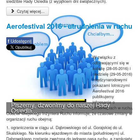
siedzibie Rady Osiedla (z wyjątkiem dni świątecznych).
Czytaj więcej...
Aerofestival 2016 - utrudnienia w ruchu
f
Udostępnij
W związku z
odbywającymi się w
sobotę (28-05-2016) i
niedzielę (29-05-2016)
międzynarodowymi
pokazami lotniczymi
Aerofestival 2016
publikujemy
informacje o
Piszemy, dzwonimy do naszej Rady
utrudnieniach w ruchu.
Osiedla...
Oddział Miejskiego Inżyniera Ruchu informuje, że czasowe zmiany w
organizacji ruchu obejmą:
1. ograniczenia w ciągu ul. Dąbrowskiego od ul. Gorajskiej do ul.
Skalskiego. Na kierunku wjazdowym do miasta (południowym) ul.
Dąbrowskiego zostanie zwężona do jednego pasa ruchu, a zamknięty