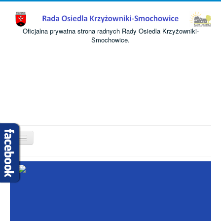
Oficjalna prywatna strona radnych Rady Osiedla Krzyżowniki-
Smochowice.
Przełącz
nawigację
Start
O nas
Informacje
Komisje