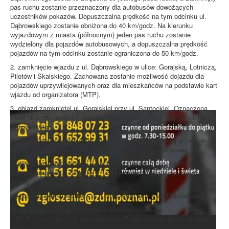
pas ruchu zostanie przeznaczony dla autobusów dowożących
uczestników pokazów. Dopuszczalna prędkość na tym odcinku ul.
Dąbrowskiego zostanie obniżona do 40 km/godz. Na kierunku
wyjazdowym z miasta (północnym) jeden pas ruchu zostanie
wydzielony dla pojazdów autobusowych, a dopuszczalna prędkość
pojazdów na tym odcinku zostanie ograniczona do 50 km/godz.
2. zamknięcie wjazdu z ul. Dąbrowskiego w ulice: Gorajską, Lotniczą,
Pilotów i Skalskiego. Zachowana zostanie możliwość dojazdu dla
pojazdów uprzywilejowanych oraz dla mieszkańców na podstawie kart
wjazdu od organizatora (MTP).
3. objazd zamkniętej ul. Gorajskiej przy ul. Santockiej. Oznaczona
trasa objazdu prowadzi ulicami: Dąbrowskiego, Słupską / Wichrową,
Dąbrowskiego.
4. zakaz zatrzymywania się i postoju na ul. Tatrzańskiej w związku z
poprowadzeniem nią tymczasowej komunikacji autobusowej.
5. wyłączenie sygnalizacji świetlnej na zjazdach i wjazdach z ul.
Dąbrowskiego w ul. Słupską - ruch kierowany będzie ręcznie przez
policję.
Wejście na teren imprezy - ul. Lotniczą od strony ul. Dąbrowskiego.
Dla gości pokazów przygotowano parkingi:
- Tor Poznań, wjazd ul. Wyścigowa 3, Przeźmierowo (parking zielony,
płatny),