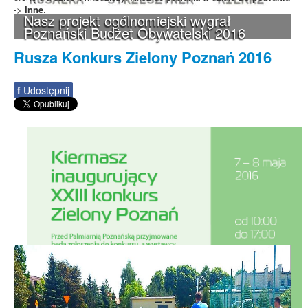
->
Inne
.
Nasz projekt ogólnomiejski wygrał
Poznański Budżet Obywatelski 2016
Rusza Konkurs Zielony Poznań 2016
f
Udostępnij