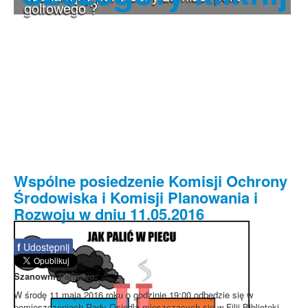
golfowego ?
Wspólne posiedzenie Komisji Ochrony
Środowiska i Komisji Planowania i
Rozwoju w dniu 11.05.2016
f
Udostępnij
Szanowni Państwo.
W środę 11 maja 2016 roku o godzinie 19:00 odbędzie się w
pomieszczeniach Rady Osiedla mieszczących się w Filii Biblioteki