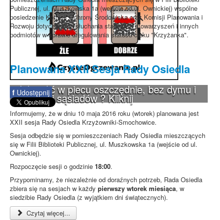
Publicznej, ul. Muszkowska 1a (wejście od ul. Ownickiej) wspólne
posiedzenie Komisji Ochrony Środowiska oraz Komisji Planowania i
Rozwoju dotyczące wysłuchania stanowisk stowarzyszeń i innych
podmiotów w sprawie uregulowania statusu cieku "Krzyżanka".
Planowana XXII Sesja Rady Osiedla
Jak palić w piecu oszczędnie, bez dymu i
f
Udostępnij
pretensji sąsiadów ? Kliknij
Informujemy, że w dniu 10 maja 2016 roku (wtorek) planowana jest
XXII sesja Rady Osiedla Krzyżowniki-Smochowice.
Sesja odbędzie się w pomieszczeniach Rady Osiedla mieszczących
się w Filii Biblioteki Publicznej, ul. Muszkowska 1a (wejście od ul.
Ownickiej).
Rozpoczęcie sesji o godzinie
18:00
.
Przypominamy, że niezależnie od doraźnych potrzeb, Rada Osiedla
zbiera się na sesjach w każdy
pierwszy wtorek miesiąca
, w
siedzibie Rady Osiedla (z wyjątkiem dni świątecznych).
Czytaj więcej...