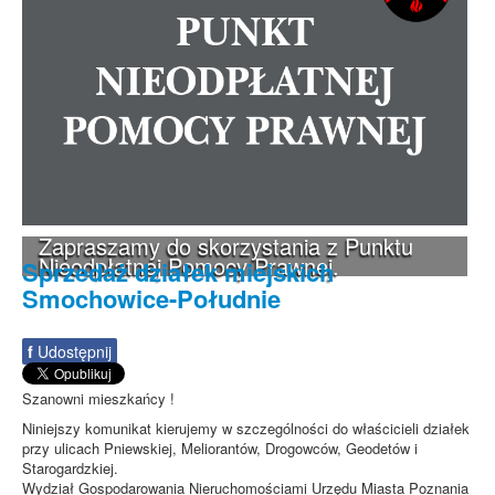
Zapraszamy do skorzystania z Punktu
Nieodpłatnej Pomocy Prawnej.
Sprzedaż działek miejskich
Smochowice-Południe
f
Udostępnij
Szanowni mieszkańcy !
Niniejszy komunikat kierujemy w szczególności do właścicieli działek
przy ulicach Pniewskiej, Meliorantów, Drogowców, Geodetów i
Starogardzkiej.
Wydział Gospodarowania Nieruchomościami Urzędu Miasta Poznania