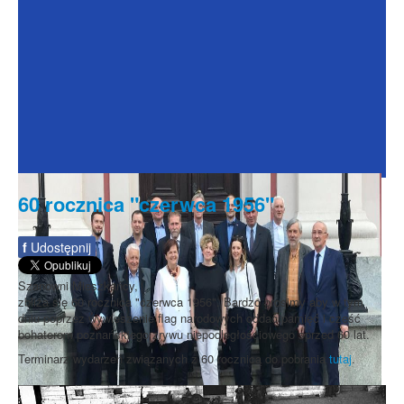
Dokumenty
Galeria
Na Osiedlu
Formularze
Do pobrania
Kontakt
60 rocznica "czerwca 1956"
Rada Seniorów
f
Udostępnij
Szanowni Mieszkańcy,
zbliża się 60 rocznica "czerwca 1956". Bardzo prosimy aby w tym
dniu poprzez wywieszenie flag narodowych oddać pamięć i cześć
bohaterom poznańskiego zrywu niepodległościowego sprzed 60 lat.
Terminarz wydarzeń związanych z 60 rocznicą do pobrania
tutaj
.