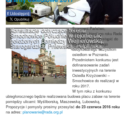
f
Udostępnij
Szanowni Państwo,
Konsultacje dotyczące terenu
Wzorem ubiegłego roku Rada
Smochowice Południe w rejonie ulic
Osiedla chce przystąpić do
położonych pomiędzy Wejherowską,
konkursu grantowego
Starogardzką, Pniewską, Pelplińską.
dedykowanego wszystkim
osiedlom w Poznaniu.
Przedmiotem konkursu jest
dofinansowanie zadań
inwestycyjnych na terenie
Osiedla Krzyżowniki –
Smochowice do realizacji w
roku 2017.
W tym roku z konkursu
ubiegłorocznego będzie realizowana budowa placu zabaw na terenie
pomiędzy ulicami: Myśliborską, Maszewską, Lubowską.
Propozycje i pomysły prosimy przesyłać
do 23 czerwca 2016 roku
na adres:
planowanie@rada.org.pl