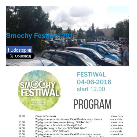
Smochy Festiwal 2016
f
Udostępnij
Nowe centrum Smochowic - koncepcja
przebudowy