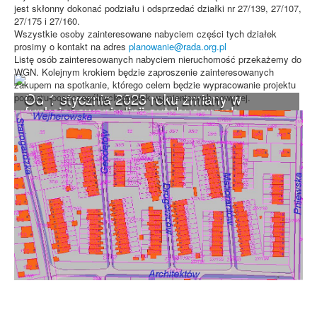
jest skłonny dokonać podziału i odsprzedać działki nr 27/139, 27/107,
27/175 i 27/160.
Wszystkie osoby zainteresowane nabyciem części tych działek
prosimy o kontakt na adres
planowanie@rada.org.pl
Listę osób zainteresowanych nabyciem nieruchomość przekażemy do
WGN. Kolejnym krokiem będzie zaproszenie zainteresowanych
zakupem na spotkanie, którego celem będzie wypracowanie projektu
Od 1 stycznia 2023 roku zmiany w
podziału poszczególnych działek wymienionych powyżej.
funkcjonowaniu linii autobusowych
kursujących na Krzyżowniki-Smochowice