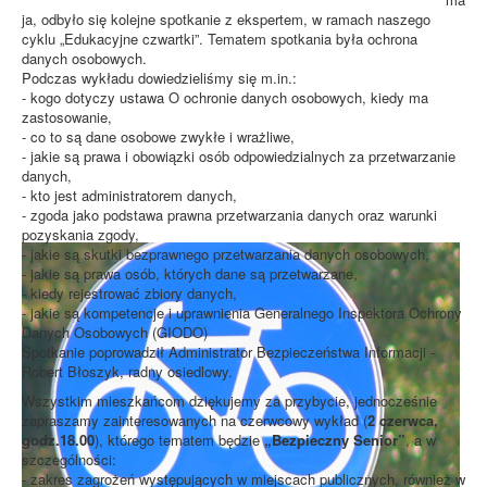
ja, odbyło się kolejne spotkanie z ekspertem, w ramach naszego
cyklu „Edukacyjne czwartki”. Tematem spotkania była ochrona
danych osobowych.
Podczas wykładu dowiedzieliśmy się m.in.:
- kogo dotyczy ustawa O ochronie danych osobowych, kiedy ma
zastosowanie,
- co to są dane osobowe zwykłe i wrażliwe,
- jakie są prawa i obowiązki osób odpowiedzialnych za przetwarzanie
danych,
- kto jest administratorem danych,
- zgoda jako podstawa prawna przetwarzania danych oraz warunki
pozyskania zgody,
- jakie są skutki bezprawnego przetwarzania danych osobowych,
- jakie są prawa osób, których dane są przetwarzane,
- kiedy rejestrować zbiory danych,
- jakie są kompetencje i uprawnienia Generalnego Inspektora Ochrony
Danych Osobowych (GIODO)
Spotkanie poprowadził Administrator Bezpieczeństwa Informacji -
Robert Błoszyk, radny osiedlowy.
Wszystkim mieszkańcom dziękujemy za przybycie, jednocześnie
zapraszamy zainteresowanych na czerwcowy wykład (
2 czerwca,
godz.18.00
), którego tematem będzie
„Bezpieczny Senior”
, a w
szczególności:
- zakres zagrożeń występujących w miejscach publicznych, również w