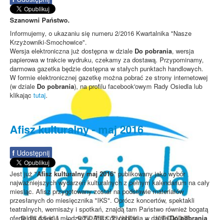
Szanowni Państwo.
Informujemy, o ukazaniu się numeru 2/2016 Kwartalnika "Nasze
Krzyżowniki-Smochowice".
Wersja elektroniczna już dostępna w dziale
Do pobrania
, wersja
papierowa w trakcie wydruku, czekamy za dostawą. Przypominamy,
darmowa gazetka będzie dostępna w stałych punktach handlowych.
W formie elektronicznej gazetkę można pobrać ze strony internetowej
(w dziale
Do pobrania
), na profilu facebook'owym Rady Osiedla lub
klikając
tutaj
.
Afisz kulturalny - maj 2016
f
Udostępnij
Jest już "
Afisz kulturalny maj 2016
" publikowany jako wybór
najważniejszych wydarzeń kulturalnych z pełnym kalendarium na cały
miesiąc. Afisz przygotowany został na podstawie materiałów
przesłanych do miesięcznika "IKS". Oprócz koncertów, spektakli
teatralnych, wernisaży i spotkań, znajdą tam Państwo również bogatą
ofertę dla dzieci i młodzieży. Afisz do pobrania w dziale
Do pobrania