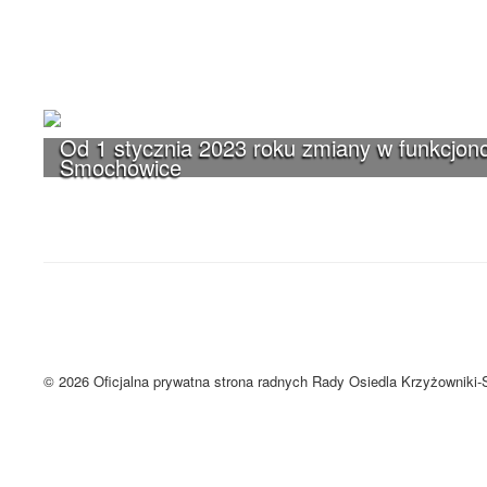
Od 1 stycznia 2023 roku zmiany w funkcjono
Smochowice
UWAGA! Serwis Rada Osiedla Krzyżown
Brak zmiany ustawień przeglądarki oznacza zgodę na używanie cookie
Zrozumiałem
© 2026 Oficjalna prywatna strona radnych Rady Osiedla Krzyżowniki