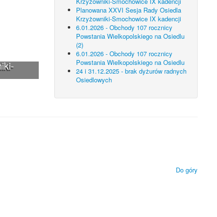
Krzyżowniki-Smochowice IX kadencji
Planowana XXVI Sesja Rady Osiedla
Krzyżowniki-Smochowice IX kadencji
6.01.2026 - Obchody 107 rocznicy
Powstania Wielkopolskiego na Osiedlu
(2)
6.01.2026 - Obchody 107 rocznicy
Powstania Wielkopolskiego na Osiedlu
iki-
24 i 31.12.2025 - brak dyżurów radnych
Osiedlowych
 technologii.
ietlanie zamieszczonych materiałów.
Do góry