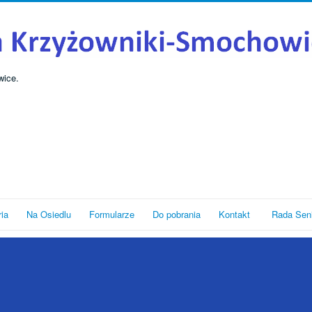
wice.
ria
Na Osiedlu
Formularze
Do pobrania
Kontakt
Rada Sen