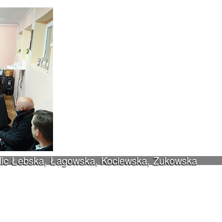
ulic Łebska, Łagowska, Kociewska, Żukowska