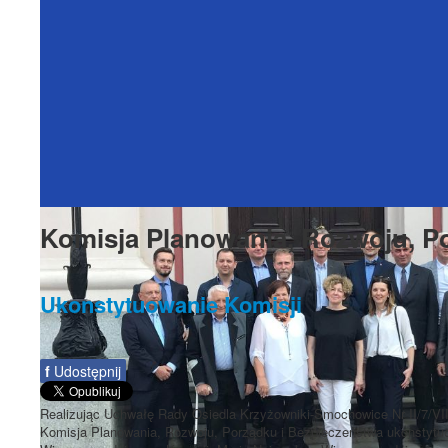
Komisja Planowania, Rozwoju, P
Ukonstytuowanie Komisji
f
Udostępnij
Realizując Uchwałę Rady Osiedla Krzyżowniki-Smochowice Nr II/7/VII
Komisja Planowania, Rozwoju, Porządku i Bezpieczeństwa ukonstytuow