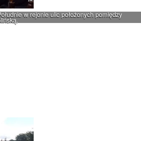
ołudnie w rejonie ulic położonych pomiędzy
lińską.