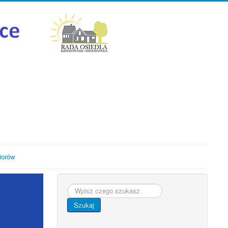
iorów
Szukaj...
Szukaj