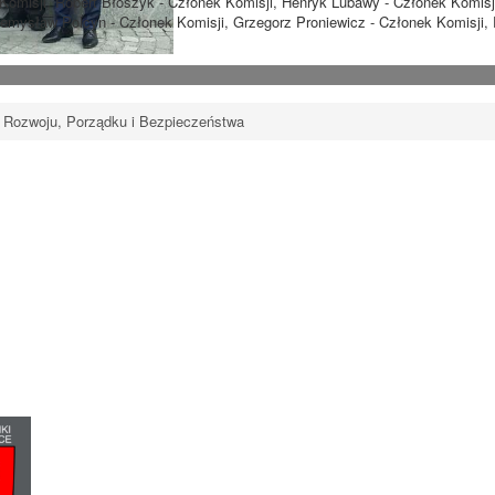
omisji, Robert Błoszyk - Członek Komisji, Henryk Lubawy - Członek Komisji
zemysław Polcyn - Członek Komisji, Grzegorz Proniewicz - Członek Komisji,
 Rozwoju, Porządku i Bezpieczeństwa