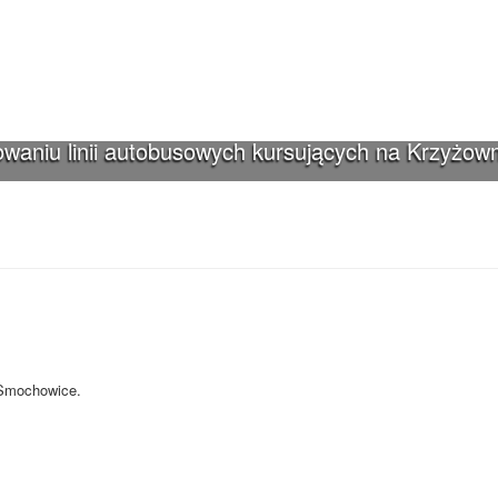
waniu linii autobusowych kursujących na Krzyżown
iki-Smochowice używa cookies i podobnych
s i innych technologii. Brak akceptacji może spowodować niewłaściwe wyśw
-Smochowice.