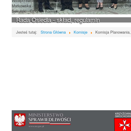
Wiceprzewodniczący Komisji, Maria Najewska - Wiceprzewodnicząca K
Matkowska - Członek Komisji, Zygmunt Pawlik - Członek Komisji, Pr
Sekulski - Członek Komisji.
Rada Osiedla - skład, regulamin
Jesteś tutaj:
Strona Główna
Komisje
Komisja Planowania,