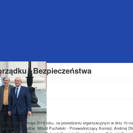
orządku i Bezpieczeństwa
I/2019 z dnia 6 maja 2019 roku, na posiedzeniu organizacyjnym w dniu 10 ma
ała się w składzie: Witold Puchalski - Przewodniczący Komisji, Andrzej Dł