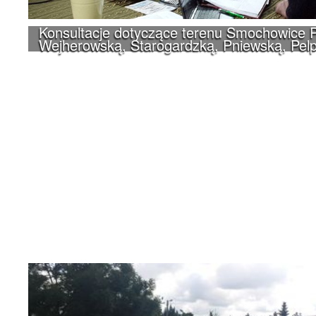
Konsultacje dotyczące terenu Smochowice P
Wejherowską, Starogardzką, Pniewską, Pelp