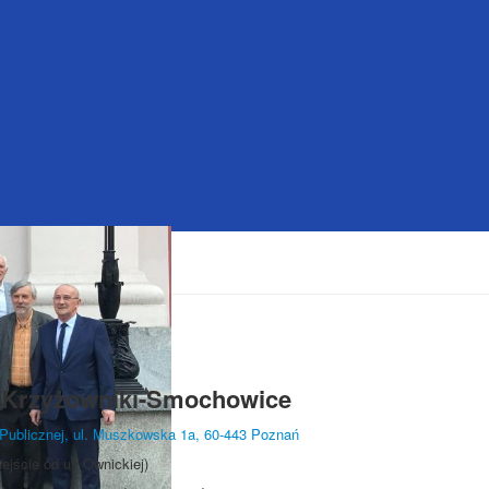
 Krzyżowniki-Smochowice
ki Publicznej, ul. Muszkowska 1a, 60-443 Poznań
wejście od ul. Ownickiej)