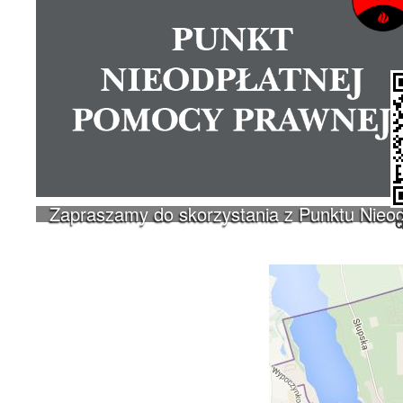
Zapraszamy do skorzystania z Punktu Nieo
Q