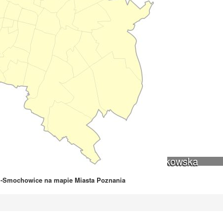
ulic Łebska, Łagowska, Kociewska, Żukowska
i-Smochowice na mapie Miasta Poznania