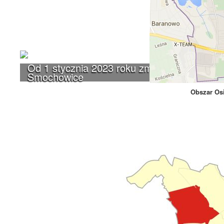
Od 1 stycznia 2023 roku zmiany w funkcjono
Smochowice
Obszar Os