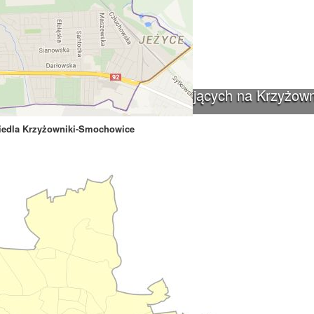
waniu linii autobusowych kursujących na Krzyżown
iedla Krzyżowniki-Smochowice