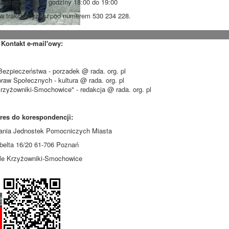
każdą środę od godziny 18:00 do 19:00
w trakcie dyżuru pod numerem 530 234 228.
Kontakt e-mail'owy:
Bezpieczeństwa - porzadek @ rada. org. pl
praw Społecznych - kultura @ rada. org. pl
zyżowniki-Smochowice" - redakcja @ rada. org. pl
res do korespondencji:
ania Jednostek Pomocniczych Miasta
Libelta 16/20 61-706 Poznań
le Krzyżowniki-Smochowice