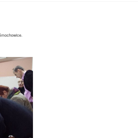
iki-Smochowice używa cookies i podobnych
s i innych technologii. Brak akceptacji może spowodować niewłaściwe wyśw
-Smochowice.