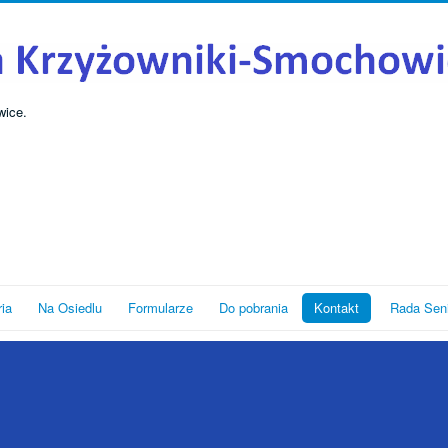
wice.
ria
Na Osiedlu
Formularze
Do pobrania
Kontakt
Rada Sen