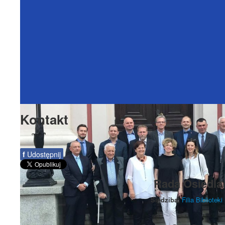
Kontakt
f
Udostępnij
Rada Osiedla
Siedziba:
Filia Bibliote
(