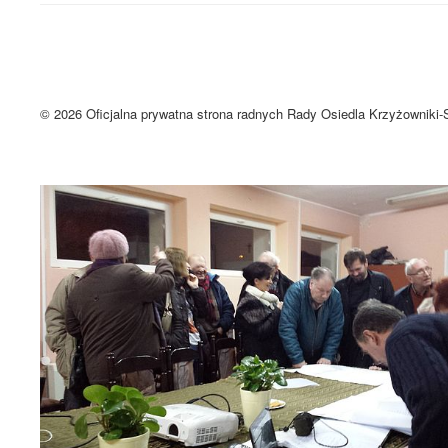
UWAGA! Serwis Rada Osiedla Krzyżown
Brak zmiany ustawień przeglądarki oznacza zgodę na używanie cookie
Zrozumiałem
© 2026 Oficjalna prywatna strona radnych Rady Osiedla Krzyżowniki