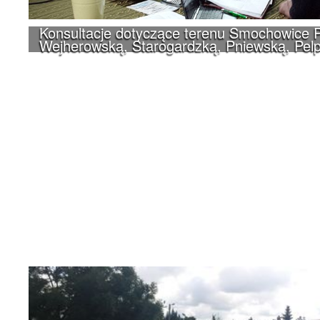
Konsultacje dotyczące terenu Smochowice P
Wejherowską, Starogardzką, Pniewską, Pelp