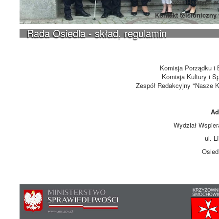
Dyżur Radnych w 
Kontakt telefoniczny
Rada Osiedla - skład, regulamin
Komisja Porządku i 
Komisja Kultury i S
Zespół Redakcyjny "Nasze Kr
Ad
Wydział Wspier
ul. 
Osied