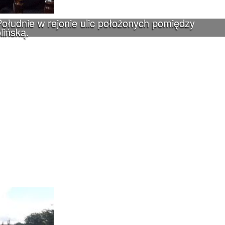
ołudnie w rejonie ulic położonych pomiędzy
lińską.