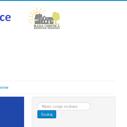
iorów
Szukaj...
Szukaj