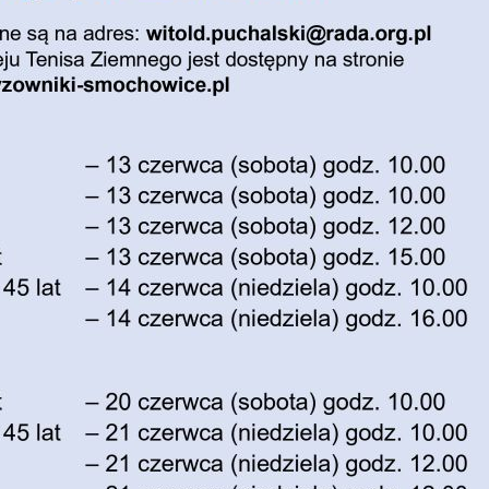
waniu linii autobusowych kursujących na Krzyżown