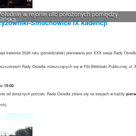
ołudnie w rejonie ulic położonych pomiędzy
lińską.
zyżowniki-Smochowice IX kadencji
aja kwietnia 2026 roku (poniedziałek) planowana jest XXX sesja Rady Osiedl
szczeniach Rady Osiedla mieszczących się w Filii Biblioteki Publicznej, ul
nie
19:00
.
ie od doraźnych potrzeb, Rada Osiedla zbiera się na sesjach w każdy
pierw
ych).