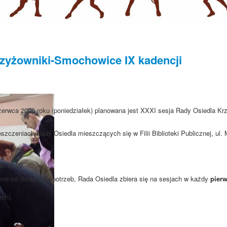
zyżowniki-Smochowice IX kadencji
zerwca 2026 roku (poniedziałek) planowana jest XXXI sesja Rady Osiedla Kr
szczeniach Rady Osiedla mieszczących się w Filii Biblioteki Publicznej, ul
nie
19:00
.
ie od doraźnych potrzeb, Rada Osiedla zbiera się na sesjach w każdy
pierw
ych).