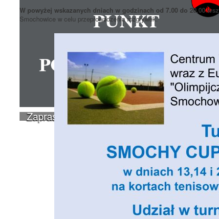
W powyżej wskazanych dniach w godzinach od 7.00 do 20.00 wsz
Smochowice w celu przeprowadzenia rozgrywek.
Zapraszamy do skorzystania z Punktu Nieo