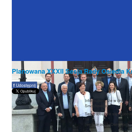
Planowana XXXII Sesja Rady Osiedla K
f
Udostępnij
Informujemy, że w dniu 6 l
Smochowice.
Sesja odbędzie się w pomie
1a
(wejście od ul. Ownickiej).