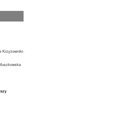
a Krzyżowniki-
. Muszkowska
szy