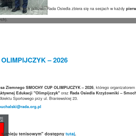
nie
19:00
.
ie od doraźnych potrzeb, Rada Osiedla zbiera się na sesjach w każdy
pierw
ych).
 OLIMPIJCZYK – 2026
nisa Ziemnego SMOCHY CUP OLIMPIJCZYK – 2026
, którego organizatorem
ktywnej Edukacji "Olimpijczyk"
oraz
Rada Osiedla Krzyżowniki – Smoc
Obiektu Sportowego przy ul. Braniewskiej 23.
puchalski@rada.org.pl
w turnieju tenisowym" dostępny
tutaj
.