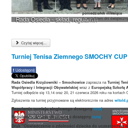
Rozpoczęcie sesji o godzi
Przypominamy, że niezależn
poniedziałek miesiąca
Rada Osiedla - skład, regulamin
(z wyjątkiem dni świąteczn
Czytaj więcej...
Turniej Tenisa Ziemnego SMOCHY CUP
f
Udostępnij
Rada Osiedla Krzyżowniki – Smochowice
zaprasza na
Turniej Te
Współpracy i Integracji Obywatelskiej
wraz z
Europejską Szkołą A
Turniej odbędzie się 13,14 oraz 20, 21 czerwca 2026 roku na kortach 
Zgłoszenia na turniej przyjmowane są elektronicznie na adres
witold.
Regulamin turnieju singlowego dostępny
tutaj
.
Regulamin turnieju deblowego dostępny
tutaj
.
Druk "Oświadczenie o zdolności dziecka do uczestnictwa 