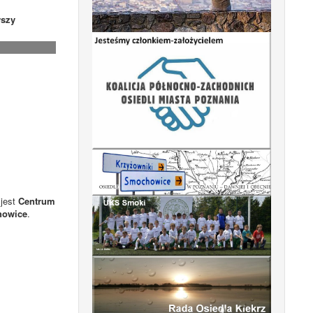
szy
 jest
Centrum
howice
.