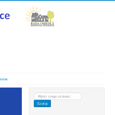
iorów
Szukaj...
Szukaj