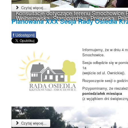
Czytaj więcej...
Konsultacje dotyczące terenu Smochowice P
Wejherowską, Starogardzką, Pniewską, Pelp
Planowana XXX Sesja Rady Osiedla Kr
f
Udostępnij
Informujemy, że w dniu 4 m
Smochowice.
Sesja odbędzie się w pomie
1a
(wejście od ul. Ownickiej).
Rozpoczęcie sesji o godzi
Przypominamy, że niezależn
poniedziałek miesiąca
(z wyjątkiem dni świąteczn
Czytaj więcej...