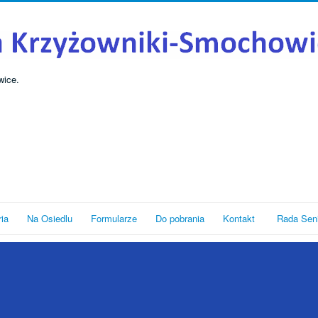
wice.
ria
Na Osiedlu
Formularze
Do pobrania
Kontakt
Rada Sen