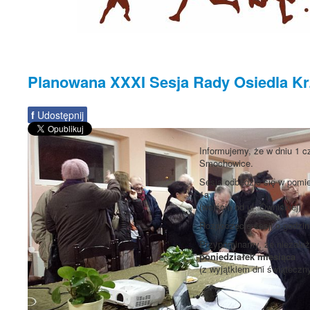
Planowana XXXI Sesja Rady Osiedla Kr
f
Udostępnij
Informujemy, że w dniu 1 c
Smochowice.
Sesja odbędzie się w pomie
1a
(wejście od ul. Ownickiej).
Rozpoczęcie sesji o godzi
Przypominamy, że niezależn
poniedziałek miesiąca
(z wyjątkiem dni świąteczn