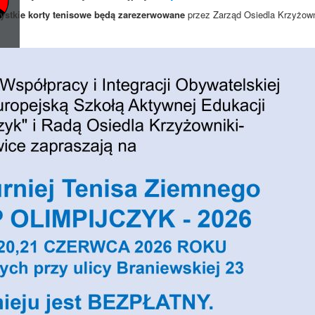
ystkie korty tenisowe będą zarezerwowane
przez Zarząd Osiedla Krzyżown
dpłatnej Pomocy Prawnej.