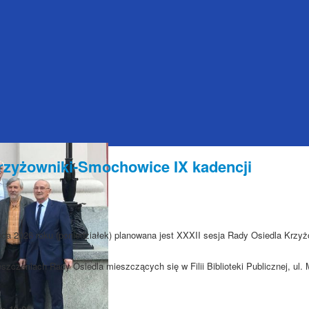
rzyżowniki-Smochowice IX kadencji
ipca 2026 roku (poniedziałek) planowana jest XXXII sesja Rady Osiedla Krzyż
szczeniach Rady Osiedla mieszczących się w Filii Biblioteki Publicznej, ul