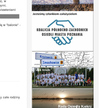
a), w
nymi,
stawieniami
 w "balonie" -
 całe rodziny