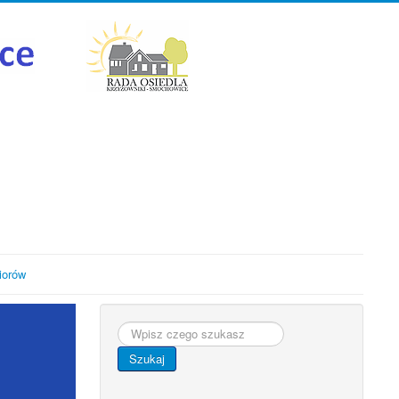
iorów
Szukaj...
Szukaj