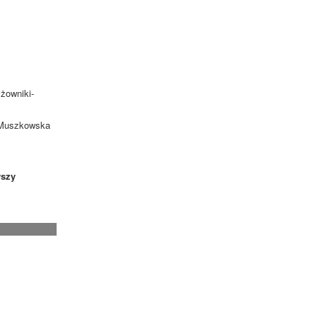
żowniki-
. Muszkowska
szy