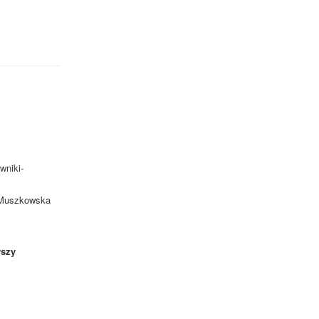
wniki-
. Muszkowska
szy