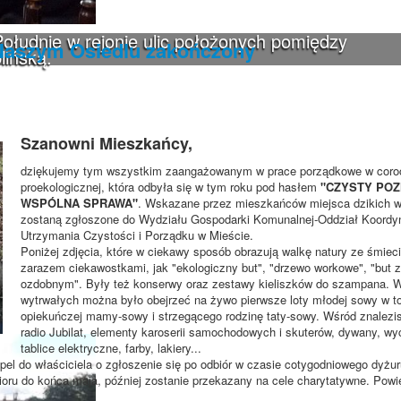
ołudnie w rejonie ulic położonych pomiędzy
Naszym Osiedlu zakończony
lińską.
Szanowni Mieszkańcy,
dziękujemy tym wszystkim zaangażowanym w prace porządkowe w coroc
proekologicznej, która odbyła się w tym roku pod hasłem
"CZYSTY POZ
WSPÓLNA SPRAWA"
. Wskazane przez mieszkańców miejsca dzikich 
zostaną zgłoszone do Wydziału Gospodarki Komunalnej-Oddział Koordyn
Utrzymania Czystości i Porządku w Mieście.
Poniżej zdjęcia, które w ciekawy sposób obrazują walkę natury ze śmiec
zarazem ciekawostkami, jak "ekologiczny but", "drzewo workowe", "but
ozdobnym". Były też konserwy oraz zestawy kieliszków do szampana. W
wytrwałych można było obejrzeć na żywo pierwsze loty młodej sowy w t
opiekuńczej mamy-sowy i strzegącego rodzinę taty-sowy. Wśród znalez
radio Jubilat, elementy karoserii samochodowych i skuterów, dywany, wyc
tablice elektryczne, farby, lakiery...
j apel do właściciela o zgłoszenie się po odbiór w czasie cotygodniowego dyżu
ioru do końca maja, później zostanie przekazany na cele charytatywne. Pow