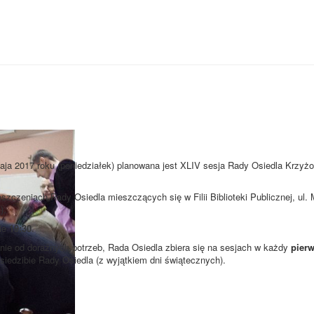
aja 2017 roku (poniedziałek) planowana jest XLIV sesja Rady Osiedla Krzyżo
szczeniach Rady Osiedla mieszczących się w Filii Biblioteki Publicznej, ul
).
nie
19:30
.
ie od doraźnych potrzeb, Rada Osiedla zbiera się na sesjach w każdy
pierw
 siedzibie Rady Osiedla (z wyjątkiem dni świątecznych).