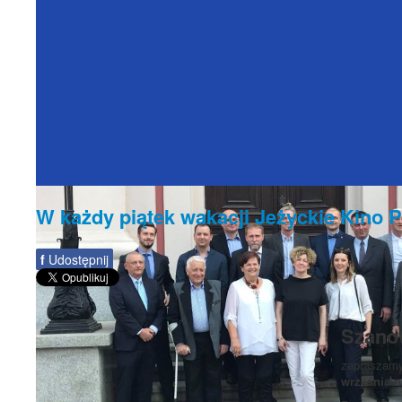
W każdy piątek wakacji Jeżyckie Kino
f
Udostępnij
Szano
zapraszamy
września
n