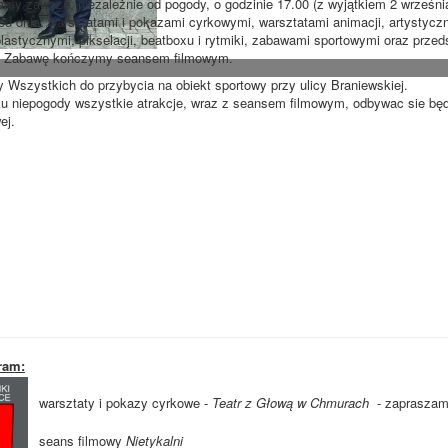
y zawsze, niezależnie od pogody, o godzinie 17.00 (z wyjątkiem 2 wrześni
od dnia: warsztatami i pokazami cyrkowymi, warsztatami animacji, artystycz
plastycznymi, pikselacji, beatboxu i rytmiki, zabawami sportowymi oraz przed
i. Zabawę kończymy seansem filmowym.
Wszystkich do przybycia na obiekt sportowy przy ulicy Braniewskiej.
u niepogody wszystkie atrakcje, wraz z seansem filmowym, odbywac sie będą
ej.
ram:
warsztaty i pokazy cyrkowe -
Teatr z Głową w Chmurach
- zapraszamy
seans filmowy
Nietykalni