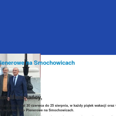
 Plenerowe na Smochowicach
wni Mieszkańcy,
 całe rodziny
od 30 czerwca do 25 sierpnia, w każdy piątek wakacji oraz
a Jeżyckie Kino Plenerowe na Smochowicach
.