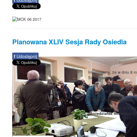
Planowana XLIV Sesja Rady Osiedla
f
Udostępnij
Informujemy, że w dniu 8 m
Smochowice.
Sesja odbędzie się w pomie
1a (wejście od ul. Ownickiej
Rozpoczęcie sesji o godzi
Przypominamy, że niezależn
poniedziałek miesiąca
, w