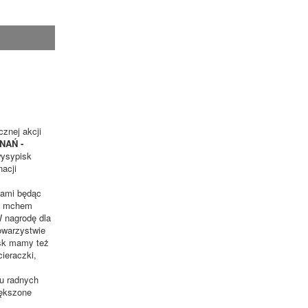
znej akcji
NAŃ -
wysypisk
acji
iami będąc
 z mchem
 nagrodę dla
owarzystwie
isk mamy też
ieraczki,
ru radnych
iększone