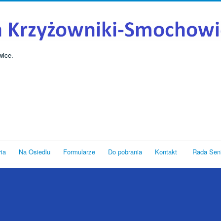
wice.
ria
Na Osiedlu
Formularze
Do pobrania
Kontakt
Rada Sen