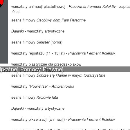
warsztaty animacji plastelinowej -
Pracownia Ferment Kolektiv
- zapra
- 9 lat
seans filmowy
Osobliwy dom Pani Peregrine
Bajanki
- warsztaty artystyczne
seans filmowy
Sinister
(horror)
warsztaty reportażu (11 - 15 lat) -
Pracownia Ferment Kolektiv
warsztaty plastyczne dla przedszkolaków
dpłatnej Pomocy Prawnej.
seans filmowy
Dobrze się kłamie w miłym towarzystwie
0
warsztaty "Powietrze" -
Ambientówka
seans filmowy
Królowie lata
Bajanki
- warsztaty artystyczne
warsztaty pikselizacji (animacji) -
Pracownia Ferment Kolektiv