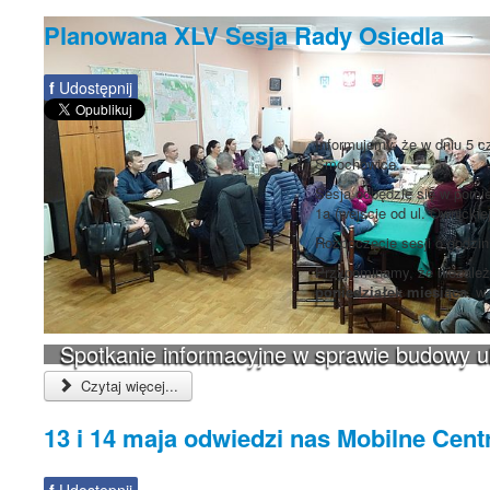
Planowana XLV Sesja Rady Osiedla
f
Udostępnij
Informujemy, że w dniu 5 c
Smochowice.
Sesja odbędzie się w pomie
1a (wejście od ul. Ownickiej
Rozpoczęcie sesji o godzi
Przypominamy, że niezależn
poniedziałek miesiąca
, w
Spotkanie informacyjne w sprawie budowy 
Czytaj więcej...
13 i 14 maja odwiedzi nas Mobilne Cen
f
Udostępnij