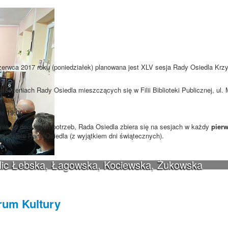
zerwca 2017 roku (poniedziałek) planowana jest XLV sesja Rady Osiedla Krzy
szczeniach Rady Osiedla mieszczących się w Filii Biblioteki Publicznej, ul
).
nie
19:00
.
ie od doraźnych potrzeb, Rada Osiedla zbiera się na sesjach w każdy
pierw
 siedzibie Rady Osiedla (z wyjątkiem dni świątecznych).
ulic Łebska, Łagowska, Kociewska, Żukowska
trum Kultury