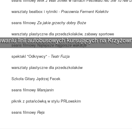
seans filmowy
Wilk z Wall Street
w ramach Festiwalu
Nic Sie Tu Nie D
warsztaty beatbox i rytmiki -
Pracownia Ferment Kolektiv
seans filmowy
Za jakie grzechy dobry Boże
warsztaty plastyczne dla przedszkolaków, zabawy sportowe
waniu linii autobusowych kursujących na Krzyżown
seans filmowy
Najlepsze najgorsze wakacje
spektakl "Odkrywcy" -
Teatr Fuzja
warsztaty plastyczne dla przedszkolaków
Szkoła Gitary Jędrzej Fecek
seans filmowy
Marsjanin
piknik z potańcówką w stylu PRLowskim
seans filmowy
Rejs