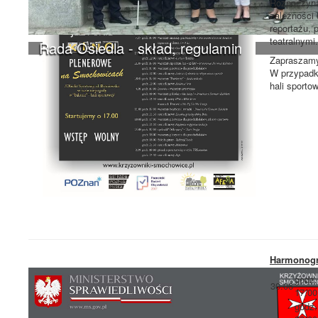
Rozpoczynam
zależności 
reportażu, 
teatralnym
Rada Osiedla - skład, regulamin
Zapraszamy 
W przypadk
hali sportow
Harmonog
godz.
30.06
17.00
godz.