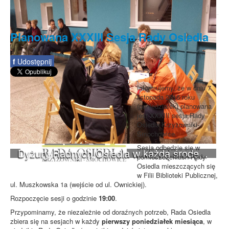
Planowana XXXIII Sesja Rady Osiedla
f
Udostępnij
Informujemy, że w dniu 7
listopada 2016 roku
(poniedziałek) planowana
jest XXXIII sesja Rady
Osiedla Krzyżowniki-
Smochowice.
Sesja odbędzie się w
Dyżury Radnych Osiedla w każdą środę...
pomieszczeniach Rady
Osiedla mieszczących się
w Filii Biblioteki Publicznej,
ul. Muszkowska 1a (wejście od ul. Ownickiej).
Rozpoczęcie sesji o godzinie
19:00
.
Przypominamy, że niezależnie od doraźnych potrzeb, Rada Osiedla
zbiera się na sesjach w każdy
pierwszy poniedziałek miesiąca
, w