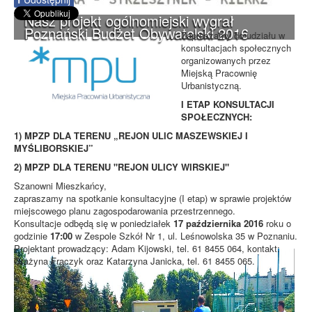
Nasz projekt ogólnomiejski wygrał
Poznański Budżet Obywatelski 2016
Zapraszamy do udziału w
konsultacjach społecznych
organizowanych przez
Miejską Pracownię
Urbanistyczną.
I ETAP KONSULTACJI
SPOŁECZNYCH:
1) MPZP DLA TERENU „REJON ULIC MASZEWSKIEJ I
MYŚLIBORSKIEJ”
2) MPZP DLA TERENU "REJON ULICY WIRSKIEJ"
Szanowni Mieszkańcy,
zapraszamy na spotkanie konsultacyjne (I etap) w sprawie projektów
miejscowego planu zagospodarowania przestrzennego.
Konsultacje odbędą się w poniedziałek
17 października 2016
roku o
godzinie
17:00
w Zespole Szkół Nr 1, ul. Leśnowolska 35 w Poznaniu.
Projektant prowadzący: Adam Kijowski, tel. 61 8455 064, kontakt:
Grażyna Frączyk oraz Katarzyna Janicka, tel. 61 8455 065.