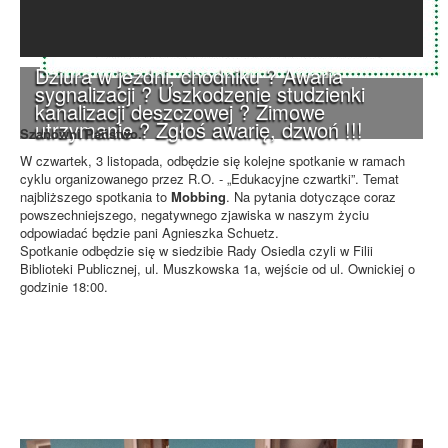
Dziura w jezdni, chodniku ? Awaria
sygnalizacji ? Uszkodzenie studzienki
kanalizacji deszczowej ? Zimowe
utrzymanie ? Zgłoś awarię, dzwoń !!!
Szanowni Państwo.
W czwartek, 3 listopada, odbędzie się kolejne spotkanie w ramach
cyklu organizowanego przez R.O. - „Edukacyjne czwartki”. Temat
najbliższego spotkania to
Mobbing
. Na pytania dotyczące coraz
powszechniejszego, negatywnego zjawiska w naszym życiu
odpowiadać będzie pani Agnieszka Schuetz.
Spotkanie odbędzie się w siedzibie Rady Osiedla czyli w Filii
Biblioteki Publicznej, ul. Muszkowska 1a, wejście od ul. Ownickiej o
godzinie 18:00.