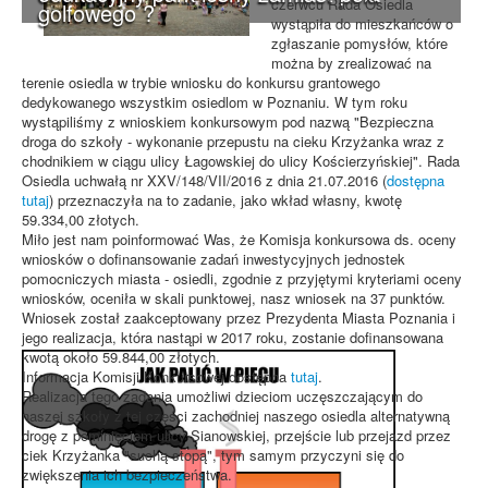
czerwcu Rada Osiedla
golfowego ?
wystąpiła do mieszkańców o
zgłaszanie pomysłów, które
można by zrealizować na
terenie osiedla w trybie wniosku do konkursu grantowego
dedykowanego wszystkim osiedlom w Poznaniu. W tym roku
wystąpiliśmy z wnioskiem konkursowym pod nazwą "Bezpieczna
droga do szkoły - wykonanie przepustu na cieku Krzyżanka wraz z
chodnikiem w ciągu ulicy Łagowskiej do ulicy Kościerzyńskiej". Rada
Osiedla uchwałą nr XXV/148/VII/2016 z dnia 21.07.2016 (
dostępna
tutaj
) przeznaczyła na to zadanie, jako wkład własny, kwotę
59.334,00 złotych.
Miło jest nam poinformować Was, że Komisja konkursowa ds. oceny
wniosków o dofinansowanie zadań inwestycyjnych jednostek
pomocniczych miasta - osiedli, zgodnie z przyjętymi kryteriami oceny
wniosków, oceniła w skali punktowej, nasz wniosek na 37 punktów.
Wniosek został zaakceptowany przez Prezydenta Miasta Poznania i
jego realizacja, która nastąpi w 2017 roku, zostanie dofinansowana
kwotą około 59.844,00 złotych.
Informacja Komisji Konkursowej dostępna
tutaj
.
Realizacja tego zadania umożliwi dzieciom uczęszczającym do
naszej szkoły z tej części zachodniej naszego osiedla alternatywną
drogę z pominięciem ulicy Sianowskiej, przejście lub przejazd przez
ciek Krzyżanka "suchą stopą", tym samym przyczyni się do
zwiększenia ich bezpieczeństwa.