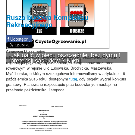
Rusza budowa Kompleksu
Rekreacyjnego
f
Udostępnij
Szanowni Mieszkańcy,
Jak palić w piecu oszczędnie, bez dymu i
informujemy o rozstrzygnięciu przetargu na budowę kompleksu
pretensji sąsiadów ? Kliknij
rekreacyjnego ze strefą dla seniora, placem zabaw oraz torem
rowerowym w rejonie ulic Lubowska, Brodnicka, Maszewska,
Myśliborska, o którym szczegółowo informowaliśmy w artykule z 19
października 2015 roku, dostępnym
tutaj
, gdy projekt wygrał konkurs
grantowy. Planowane rozpoczęcie prac budowlanych nastąpi na
przełomie października, listopada.