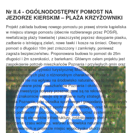
Nr II.4 - OGÓLNODOSTĘPNY POMOST NA
JEZIORZE KIERSKIM – PLAŻA KRZYŻOWNIKI
Projekt zakłada budowę nowego pomostu po prawej stronie kąpieliska
w miejscu starego pomostu (obecnie rozbieranego przez POSiR),
rewitalizację plaży trawiastej i piaszczystej poprzez dosypanie piasku,
zadbanie o istniejącą zieleń, nowe ławki i kosze na śmieci. Obecny
pomost o długości 10m jest zniszczony i zamknięty, ponieważ
zagraża bezpieczeństwu. Proponowana budowa to pomost do 25m
długości i 2m szerokości, z barierkami. Głównym celem projektu jest
zaspokojenie potrzeb mieszkańców Poznania i przyległych gmin oraz
zwiększenie atrakcyjności turystycznej Miasta przez utworzenie
ogólnodostępnych plaż o różnorodnym charakterze: Ponadto
inwestycja nie ma wpływu na środowisko naturalne, są to miejsca od
lat użytkowane przez mieszkańców Poznania i okolic, a tereny,
których inwestycja dotyczy przeznaczone są na rekreację. Dodatkowo
projekt znakomicie wpisuje się w główne nurty strategii rozwoju
Miasta Poznania, jako ośrodka sportowego i gospodarza prestiżowych
międzynarodowych imprez sportowych i masowych oraz Miasta, które
dba o podniesienie poziomu jakości życia poprzez systematyczny i
stały rozwój elementów infrastruktury, zróżnicowaną ofertę form
spędzania czasu wolnego, warunki środowiska naturalnego. Z
zaplanowanych w projekcie miejsc wypoczynku skorzystają chętnie