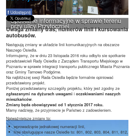
f
Udostępnij
Spotkanie informacyjne w sprawie terenu
przy ulicy Przytocznej
Uwaga zmiany tras, numerów linii i kursowania
autobusów.
Następują zmiany w układzie linii komunikacyjnych na obszarze
Naszego Osiedla.
Informujemy, że w dniu 23 listopada 2016 roku odbyło sie spotkanie
przedstawicieli Rady Osiedla z Zarządem Transportu Miejskiego w
Poznaniu w sprawie integracji transportu publicznego Miasta Poznania
oraz Gminy Tarnowo Podgórne.
Na najbliższej sesji Rada Osiedla będzie formalnie opiniować
przedstawiony projekt.
Poniżej przedstawiamy szczegóły projektu, który jest zgodny ze
zgłaszanymi na dyżurach uwagami
i
oczekiwaniami naszych
mieszkańców
.
Zmiany będa obowiązywać od 1 stycznia 2017 roku.
Mamy nadzieję, że przyjmiecie je Państwo z zadowoleniem.
Najważniejsze zmiany to:
wprowadząnie jednakowej numeracji linii,
linie obsługujące nasze Osiedle to: 801, 802, 803, 804, 811, 812,