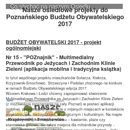
Co słychać na naszym Osiedlu...
Nasze osiedlowe projekty do
Poznańskiego Budżetu Obywatelskiego
2017
BUDŻET OBYWATELSKI 2017 - projekt
ogólnomiejski
Nr 15 - "POZnajnik" - Multimedialny
Przewodnik po Jeżycach i Zachodnim Klinie
Zieleni (aplikacja mobilna i tradycyjna książka)
to tytuł wspólnego projektu mieszkańców Sołacza, Kiekrza,
Krzyżownik-Smochowic, Strzeszyna i Podolan złożonego na konkurs
w ramach Budżetu Obywatelskiego edycja 2017.
Wzorem Krakowa i Łodzi chcemy zaproponować stworzenie
Multimedialnego Przewodnika po Jeżycach i Zachodnim Klinie Zieleni
(z możliwością rozszerzenia na cały Poznań) w postaci aplikacji
mobilnej, prezentującej informacje o mijanych miejscach w kontekście
przyrodniczym, historycznym, ekologicznym i kulturalnym. Na mapie
wskażemy nie tylko miejsca relaksu – kawiarnie, plaże czy
stanowiska grillowe, ale także miejsca dla miłośników przyrody -
punkty obserwacji ptaków, stare drzewa czy miejsca historii – forty