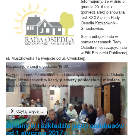
Informujemy, że w dniu 5
grudnia 2016 roku
(poniedziałek) planowana
jest XXXV sesja Rady
Osiedla Krzyżowniki-
Smochowice.
Sesja odbędzie się w
pomieszczeniach Rady
Osiedla mieszczących się
w Filii Biblioteki Publicznej,
ul. Muszkowska 1a (wejście od ul. Ownickiej).
Rozpoczęcie sesji o godzinie
19:00
.
Przypominamy, że niezależnie od doraźnych potrzeb, Rada Osiedla
zbiera się na sesjach w każdy
pierwszy poniedziałek miesiąca
, w
siedzibie Rady Osiedla (z wyjątkiem dni świątecznych).
Czytaj więcej...
Zmiany w rozkładzie jazdy autobusów
od 1 stycznia 2017 r.