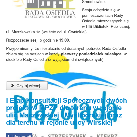
Smochowice.
Sesja odbędzie się w
pomieszczeniach Rady
Osiedla mieszczących się
w Filii Biblioteki Publicznej,
ul. Muszkowska 1a (wejście od ul. Ownickiej).
Rozpoczęcie sesji o godzinie
19:00
.
Przypominamy, że niezależnie od doraźnych potrzeb, Rada Osiedla
zbiera się na sesjach w każdy
pierwszy poniedziałek miesiąca
, w
siedzibie Rady Osiedla (z wyjątkiem dni świątecznych).
Czytaj więcej...
I Etap Konsultacji Społecznych dwóch
projektów MPZP dla terenu w rejonie
ulic Maszewskiej i Myśliborskiej oraz
dla terenu w rejonie ulicy Wirskiej
f
Udostępnij