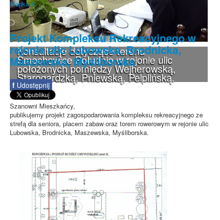
Mapka 4
Projekt Kompleksu Rekreacyjnego w
rejonie ulic Lubowska, Brodnicka,
Konsultacje dotyczące terenu
Smochowice Południe w rejonie ulic
Maszewska, Myśliborska
położonych pomiędzy Wejherowską,
Starogardzką, Pniewską, Pelplińską.
f
Udostępnij
Szanowni Mieszkańcy,
publikujemy projekt zagospodarowania kompleksu rekreacyjnego ze
strefą dla seniora, placem zabaw oraz torem rowerowym w rejonie ulic
Lubowska, Brodnicka, Maszewska, Myśliborska.