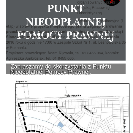
organizowanych przez
Miejską Pracownię
Urbanistyczną.
Spotkanie konsultacyjne (I
etap) w sprawie
projektu miejscowego planu zagospodarowania
przestrzennego "Dolina Krzyżanki" pomiędzy ulicami Słupską i
Sianowską w Poznaniu
odbedzie się w poniedziałek
12 grudnia
2016
roku o godzinie
17:00
w Zespole Szkół Nr 1, ul. Leśnowolska 35
w Poznaniu.
Projektant prowadzący: Adam Kijowski, tel. 61 8455 064, kontakt:
Agnieszka Ambroziak, tel. 61 8455 065.
Zapraszamy do skorzystania z Punktu
Nieodpłatnej Pomocy Prawnej.