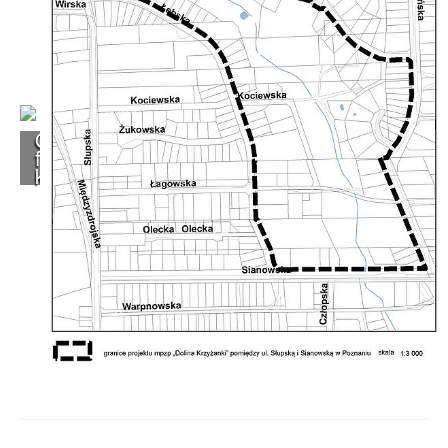
Od 1 stycznia 2023 roku zmiany w
funkcjonowaniu linii autobusowych
kursujących na Krzyżowniki-Smochowice