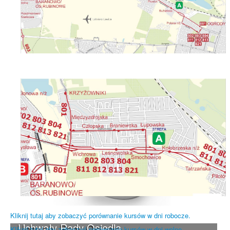
Kliknij tutaj aby zobaczyć porównanie kursów w dni robocze.
Uchwały Rady Osiedla
Kliknij tutaj aby zobaczyć porównanie kursów w dni wolne.