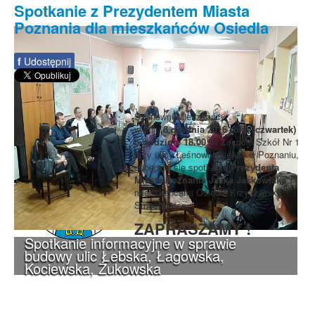
Spotkanie z Prezydentem Miasta
Poznania dla mieszkańców Osiedla
f
Udostępnij
Szanowni Mieszkańcy,
w dniu
8 grudnia 2016 roku (czwartek)
o godzinie 18.00
, w Zespole Szkół Nr 1
przy ulicy Leśnowolskiej 35 w Poznaniu,
odbędzie się spotkanie
Prezydenta
Miasta Poznania Jacka Jaśkowiaka
z
mieszkańcami Osiedla Krzyżowniki-
Smochowice.
ZAPRASZAMY
!
Spotkanie informacyjne w sprawie
budowy ulic Łebska, Łagowska,
Kociewska, Żukowska