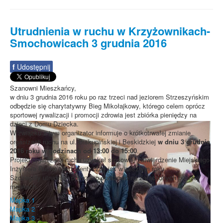
Utrudnienia w ruchu w Krzyżownikach-
Smochowicach 3 grudnia 2016
f
Udostępnij
Szanowni Mieszkańcy,
w dniu 3 grudnia 2016 roku po raz trzeci nad jeziorem Strzeszyńskim
odbędzie się charytatywny Bieg Mikołajkowy, którego celem oprócz
sportowej rywalizacji i promocji zdrowia jest zbiórka pieniędzy na
dzieci z Domu Dziecka.
W związku z tym organizator informuje o krótkotrwałej zmianie
organizacji ruchu na ul. Biskupińskiej i Beskidzkiej
w dniu 3 grudnia
2016 roku w godzinach od 13:00 do 15:00
.
Projekt organizacji ruchu uzyskał stosowne zatwierdzenie Miejskiego
Inżyniera Ruchu i jest identyczny jak w zeszłym roku.
Szczegóły utrudnień pokazano obrazowo na załączonych poniżej
mapkach.
Mapka 1
Mapka 2
Mapka 3