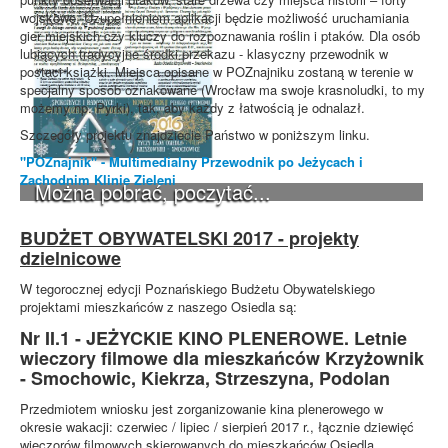
wojskowe. Uzupełnieniem aplikacji będzie możliwość uruchamiania
gier miejskich czy kluczy do rozpoznawania roślin i ptaków. Dla osób
lubiących tradycyjne środki przekazu - klasyczny przewodnik w
postaci książki. Miejsca opisane w POZnajniku zostaną w terenie w
specjalny sposób oznakowane (Wrocław ma swoje krasnoludki, to my
możemy np. Pyrki), tak, aby każdy z łatwością je odnalazł.
Szczegóły projektu znajdziecie Państwo w poniższym linku.
"POZnajnik" - Multimedialny Przewodnik po Jeżycach i
Zachodnim Klinie Zieleni
Można pobrać, poczytać...
BUDŻET OBYWATELSKI 2017 - projekty
dzielnicowe
W tegorocznej edycji Poznańskiego Budżetu Obywatelskiego
projektami mieszkańców z naszego Osiedla są:
Nr II.1 - JEŻYCKIE KINO PLENEROWE. Letnie
wieczory filmowe dla mieszkańców Krzyżownik
- Smochowic, Kiekrza, Strzeszyna, Podolan
Przedmiotem wniosku jest zorganizowanie kina plenerowego w
okresie wakacji: czerwiec / lipiec / sierpień 2017 r., łącznie dziewięć
wieczorów filmowych skierowanych do mieszkańców Osiedla