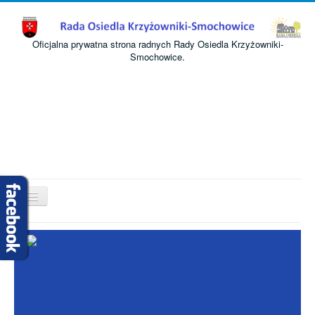
Oficjalna prywatna strona radnych Rady Osiedla Krzyżowniki-
Smochowice.
Przełącz
nawigację
Start
O nas
Informacje
Komisje