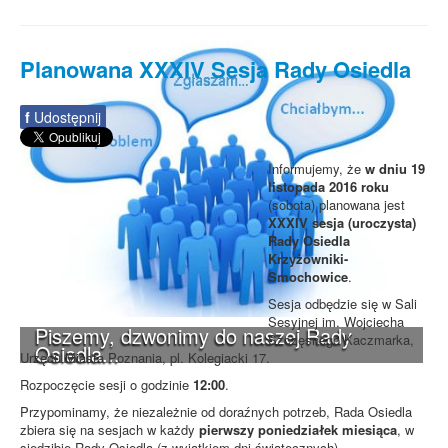
Planowana XXXIV Sesja Rady Osiedla
f
Udostępnij
Informujemy, że
w dniu 19
listopada 2016 roku
(sobota) planowana jest
XXXIV sesja (uroczysta)
Rady Osiedla
Krzyżowniki-
Smochowice
.
Sesja odbędzie się w Sali
Sesyjnej im. Wojciecha
Piszemy, dzwonimy do naszej Rady
Szczęsnego Kaczmarka,
Osiedla...
Urzędu Miasta Poznania, pl. Kolegiacki 17.
Rozpoczęcie sesji o godzinie
12:00
.
Przypominamy, że niezależnie od doraźnych potrzeb, Rada Osiedla
zbiera się na sesjach w każdy
pierwszy poniedziałek miesiąca
, w
siedzibie Rady Osiedla (z wyjątkiem dni świątecznych).