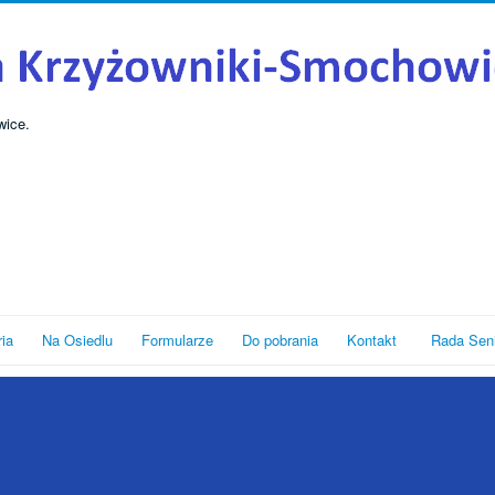
wice.
ria
Na Osiedlu
Formularze
Do pobrania
Kontakt
Rada Sen