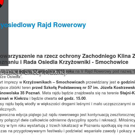
zyosiedlowy Rajd Rowerowy
towarzyszenie na rzecz ochrony Zachodniego Klina Z
oznaniu
i
Rada Osiedla Krzyżowniki - Smochowice
dpłatnej Pomocy Prawnej.
praszają
w s
obotę 17 września 2016 roku
na V Rajd Rowerowy pod nazwą 
sze Osiedla”.
art imprezy w
Krzyżownikach – Smochowicach
przewidziany jest
o godzini
jsce zbiórki teren
przed Szkołą Podstawową nr 57 im. Józ
efa Kostrzewsk
śnowolska 35 Poznań
. Meta rajdu będzie znajdowała się na terenie
Stajni-K
znań w Kiekrzu
i będzie otwarta
od godz. 15.00
.
asy rajdu będą wiodły w większości drogami leśnymi i mało uczęszczanymi o
blicznych.
goroczna edycja piątego już rajdu rowerowego jest kontynuacją zeszłoroczne
ry połączył dwie całkowicie odmienne dyscypliny sportu i rekreacji. Miłośni
rzy w tym roku wystartują z trzech lokalizacji w Poznaniu spotkają się ma m
zas na przygotowywanym festiwalu i podziwiać wspaniałe zawody i pokazy w