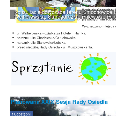
Każdy mieszkaniec mo
wszystkim wskazanie 
Wydziału Gospodarki 
Konsultacje dotyczące terenu Smochowice P
Zachęcamy do uczestn
Wejherowską, Starogardzką, Pniewską, Pelp
prywatnych śmieci
, a
Wyznaczono miejsca d
ul. Wejherowska - działka za Hotelem Ramka,
narożnik ulic Chodzieska/Człuchowska,
narożnik ulic Sianowska/Łebska,
przed siedzibą Rady Osiedla - ul. Muszkowska 1a.
Planowana XXIX Sesja Rady Osiedla
f
Udostępnij