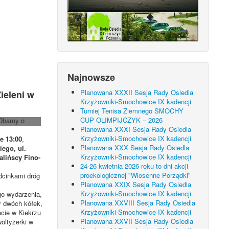
Najnowsze
Planowana XXXII Sesja Rady Osiedla
ieleni w
Krzyżowniki-Smochowice IX kadencji
Turniej Tenisa Ziemnego SMOCHY
CUP OLIMPIJCZYK – 2026
“Dbamy o
Planowana XXXI Sesja Rady Osiedla
Krzyżowniki-Smochowice IX kadencji
e 13:00
,
Planowana XXX Sesja Rady Osiedla
iego, ul.
Krzyżowniki-Smochowice IX kadencji
alińscy Fino-
24-26 kwietnia 2026 roku to dni akcji
proekologicznej "Wiosenne Porządki"
dcinkami dróg
Planowana XXIX Sesja Rady Osiedla
Krzyżowniki-Smochowice IX kadencji
go wydarzenia,
Planowana XXVIII Sesja Rady Osiedla
cy dwóch kółek,
Krzyżowniki-Smochowice IX kadencji
ecie w Kiekrzu
Planowana XXVII Sesja Rady Osiedla
oltyżerki w