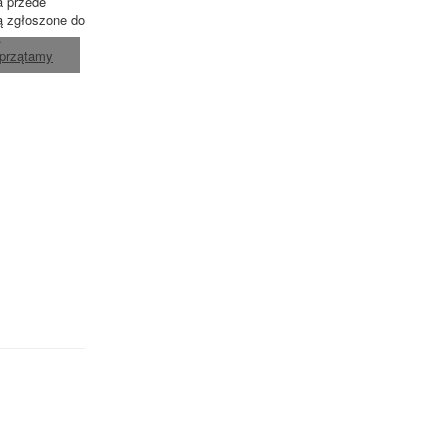
a przede
ą zgłoszone do
.
sprzątamy