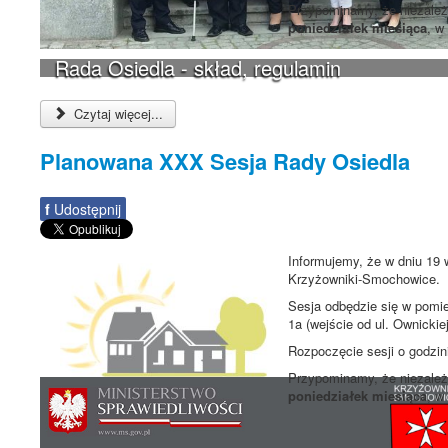
Przypominamy, że niezależn
poniedziałek miesiąca
, w
Rada Osiedla - skład, regulamin
Czytaj więcej...
Planowana XXX Sesja Rady Osiedla
f
Udostępnij
Informujemy, że w dniu 19 
Krzyżowniki-Smochowice.
Sesja odbędzie się w pomie
1a (wejście od ul. Ownickiej
Rozpoczęcie sesji o godzi
Przypominamy, że niezależn
poniedziałek miesiąca
, w