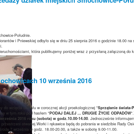
chowice-Południe.
orantów i Pniewskiej odbyło się w dniu 25 sierpnia 2016 o godzinie 18.00 na 
i.
eruchomościami, która publikujemy poniżej wraz z przysłaną załączoną do k
mochowicach 10 września 2016
 do wzięcia udziału w corocznej akcji proekologicznej "
Sprzątanie świata-
się w tym roku pod hasłem "
PODAJ DALEJ ... DRUGIE ŻYCIE ODPADÓW
"
 września 2016 roku (sobota) w godz.10.00-14.00
. Jednocześnie informuje
 przestrzeni otwartej.Worki i rękawice będą do pobrania w siedzibie Rady Osi
rodę 7 września w godz. 18.00-20.00, a także w sobotę 9.00-11.00.