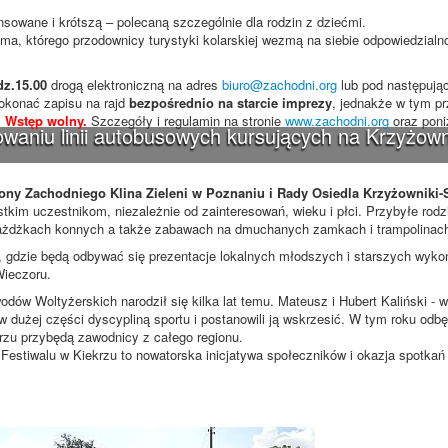
sowane i krótszą – polecaną szczególnie dla rodzin z dziećmi.
ma, którego przodownicy turystyki kolarskiej wezmą na siebie odpowiedzialn
dz.15.00
drogą elektroniczną na adres
biuro@zachodni.org
lub pod następuj
okonać zapisu na rajd
bezpośrednio na starcie imprezy
, jednakże w tym p
.
Wstęp wolny.
Szczegóły i regulamin na stronie
www.zachodni.org
oraz poni
waniu linii autobusowych kursujących na Krzyżown
ony Zachodniego Klina Zieleni w Poznaniu i Rady Osiedla Krzyżownik
stkim uczestnikom, niezależnie od zainteresowań, wieku i płci. Przybyłe rodz
jażdżkach konnych a także zabawach na dmuchanych zamkach i trampolinac
, gdzie będą odbywać się prezentacje lokalnych młodszych i starszych wyk
Wieczoru.
dów Woltyżerskich narodził się kilka lat temu. Mateusz i Hubert Kaliński - w
 w dużej części dyscypliną sportu i postanowili ją wskrzesić. W tym roku odbę
rzu przybędą zawodnicy z całego regionu.
stiwalu w Kiekrzu to nowatorska inicjatywa społeczników i okazja spotka