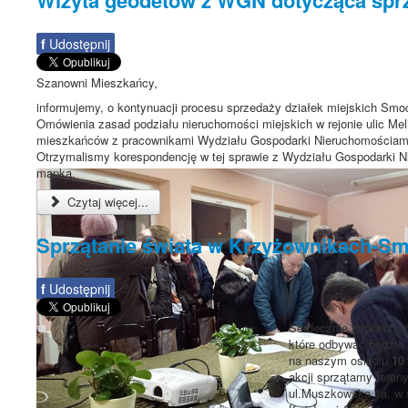
f
Udostępnij
Szanowni Mieszkańcy,
informujemy, o kontynuacji procesu sprzedaży działek miejskich Smo
Omówienia zasad podziału nieruchomości miejskich w rejonie ulic Meli
mieszkańców z pracownikami Wydziału Gospodarki Nieruchomościam
Otrzymalismy korespondencję w tej sprawie z Wydziału Gospodarki Ni
mapką.
Czytaj więcej...
Sprzątanie świata w Krzyżownikach-S
f
Udostępnij
Serdecznie zapraszamy
które odbywać będzie 
na naszym osiedlu
10
akcji sprzątamy tereny
ul.Muszkowska 1a, w ś