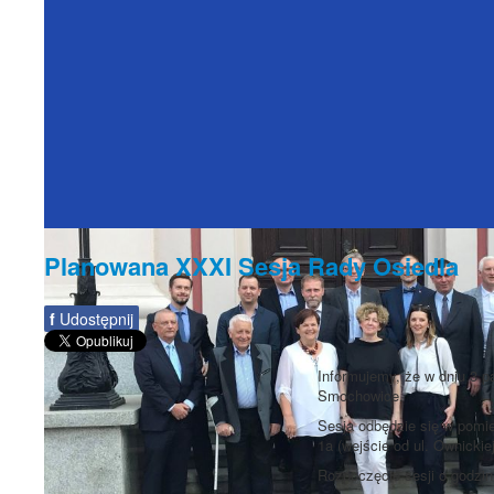
Planowana XXXI Sesja Rady Osiedla
f
Udostępnij
Informujemy, że w dniu 3 p
Smochowice.
Sesja odbędzie się w pomie
1a (wejście od ul. Ownickiej
Rozpoczęcie sesji o godzi