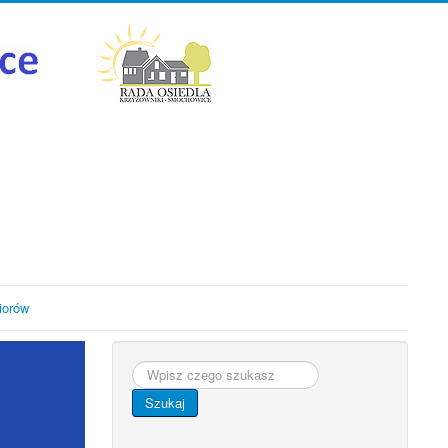
iorów
Szukaj...
Szukaj