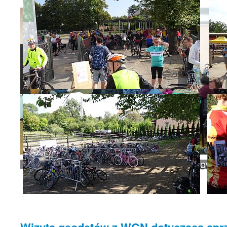
Spotkanie informacyjne w sprawie budowy 
Wizyta geodetów z WGN dotycząca spr