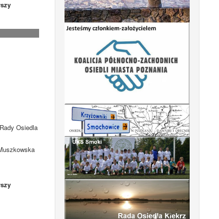
szy
 Rady Osiedla
. Muszkowska
szy