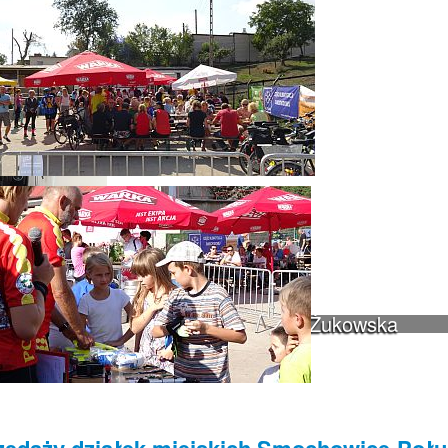
ulic Łebska, Łagowska, Kociewska, Żukowska
zedaży działek miejskich Smochowice-Połu