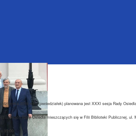
aździernika 2016 roku (poniedziałek) planowana jest XXXI sesja Rady Osiedl
szczeniach Rady Osiedla mieszczących się w Filii Biblioteki Publicznej, ul
).
nie
19:00
.