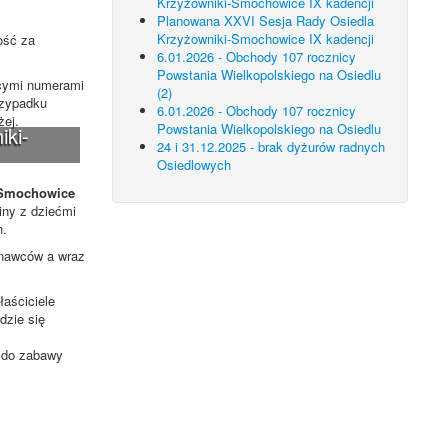
Krzyżowniki-Smochowice IX kadencji
Planowana XXVI Sesja Rady Osiedla
Krzyżowniki-Smochowice IX kadencji
ość za
6.01.2026 - Obchody 107 rocznicy
Powstania Wielkopolskiego na Osiedlu
ącymi numerami
(2)
rzypadku
6.01.2026 - Obchody 107 rocznicy
żej.
Powstania Wielkopolskiego na Osiedlu
iki-
24 i 31.12.2025 - brak dyżurów radnych
Osiedlowych
i-Smochowice
iny z dziećmi
h.
onawców a wraz
łaściciele
dzie się
ń do zabawy