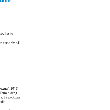
spotkaniu
orespondencji
Poznań 2016
",
.Termin akcji
my, że podczas
edla