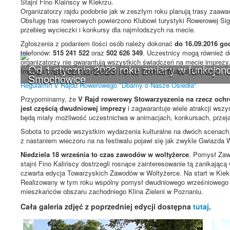
Stajni Fino Klaińscy w Kiekrzu.
Organizatorzy rajdu podobnie jak w zeszłym roku planują trasy zaawan
Obsługę tras rowerowych powierzono Klubowi turystyki Rowerowej Sig
przebieg wycieczki i konkursy dla najmłodszych na mecie.
Zgłoszenia z podaniem ilości osób należy dokonać
do 16.09.2016 go
telefonów:
515 241 522
oraz
502 626 349
. Uczestnicy mogą również d
organizatorzy nie gwarantują wszystkich świadczeń na mecie imprezy
Od 1 stycznia 2023 roku zmiany w funkcjono
Impreza częściowo finansowana jest ze środków Miasta Poznania.
Smochowice
Regulamin V Rajdu Rowerowego "Dbamy o Nasze Osiedla"
Przypominamy, że
V Rajd rowerowy Stowarzyszenia na rzecz ochr
jest częścią dwudniowej imprezy
i zagwarantuje wiele atrakcji wszy
będą miały możliwość uczestnictwa w animacjach, konkursach, prze
Sobota to przede wszystkim wydarzenia kulturalne na dwóch scenach
z nastaniem wieczoru na na festiwalu pojawi się jak zwykle Gwiazda 
Niedziela 18 września to czas zawodów w woltyżerce
. Pomysł Zawo
stajni Fino Kalińscy dostrzegli rosnące zainteresowanie tą zanikającą
czwarta edycja Towarzyskich Zawodów w Woltyżerce. Na start w Kiek
Realizowany w tym roku wspólny pomysł dwudniowego wrześniowego Fe
mieszkańców obszaru zachodniego Klina Zieleni w Poznaniu.
Cała galeria zdjęć z poprzedniej edycji dostępna
tutaj
.