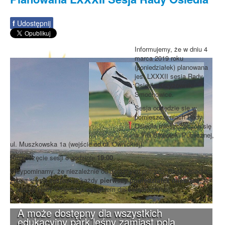
f
Udostępnij
Informujemy, że w dniu 4
marca 2019 roku
(poniedziałek) planowana
jest LXXXII sesja Rady
Osiedla Krzyżowniki-
Smochowice.
Sesja odbędzie się w
pomieszczeniach Rady
Osiedla mieszczących się
w Filii Biblioteki Publicznej,
ul. Muszkowska 1a (wejście od ul. Ownickiej).
Rozpoczęcie sesji o godzinie
19:00
.
Przypominamy, że niezależnie od doraźnych potrzeb, Rada Osiedla
zbiera się na sesjach w każdy
pierwszy poniedziałek miesiąca
, w
siedzibie Rady Osiedla (z wyjątkiem dni świątecznych).
A może dostępny dla wszystkich
edukacyjny park leśny zamiast pola