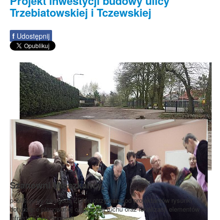
Projekt inwestycji budowy ulicy
Trzebiatowskiej i Tczewskiej
f
Udostępnij
Szanowni Mieszkańcy,
publikujemy za zgodą ZDMu otrzymane od projektantów rysunki
dotyczące planowanej organizacji ruchu oraz lokalizacji elementów
infrastruktury drogowej.