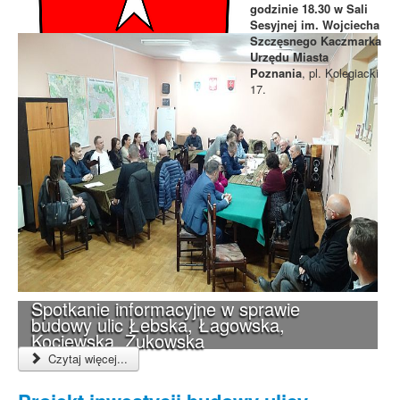
godzinie 18.30 w Sali
Sesyjnej im. Wojciecha
Szczęsnego Kaczmarka
Urzędu Miasta
Poznania
, pl. Kolegiacki
17.
Spotkanie informacyjne w sprawie
budowy ulic Łebska, Łagowska,
Kociewska, Żukowska
Czytaj więcej...