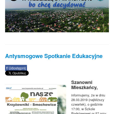
Co słychać na naszym Osiedlu...
Antysmogowe Spotkanie Edukacyjne
f
Udostępnij
Szanowni
Mieszkańcy,
informujemy, że w dniu
28.03.2019 (najbliższy
czwartek), o godzinie
17:00, w Szkole
Podstawowej nr 57 przy