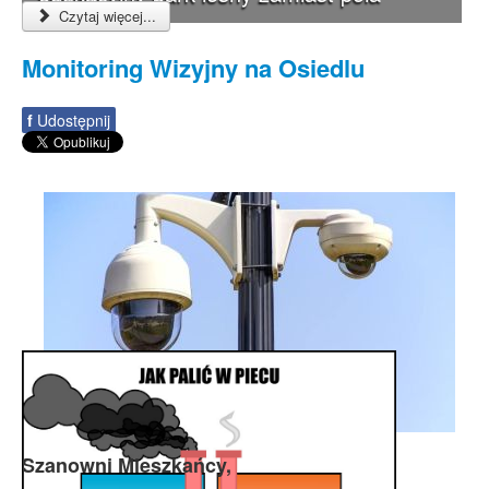
golfowego ?
Czytaj więcej...
Monitoring Wizyjny na Osiedlu
f
Udostępnij
Szanowni Mieszkańcy,