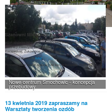
Szanowni Mieszkańcy,
przekazujemy informacje Poznańskich Inwestycji Miejskich o stanie
realizacji inwestycji budowy ulicy Łebskiej i przyległych do niej
Kociewskiej, Żukowskiej oraz Łagowskiej.
Informacja dostępna
tutaj
.
Przewidywany termin realizacji do końca listopada 2019 roku.
Nowe centrum Smochowic - koncepcja
przebudowy
13 kwietnia 2019 zapraszamy na
Warsztaty tworzenia ozdób