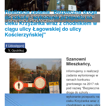
Realizacja zadania "Bezpieczna droga
Spotkanie informacyjne w sprawie terenu
do szkoły - wykonanie przepustu na
przy ulicy Przytocznej
cieku Krzyżanka wraz z chodnikiem w
ciągu ulicy Łagowskiej do ulicy
Kościerzyńskiej"
f
Udostępnij
Szanowni
Mieszkańcy,
informujemy o realizacji
zadania wyłonionego w
ramach konkursu
grantowego na 2017 rok
pod nazwą "Bezpieczna
droga do szkoły -
wykonanie przepustu na
cieku Krzyżanka wraz z
chodnikiem w ciągu ulicy