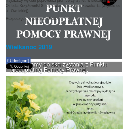
Najbliższy wykład poprowadzi prof. Jerzy Stiller, w siedzibie Rady
Osiedla Krzyżowniki-Smochowice, ulica Muszkowska 1a (wejście od
ul. Ownickiej).
Rozpoczęcie o godzinie 18.00.
Wielkanoc 2019
f
Udostępnij
Zapraszamy do skorzystania z Punktu
Nieodpłatnej Pomocy Prawnej.