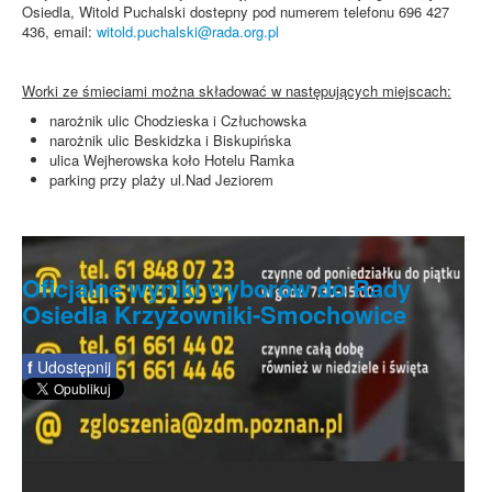
Osiedla, Witold Puchalski dostepny pod numerem telefonu 696 427
436, email:
witold.puchalski@rada.org.pl
Worki ze śmieciami można składować w następujących miejscach:
narożnik ulic Chodzieska i Człuchowska
narożnik ulic Beskidzka i Biskupińska
ulica Wejherowska koło Hotelu Ramka
parking przy plaży ul.Nad Jeziorem
Oficjalne wyniki wyborów do Rady
Osiedla Krzyżowniki-Smochowice
f
Udostępnij