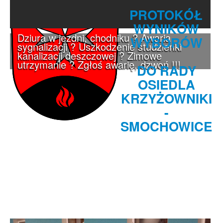
PROTOKÓŁ
WYNIKÓW
Dziura w jezdni, chodniku ? Awaria
WYBORÓW
sygnalizacji ? Uszkodzenie studzienki
kanalizacji deszczowej ? Zimowe
utrzymanie ? Zgłoś awarię, dzwoń !!!
DO RADY
OSIEDLA
KRZYŻOWNIKI
-
SMOCHOWICE