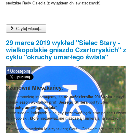
siedzibie Rady Osiedla (z wyjątkiem dni świątecznych).
Czytaj więcej...
29 marca 2019 wykład "Sielec Stary -
wielkopolskie gniazdo Czartoryskich" z
cyklu "okruchy umarłego świata"
f
Udostępnij
Szanowni Mieszkańcy,
z przyjemnością informujemy, że
od października 2018 roku
ruszył
kolejny sezon wykładów
prof. Jerzego Stillera
pod tytułem
”Okruchy umarłego świata”
.
Przez siedem kolejnych miesięcy poznawać będziemy pałace i dwory
Wielkopolski, które niezauważone niszczeją i umierają na naszych
oczach.
Pawłowice – siedziba Mielżyńskich; Goraj i Gniewomierz – majątki