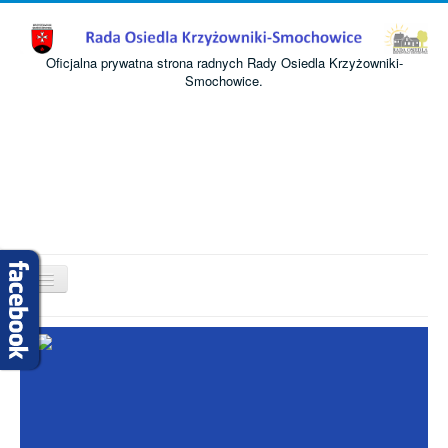
Oficjalna prywatna strona radnych Rady Osiedla Krzyżowniki-
Smochowice.
Przełącz
nawigację
Start
O nas
Informacje
Komisje