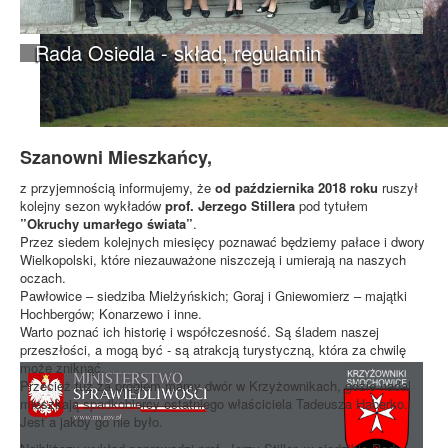
Rada Osiedla - skład, regulamin
Szanowni Mieszkańcy,
z przyjemnością informujemy, że
od października 2018 roku
ruszył
kolejny sezon wykładów
prof. Jerzego Stillera
pod tytułem
”Okruchy umarłego świata”
.
Przez siedem kolejnych miesięcy poznawać będziemy pałace i dwory
Wielkopolski, które niezauważone niszczeją i umierają na naszych
oczach.
Pawłowice – siedziba Mielżyńskich; Goraj i Gniewomierz – majątki
Hochbergów; Konarzewo i inne.
Warto poznać ich historię i współczesność. Są śladem naszej
przeszłości, a mogą być - są atrakcją turystyczną, która za chwilę
może zniknąć.
Przecież tuż za progiem mamy dwór w Krzyżownikach, gdzie nadal
mieszkają spadkobiercy ostatniego właściciela Tadeusza Haberko.
Jest a jakby go nie było.