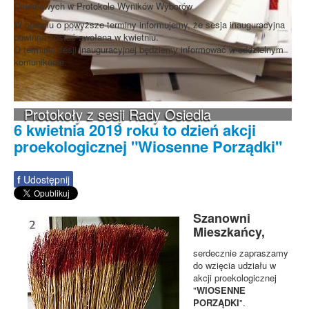
Osiedlowych w Protokole Wyników Wyborów.
W oparciu o powyższe terminy informujemy, że sesja inauguracyjna
powinna zostać zwołana w kwietniu.
O terminie sesji inauguracyjnej będziemy informować w oddzielnym
komunikacie.
Protokoły z sesji Rady Osiedla
6 kwietnia 2019 roku to dzień akcji
proekologicznej "Wiosenne Porządki"
f
Udostępnij
Szanowni
Mieszkańcy,
serdecznie zapraszamy
do wzięcia udziału w
akcji proekologicznej
"
WIOSENNE
PORZĄDKI
".