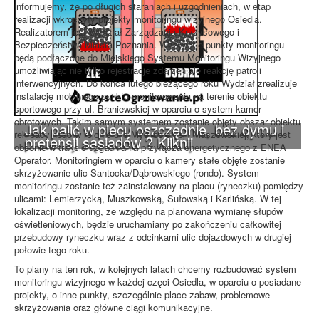
informujemy, że po długich staraniach i uzgodnieniach, w etap
realizacji wkroczyły projekty monitoringu wizyjnego Osiedla.
Realizatorem jest Wydział Zarządzania Kryzysowego i
Bezpieczeństwa Miasta Poznania. Wszystkie punkty monitoringu
będą podłączone do Miejskiego Systemu Monitoringu Wizyjnego
umożliwiając nie tylko rejestracje zdarzeń ale reakcję patroli
interwencyjnych. Do końca lutego bieżącego roku Wydział zrealizuje
instalację mobilnego punktu monitorowania na terenie obiektu
sportowego przy ul. Braniewskiej w oparciu o system kamer
obrotowych. Takim samym systemem zostanie objęty obszar obiektu
Jak palić w piecu oszczędnie, bez dymu i
rekreacyjnego w rejonie ulic Myśliborskiej i Maszewskiej, który jest
pretensji sąsiadów ? Kliknij
obecnie w trakcie uzgadniania przyłącza energetycznego z ENEA
Operator. Monitoringiem w oparciu o kamery stałe objęte zostanie
skrzyżowanie ulic Santocka/Dąbrowskiego (rondo). System
monitoringu zostanie też zainstalowany na placu (ryneczku) pomiędzy
ulicami: Lemierzycką, Muszkowską, Sułowską i Karlińską. W tej
lokalizacji monitoring, ze względu na planowana wymianę słupów
oświetleniowych, będzie uruchamiany po zakończeniu całkowitej
przebudowy ryneczku wraz z odcinkami ulic dojazdowych w drugiej
połowie tego roku.
To plany na ten rok, w kolejnych latach chcemy rozbudować system
monitoringu wizyjnego w każdej częci Osiedla, w oparciu o posiadane
projekty, o inne punkty, szczególnie place zabaw, problemowe
skrzyżowania oraz główne ciągi komunikacyjne.