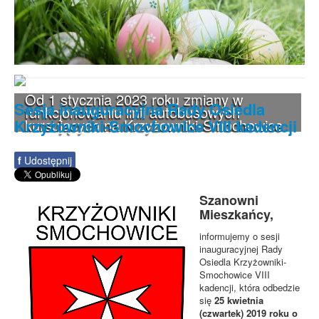
Od 1 stycznia 2023 roku zmiany w
Sesja inauguracyjna Rady Osiedla
funkcjonowaniu linii autobusowych
Krzyżowniki-Smochowice VIII kadencji
kursujących na Krzyżowniki-Smochowice
f
Udostępnij
Szanowni
Mieszkańcy,
informujemy o sesji
inauguracyjnej Rady
Osiedla Krzyżowniki-
Smochowice VIII
kadencji, która odbedzie
się
25 kwietnia
(czwartek) 2019 roku o