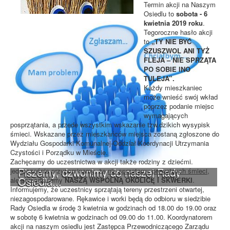
Termin akcji na Naszym
Osiedlu to
sobota - 6
kwietnia 2019 roku
.
Tegoroczne hasło akcji
to
„TY NIE BYĆ
SZUSZWOL ANI TYŻ
FLEJA – NIE SPRZĄTA
PO SOBIE INO
TULEJA”.
Każdy mieszkaniec
może wnieść swój wkład
poprzez podanie miejsc
wymagających
posprzątania, a przede wszystkim wskazanie tzw.dzikich wysypisk
śmieci. Wskazane przez mieszkańców miejsca zostaną zgłoszone do
Wydziału Gospodarki Komunalnej-Oddział Koordynacji Utrzymania
Czystości i Porządku w Mieście.
Zachęcamy do uczestnictwa w akcji także rodziny z dziećmi.
Piszemy, dzwonimy do naszej Rady
jednocześnie przypominamy, że
nie sprzątamy prywatnych śmieci
,
Osiedla...
ale porządkujemy
NASZĄ WSPÓLNĄ OKOLICĘ I SKWERKI
.
Informujemy, że uczestnicy sprzątają tereny przestrzeni otwartej,
niezagospodarowane. Rękawice i worki będą do odbioru w siedzibie
Rady Osiedla w środę 3 kwietnia w godzinach od 18.00 do 19.00 oraz
w sobotę 6 kwietnia w godzinach od 09.00 do 11.00. Koordynatorem
akcji na naszym osiedlu jest Zastępca Przewodniczącego Zarządu