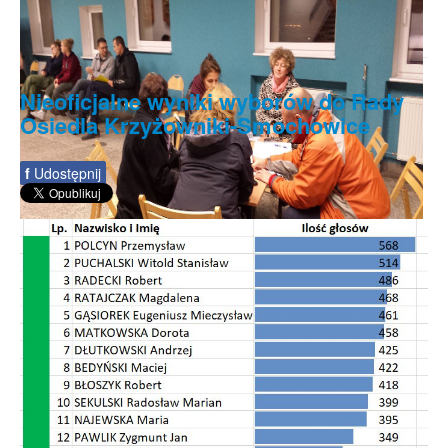
Nieoficjalne wyniki wyborów do Rady
Osiedla Krzyżowniki-Smochowice
f
Udostępnij
Dyżury Radnych Osiedla w każdą środę...