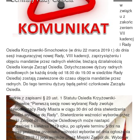
w
związk
u z
zakońc
zeniem
VII
kadencj
i Rady
Osiedla Krzyżowniki-Smochowice (w dniu 22 marca 2019 r.) do dnia
sesji inauguracyjnej nowej Rady, VIII kadencji, zaprzysiężeniu i
objęciu mandatów przez radnych elektów, bieżącą działalnością
Osiedla kieruje Zarząd Osiedla. Dotychczasowe dyżury radnych
osiedlowych (w każdą środę od 18.00 do 19.00 w siedzibie Rady
Osiedla) zostają zawieszone do czasu objęcia mandatów przez
radnych. Do tego terminu dyżury będą pełnić członkowie Zarządu
Osiedla.
Zgodnie z zapisami § 23 ust. 1 Statutu Osiedla Krzyżowniki-
Smochowice "Pierwszą sesję nowo wybranej Rady zwołuje
Przewodniczący Rady Miasta w ciągu 30 dni od dnia stwierdzenia
ważności wyborów do Rady". Stwierdzenie ważności wyborów przez
Miejski Zespół ds. Wyborów Osiedlowych może nastapić
najwcześniej 1 kwietnia 2019 roku, po upływie terminu 5 dni na
złożenie protestów przeciwko ważności wyborów od dnia ogłoszenia
(25 marca 2019 r.) jego wyników przez Miejski Zespół ds. Wyborów