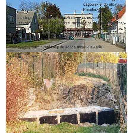
Łagowskiej do ulicy
Kościerzyńskiej".
Realizacja tego zadania umożliwi dzieciom uczęszczającym do
naszej szkoły z tej części zachodniej naszego osiedla alternatywną
drogę z pominięciem ulicy Sianowskiej, przejście lub przejazd przez
ciek Krzyżanka "suchą stopą", tym samym przyczyni się do
zwiększenia ich bezpieczeństwa.
Przewidywany termin realizacji do końca maja 2019 roku.
Koncepcja przebudowy ulic Leśnowolskiej
i Łagowskiej