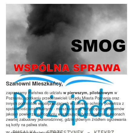
Szanowni Mieszkańcy,
zapraszamy Państwa do udziału
w pierwszym, pilotażowym
w
Poznaniu, spotkaniu przedstawicieli Urzędu Miasta Poznania oraz
innych podmiotów współpracujących w zakresie ochrony powietrza z
społecznościami lokalnymi - mieszkańcami, dotyczącym problemów
jakości powietrza w Poznaniu występujących szczególnie w rejonach
zwartej zabudowy jednorodzinnej, gdzie głównym źródłem ogrzewania
są kotły na paliwa stałe.
W spotkaniu uczestniczyć będą: