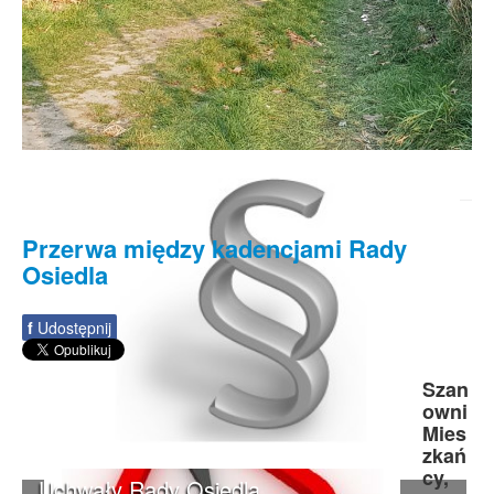
Przerwa między kadencjami Rady
Osiedla
f
Udostępnij
Szan
owni
Mies
zkań
cy,
Uchwały Rady Osiedla