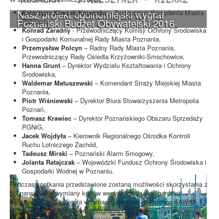
Nasz projekt ogólnomiejski wygrał
Katarzyna Kierzek-Koperska
– Zastępczyni Prezydenta Miasta
Poznański Budżet Obywatelski 2016
Poznania,
Konrad Zaradny
- Przewodniczący Komisji Ochrony Środowiska
i Gospodarki Komunalnej Rady Miasta Poznania,
Przemysław Polcyn
– Radny Rady Miasta Poznania,
Przewodniczący Rady Osiedla Krzyżowniki-Smochowice,
Hanna Grunt
– Dyrektor Wydziału Kształtowania i Ochrony
Środowiska,
Waldemar Matuszewski
– Komendant Straży Miejskiej Miasta
Poznania,
Piotr Wiśniewski
– Dyrektor Biura Stowarzyszenia Metropolia
Poznań,
Tomasz Krawiec
– Dyrektor Poznańskiego Obszaru Sprzedaży
PGNiG,
Jacek Wojdyła
– Kierownik Regionalnego Ośrodka Kontroli
Ruchu Lotniczego Zachód,
Tadeusz Mirski
– Poznański Alarm Smogowy,
Jolanta Ratajczak
– Wojewódzki Fundusz Ochrony Środowiska i
Gospodarki Wodnej w Poznaniu.
Podczas spotkania przedstawione zostaną możliwości skorzystania z
dofinansowania wymiany kotłów węglowych na inne bardziej
ekologiczne źródła ciepła w ramach programu miejskiego KAWKA
BIS, programów PGNiG oraz programu rządowego „Czyste powietrze”.