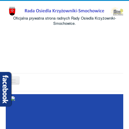
Oficjalna prywatna strona radnych Rady Osiedla Krzyżowniki-
Smochowice.
Przełącz
nawigację
Start
O nas
Informacje
Komisje