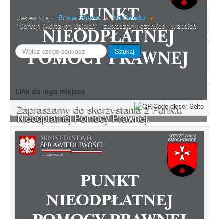
Jesteś tutaj:
Strona Główna
Na Osiedlu
"Schron Twórczych Działań" - zapraszamy czerwiec - wrzesień
Szukaj...
Szukaj
Link do tego miejsca
Zapraszamy do skorzystania z Punktu
Nieodpłatnej Pomocy Prawnej.