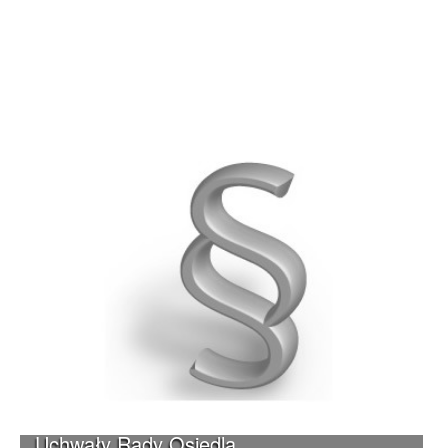
Uchwały Rady Osiedla