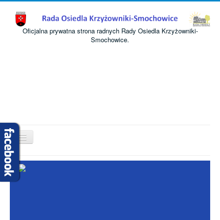
Oficjalna prywatna strona radnych Rady Osiedla Krzyżowniki-
Smochowice.
Przełącz
nawigację
Start
O nas
Informacje
Komisje