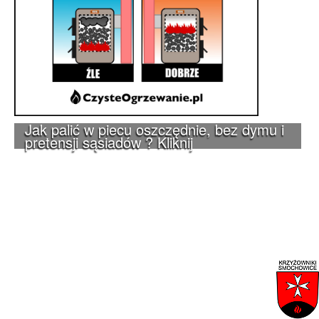
Jak palić w piecu oszczędnie, bez dymu i
pretensji sąsiadów ? Kliknij