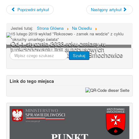
Poprzedni artykuł
Następny artykuł
Jesteś tutaj:
Strona Główna
Na Osiedlu
15 lutego 2019 wykład "Rokosowo - zamek na wodzie" z cyklu
"okruchy umarłego świata"
Od 1 stycznia 2023 roku zmiany w
funkcjonowaniu linii autobusowych
kursujących na Krzyżowniki-Smochowice
Szukaj...
Szukaj
Link do tego miejsca