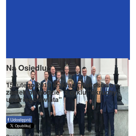
Dokumenty
Galeria
Na Osiedlu
Formularze
Do pobrania
Kontakt
Na Osiedlu
Rada Seniorów
15 lutego 2019 wykład "Rokosowo -
zamek na wodzie" z cyklu "okruchy
umarłego świata"
f
Udostępnij