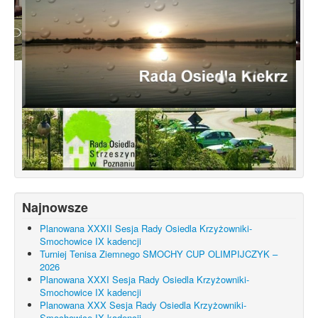
Konsultacje dotyczące terenu
Smochowice Południe w rejonie ulic
położonych pomiędzy Wejherowską,
Starogardzką, Pniewską, Pelplińską.
Najnowsze
Planowana XXXII Sesja Rady Osiedla Krzyżowniki-
Smochowice IX kadencji
Turniej Tenisa Ziemnego SMOCHY CUP OLIMPIJCZYK –
2026
Planowana XXXI Sesja Rady Osiedla Krzyżowniki-
Smochowice IX kadencji
Planowana XXX Sesja Rady Osiedla Krzyżowniki-
Smochowice IX kadencji