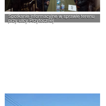
Spotkanie informacyjne w sprawie terenu
przy ulicy Przytocznej