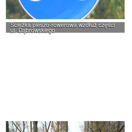
Ścieżka pieszo-rowerowa wzdłuż części
ul. Dąbrowskiego