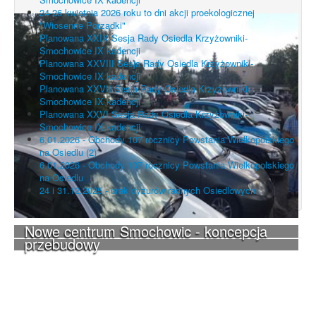
24-26 kwietnia 2026 roku to dni akcji proekologicznej
"Wiosenne Porządki"
Planowana XXIX Sesja Rady Osiedla Krzyżowniki-
Smochowice IX kadencji
Planowana XXVIII Sesja Rady Osiedla Krzyżowniki-
Smochowice IX kadencji
Planowana XXVII Sesja Rady Osiedla Krzyżowniki-
Smochowice IX kadencji
Planowana XXVI Sesja Rady Osiedla Krzyżowniki-
Smochowice IX kadencji
6.01.2026 - Obchody 107 rocznicy Powstania Wielkopolskiego
na Osiedlu (2)
6.01.2026 - Obchody 107 rocznicy Powstania Wielkopolskiego
na Osiedlu
24 i 31.12.2025 - brak dyżurów radnych Osiedlowych
Nowe centrum Smochowic - koncepcja
przebudowy
UWAGA! Serwis Rada Osiedla
Krzyżowniki-Smochowice używa
cookies i podobnych technologii.