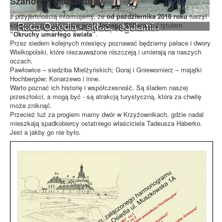
Szanowni Mieszkańcy,
z przyjemnością informujemy, że
od października 2018 roku
ruszył
Rada Osiedla - skład, regulamin
kolejny sezon wykładów
prof. Jerzego Stillera
pod tytułem
”Okruchy umarłego świata”
.
Przez siedem kolejnych miesięcy poznawać będziemy pałace i dwory
Wielkopolski, które niezauważone niszczeją i umierają na naszych
oczach.
Pawłowice – siedziba Mielżyńskich; Goraj i Gniewomierz – majątki
Hochbergów; Konarzewo i inne.
Warto poznać ich historię i współczesność. Są śladem naszej
przeszłości, a mogą być - są atrakcją turystyczną, która za chwilę
może zniknąć.
Przecież tuż za progiem mamy dwór w Krzyżownikach, gdzie nadal
mieszkają spadkobiercy ostatniego właściciela Tadeusza Haberko.
Jest a jakby go nie było.