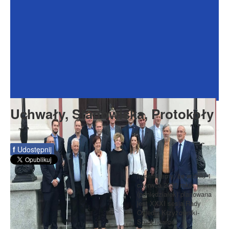
Dokumenty
Galeria
Na Osiedlu
Formularze
Do pobrania
Kontakt
Uchwały, Stanowiska, Protokoły
Rada Seniorów
f
Udostępnij
Informujemy, że w dniu 1
czerwca 2026 roku
(poniedziałek) planowana
jest XXXI sesja Rady
Osiedla Krzyżowniki-
Smochowice.