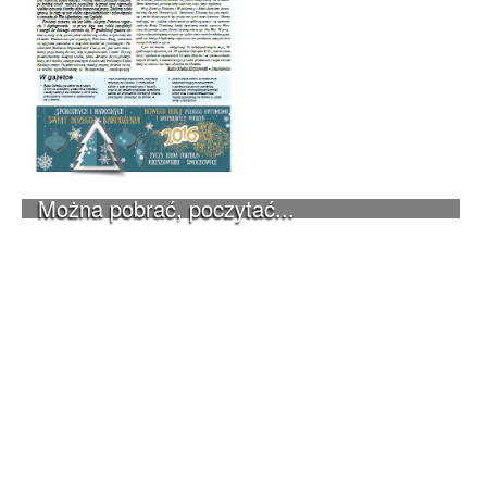
Można pobrać, poczytać...