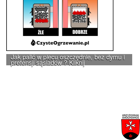
Jak palić w piecu oszczędnie, bez dymu i
pretensji sąsiadów ? Kliknij