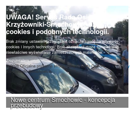
UWAGA! Serwis Rada Osiedla
Krzyżowniki-Smochowice używa
cookies i podobnych technologii.
Brak zmiany ustawień przeglądarki oznacza zgodę na używanie
cookies i innych technologii. Brak akceptacji może spowodować
niewłaściwe wyświetlanie zamieszczonych materiałów.
Zrozumiałem
© 2026 Oficjalna prywatna strona radnych Rady Osiedla
Do góry
Krzyżowniki-Smochowice.
Nowe centrum Smochowic - koncepcja
przebudowy