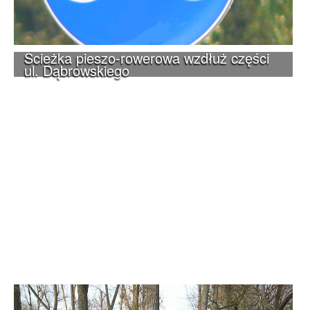
Ścieżka pieszo-rowerowa wzdłuż części
ul. Dąbrowskiego