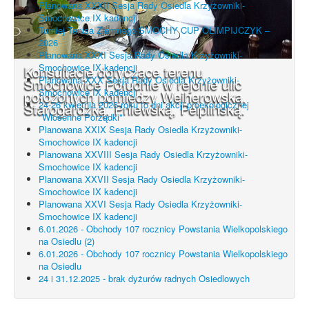
Planowana XXXII Sesja Rady Osiedla Krzyżowniki-
Smochowice IX kadencji
Turniej Tenisa Ziemnego SMOCHY CUP OLIMPIJCZYK –
2026
Planowana XXXI Sesja Rady Osiedla Krzyżowniki-
Smochowice IX kadencji
Konsultacje dotyczące terenu
Planowana XXX Sesja Rady Osiedla Krzyżowniki-
Smochowice Południe w rejonie ulic
Smochowice IX kadencji
położonych pomiędzy Wejherowską,
24-26 kwietnia 2026 roku to dni akcji proekologicznej
Starogardzką, Pniewską, Pelplińską.
"Wiosenne Porządki"
Planowana XXIX Sesja Rady Osiedla Krzyżowniki-
Smochowice IX kadencji
Planowana XXVIII Sesja Rady Osiedla Krzyżowniki-
Smochowice IX kadencji
Planowana XXVII Sesja Rady Osiedla Krzyżowniki-
Smochowice IX kadencji
Planowana XXVI Sesja Rady Osiedla Krzyżowniki-
Smochowice IX kadencji
6.01.2026 - Obchody 107 rocznicy Powstania Wielkopolskiego
na Osiedlu (2)
6.01.2026 - Obchody 107 rocznicy Powstania Wielkopolskiego
na Osiedlu
24 i 31.12.2025 - brak dyżurów radnych Osiedlowych