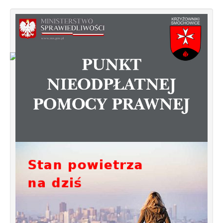
Od 1 stycznia 2023 roku zmiany w
funkcjonowaniu linii autobusowych
kursujących na Krzyżowniki-Smochowice