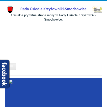
Oficjalna prywatna strona radnych Rady Osiedla Krzyżowniki-
Smochowice.
Przełącz
nawigację
Start
O nas
Informacje
Komisje