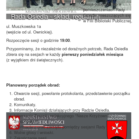
Sesja odbędzie się w
pomieszczeniach Rady
Rada Osiedla - skład, regulamin
Osiedla mieszczących się
w Filii Biblioteki Publicznej,
ul. Muszkowska 1a
(wejście od ul. Ownickiej).
Rozpoczęcie sesji o godzinie
19:00
.
Przypominamy, że niezależnie od doraźnych potrzeb, Rada Osiedla
zbiera się na sesjach w każdy
pierwszy poniedziałek miesiąca
(z wyjątkiem dni świątecznych).
Planowany porządek obrad:
Otwarcie sesji, powołanie protokolanta, przedstawienie porządku
obrad.
Komunikaty.
Informacje Komisji działających przy Radzie Osiedla.
Informacje Zespołu redakcyjnego "Nasze Krzyżowniki -
Smochowice".
Informacje z prac Zarządu pomiędzy sesjami Rady
Wolne głosy i wnioski.
Zakończenie sesji.