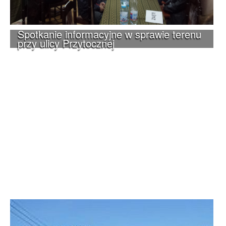
Spotkanie informacyjne w sprawie terenu
przy ulicy Przytocznej