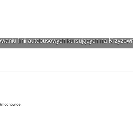
waniu linii autobusowych kursujących na Krzyżown
iki-Smochowice używa cookies i podobnych
s i innych technologii. Brak akceptacji może spowodować niewłaściwe wyśw
-Smochowice.