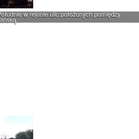
ołudnie w rejonie ulic położonych pomiędzy
lińską.