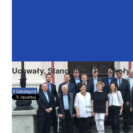
Uchwały, Stanowiska, Protokoły
f
Udostępnij
Informujemy, że w dniu 15 
Smochowice.
Sesja odbędzie się w pomie
1a
(wejście od ul. Ownickiej).