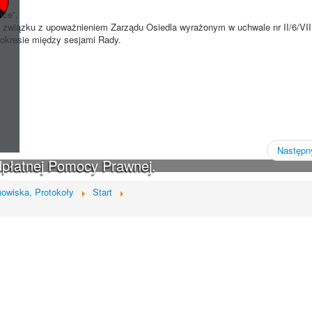
ice”.
w związku z upoważnieniem Zarządu Osiedla wyrażonym w uchwale nr II/6/VI
w okresie między sesjami Rady.
Następny
dpłatnej Pomocy Prawnej.
owiska, Protokoły
Start