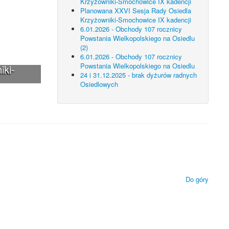
Krzyżowniki-Smochowice IX kadencji
Planowana XXVI Sesja Rady Osiedla
Krzyżowniki-Smochowice IX kadencji
6.01.2026 - Obchody 107 rocznicy
Powstania Wielkopolskiego na Osiedlu
(2)
6.01.2026 - Obchody 107 rocznicy
Powstania Wielkopolskiego na Osiedlu
iki-
24 i 31.12.2025 - brak dyżurów radnych
Osiedlowych
 technologii.
ietlanie zamieszczonych materiałów.
Do góry