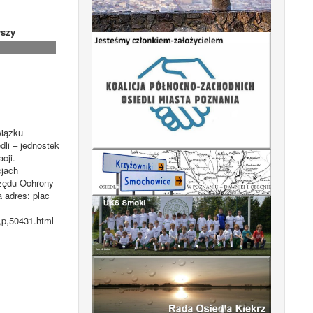
szy
wiązku
dli – jednostek
cji.
cjach
rzędu Ochrony
 adres: plac
,p,50431.html