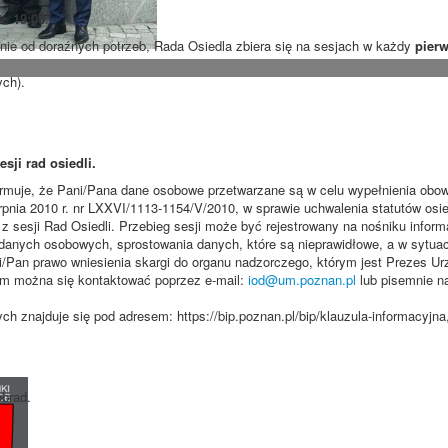
nie
19:00
.
ie od doraźnych potrzeb, Rada Osiedla zbiera się na sesjach w każdy
pierw
ych).
ji rad osiedli.
ormuje, że Pani/Pana dane osobowe przetwarzane są w celu wypełnienia obo
nia 2010 r. nr LXXVI/1113-1154/V/2010, w sprawie uchwalenia statutów osie
 sesji Rad Osiedli. Przebieg sesji może być rejestrowany na nośniku informa
danych osobowych, sprostowania danych, które są nieprawidłowe, a w sytua
ni/Pan prawo wniesienia skargi do organu nadzorczego, którym jest Prezes U
m można się kontaktować poprzez e-mail:
iod@um.poznan.pl
lub pisemnie na
 znajduje się pod adresem: https://bip.poznan.pl/bip/klauzula-informacyjna
obrad.