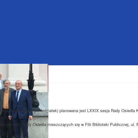
kwietnia 2024 roku (poniedziałek) planowana jest LXXIX sesja Rady Osiedla 
szczeniach Rady Osiedla mieszczących się w Filii Biblioteki Publicznej, ul