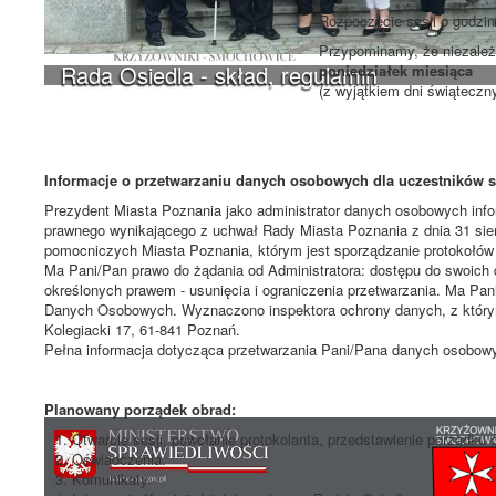
Rozpoczęcie sesji o godzi
Przypominamy, że niezależn
Rada Osiedla - skład, regulamin
poniedziałek miesiąca
(z wyjątkiem dni świąteczn
Informacje o przetwarzaniu danych osobowych dla uczestników ses
Prezydent Miasta Poznania jako administrator danych osobowych inf
prawnego wynikającego z uchwał Rady Miasta Poznania z dnia 31 sierp
pomocniczych Miasta Poznania, którym jest sporządzanie protokołów z
Ma Pani/Pan prawo do żądania od Administratora: dostępu do swoich 
określonych prawem - usunięcia i ograniczenia przetwarzania. Ma Pa
Danych Osobowych. Wyznaczono inspektora ochrony danych, z który
Kolegiacki 17, 61-841 Poznań.
Pełna informacja dotycząca przetwarzania Pani/Pana danych osobowych
Planowany porządek obrad:
Otwarcie sesji, powołanie protokolanta, przedstawienie porządku 
Oświadczenia.
Komunikaty.