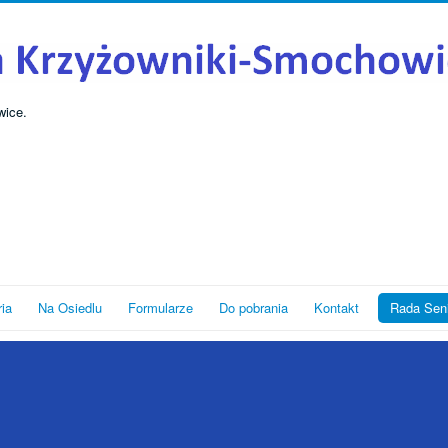
wice.
ria
Na Osiedlu
Formularze
Do pobrania
Kontakt
Rada Sen