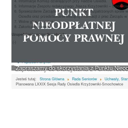
Informacje Komisji działających przy Radzie Osiedla.
Informacje Zespołu redakcyjnego „Nasze Krzyżowniki – Smochow
Sprawozdanie Zarządu z wydanych opinii i rozpatrzonych spraw 
Osiedla oraz przedstawianie bieżącej informacji z prac Zarządu 
Wolne głosy i wnioski.
Zakończenie sesji.
Uzupełnienie porządku obrad:
(-)
Poprzedni artykuł
Zapraszamy do skorzystania z Punktu Nieo
Jesteś tutaj:
Strona Główna
Rada Seniorów
Uchwały, Stan
Planowana LXXIX Sesja Rady Osiedla Krzyżowniki-Smochowice