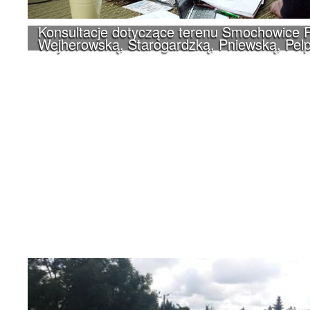
Konsultacje dotyczące terenu Smochowice P
Wejherowską, Starogardzką, Pniewską, Pelp