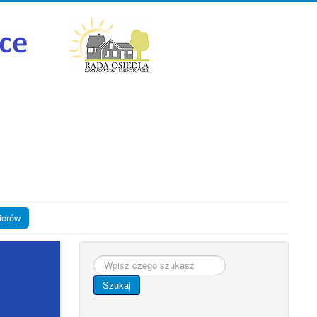
iorów
Szukaj...
Szukaj