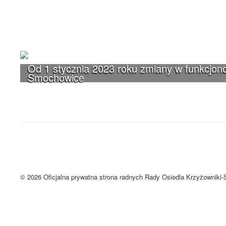
Od 1 stycznia 2023 roku zmiany w funkcjono
Smochowice
UWAGA! Serwis Rada Osiedla Krzyżown
Brak zmiany ustawień przeglądarki oznacza zgodę na używanie cookie
Zrozumiałem
© 2026 Oficjalna prywatna strona radnych Rady Osiedla Krzyżowniki