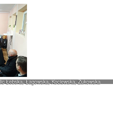
ulic Łebska, Łagowska, Kociewska, Żukowska