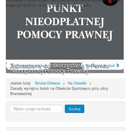
środę od 18.00 do 19.00 w siedzibie Rady Osiedla.
Zapraszamy do skorzystania z Punktu
Poprzedni artykuł
Następny artykuł
Nieodpłatnej Pomocy Prawnej.
Jesteś tutaj:
Strona Główna
Na Osiedlu
Zasady wynajmu boisk na Obiekcie Sportowym przy ulicy
Braniewskiej
Szukaj...
Szukaj