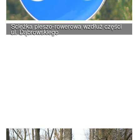
Ścieżka pieszo-rowerowa wzdłuż części
ul. Dąbrowskiego