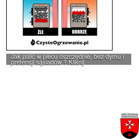
Jak palić w piecu oszczędnie, bez dymu i
pretensji sąsiadów ? Kliknij