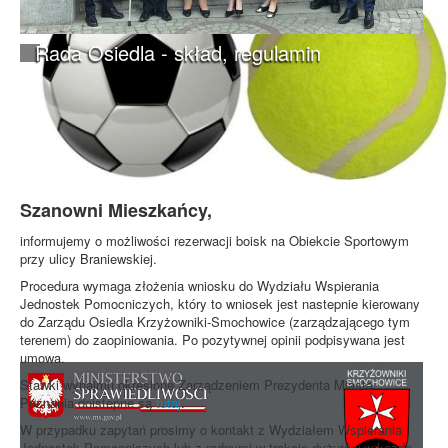
Rada Osiedla - skład, regulamin
Szanowni Mieszkańcy,
informujemy o możliwości rezerwacji boisk na Obiekcie Sportowym
przy ulicy Braniewskiej.
Procedura wymaga złożenia wniosku do Wydziału Wspierania
Jednostek Pomocniczych, który to wniosek jest nastepnie kierowany
do Zarządu Osiedla Krzyżowniki-Smochowice (zarządzającego tym
terenem) do zaopiniowania. Po pozytywnej opinii podpisywana jest
umowa.
Stawki wynajmu określone Zarządzeniem Prezydenta Miasta
Poznania doistepne są
tutaj
.
W przypadku zapytań prosimy o kontakt z Wydziałem Wspierania
Jednostek Pomocniczych lub z radnymi w trakcie dyżurów w każdą