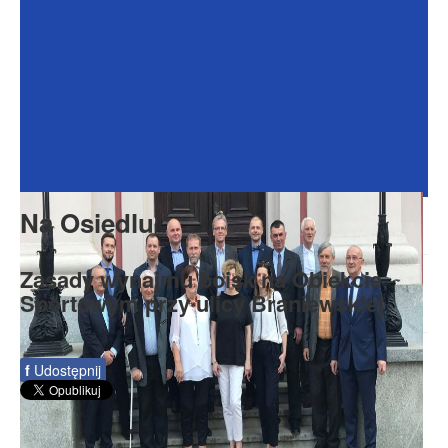
Dokumenty
Galeria
Na Osiedlu
Formularze
Do pobrania
Kontakt
Na Osiedlu
Rada Seniorów
Zasady wynajmu boisk na Obiekcie
Sportowym przy ulicy Braniewskiej
f
Udostępnij