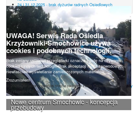
24 i 31.12.2025 - brak dyżurów radnych Osiedlowych
UWAGA! Serwis Rada Osiedla
Krzyżowniki-Smochowice używa
cookies i podobnych technologii.
Brak zmiany ustawień przeglądarki oznacza zgodę na używanie
cookies i innych technologii. Brak akceptacji może spowodować
niewłaściwe wyświetlanie zamieszczonych materiałów.
Zrozumiałem
© 2026 Oficjalna prywatna strona radnych Rady Osiedla
Do góry
Krzyżowniki-Smochowice.
Nowe centrum Smochowic - koncepcja
przebudowy