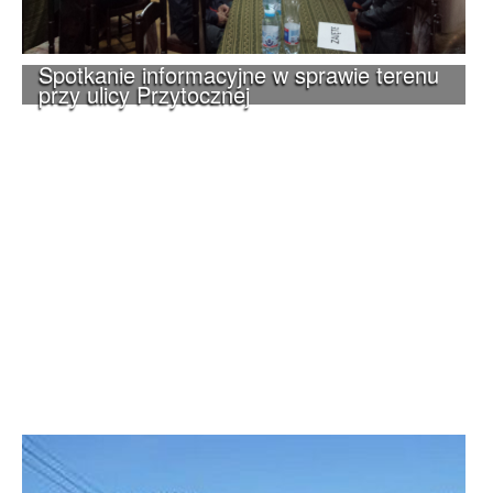
Spotkanie informacyjne w sprawie terenu
przy ulicy Przytocznej