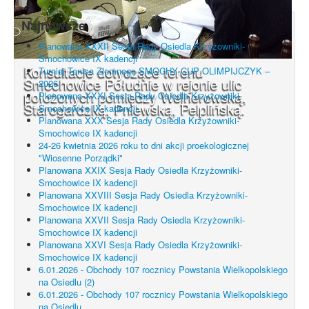
Najnowsze
Planowana XXXII Sesja Rady Osiedla Krzyżowniki-
Smochowice IX kadencji
Konsultacje dotyczące terenu
Turniej Tenisa Ziemnego SMOCHY CUP OLIMPIJCZYK –
Smochowice Południe w rejonie ulic
2026
położonych pomiędzy Wejherowską,
Planowana XXXI Sesja Rady Osiedla Krzyżowniki-
Starogardzką, Pniewską, Pelplińską.
Smochowice IX kadencji
Planowana XXX Sesja Rady Osiedla Krzyżowniki-
Smochowice IX kadencji
24-26 kwietnia 2026 roku to dni akcji proekologicznej
"Wiosenne Porządki"
Planowana XXIX Sesja Rady Osiedla Krzyżowniki-
Smochowice IX kadencji
Planowana XXVIII Sesja Rady Osiedla Krzyżowniki-
Smochowice IX kadencji
Planowana XXVII Sesja Rady Osiedla Krzyżowniki-
Smochowice IX kadencji
Planowana XXVI Sesja Rady Osiedla Krzyżowniki-
Smochowice IX kadencji
6.01.2026 - Obchody 107 rocznicy Powstania Wielkopolskiego
na Osiedlu (2)
6.01.2026 - Obchody 107 rocznicy Powstania Wielkopolskiego
na Osiedlu