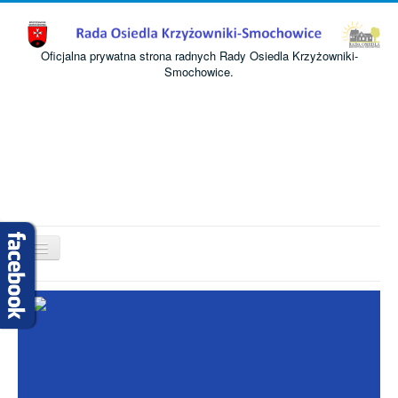
Oficjalna prywatna strona radnych Rady Osiedla Krzyżowniki-
Smochowice.
Przełącz
nawigację
Start
O nas
Informacje
Komisje