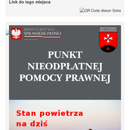
Link do tego miejsca
Od 1 stycznia 2023 roku zmiany w
funkcjonowaniu linii autobusowych
kursujących na Krzyżowniki-Smochowice