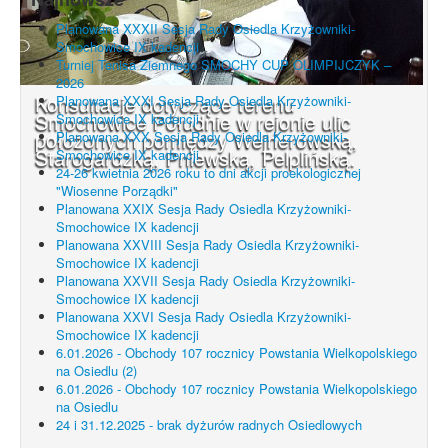
Planowana XXXII Sesja Rady Osiedla Krzyżowniki-
Smochowice IX kadencji
Turniej Tenisa Ziemnego SMOCHY CUP OLIMPIJCZYK –
2026
Konsultacje dotyczące terenu
Planowana XXXI Sesja Rady Osiedla Krzyżowniki-
Smochowice Południe w rejonie ulic
Smochowice IX kadencji
położonych pomiędzy Wejherowską,
Planowana XXX Sesja Rady Osiedla Krzyżowniki-
Starogardzką, Pniewską, Pelplińską.
Smochowice IX kadencji
24-26 kwietnia 2026 roku to dni akcji proekologicznej
"Wiosenne Porządki"
Planowana XXIX Sesja Rady Osiedla Krzyżowniki-
Smochowice IX kadencji
Planowana XXVIII Sesja Rady Osiedla Krzyżowniki-
Smochowice IX kadencji
Planowana XXVII Sesja Rady Osiedla Krzyżowniki-
Smochowice IX kadencji
Planowana XXVI Sesja Rady Osiedla Krzyżowniki-
Smochowice IX kadencji
6.01.2026 - Obchody 107 rocznicy Powstania Wielkopolskiego
na Osiedlu (2)
6.01.2026 - Obchody 107 rocznicy Powstania Wielkopolskiego
na Osiedlu
24 i 31.12.2025 - brak dyżurów radnych Osiedlowych