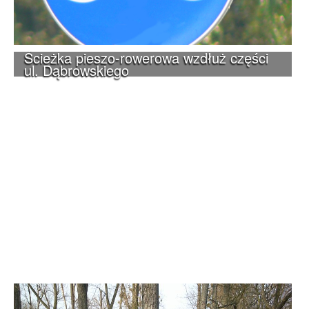
Ścieżka pieszo-rowerowa wzdłuż części
ul. Dąbrowskiego