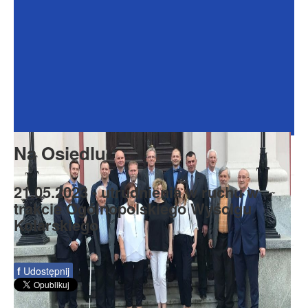
Dokumenty
Galeria
Na Osiedlu
Formularze
Do pobrania
Kontakt
Na Osiedlu
Rada Seniorów
21.05.2023 - utrudnienia w ruchu w
trakcie Ogólnopolskiego Wyścigu
Kolarskiego
f
Udostępnij