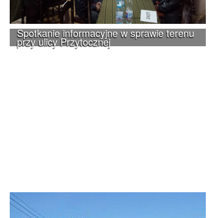
Spotkanie informacyjne w sprawie terenu
przy ulicy Przytocznej