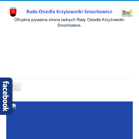
Oficjalna prywatna strona radnych Rady Osiedla Krzyżowniki-
Smochowice.
Przełącz
nawigację
Start
O nas
Informacje
Komisje