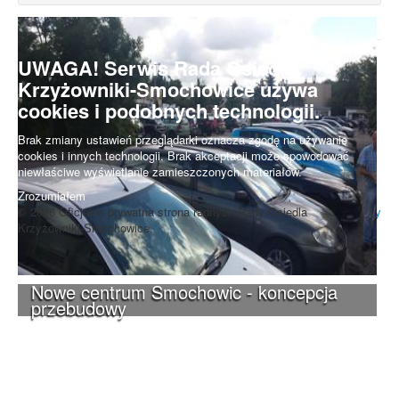
UWAGA! Serwis Rada Osiedla
Krzyżowniki-Smochowice używa
cookies i podobnych technologii.
Brak zmiany ustawień przeglądarki oznacza zgodę na używanie
cookies i innych technologii. Brak akceptacji może spowodować
niewłaściwe wyświetlanie zamieszczonych materiałów.
Zrozumiałem
© 2026 Oficjalna prywatna strona radnych Rady Osiedla
Do góry
Krzyżowniki-Smochowice.
Nowe centrum Smochowic - koncepcja
przebudowy