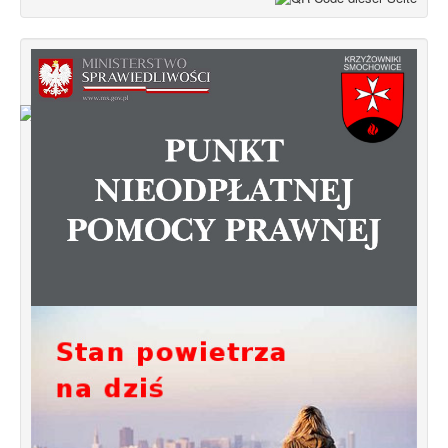
Od 1 stycznia 2023 roku zmiany w
funkcjonowaniu linii autobusowych
kursujących na Krzyżowniki-Smochowice