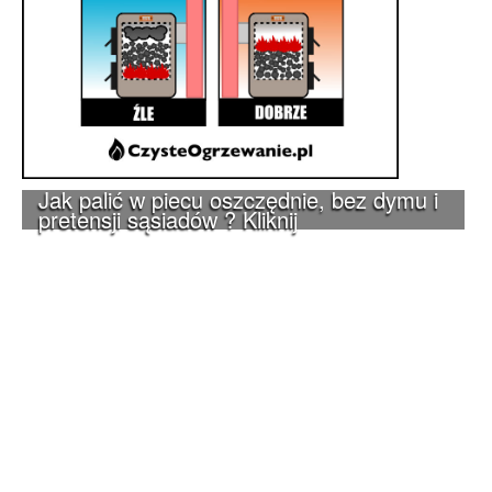
Jak palić w piecu oszczędnie, bez dymu i
pretensji sąsiadów ? Kliknij