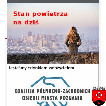
Jak palić w piecu oszczędnie, bez dymu i
pretensji sąsiadów ? Kliknij