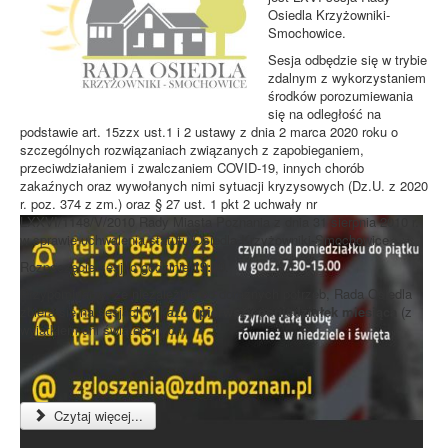
Osiedla Krzyżowniki-
Smochowice.
Sesja odbędzie się w trybie
zdalnym z wykorzystaniem
środków porozumiewania
się na odległość na
podstawie art. 15zzx ust.1 i 2 ustawy z dnia 2 marca 2020 roku o
szczególnych rozwiązaniach związanych z zapobieganiem,
przeciwdziałaniem i zwalczaniem COVID-19, innych chorób
zakaźnych oraz wywołanych nimi sytuacji kryzysowych (Dz.U. z 2020
r. poz. 374 z zm.) oraz § 27 ust. 1 pkt 2 uchwały nr
LXXVI/1148/V/2010 Rady Miasta Poznania z dnia 31 sierpnia 2010 r.
w sprawie uchwalenia statutu Osiedla Krzyżowniki-Smochowice.
Rozpoczęcie sesji o godzinie
19:00
.
Przypominamy, że niezależnie od doraźnych potrzeb, Rada Osiedla
zbiera się na sesjach w każdy
pierwszy poniedziałek miesiąca
(z
wyjątkiem dni świątecznych).
Czytaj więcej...