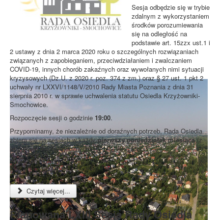
Sesja odbędzie się w trybie
zdalnym z wykorzystaniem
środków porozumiewania
się na odległość na
podstawie art. 15zzx ust.1 i
2 ustawy z dnia 2 marca 2020 roku o szczególnych rozwiązaniach
związanych z zapobieganiem, przeciwdziałaniem i zwalczaniem
COVID-19, innych chorób zakaźnych oraz wywołanych nimi sytuacji
kryzysowych (Dz.U. z 2020 r. poz. 374 z zm.) oraz § 27 ust. 1 pkt 2
uchwały nr LXXVI/1148/V/2010 Rady Miasta Poznania z dnia 31
sierpnia 2010 r. w sprawie uchwalenia statutu Osiedla Krzyżowniki-
Smochowice.
Rozpoczęcie sesji o godzinie
19:00
.
Przypominamy, że niezależnie od doraźnych potrzeb, Rada Osiedla
zbiera się na sesjach w każdy
pierwszy poniedziałek miesiąca
(z
wyjątkiem dni świątecznych).
Czytaj więcej...
Planowana LXIII Sesja Rady Osiedla