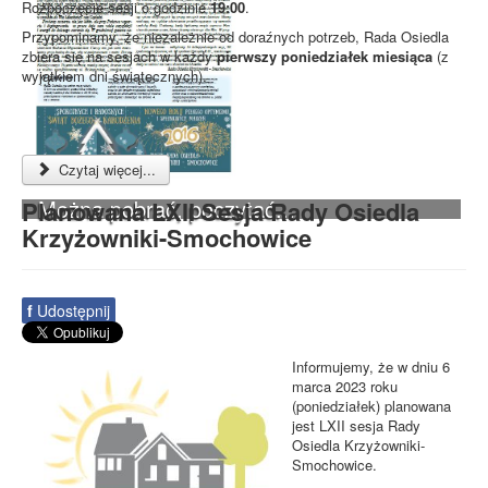
Rozpoczęcie sesji o godzinie
19:00
.
Przypominamy, że niezależnie od doraźnych potrzeb, Rada Osiedla
zbiera się na sesjach w każdy
pierwszy poniedziałek miesiąca
(z
wyjątkiem dni świątecznych).
Czytaj więcej...
Można pobrać, poczytać...
Planowana LXII Sesja Rady Osiedla
Krzyżowniki-Smochowice
f
Udostępnij
Informujemy, że w dniu 6
marca 2023 roku
(poniedziałek) planowana
jest LXII sesja Rady
Osiedla Krzyżowniki-
Smochowice.