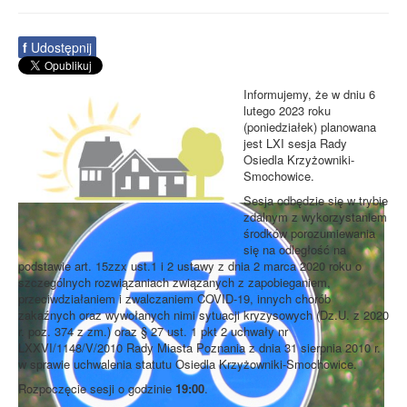
f
Udostępnij
Informujemy, że w dniu 6
lutego 2023 roku
(poniedziałek) planowana
jest LXI sesja Rady
Osiedla Krzyżowniki-
Smochowice.
Sesja odbędzie się w trybie
zdalnym z wykorzystaniem
środków porozumiewania
się na odległość na
podstawie art. 15zzx ust.1 i 2 ustawy z dnia 2 marca 2020 roku o
szczególnych rozwiązaniach związanych z zapobieganiem,
przeciwdziałaniem i zwalczaniem COVID-19, innych chorób
zakaźnych oraz wywołanych nimi sytuacji kryzysowych (Dz.U. z 2020
r. poz. 374 z zm.) oraz § 27 ust. 1 pkt 2 uchwały nr
LXXVI/1148/V/2010 Rady Miasta Poznania z dnia 31 sierpnia 2010 r.
w sprawie uchwalenia statutu Osiedla Krzyżowniki-Smochowice.
Rozpoczęcie sesji o godzinie
19:00
.