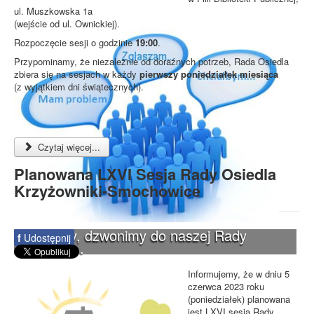
ul. Muszkowska 1a
(wejście od ul. Ownickiej).
Rozpoczęcie sesji o godzinie
19:00
.
Przypominamy, że niezależnie od doraźnych potrzeb, Rada Osiedla
zbiera się na sesjach w każdy
pierwszy poniedziałek miesiąca
(z wyjątkiem dni świątecznych).
Czytaj więcej...
Planowana LXVI Sesja Rady Osiedla
Krzyżowniki-Smochowice
Piszemy, dzwonimy do naszej Rady
f
Udostępnij
Osiedla...
Informujemy, że w dniu 5
czerwca 2023 roku
(poniedziałek) planowana
jest LXVI sesja Rady