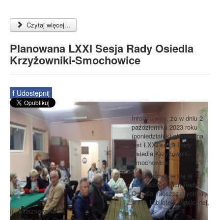
Czytaj więcej...
Planowana LXXI Sesja Rady Osiedla
Krzyżowniki-Smochowice
f
Udostępnij
Informujemy, że w dniu 2
października 2023 roku
(poniedziałek) planowana
jest LXXI sesja Rady
Osiedla Krzyżowniki-
Smochowice.
Sesja odbędzie się w
pomieszczeniach Rady
Osiedla mieszczących się
w Filii Biblioteki Publicznej,
ul. Muszkowska 1a
(wejście od ul. Ownickiej).