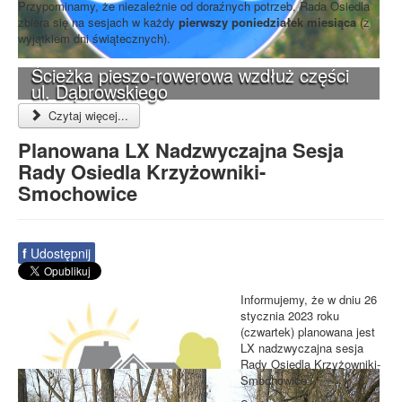
Przypominamy, że niezależnie od doraźnych potrzeb, Rada Osiedla
zbiera się na sesjach w każdy
pierwszy poniedziałek miesiąca
(z
wyjątkiem dni świątecznych).
Ścieżka pieszo-rowerowa wzdłuż części
ul. Dąbrowskiego
Czytaj więcej...
Planowana LX Nadzwyczajna Sesja
Rady Osiedla Krzyżowniki-
Smochowice
f
Udostępnij
Informujemy, że w dniu 26
stycznia 2023 roku
(czwartek) planowana jest
LX nadzwyczajna sesja
Rady Osiedla Krzyżowniki-
Smochowice.