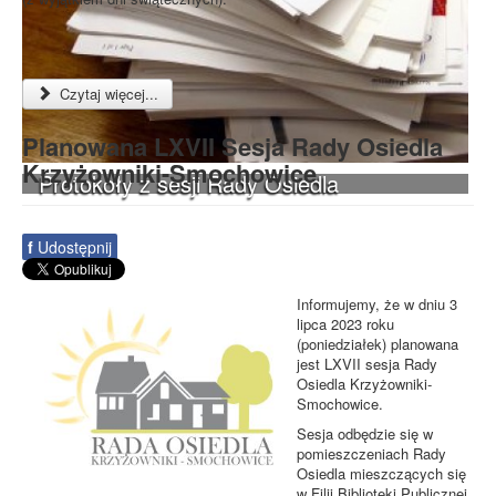
Czytaj więcej...
Planowana LXVII Sesja Rady Osiedla
Krzyżowniki-Smochowice
Protokoły z sesji Rady Osiedla
f
Udostępnij
Informujemy, że w dniu 3
lipca 2023 roku
(poniedziałek) planowana
jest LXVII sesja Rady
Osiedla Krzyżowniki-
Smochowice.
Sesja odbędzie się w
pomieszczeniach Rady
Osiedla mieszczących się
w Filii Biblioteki Publicznej,