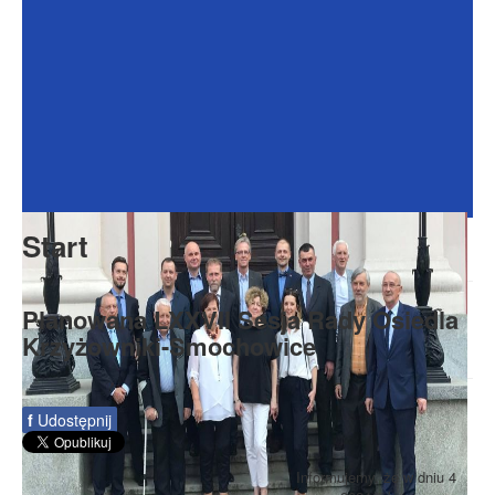
Dokumenty
Galeria
Na Osiedlu
Formularze
Do pobrania
Kontakt
Start
Rada Seniorów
Planowana LXXVII Sesja Rady Osiedla
Krzyżowniki-Smochowice
f
Udostępnij
Informujemy, że w dniu 4