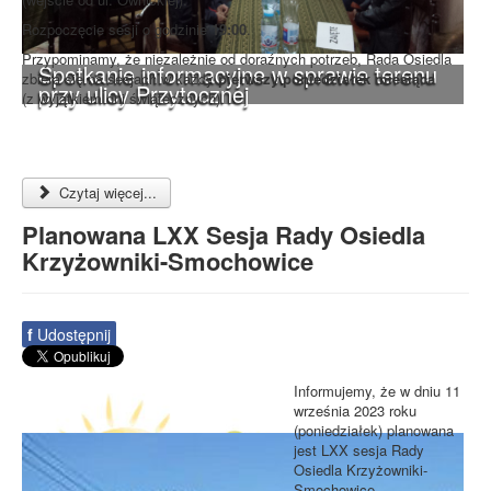
Rozpoczęcie sesji o godzinie
19:00
.
Przypominamy, że niezależnie od doraźnych potrzeb, Rada Osiedla
Spotkanie informacyjne w sprawie terenu
zbiera się na sesjach w każdy
pierwszy poniedziałek miesiąca
przy ulicy Przytocznej
(z wyjątkiem dni świątecznych).
Czytaj więcej...
Planowana LXX Sesja Rady Osiedla
Krzyżowniki-Smochowice
f
Udostępnij
Informujemy, że w dniu 11
września 2023 roku
(poniedziałek) planowana
jest LXX sesja Rady
Osiedla Krzyżowniki-
Smochowice.