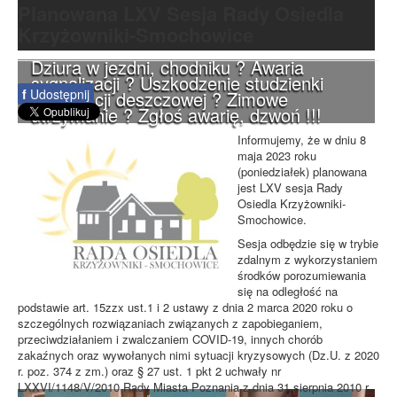
Planowana LXV Sesja Rady Osiedla
Krzyżowniki-Smochowice
Dziura w jezdni, chodniku ? Awaria
sygnalizacji ? Uszkodzenie studzienki
f
Udostępnij
kanalizacji deszczowej ? Zimowe
utrzymanie ? Zgłoś awarię, dzwoń !!!
Informujemy, że w dniu 8
maja 2023 roku
(poniedziałek) planowana
jest LXV sesja Rady
Osiedla Krzyżowniki-
Smochowice.
Sesja odbędzie się w trybie
zdalnym z wykorzystaniem
środków porozumiewania
się na odległość na
podstawie art. 15zzx ust.1 i 2 ustawy z dnia 2 marca 2020 roku o
szczególnych rozwiązaniach związanych z zapobieganiem,
przeciwdziałaniem i zwalczaniem COVID-19, innych chorób
zakaźnych oraz wywołanych nimi sytuacji kryzysowych (Dz.U. z 2020
r. poz. 374 z zm.) oraz § 27 ust. 1 pkt 2 uchwały nr
LXXVI/1148/V/2010 Rady Miasta Poznania z dnia 31 sierpnia 2010 r.