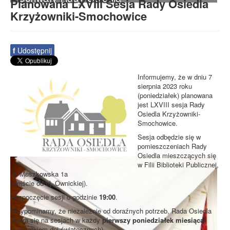
Planowana LXVIII Sesja Rady Osiedla
Krzyżowniki-Smochowice
f
Udostępnij
Informujemy, że w dniu 7
sierpnia 2023 roku
(poniedziałek) planowana
jest LXVIII sesja Rady
Osiedla Krzyżowniki-
Smochowice.
Sesja odbędzie się w
pomieszczeniach Rady
Osiedla mieszczących się
w Filii Biblioteki Publicznej,
ul. Muszkowska 1a
(wejście od ul. Ownickiej).
Rozpoczęcie sesji o godzinie
19:00
.
Przypominamy, że niezależnie od doraźnych potrzeb, Rada Osiedla
zbiera się na sesjach w każdy
pierwszy poniedziałek miesiąca
(z wyjątkiem dni świątecznych).