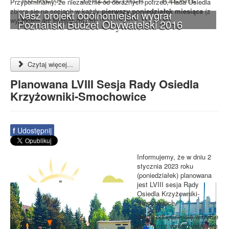
Przypominamy, że niezależnie od doraźnych potrzeb, Rada Osiedla
zbiera się na sesjach w każdy
pierwszy poniedziałek miesiąca
(z
Nasz projekt ogólnomiejski wygrał
wyjątkiem dni świątecznych).
Poznański Budżet Obywatelski 2016
Czytaj więcej...
Planowana LVIII Sesja Rady Osiedla
Krzyżowniki-Smochowice
f
Udostępnij
Informujemy, że w dniu 2
stycznia 2023 roku
(poniedziałek) planowana
jest LVIII sesja Rady
Osiedla Krzyżowniki-
Smochowice.
Sesja odbędzie się w trybie
zdalnym z wykorzystaniem