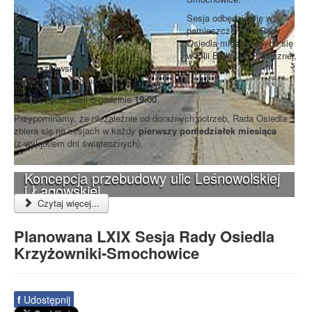
Sesja odbędzie się w
pomieszczeniach Rady
Osiedla mieszczących się
w Filii Biblioteki Publicznej,
ul. Muszkowska 1a
(wejście od ul. Ownickiej).
Rozpoczęcie sesji o godzinie
19:00
.
Przypominamy, że niezależnie od doraźnych potrzeb, Rada Osiedla
zbiera się na sesjach w każdy
pierwszy poniedziałek miesiąca
(z wyjątkiem dni świątecznych).
Koncepcja przebudowy ulic Leśnowolskiej
i Łagowskiej
Czytaj więcej...
Planowana LXIX Sesja Rady Osiedla
Krzyżowniki-Smochowice
f
Udostępnij