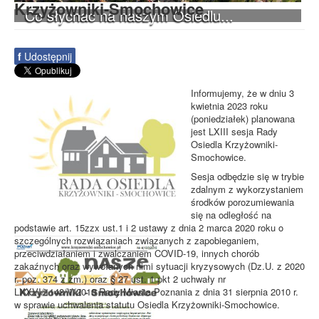
Krzyżowniki-Smochowice
Co słychać na naszym Osiedlu...
f
Udostępnij
Informujemy, że w dniu 3
kwietnia 2023 roku
(poniedziałek) planowana
jest LXIII sesja Rady
Osiedla Krzyżowniki-
Smochowice.
Sesja odbędzie się w trybie
zdalnym z wykorzystaniem
środków porozumiewania
się na odległość na
podstawie art. 15zzx ust.1 i 2 ustawy z dnia 2 marca 2020 roku o
szczególnych rozwiązaniach związanych z zapobieganiem,
przeciwdziałaniem i zwalczaniem COVID-19, innych chorób
zakaźnych oraz wywołanych nimi sytuacji kryzysowych (Dz.U. z 2020
r. poz. 374 z zm.) oraz § 27 ust. 1 pkt 2 uchwały nr
LXXVI/1148/V/2010 Rady Miasta Poznania z dnia 31 sierpnia 2010 r.
w sprawie uchwalenia statutu Osiedla Krzyżowniki-Smochowice.