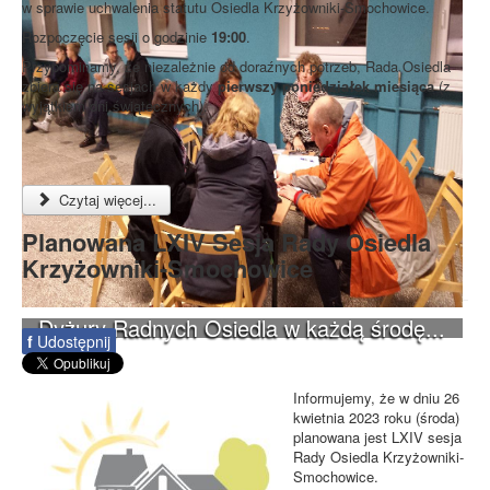
w sprawie uchwalenia statutu Osiedla Krzyżowniki-Smochowice.
Rozpoczęcie sesji o godzinie
19:00
.
Przypominamy, że niezależnie od doraźnych potrzeb, Rada Osiedla
zbiera się na sesjach w każdy
pierwszy poniedziałek miesiąca
(z
wyjątkiem dni świątecznych).
Czytaj więcej...
Planowana LXIV Sesja Rady Osiedla
Krzyżowniki-Smochowice
Dyżury Radnych Osiedla w każdą środę...
f
Udostępnij
Informujemy, że w dniu 26
kwietnia 2023 roku (środa)
planowana jest LXIV sesja
Rady Osiedla Krzyżowniki-
Smochowice.