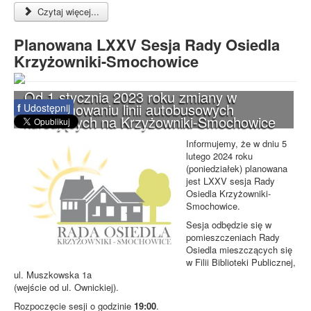
Czytaj więcej...
Planowana LXXV Sesja Rady Osiedla
Krzyżowniki-Smochowice
Od 1 stycznia 2023 roku zmiany w
funkcjonowaniu linii autobusowych
f
Udostępnij
kursujących na Krzyżowniki-Smochowice
Informujemy, że w dniu 5
lutego 2024 roku
(poniedziałek) planowana
jest LXXV sesja Rady
Osiedla Krzyżowniki-
Smochowice.
Sesja odbędzie się w
pomieszczeniach Rady
Osiedla mieszczących się
w Filii Biblioteki Publicznej,
ul. Muszkowska 1a
(wejście od ul. Ownickiej).
Rozpoczęcie sesji o godzinie
19:00
.