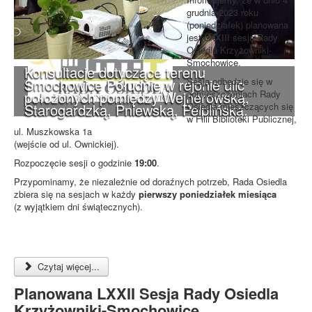
grudnia 2023 roku
(poniedziałek) planowana
jest LXXIII sesja Rady
Osiedla Krzyżowniki-
Smochowice.
Konsultacje dotyczące terenu
Smochowice Południe w rejonie ulic
Sesja odbędzie się w
położonych pomiędzy Wejherowską,
pomieszczeniach Rady
Starogardzką, Pniewską, Pelplińską.
Osiedla mieszczących się
w Filii Biblioteki Publicznej,
ul. Muszkowska 1a
(wejście od ul. Ownickiej).
Rozpoczęcie sesji o godzinie
19:00
.
Przypominamy, że niezależnie od doraźnych potrzeb, Rada Osiedla
zbiera się na sesjach w każdy
pierwszy poniedziałek miesiąca
(z wyjątkiem dni świątecznych).
Czytaj więcej...
Planowana LXXII Sesja Rady Osiedla
Krzyżowniki-Smochowice