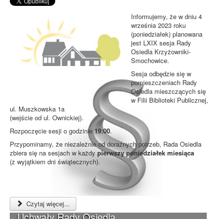
Informujemy, że w dniu 4
września 2023 roku
(poniedziałek) planowana
jest LXIX sesja Rady
Osiedla Krzyżowniki-
Smochowice.
Sesja odbędzie się w
pomieszczeniach Rady
Osiedla mieszczących się
w Filii Biblioteki Publicznej,
ul. Muszkowska 1a
(wejście od ul. Ownickiej).
Rozpoczęcie sesji o godzinie
19:00
.
Przypominamy, że niezależnie od doraźnych potrzeb, Rada Osiedla
zbiera się na sesjach w każdy
pierwszy poniedziałek miesiąca
(z wyjątkiem dni świątecznych).
Czytaj więcej...
Uchwały Rady Osiedla