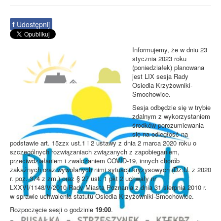
f
Udostępnij
Informujemy, że w dniu 23
stycznia 2023 roku
(poniedziałek) planowana
jest LIX sesja Rady
Osiedla Krzyżowniki-
Smochowice.
Sesja odbędzie się w trybie
zdalnym z wykorzystaniem
środków porozumiewania
się na odległość na
podstawie art. 15zzx ust.1 i 2 ustawy z dnia 2 marca 2020 roku o
szczególnych rozwiązaniach związanych z zapobieganiem,
przeciwdziałaniem i zwalczaniem COVID-19, innych chorób
zakaźnych oraz wywołanych nimi sytuacji kryzysowych (Dz.U. z 2020
r. poz. 374 z zm.) oraz § 27 ust. 1 pkt 2 uchwały nr
LXXVI/1148/V/2010 Rady Miasta Poznania z dnia 31 sierpnia 2010 r.
w sprawie uchwalenia statutu Osiedla Krzyżowniki-Smochowice.
Rozpoczęcie sesji o godzinie
19:00
.