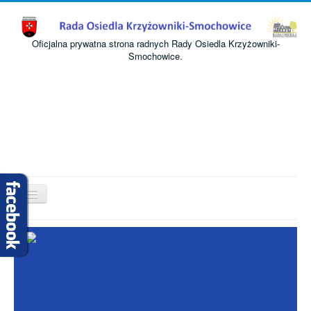
Oficjalna prywatna strona radnych Rady Osiedla Krzyżowniki-
Smochowice.
Przełącz
nawigację
Start
O nas
Informacje
Komisje