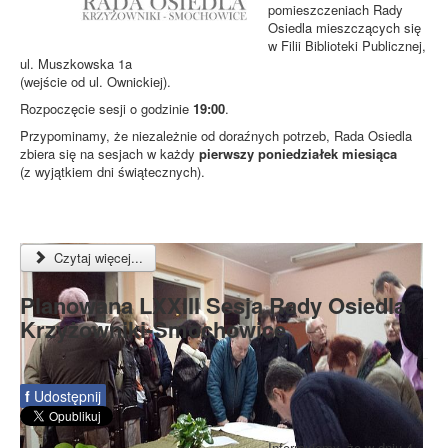
pomieszczeniach Rady
Osiedla mieszczących się
w Filii Biblioteki Publicznej,
ul. Muszkowska 1a
(wejście od ul. Ownickiej).
Rozpoczęcie sesji o godzinie
19:00
.
Przypominamy, że niezależnie od doraźnych potrzeb, Rada Osiedla
zbiera się na sesjach w każdy
pierwszy poniedziałek miesiąca
(z wyjątkiem dni świątecznych).
Czytaj więcej...
Planowana LXXIII Sesja Rady Osiedla
Krzyżowniki-Smochowice
f
Udostępnij
Informujemy, że w dniu 4