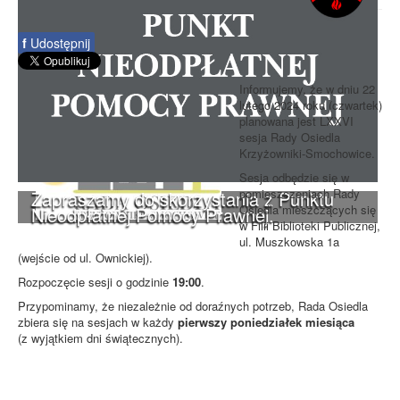
f
Udostępnij
Informujemy, że w dniu 22
lutego 2024 roku (czwartek)
planowana jest LXXVI
sesja Rady Osiedla
Krzyżowniki-Smochowice.
Sesja odbędzie się w
pomieszczeniach Rady
Zapraszamy do skorzystania z Punktu
Osiedla mieszczących się
Nieodpłatnej Pomocy Prawnej.
w Filii Biblioteki Publicznej,
ul. Muszkowska 1a
(wejście od ul. Ownickiej).
Rozpoczęcie sesji o godzinie
19:00
.
Przypominamy, że niezależnie od doraźnych potrzeb, Rada Osiedla
zbiera się na sesjach w każdy
pierwszy poniedziałek miesiąca
(z wyjątkiem dni świątecznych).