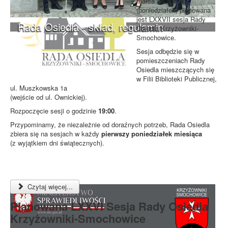
marca 2024 roku
(poniedziałek) planowana
jest LXXVII sesja Rady
Rada Osiedla - skład, regulamin
Osiedla Krzyżowniki-
Smochowice.
Sesja odbędzie się w
pomieszczeniach Rady
Osiedla mieszczących się
w Filii Biblioteki Publicznej,
ul. Muszkowska 1a
(wejście od ul. Ownickiej).
Rozpoczęcie sesji o godzinie
19:00
.
Przypominamy, że niezależnie od doraźnych potrzeb, Rada Osiedla
zbiera się na sesjach w każdy
pierwszy poniedziałek miesiąca
(z wyjątkiem dni świątecznych).
Czytaj więcej...
Planowana LXXVI Sesja Rady Osiedla
Krzyżowniki-Smochowice