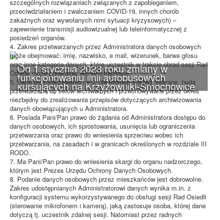
szczególnych rozwiązaniach związanych z zapobieganiem,
przeciwdziałaniem i zwalczaniem COVID-19, innych chorób
zakaźnych oraz wywołanych nimi sytuacji kryzysowych) –
zapewnienie transmisji audiowizualnej lub teleinformatycznej z
posiedzeń organów.
4. Zakres przetwarzanych przez Administratora danych osobowych
może obejmować: imię, nazwisko, e mail, wizerunek, barwa głosu
oraz inne kategorie danych, które uczestnik w trakcie obrad sesji Rad
Od 1 stycznia 2023 roku zmiany w
Osiedli może przekazać Administratorowi.
funkcjonowaniu linii autobusowych
5. Dane po zrealizowaniu celu, dla którego zostały zebrane, będą
kursujących na Krzyżowniki-Smochowice
przetwarzane do celów archiwalnych i przechowywane przez okres
niezbędny do zrealizowania przepisów dotyczących archiwizowania
danych obowiązujących u Administratora.
6. Posiada Pani/Pan prawo do żądania od Administratora dostępu do
danych osobowych, ich sprostowania, usunięcia lub ograniczenia
przetwarzania oraz prawo do wniesienia sprzeciwu wobec ich
przetwarzania, na zasadach i w granicach określonych w rozdziale III
RODO.
7. Ma Pani/Pan prawo do wniesienia skargi do organu nadzorczego,
którym jest Prezes Urzędu Ochrony Danych Osobowych.
8. Podanie danych osobowych przez mieszkańców jest dobrowolne.
Zakres udostępnianych Administratorowi danych wynika m.in. z
konfiguracji systemu wykorzystywanego do obsługi sesji Rad Osiedli
(sterowanie mikrofonem i kamerą), jaką zastosuje osoba, której dane
dotyczą tj. uczestnik zdalnej sesji. Natomiast przez radnych