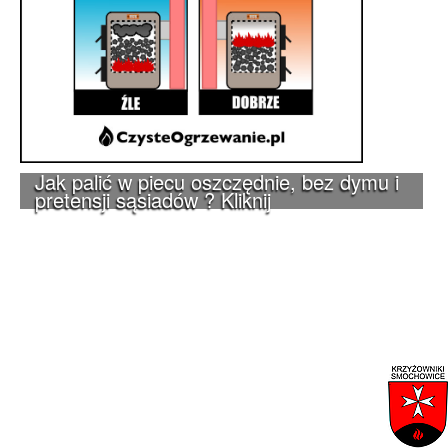
Jak palić w piecu oszczędnie, bez dymu i
pretensji sąsiadów ? Kliknij