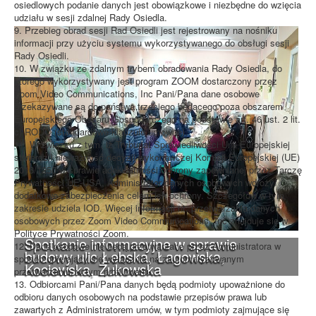
osiedlowych podanie danych jest obowiązkowe i niezbędne do wzięcia
udziału w sesji zdalnej Rady Osiedla.
9. Przebieg obrad sesji Rad Osiedli jest rejestrowany na nośniku
informacji przy użyciu systemu wykorzystywanego do obsługi sesji
Rady Osiedli.
10. W związku ze zdalnym trybem obradowania Rady Osiedla, do
którego wykorzystywany jest program ZOOM dostarczony przez
Zoom Video Communications, Inc Pani/Pana dane osobowe
przekazywane są do państwa trzeciego będącego poza obszarem
Europejskiego Obszaru Gospodarczego na podstawie art. 46 ust. 2 lit.
c) RODO (standardowe klauzule umowne).
11. W związku z tym, iż Trybunał Sprawiedliwości Unii Europejskiej
stwierdził nieważność decyzji wykonawczej Komisji Europejskiej (UE)
2016/1250 w sprawie adekwatności ochrony zapewnianej przez Tarczę
Prywatności UE-USA, Administrator danych osobowych wdrożył
dodatkowe zabezpieczenia celem ich ochrony. Szczegółów w tym
zakresie udziela IOD. Więcej informacji nt. przetwarzania danych
osobowych przez Zoom Video Communications, Inc znajduje się w
Polityce Prywatności Zoom.
Spotkanie informacyjne w sprawie
12. Dane osobowe nie będą przetwarzane przez Administratora w
budowy ulic Łebska, Łagowska,
sposób opierający się wyłącznie na zautomatyzowanym
Kociewska, Żukowska
przetwarzaniu, w tym profilowaniu.
13. Odbiorcami Pani/Pana danych będą podmioty upoważnione do
odbioru danych osobowych na podstawie przepisów prawa lub
zawartych z Administratorem umów, w tym podmioty zajmujące się