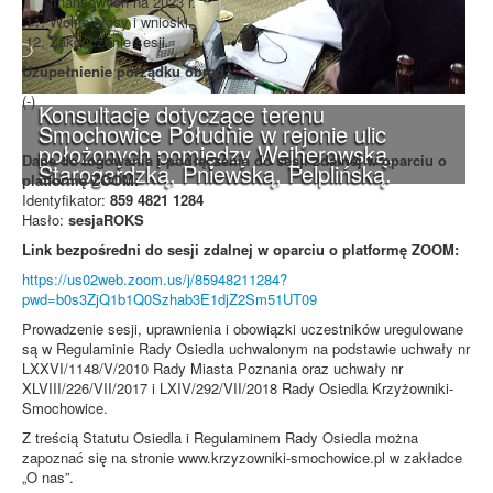
finansowych na 2023 r.
Wolne głosy i wnioski.
Zakończenie sesji.
Uzupełnienie porządku obrad:
(-)
Konsultacje dotyczące terenu
Smochowice Południe w rejonie ulic
położonych pomiędzy Wejherowską,
Dane do logowania i podłączenia do sesji zdalnej w oparciu o
Starogardzką, Pniewską, Pelplińską.
platformę ZOOM:
Identyfikator:
859 4821 1284
Hasło:
sesjaROKS
Link bezpośredni do sesji zdalnej w oparciu o platformę ZOOM:
https://us02web.zoom.us/j/85948211284?
pwd=b0s3ZjQ1b1Q0Szhab3E1djZ2Sm51UT09
Prowadzenie sesji, uprawnienia i obowiązki uczestników uregulowane
są w Regulaminie Rady Osiedla uchwalonym na podstawie uchwały nr
LXXVI/1148/V/2010 Rady Miasta Poznania oraz uchwały nr
XLVIII/226/VII/2017 i LXIV/292/VII/2018 Rady Osiedla Krzyżowniki-
Smochowice.
Z treścią Statutu Osiedla i Regulaminem Rady Osiedla można
zapoznać się na stronie www.krzyzowniki-smochowice.pl w zakładce
„O nas”.