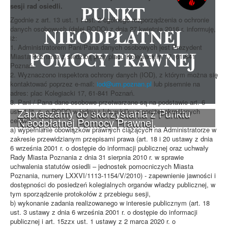
sesji rad osiedli.
Zgodnie z art. 13 ust. 1 i ust. 2 ogólnego rozporządzenia o ochronie
danych osobowych (dalej RODO) z dnia 27 kwietnia 2016 r. informuję,
iż:
1. Administratorem Pani/Pana danych osobowych jest Prezydent
Miasta Poznania z siedzibą przy placu Kolegiackim 17, 61-841
Poznań.
2. Wyznaczono inspektora ochrony danych (IOD), z którym można się
kontaktować poprzez e-mail:
iod@um.poznan.pl
lub pisemnie na
adres: plac Kolegiacki 17, 61-841 Poznań.
3. Pani / Pana dane osobowe przetwarzane są na podstawie art. 6
Zapraszamy do skorzystania z Punktu
ust. 1 lit, c, e RODO w jednym lub w kilku z poniżej określonych
Nieodpłatnej Pomocy Prawnej.
celów:
a) wypełnianie obowiązków prawnych ciążących na Administratorze w
zakresie przewidzianym przepisami prawa (art. 18 i 20 ustawy z dnia
6 września 2001 r. o dostępie do informacji publicznej oraz uchwały
Rady Miasta Poznania z dnia 31 sierpnia 2010 r. w sprawie
uchwalenia statutów osiedli – jednostek pomocniczych Miasta
Poznania, numery LXXVI/1113-1154/V/2010) - zapewnienie jawności i
dostępności do posiedzeń kolegialnych organów władzy publicznej, w
tym sporządzenie protokołów z przebiegu sesji,
b) wykonanie zadania realizowanego w interesie publicznym (art. 18
ust. 3 ustawy z dnia 6 września 2001 r. o dostępie do informacji
publicznej i art. 15zzx ust. 1 ustawy z 2 marca 2020 r. o