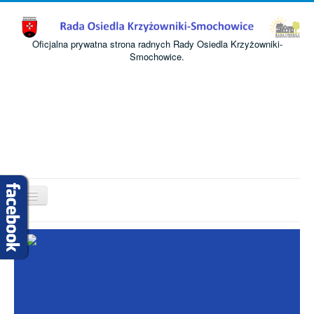
Oficjalna prywatna strona radnych Rady Osiedla Krzyżowniki-
Smochowice.
Przełącz
nawigację
Start
O nas
Informacje
Komisje