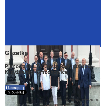
Dokumenty
Galeria
Na Osiedlu
Formularze
Do pobrania
Kontakt
Gazetka
Rada Seniorów
Planowana LXV Sesja Rady Osiedla
Krzyżowniki-Smochowice
f
Udostępnij
Informujemy, że w dniu 8
maja 2023 roku