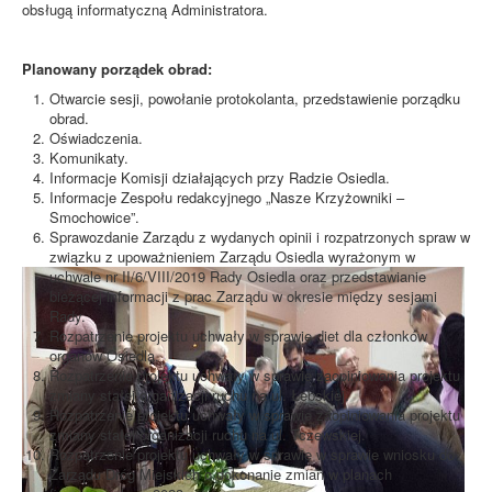
obsługą informatyczną Administratora.
Planowany porządek obrad:
Otwarcie sesji, powołanie protokolanta, przedstawienie porządku
obrad.
Oświadczenia.
Komunikaty.
Informacje Komisji działających przy Radzie Osiedla.
Informacje Zespołu redakcyjnego „Nasze Krzyżowniki –
Smochowice”.
Sprawozdanie Zarządu z wydanych opinii i rozpatrzonych spraw w
związku z upoważnieniem Zarządu Osiedla wyrażonym w
uchwale nr II/6/VIII/2019 Rady Osiedla oraz przedstawianie
bieżącej informacji z prac Zarządu w okresie między sesjami
Rady.
Rozpatrzenie projektu uchwały w sprawie diet dla członków
organów Osiedla.
Rozpatrzenie projektu uchwały w sprawie zaopiniowania projektu
zmiany stałej organizacji ruchu na ul. Łebskiej.
Rozpatrzenie projektu uchwały w sprawie zaopiniowania projektu
zmiany stałej organizacji ruchu na ul. Tczewskiej.
Rozpatrzenie projektu uchwały w sprawie w sprawie wniosku do
Zarządu Dróg Miejskich o dokonanie zmian w planach