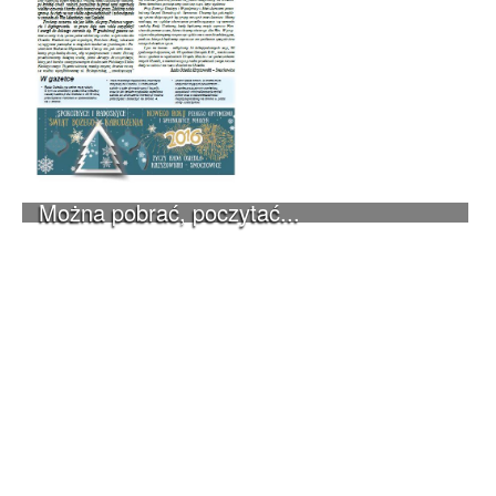
Można pobrać, poczytać...