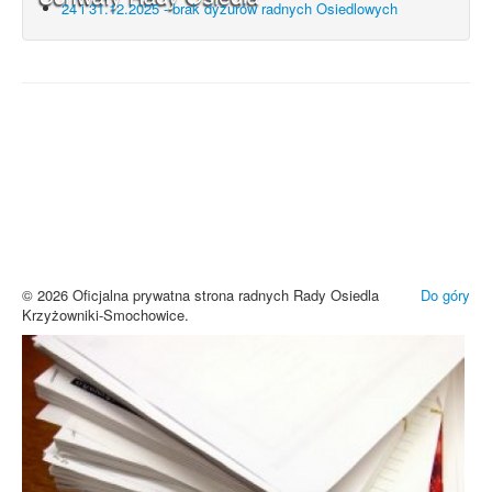
24 i 31.12.2025 - brak dyżurów radnych Osiedlowych
UWAGA! Serwis Rada Osiedla
Krzyżowniki-Smochowice używa
cookies i podobnych technologii.
Brak zmiany ustawień przeglądarki oznacza zgodę na używanie
cookies i innych technologii. Brak akceptacji może spowodować
niewłaściwe wyświetlanie zamieszczonych materiałów.
Zrozumiałem
© 2026 Oficjalna prywatna strona radnych Rady Osiedla
Do góry
Krzyżowniki-Smochowice.