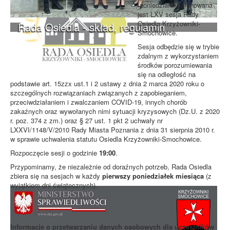
(poniedziałek) planowana
jest LXV sesja Rady
Osiedla Krzyżowniki-
Rada Osiedla - skład, regulamin
Smochowice.
Sesja odbędzie się w trybie
zdalnym z wykorzystaniem
środków porozumiewania
się na odległość na
podstawie art. 15zzx ust.1 i 2 ustawy z dnia 2 marca 2020 roku o
szczególnych rozwiązaniach związanych z zapobieganiem,
przeciwdziałaniem i zwalczaniem COVID-19, innych chorób
zakaźnych oraz wywołanych nimi sytuacji kryzysowych (Dz.U. z 2020
r. poz. 374 z zm.) oraz § 27 ust. 1 pkt 2 uchwały nr
LXXVI/1148/V/2010 Rady Miasta Poznania z dnia 31 sierpnia 2010 r.
w sprawie uchwalenia statutu Osiedla Krzyżowniki-Smochowice.
Rozpoczęcie sesji o godzinie
19:00
.
Przypominamy, że niezależnie od doraźnych potrzeb, Rada Osiedla
zbiera się na sesjach w każdy
pierwszy poniedziałek miesiąca
(z
wyjątkiem dni świątecznych).
Informacje o przetwarzaniu danych osobowych dla uczestników