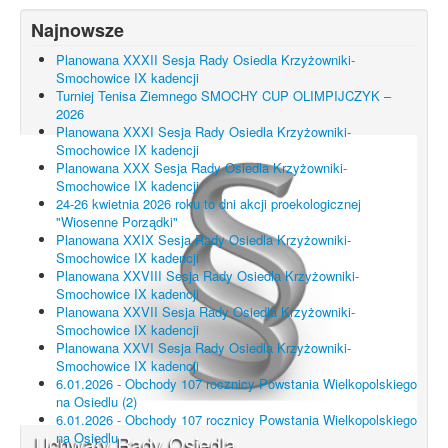
Najnowsze
Planowana XXXII Sesja Rady Osiedla Krzyżowniki-
Smochowice IX kadencji
Turniej Tenisa Ziemnego SMOCHY CUP OLIMPIJCZYK –
2026
Planowana XXXI Sesja Rady Osiedla Krzyżowniki-
Smochowice IX kadencji
Planowana XXX Sesja Rady Osiedla Krzyżowniki-
Smochowice IX kadencji
24-26 kwietnia 2026 roku to dni akcji proekologicznej
"Wiosenne Porządki"
Planowana XXIX Sesja Rady Osiedla Krzyżowniki-
Smochowice IX kadencji
Planowana XXVIII Sesja Rady Osiedla Krzyżowniki-
Smochowice IX kadencji
Planowana XXVII Sesja Rady Osiedla Krzyżowniki-
Smochowice IX kadencji
Planowana XXVI Sesja Rady Osiedla Krzyżowniki-
Smochowice IX kadencji
6.01.2026 - Obchody 107 rocznicy Powstania Wielkopolskiego
na Osiedlu (2)
6.01.2026 - Obchody 107 rocznicy Powstania Wielkopolskiego
na Osiedlu
Uchwały Rady Osiedla