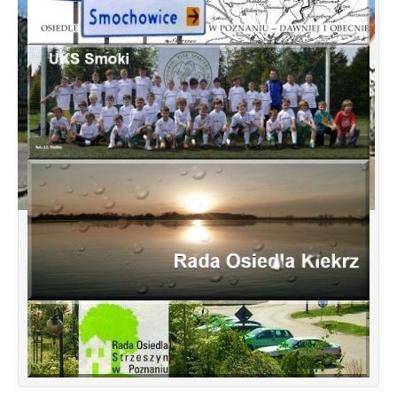
Koncepcja przebudowy ulic Leśnowolskiej
i Łagowskiej