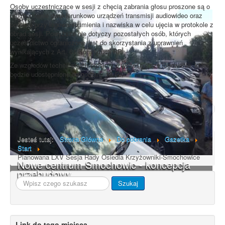
Osoby uczestniczące w sesji z chęcią zabrania głosu proszone są o
uruchomienie dwukierunkowo urządzeń transmisji audiowideo oraz
podanie przy logowaniu imienia i nazwiska w celu ujęcia w protokole z
obrad sesji. Powyższe nie dotyczy pozostałych osób, których
uczestnictwo ograniczone jest do skorzystania z uprawnień
wynikających z Art. 61 Konstytucji RP.
Ze wzgledów technicznych prosimy o wcześniejsze logowanie, które
będzie udostępnione od godziny 18.50.
Poprzedni artykuł
Następny artykuł
Jesteś tutaj:
Strona Główna
Do pobrania
Gazetka
Start
Planowana LXV Sesja Rady Osiedla Krzyżowniki-Smochowice
Nowe centrum Smochowic - koncepcja
przebudowy
Szukaj...
Szukaj
Link do tego miejsca