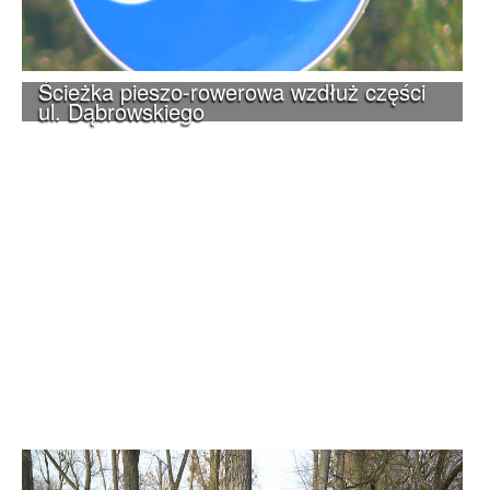
Ścieżka pieszo-rowerowa wzdłuż części
ul. Dąbrowskiego