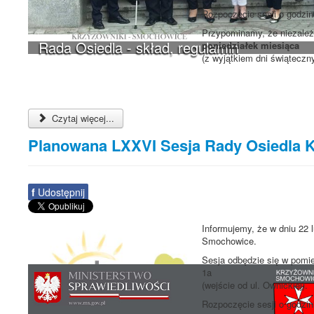
Rozpoczęcie sesji o godzi
Przypominamy, że niezależn
Rada Osiedla - skład, regulamin
poniedziałek miesiąca
(z wyjątkiem dni świąteczn
Czytaj więcej...
Planowana LXXVI Sesja Rady Osiedla 
f
Udostępnij
Informujemy, że w dniu 22 
Smochowice.
Sesja odbędzie się w pomie
1a
(wejście od ul. Ownickiej).
Rozpoczęcie sesji o godzi