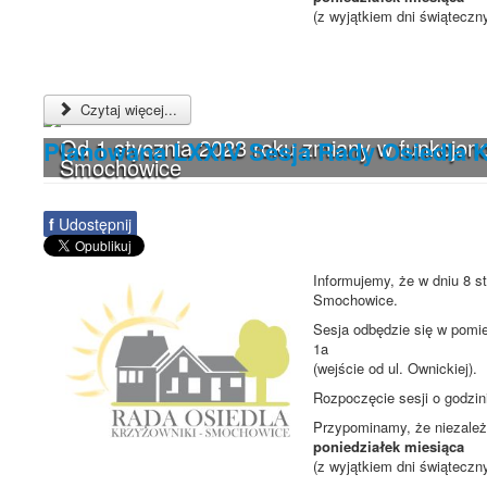
(z wyjątkiem dni świąteczn
Czytaj więcej...
Od 1 stycznia 2023 roku zmiany w funkcjono
Planowana LXXIV Sesja Rady Osiedla 
Smochowice
f
Udostępnij
Informujemy, że w dniu 8 s
Smochowice.
Sesja odbędzie się w pomie
1a
(wejście od ul. Ownickiej).
Rozpoczęcie sesji o godzi
Przypominamy, że niezależn
poniedziałek miesiąca
(z wyjątkiem dni świąteczn