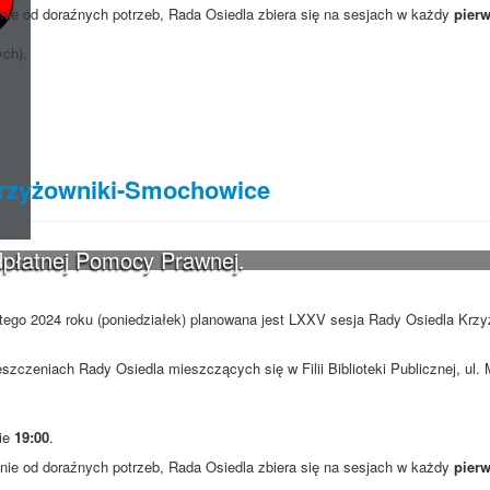
ie od doraźnych potrzeb, Rada Osiedla zbiera się na sesjach w każdy
pierw
ych).
Krzyżowniki-Smochowice
dpłatnej Pomocy Prawnej.
utego 2024 roku (poniedziałek) planowana jest LXXV sesja Rady Osiedla Krzy
szczeniach Rady Osiedla mieszczących się w Filii Biblioteki Publicznej, ul
nie
19:00
.
ie od doraźnych potrzeb, Rada Osiedla zbiera się na sesjach w każdy
pierw