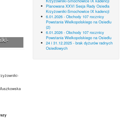
Krzyżowniki-Smochowice IX kadencji
Planowana XXVI Sesja Rady Osiedla
Krzyżowniki-Smochowice IX kadencji
6.01.2026 - Obchody 107 rocznicy
Powstania Wielkopolskiego na Osiedlu
(2)
6.01.2026 - Obchody 107 rocznicy
Powstania Wielkopolskiego na Osiedlu
iki-
24 i 31.12.2025 - brak dyżurów radnych
Osiedlowych
rzyżowniki-
. Muszkowska
szy