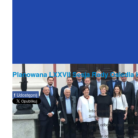
Planowana LXXVII Sesja Rady Osiedla
f
Udostępnij
Informujemy, że w dniu 4 m
Smochowice.
Sesja odbędzie się w pomie
1a
(wejście od ul. Ownickiej).