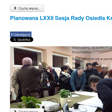
Czytaj więcej...
Planowana LXXII Sesja Rady Osiedla 
f
Udostępnij
Informujemy, że w dniu 6 l
Smochowice.
Sesja odbędzie się w pomie
1a
(wejście od ul. Ownickiej).
Rozpoczęcie sesji o godzi
Przypominamy, że niezależn
poniedziałek miesiąca
(z wyjątkiem dni świąteczn
Czytaj więcej...