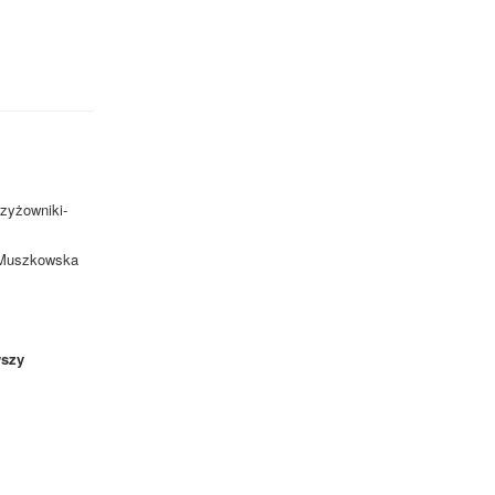
rzyżowniki-
. Muszkowska
szy