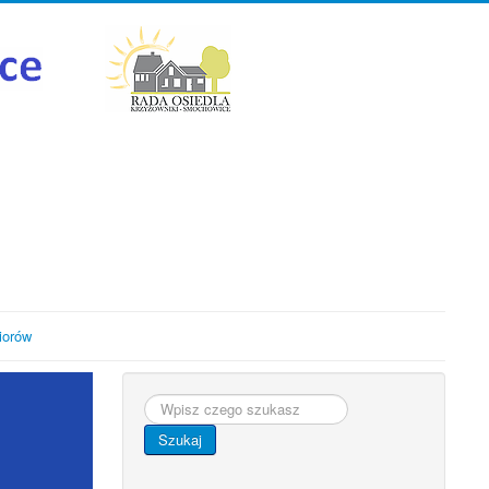
iorów
Szukaj...
Szukaj