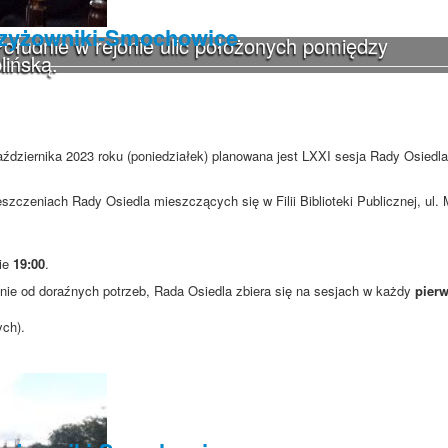
rzyżowniki-Smochowice
ołudnie w rejonie ulic położonych pomiędzy
lińską.
aździernika 2023 roku (poniedziałek) planowana jest LXXI sesja Rady Osiedla
szczeniach Rady Osiedla mieszczących się w Filii Biblioteki Publicznej, ul
nie
19:00
.
ie od doraźnych potrzeb, Rada Osiedla zbiera się na sesjach w każdy
pierw
ych).