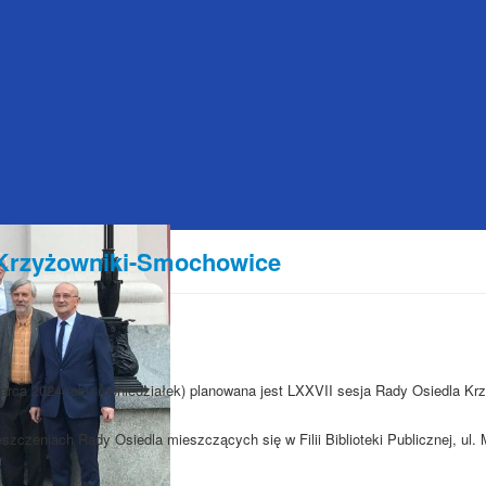
 Krzyżowniki-Smochowice
arca 2024 roku (poniedziałek) planowana jest LXXVII sesja Rady Osiedla Krz
szczeniach Rady Osiedla mieszczących się w Filii Biblioteki Publicznej, ul