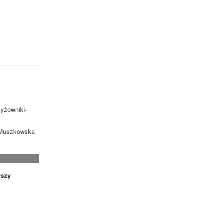
zyżowniki-
. Muszkowska
szy