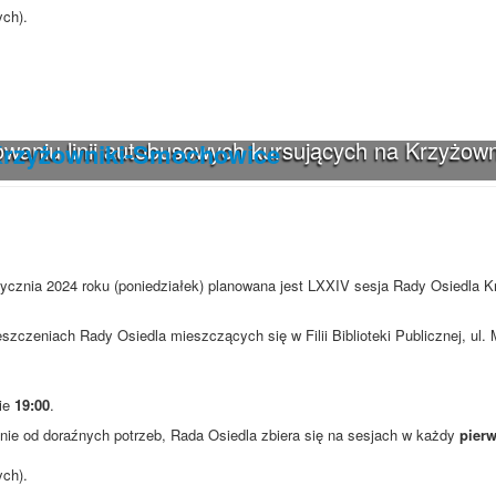
ych).
waniu linii autobusowych kursujących na Krzyżown
Krzyżowniki-Smochowice
tycznia 2024 roku (poniedziałek) planowana jest LXXIV sesja Rady Osiedla K
szczeniach Rady Osiedla mieszczących się w Filii Biblioteki Publicznej, ul
nie
19:00
.
ie od doraźnych potrzeb, Rada Osiedla zbiera się na sesjach w każdy
pierw
ych).