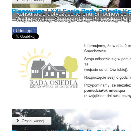
Planowana LXXI Sesja Rady Osiedla K
Konsultacje dotyczące terenu Smochowice P
Wejherowską, Starogardzką, Pniewską, Pelp
f
Udostępnij
Informujemy, że w dniu 2 p
Smochowice.
Sesja odbędzie się w pomie
1a
(wejście od ul. Ownickiej).
Rozpoczęcie sesji o godzi
Przypominamy, że niezależn
poniedziałek miesiąca
(z wyjątkiem dni świąteczn
Czytaj więcej...