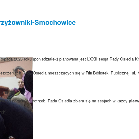
Krzyżowniki-Smochowice
istopada 2023 roku (poniedziałek) planowana jest LXXII sesja Rady Osiedla K
szczeniach Rady Osiedla mieszczących się w Filii Biblioteki Publicznej, ul
nie
19:00
.
ie od doraźnych potrzeb, Rada Osiedla zbiera się na sesjach w każdy
pierw
ych).