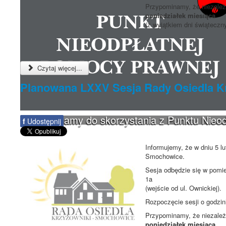
Przypominamy, że niezależn
poniedziałek miesiąca
(z wyjątkiem dni świąteczn
Czytaj więcej...
Planowana LXXV Sesja Rady Osiedla 
Zapraszamy do skorzystania z Punktu Nieo
f
Udostępnij
Informujemy, że w dniu 5 l
Smochowice.
Sesja odbędzie się w pomie
1a
(wejście od ul. Ownickiej).
Rozpoczęcie sesji o godzi
Przypominamy, że niezależn
poniedziałek miesiąca