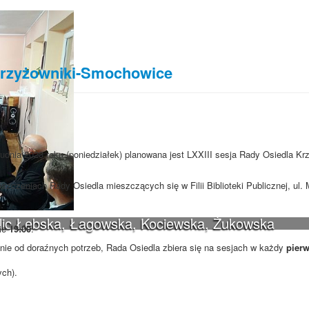
 Krzyżowniki-Smochowice
rudnia 2023 roku (poniedziałek) planowana jest LXXIII sesja Rady Osiedla Kr
szczeniach Rady Osiedla mieszczących się w Filii Biblioteki Publicznej, ul
ulic Łebska, Łagowska, Kociewska, Żukowska
nie
19:00
.
ie od doraźnych potrzeb, Rada Osiedla zbiera się na sesjach w każdy
pierw
ych).