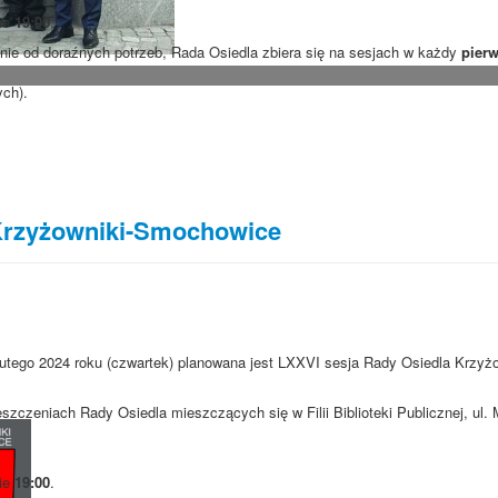
nie
19:00
.
ie od doraźnych potrzeb, Rada Osiedla zbiera się na sesjach w każdy
pierw
ych).
Krzyżowniki-Smochowice
lutego 2024 roku (czwartek) planowana jest LXXVI sesja Rady Osiedla Krzyżo
szczeniach Rady Osiedla mieszczących się w Filii Biblioteki Publicznej, ul
nie
19:00
.