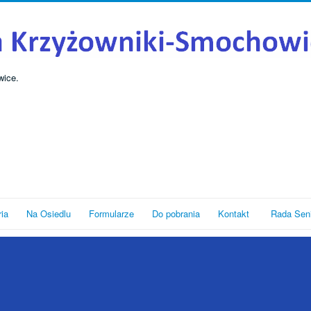
wice.
ria
Na Osiedlu
Formularze
Do pobrania
Kontakt
Rada Sen