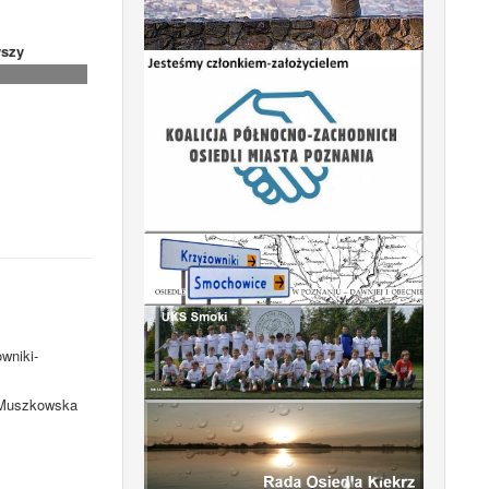
szy
wniki-
. Muszkowska