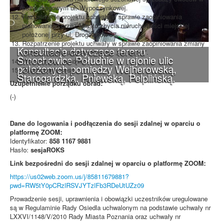
pasie drogowym ul. Wypoczynkowej.
Rozpatrzenie projektu uchwały w sprawie zaopiniowania
planowanego przez Miasto zbycia nieruchomości miejskiej
położonej przy ul. Drogowców 37.
Rozpatrzenie projektu uchwały w sprawie zaopiniowania zmiany
Konsultacje dotyczące terenu
nazwy zespołu przystankowego „Człopska”.
Smochowice Południe w rejonie ulic
Wolne głosy i wnioski.
położonych pomiędzy Wejherowską,
Zakończenie sesji.
Starogardzką, Pniewską, Pelplińską.
Uzupełnienie porządku obrad:
(-)
Dane do logowania i podłączenia do sesji zdalnej w oparciu o
platformę ZOOM:
Identyfikator:
858 1167 9881
Hasło:
sesjaROKS
Link bezpośredni do sesji zdalnej w oparciu o platformę ZOOM:
https://us02web.zoom.us/j/85811679881?
pwd=RW5tY0pCRzlRSVJYTzlFb3RDeUtUZz09
Prowadzenie sesji, uprawnienia i obowiązki uczestników uregulowane
są w Regulaminie Rady Osiedla uchwalonym na podstawie uchwały nr
LXXVI/1148/V/2010 Rady Miasta Poznania oraz uchwały nr