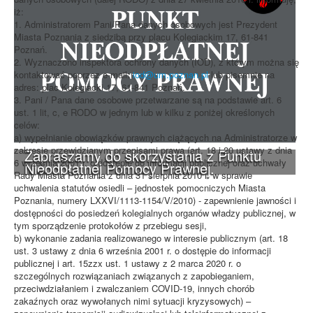
iż:
1. Administratorem Pani/Pana danych osobowych jest Prezydent
Miasta Poznania z siedzibą przy placu Kolegiackim 17, 61-841
Poznań.
2. Wyznaczono inspektora ochrony danych (IOD), z którym można się
kontaktować poprzez e-mail:
iod@um.poznan.pl
lub pisemnie na
adres: plac Kolegiacki 17, 61-841 Poznań.
3. Pani / Pana dane osobowe przetwarzane są na podstawie art. 6
ust. 1 lit, c, e RODO w jednym lub w kilku z poniżej określonych
celów:
a) wypełnianie obowiązków prawnych ciążących na Administratorze w
zakresie przewidzianym przepisami prawa (art. 18 i 20 ustawy z dnia
Zapraszamy do skorzystania z Punktu
6 września 2001 r. o dostępie do informacji publicznej oraz uchwały
Nieodpłatnej Pomocy Prawnej.
Rady Miasta Poznania z dnia 31 sierpnia 2010 r. w sprawie
uchwalenia statutów osiedli – jednostek pomocniczych Miasta
Poznania, numery LXXVI/1113-1154/V/2010) - zapewnienie jawności i
dostępności do posiedzeń kolegialnych organów władzy publicznej, w
tym sporządzenie protokołów z przebiegu sesji,
b) wykonanie zadania realizowanego w interesie publicznym (art. 18
ust. 3 ustawy z dnia 6 września 2001 r. o dostępie do informacji
publicznej i art. 15zzx ust. 1 ustawy z 2 marca 2020 r. o
szczególnych rozwiązaniach związanych z zapobieganiem,
przeciwdziałaniem i zwalczaniem COVID-19, innych chorób
zakaźnych oraz wywołanych nimi sytuacji kryzysowych) –