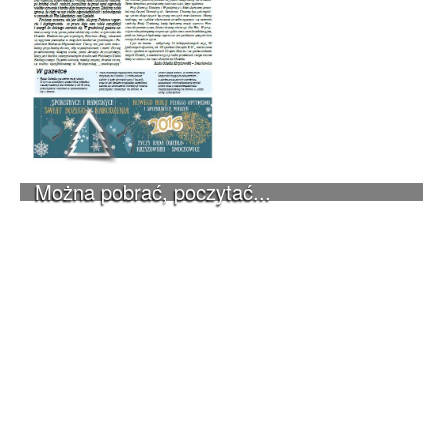
Można pobrać, poczytać...