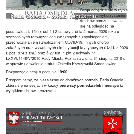
Smochowice.
Sesja odbędzie się w trybie
Rada Osiedla - skład, regulamin
zdalnym z wykorzystaniem
środków porozumiewania
się na odległość na
podstawie art. 15zzx ust.1 i 2 ustawy z dnia 2 marca 2020 roku o
szczególnych rozwiązaniach związanych z zapobieganiem,
przeciwdziałaniem i zwalczaniem COVID-19, innych chorób
zakaźnych oraz wywołanych nimi sytuacji kryzysowych (Dz.U. z 2020
r. poz. 374 z zm.) oraz § 27 ust. 1 pkt 2 uchwały nr
LXXVI/1148/V/2010 Rady Miasta Poznania z dnia 31 sierpnia 2010 r.
w sprawie uchwalenia statutu Osiedla Krzyżowniki-Smochowice.
Rozpoczęcie sesji o godzinie
19:00
.
Przypominamy, że niezależnie od doraźnych potrzeb, Rada Osiedla
zbiera się na sesjach w każdy
pierwszy poniedziałek miesiąca
(z
wyjątkiem dni świątecznych).
Informacje o przetwarzaniu danych osobowych dla uczestników
sesji rad osiedli.
Zgodnie z art. 13 ust. 1 i ust. 2 ogólnego rozporządzenia o ochronie
danych osobowych (dalej RODO) z dnia 27 kwietnia 2016 r. informuję,