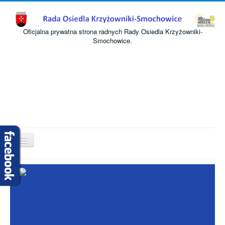
Oficjalna prywatna strona radnych Rady Osiedla Krzyżowniki-
Smochowice.
Przełącz
nawigację
Start
O nas
Informacje
Komisje