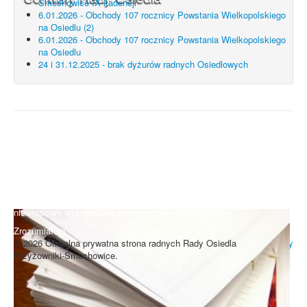
Smochowice IX kadencji
6.01.2026 - Obchody 107 rocznicy Powstania Wielkopolskiego
na Osiedlu (2)
6.01.2026 - Obchody 107 rocznicy Powstania Wielkopolskiego
na Osiedlu
24 i 31.12.2025 - brak dyżurów radnych Osiedlowych
UWAGA! Serwis Rada Osiedla
Krzyżowniki-Smochowice używa
cookies i podobnych technologii.
Brak zmiany ustawień przeglądarki oznacza zgodę na używanie
cookies i innych technologii. Brak akceptacji może spowodować
niewłaściwe wyświetlanie zamieszczonych materiałów.
Zrozumiałem
© 2026 Oficjalna prywatna strona radnych Rady Osiedla
Do góry
Krzyżowniki-Smochowice.