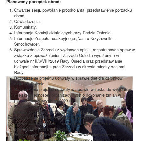
Planowany porządek obrad:
Otwarcie sesji, powołanie protokolanta, przedstawienie porządku
obrad.
Oświadczenia.
Komunikaty.
Informacje Komisji działających przy Radzie Osiedla.
Informacje Zespołu redakcyjnego „Nasze Krzyżowniki –
Smochowice”.
Sprawozdanie Zarządu z wydanych opinii i rozpatrzonych spraw w
związku z upoważnieniem Zarządu Osiedla wyrażonym w
uchwale nr II/6/VIII/2019 Rady Osiedla oraz przedstawianie
bieżącej informacji z prac Zarządu w okresie między sesjami
Rady.
Rozpatrzenie projektu uchwały w sprawie diet dla członków
organów Osiedla.
Rozpatrzenie projektu uchwały w sprawie wniosku do wydziałów i
miejskich jednostek organizacyjnych o dokonanie zmian w
planach finansowych na 2023 rok.
Rozpatrzenie projektu uchwały w sprawie zaopiniowania projektu
zmiany organizacji ruchu na ul. Owczarskiej.
Rozpatrzenie projektu uchwały w sprawie zaopiniowania projektu
zmiany stałej organizacji ruchu na ul. Biskupińskiej w zakresie
dotyczącym obszaru Osiedla.
Rozpatrzenie projektu uchwały w sprawie zaopiniowania
lokalizacji stoiska handlowego sezonowej sprzedaży owoców w