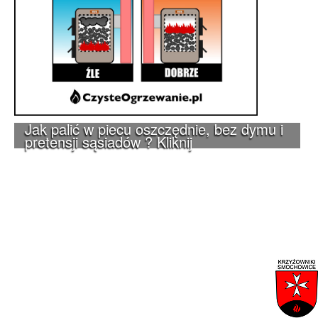
Jak palić w piecu oszczędnie, bez dymu i
pretensji sąsiadów ? Kliknij