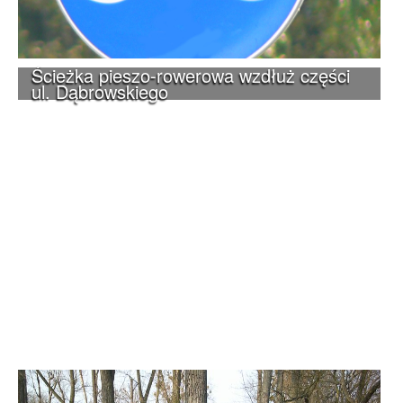
Ścieżka pieszo-rowerowa wzdłuż części
ul. Dąbrowskiego