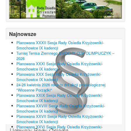
Najnowsze
Planowana XXXII Sesja Rady Osiedla Krzyżowniki-
Smochowice IX kadencji
Turniej Tenisa Ziemnego SMOCHY CUP OLIMPIJCZYK –
2026
Planowana XXXI Sesja Rady Osiedla Krzyżowniki-
Smochowice IX kadencji
Planowana XXX Sesja Rady Osiedla Krzyżowniki-
Smochowice IX kadencji
24-26 kwietnia 2026 roku to dni akcji proekologicznej
"Wiosenne Porządki"
Planowana XXIX Sesja Rady Osiedla Krzyżowniki-
Smochowice IX kadencji
Planowana XXVIII Sesja Rady Osiedla Krzyżowniki-
Smochowice IX kadencji
Planowana XXVII Sesja Rady Osiedla Krzyżowniki-
Smochowice IX kadencji
Planowana XXVI Sesja Rady Osiedla Krzyżowniki-
Uchwały Rady Osiedla