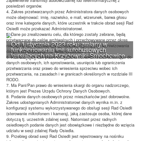
zapewnienie transmisji audiowizualnej lub teleinformatycznej z
posiedzeń organów.
4. Zakres przetwarzanych przez Administratora danych osobowych
może obejmować: imię, nazwisko, e mail, wizerunek, barwa głosu
oraz inne kategorie danych, które uczestnik w trakcie obrad sesji Rad
Osiedli może przekazać Administratorowi.
5. Dane po zrealizowaniu celu, dla którego zostały zebrane, będą
przetwarzane do celów archiwalnych i przechowywane przez okres
Od 1 stycznia 2023 roku zmiany w
niezbędny do zrealizowania przepisów dotyczących archiwizowania
funkcjonowaniu linii autobusowych
danych obowiązujących u Administratora.
kursujących na Krzyżowniki-Smochowice
6. Posiada Pani/Pan prawo do żądania od Administratora dostępu do
danych osobowych, ich sprostowania, usunięcia lub ograniczenia
przetwarzania oraz prawo do wniesienia sprzeciwu wobec ich
przetwarzania, na zasadach i w granicach określonych w rozdziale III
RODO.
7. Ma Pani/Pan prawo do wniesienia skargi do organu nadzorczego,
którym jest Prezes Urzędu Ochrony Danych Osobowych.
8. Podanie danych osobowych przez mieszkańców jest dobrowolne.
Zakres udostępnianych Administratorowi danych wynika m.in. z
konfiguracji systemu wykorzystywanego do obsługi sesji Rad Osiedli
(sterowanie mikrofonem i kamerą), jaką zastosuje osoba, której dane
dotyczą tj. uczestnik zdalnej sesji. Natomiast przez radnych
osiedlowych podanie danych jest obowiązkowe i niezbędne do wzięcia
udziału w sesji zdalnej Rady Osiedla.
9. Przebieg obrad sesji Rad Osiedli jest rejestrowany na nośniku