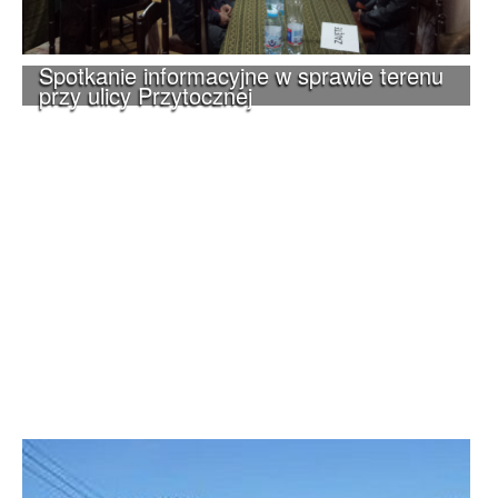
Spotkanie informacyjne w sprawie terenu
przy ulicy Przytocznej