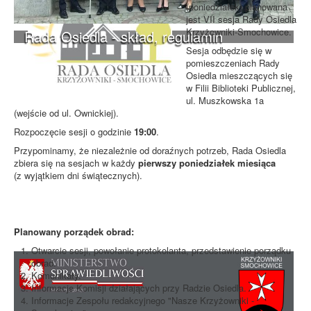
(poniedziałek) planowana
jest VII sesja Rady Osiedla
Krzyżowniki-Smochowice.
Rada Osiedla - skład, regulamin
Sesja odbędzie się w
pomieszczeniach Rady
Osiedla mieszczących się
w Filii Biblioteki Publicznej,
ul. Muszkowska 1a
(wejście od ul. Ownickiej).
Rozpoczęcie sesji o godzinie
19:00
.
Przypominamy, że niezależnie od doraźnych potrzeb, Rada Osiedla
zbiera się na sesjach w każdy
pierwszy poniedziałek miesiąca
(z wyjątkiem dni świątecznych).
Planowany porządek obrad:
Otwarcie sesji, powołanie protokolanta, przedstawienie porządku
obrad.
Komunikaty.
Informacje Komisji działających przy Radzie Osiedla.
Informacje Zespołu redakcyjnego "Nasze Krzyżowniki -