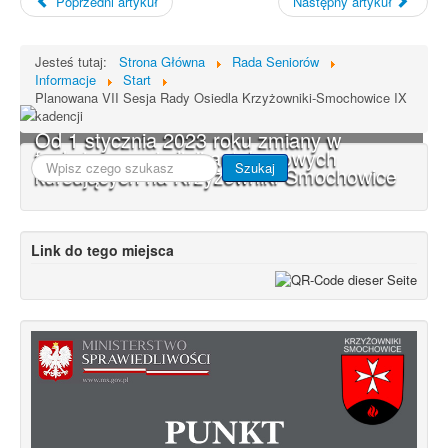
Poprzedni artykuł
Następny artykuł
Jesteś tutaj:
Strona Główna
Rada Seniorów
Informacje
Start
Planowana VII Sesja Rady Osiedla Krzyżowniki-Smochowice IX
kadencji
Od 1 stycznia 2023 roku zmiany w
funkcjonowaniu linii autobusowych
Szukaj...
Szukaj
kursujących na Krzyżowniki-Smochowice
Link do tego miejsca