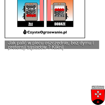
Jak palić w piecu oszczędnie, bez dymu i
pretensji sąsiadów ? Kliknij