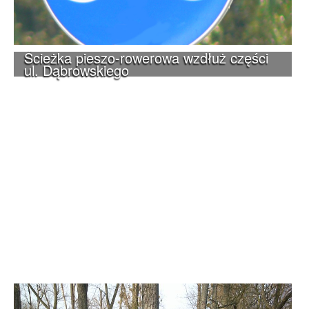
Ścieżka pieszo-rowerowa wzdłuż części
ul. Dąbrowskiego