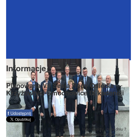
Dokumenty
Galeria
Na Osiedlu
Formularze
Do pobrania
Kontakt
Informacje
Rada Seniorów
Planowana VII Sesja Rady Osiedla
Krzyżowniki-Smochowice IX kadencji
f
Udostępnij
Informujemy, że w dniu 7
października 2024 roku