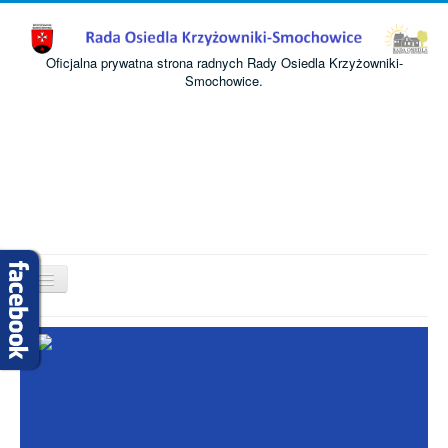
Oficjalna prywatna strona radnych Rady Osiedla Krzyżowniki-
Smochowice.
Przełącz
nawigację
Start
O nas
Informacje
Komisje