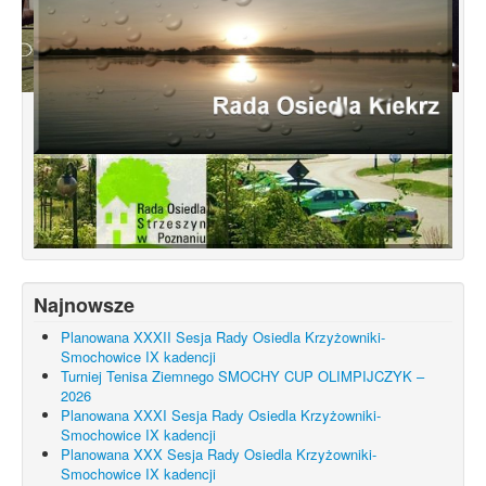
Konsultacje dotyczące terenu
Smochowice Południe w rejonie ulic
położonych pomiędzy Wejherowską,
Starogardzką, Pniewską, Pelplińską.
Najnowsze
Planowana XXXII Sesja Rady Osiedla Krzyżowniki-
Smochowice IX kadencji
Turniej Tenisa Ziemnego SMOCHY CUP OLIMPIJCZYK –
2026
Planowana XXXI Sesja Rady Osiedla Krzyżowniki-
Smochowice IX kadencji
Planowana XXX Sesja Rady Osiedla Krzyżowniki-
Smochowice IX kadencji