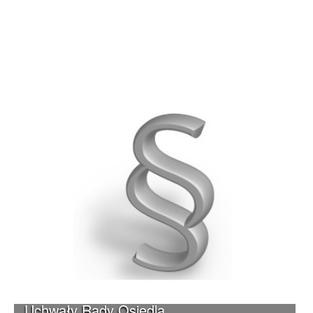
Uchwały Rady Osiedla