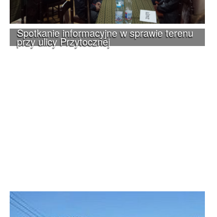
Spotkanie informacyjne w sprawie terenu
przy ulicy Przytocznej