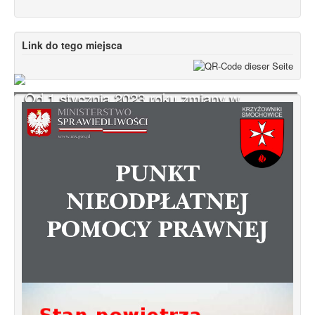
Link do tego miejsca
Od 1 stycznia 2023 roku zmiany w
funkcjonowaniu linii autobusowych
kursujących na Krzyżowniki-Smochowice