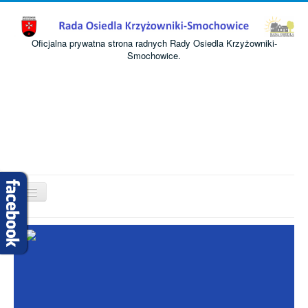
Oficjalna prywatna strona radnych Rady Osiedla Krzyżowniki-
Smochowice.
Przełącz
nawigację
Start
O nas
Informacje
Komisje