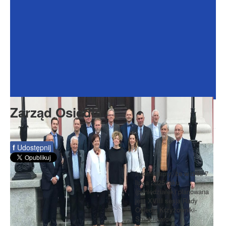
Dokumenty
Galeria
Na Osiedlu
Formularze
Do pobrania
Kontakt
Zarząd Osiedla
Rada Seniorów
f
Udostępnij
Informujemy, że w dniu 7
lipca 2025 roku
(poniedziałek) planowana
jest XVIII sesja Rady
Osiedla Krzyżowniki-
Smochowice.