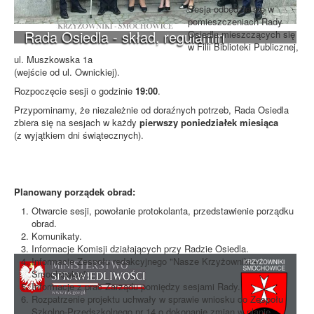
Sesja odbędzie się w
pomieszczeniach Rady
Rada Osiedla - skład, regulamin
Osiedla mieszczących się
w Filii Biblioteki Publicznej,
ul. Muszkowska 1a
(wejście od ul. Ownickiej).
Rozpoczęcie sesji o godzinie
19:00
.
Przypominamy, że niezależnie od doraźnych potrzeb, Rada Osiedla
zbiera się na sesjach w każdy
pierwszy poniedziałek miesiąca
(z wyjątkiem dni świątecznych).
Planowany porządek obrad:
Otwarcie sesji, powołanie protokolanta, przedstawienie porządku
obrad.
Komunikaty.
Informacje Komisji działających przy Radzie Osiedla.
Informacje Zespołu redakcyjnego "Nasze Krzyżowniki -
Smochowice".
Informacje z prac Zarządu pomiędzy sesjami Rady.
Rozpatrzenie projektu uchwały w sprawie wniosku do Zespołu
Szkolno-Przedszkolnego nr 14 o dokonanie zmian w planie