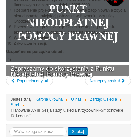
finansowym na okres pięcioletni 2025-2029.
Rozpatrzenie projektu uchwały w sprawie zaopiniowania zbycia
nieruchomości miejskiej położonej w Poznaniu przy ulicy
Chodzieskiej.
Przedstawienie przez Zarząd Osiedla wstępnego projektu
aktualizacji planu wydatków Osiedla na lata 2026-2029.
Wolne głosy i wnioski.
Zakończenie sesji.
Uzupełnienie porządku obrad:
(-)
Zapraszamy do skorzystania z Punktu
Nieodpłatnej Pomocy Prawnej.
Poprzedni artykuł
Następny artykuł
Jesteś tutaj:
Strona Główna
O nas
Zarząd Osiedla
Start
Planowana XVIII Sesja Rady Osiedla Krzyżowniki-Smochowice
IX kadencji
Szukaj...
Szukaj