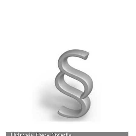
Uchwały Rady Osiedla