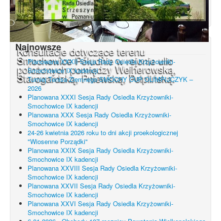
Najnowsze
Konsultacje dotyczące terenu
Smochowice Południe w rejonie ulic
Planowana XXXII Sesja Rady Osiedla Krzyżowniki-
położonych pomiędzy Wejherowską,
Smochowice IX kadencji
Starogardzką, Pniewską, Pelplińską.
Turniej Tenisa Ziemnego SMOCHY CUP OLIMPIJCZYK –
2026
Planowana XXXI Sesja Rady Osiedla Krzyżowniki-
Smochowice IX kadencji
Planowana XXX Sesja Rady Osiedla Krzyżowniki-
Smochowice IX kadencji
24-26 kwietnia 2026 roku to dni akcji proekologicznej
"Wiosenne Porządki"
Planowana XXIX Sesja Rady Osiedla Krzyżowniki-
Smochowice IX kadencji
Planowana XXVIII Sesja Rady Osiedla Krzyżowniki-
Smochowice IX kadencji
Planowana XXVII Sesja Rady Osiedla Krzyżowniki-
Smochowice IX kadencji
Planowana XXVI Sesja Rady Osiedla Krzyżowniki-
Smochowice IX kadencji