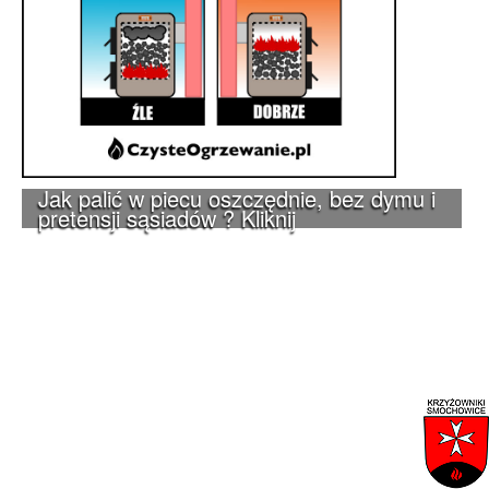
Jak palić w piecu oszczędnie, bez dymu i
pretensji sąsiadów ? Kliknij