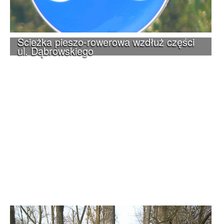
Ścieżka pieszo-rowerowa wzdłuż części
ul. Dąbrowskiego