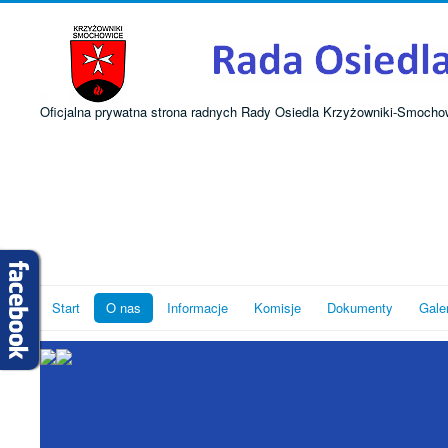
Oficjalna prywatna strona radnych Rady Osiedla Krzyżowniki-Smocho
Start
O nas
Informacje
Komisje
Dokumenty
Gale