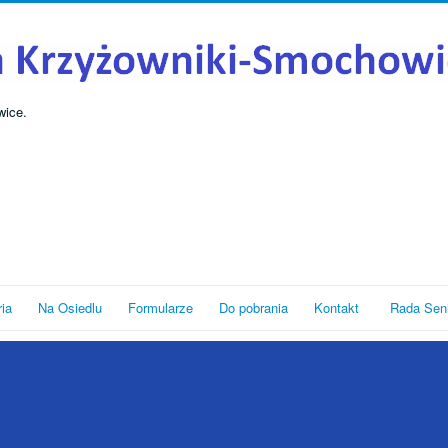
wice.
ria
Na Osiedlu
Formularze
Do pobrania
Kontakt
Rada Sen