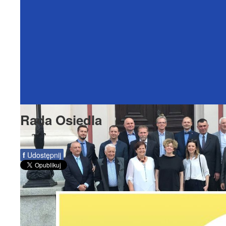
Rada Osiedla
f
Udostępnij