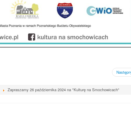
waniu linii autobusowych kursujących na Krzyżown
Następny
Zapraszamy 26 października 2024 na "Kulturę na Smochowicach"
iki-Smochowice używa cookies i podobnych
s i innych technologii. Brak akceptacji może spowodować niewłaściwe wyśw