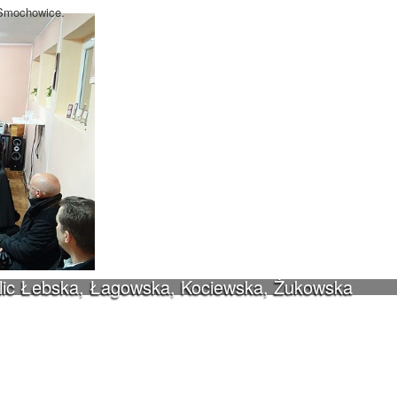
-Smochowice.
ulic Łebska, Łagowska, Kociewska, Żukowska