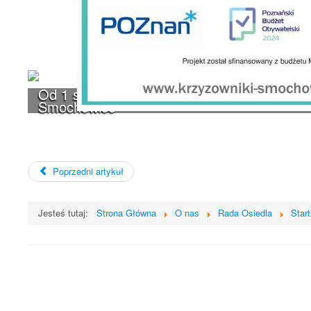
Od 1 stycznia 2023 roku zmiany w funkcjono
Smochowice
Poprzedni artykuł
Jesteś tutaj:
Strona Główna
O nas
Rada Osiedla
Start
UWAGA! Serwis Rada Osiedla Krzyżown
Brak zmiany ustawień przeglądarki oznacza zgodę na używanie cookie
Zrozumiałem