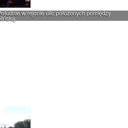
ołudnie w rejonie ulic położonych pomiędzy
lińską.