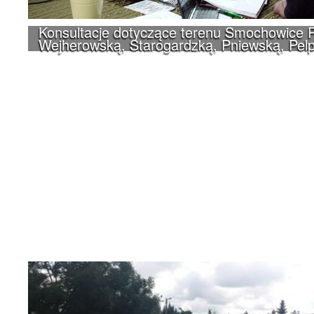
Konsultacje dotyczące terenu Smochowice P
Wejherowską, Starogardzką, Pniewską, Pelp