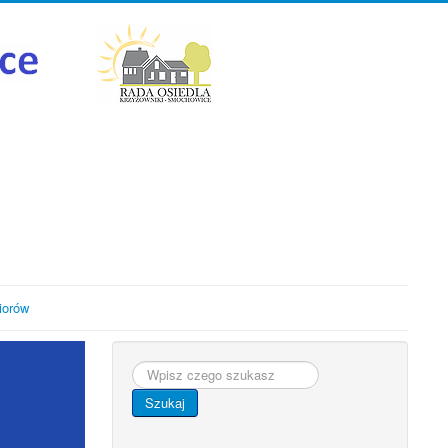
iorów
Szukaj...
Szukaj