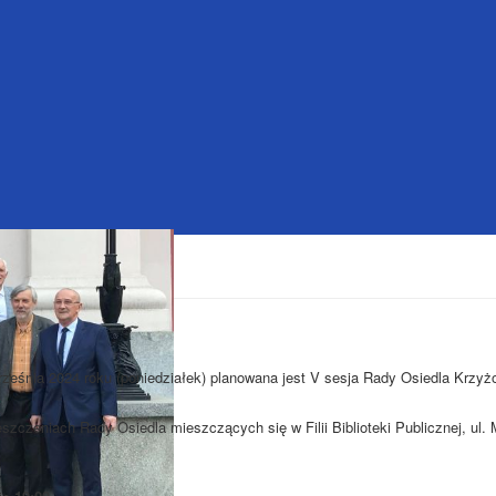
rześnia 2024 roku (poniedziałek) planowana jest V sesja Rady Osiedla Krzyżo
szczeniach Rady Osiedla mieszczących się w Filii Biblioteki Publicznej, ul