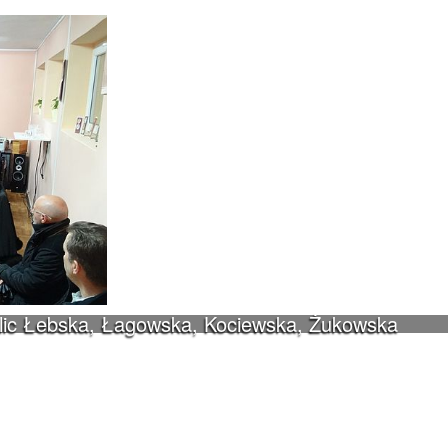
ulic Łebska, Łagowska, Kociewska, Żukowska