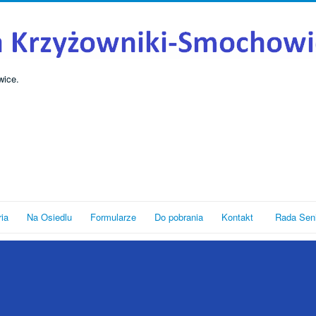
wice.
ria
Na Osiedlu
Formularze
Do pobrania
Kontakt
Rada Sen