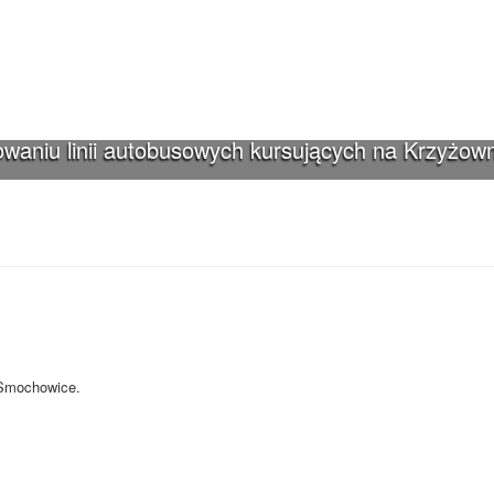
waniu linii autobusowych kursujących na Krzyżown
iki-Smochowice używa cookies i podobnych
s i innych technologii. Brak akceptacji może spowodować niewłaściwe wyśw
-Smochowice.