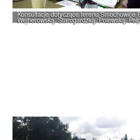
Konsultacje dotyczące terenu Smochowice P
Wejherowską, Starogardzką, Pniewską, Pelp