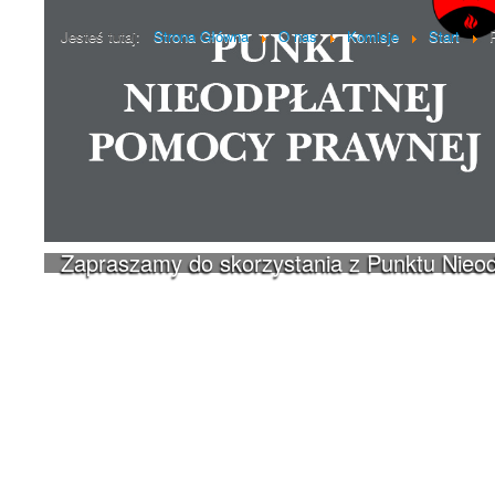
Jesteś tutaj:
Strona Główna
O nas
Komisje
Start
Zapraszamy do skorzystania z Punktu Nieo