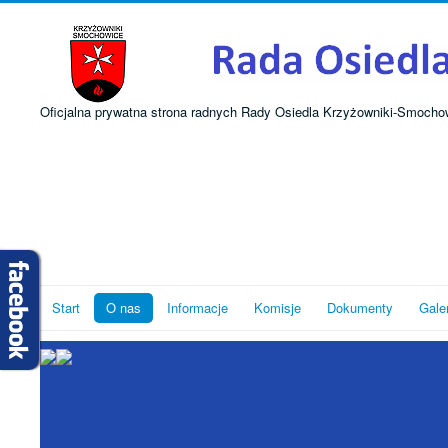
Oficjalna prywatna strona radnych Rady Osiedla Krzyżowniki-Smocho
Start
O nas
Informacje
Komisje
Dokumenty
Gale