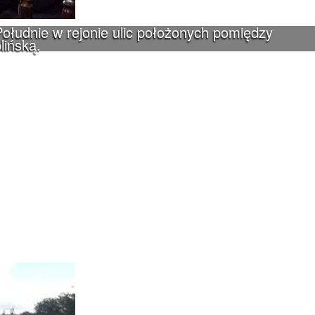
ołudnie w rejonie ulic położonych pomiędzy
lińską.