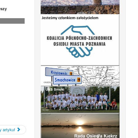
szy
 artykuł