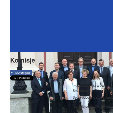
Komisje
f
Udostępnij
Informujemy, że w dniu 2 w
Smochowice.
Sesja odbędzie się w pomie
1a
(wejście od ul. Ownickiej).