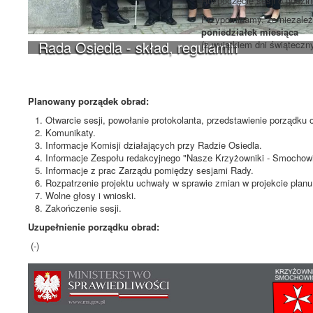
Rozpoczęcie sesji o godzi
Przypominamy, że niezależn
poniedziałek miesiąca
Rada Osiedla - skład, regulamin
(z wyjątkiem dni świąteczn
Planowany porządek obrad:
Otwarcie sesji, powołanie protokolanta, przedstawienie porządku 
Komunikaty.
Informacje Komisji działających przy Radzie Osiedla.
Informacje Zespołu redakcyjnego "Nasze Krzyżowniki - Smochowi
Informacje z prac Zarządu pomiędzy sesjami Rady.
Rozpatrzenie projektu uchwały w sprawie zmian w projekcie planu
Wolne głosy i wnioski.
Zakończenie sesji.
Uzupełnienie porządku obrad:
(-)
Poprzedni artykuł