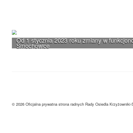
Od 1 stycznia 2023 roku zmiany w funkcjono
Smochowice
UWAGA! Serwis Rada Osiedla Krzyżown
Brak zmiany ustawień przeglądarki oznacza zgodę na używanie cookie
Zrozumiałem
© 2026 Oficjalna prywatna strona radnych Rady Osiedla Krzyżowniki