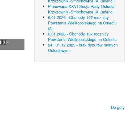
Krzyżowniki-Smochowice IX kadencji
Planowana XXVI Sesja Rady Osiedla
Krzyżowniki-Smochowice IX kadencji
6.01.2026 - Obchody 107 rocznicy
Powstania Wielkopolskiego na Osiedlu
(2)
6.01.2026 - Obchody 107 rocznicy
Powstania Wielkopolskiego na Osiedlu
iki-
24 i 31.12.2025 - brak dyżurów radnych
Osiedlowych
 technologii.
ietlanie zamieszczonych materiałów.
Do góry