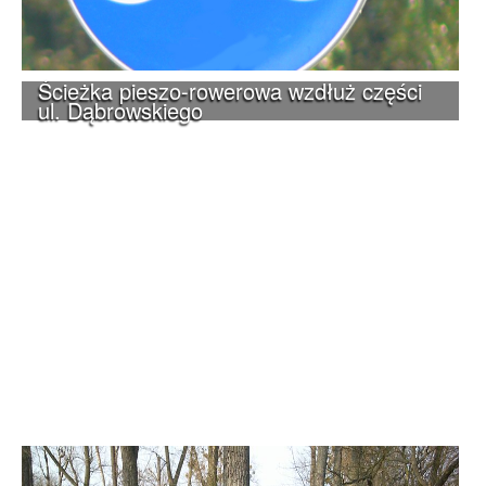
Ścieżka pieszo-rowerowa wzdłuż części
ul. Dąbrowskiego