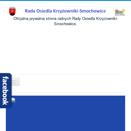
Oficjalna prywatna strona radnych Rady Osiedla Krzyżowniki-
Smochowice.
Przełącz
nawigację
Start
O nas
Informacje
Komisje