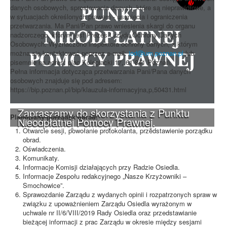
danych osobowych, sprostowania danych, które są nieprawidłowe, a
w sytuacjach określonych prawem - usunięcia i ograniczenia
przetwarzania. Ma Pani/Pan prawo wniesienia skargi do organu
nadzorczego, którym jest Prezes Urzędu Ochrony Danych
Osobowych. Wyznaczono inspektora ochrony danych, z którym
można się kontaktować poprzez e-mail:
iod@um.poznan.pl
lub
pisemnie na adres: plac Kolegiacki 17, 61-841 Poznań.
Pełna informacja dotycząca przetwarzania Pani/Pana danych
osobowych znajduje się pod adresem:
https://bip.poznan.pl/bip/klauzula-informacyjna,p,50431.html
Zapraszamy do skorzystania z Punktu
Planowany porządek obrad:
Nieodpłatnej Pomocy Prawnej.
Otwarcie sesji, powołanie protokolanta, przedstawienie porządku
obrad.
Oświadczenia.
Komunikaty.
Informacje Komisji działających przy Radzie Osiedla.
Informacje Zespołu redakcyjnego „Nasze Krzyżowniki –
Smochowice”.
Sprawozdanie Zarządu z wydanych opinii i rozpatrzonych spraw w
związku z upoważnieniem Zarządu Osiedla wyrażonym w
uchwale nr II/6/VIII/2019 Rady Osiedla oraz przedstawianie
bieżącej informacji z prac Zarządu w okresie między sesjami