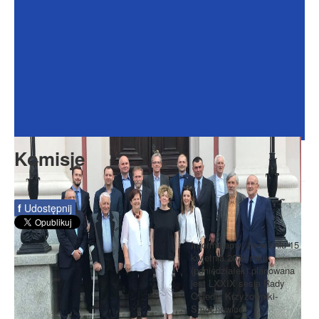
Dokumenty
Galeria
Na Osiedlu
Formularze
Do pobrania
Kontakt
Komisje
Rada Seniorów
f
Udostępnij
Informujemy, że w dniu 15
kwietnia 2024 roku
(poniedziałek) planowana
jest LXXIX sesja Rady
Osiedla Krzyżowniki-
Smochowice.