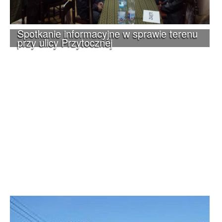
Spotkanie informacyjne w sprawie terenu
przy ulicy Przytocznej