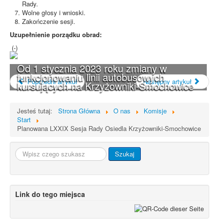
Rady.
Wolne głosy i wnioski.
Zakończenie sesji.
Uzupełnienie porządku obrad:
(-)
Od 1 stycznia 2023 roku zmiany w
funkcjonowaniu linii autobusowych
Poprzedni artykuł
Następny artykuł
kursujących na Krzyżowniki-Smochowice
Jesteś tutaj:
Strona Główna
O nas
Komisje
Start
Planowana LXXIX Sesja Rady Osiedla Krzyżowniki-Smochowice
Szukaj...
Szukaj
Link do tego miejsca