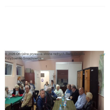
UWAGA! Serwis Rada Osiedla
Krzyżowniki-Smochowice używa
cookies i podobnych technologii.
Brak zmiany ustawień przeglądarki oznacza zgodę na używanie
cookies i innych technologii. Brak akceptacji może spowodować
niewłaściwe wyświetlanie zamieszczonych materiałów.
Zrozumiałem
© 2026 Oficjalna prywatna strona radnych Rady Osiedla
Do góry
Krzyżowniki-Smochowice.