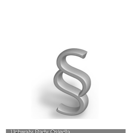
Uchwały Rady Osiedla