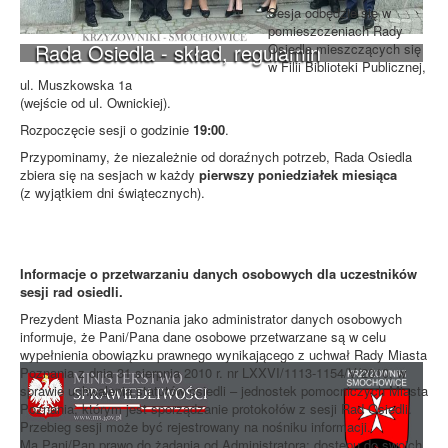
Sesja odbędzie się w
pomieszczeniach Rady
Rada Osiedla - skład, regulamin
Osiedla mieszczących się
w Filii Biblioteki Publicznej,
ul. Muszkowska 1a
(wejście od ul. Ownickiej).
Rozpoczęcie sesji o godzinie
19:00
.
Przypominamy, że niezależnie od doraźnych potrzeb, Rada Osiedla
zbiera się na sesjach w każdy
pierwszy poniedziałek miesiąca
(z wyjątkiem dni świątecznych).
Informacje o przetwarzaniu danych osobowych dla uczestników
sesji rad osiedli.
Prezydent Miasta Poznania jako administrator danych osobowych
informuje, że Pani/Pana dane osobowe przetwarzane są w celu
wypełnienia obowiązku prawnego wynikającego z uchwał Rady Miasta
Poznania z dnia 31 sierpnia 2010 r. nr LXXVI/1113-1154/V/2010, w
sprawie uchwalenia statutów osiedli – jednostek pomocniczych Miasta
Poznania, którym jest sporządzanie protokołów z sesji Rad Osiedli.
Przebieg sesji może być rejestrowany na nośniku informacji.
Ma Pani/Pan prawo do żądania od Administratora: dostępu do swoich