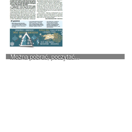
Można pobrać, poczytać...