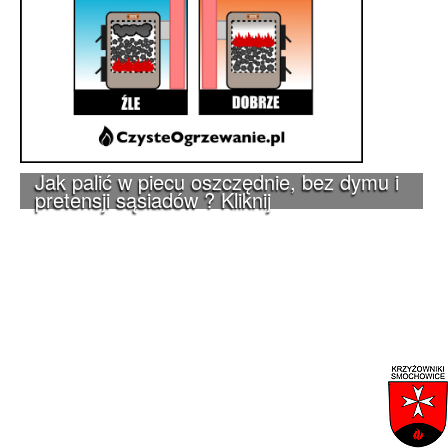
Jak palić w piecu oszczędnie, bez dymu i
pretensji sąsiadów ? Kliknij