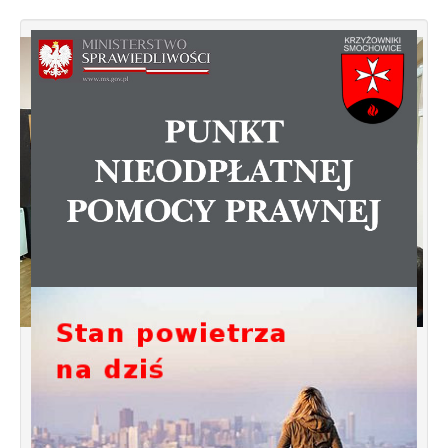
Spotkanie informacyjne w sprawie
budowy ulic Łebska, Łagowska,
Kociewska, Żukowska