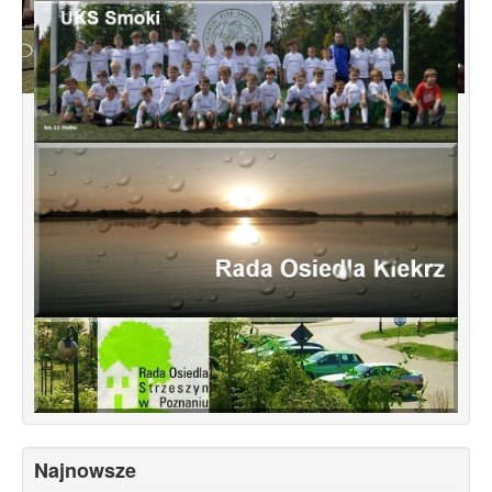
Konsultacje dotyczące terenu
Smochowice Południe w rejonie ulic
położonych pomiędzy Wejherowską,
Starogardzką, Pniewską, Pelplińską.
Najnowsze