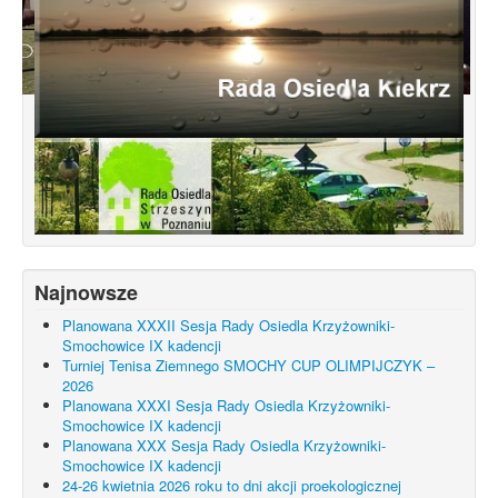
Konsultacje dotyczące terenu
Smochowice Południe w rejonie ulic
położonych pomiędzy Wejherowską,
Starogardzką, Pniewską, Pelplińską.
Najnowsze
Planowana XXXII Sesja Rady Osiedla Krzyżowniki-
Smochowice IX kadencji
Turniej Tenisa Ziemnego SMOCHY CUP OLIMPIJCZYK –
2026
Planowana XXXI Sesja Rady Osiedla Krzyżowniki-
Smochowice IX kadencji
Planowana XXX Sesja Rady Osiedla Krzyżowniki-
Smochowice IX kadencji
24-26 kwietnia 2026 roku to dni akcji proekologicznej