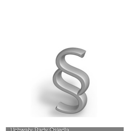
Uchwały Rady Osiedla