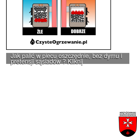
Jak palić w piecu oszczędnie, bez dymu i
pretensji sąsiadów ? Kliknij