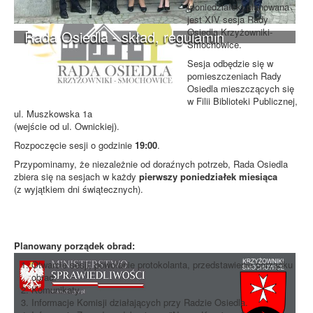
(poniedziałek) planowana
jest XIV sesja Rady
Osiedla Krzyżowniki-
Rada Osiedla - skład, regulamin
Smochowice.
Sesja odbędzie się w
pomieszczeniach Rady
Osiedla mieszczących się
w Filii Biblioteki Publicznej,
ul. Muszkowska 1a
(wejście od ul. Ownickiej).
Rozpoczęcie sesji o godzinie
19:00
.
Przypominamy, że niezależnie od doraźnych potrzeb, Rada Osiedla
zbiera się na sesjach w każdy
pierwszy poniedziałek miesiąca
(z wyjątkiem dni świątecznych).
Planowany porządek obrad:
Otwarcie sesji, powołanie protokolanta, przedstawienie porządku
obrad.
Komunikaty.
Informacje Komisji działających przy Radzie Osiedla.