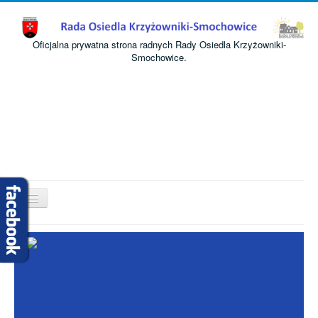
Oficjalna prywatna strona radnych Rady Osiedla Krzyżowniki-
Smochowice.
Przełącz
nawigację
Start
O nas
Informacje
Komisje