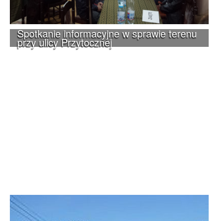
Spotkanie informacyjne w sprawie terenu
przy ulicy Przytocznej