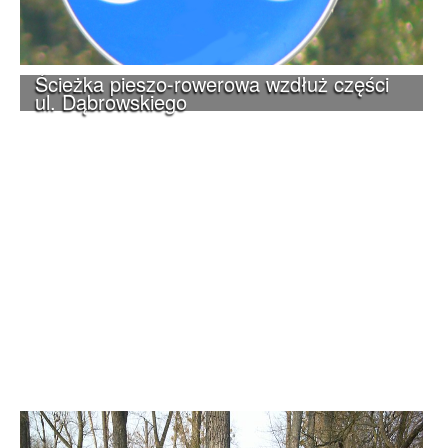
Ścieżka pieszo-rowerowa wzdłuż części
ul. Dąbrowskiego