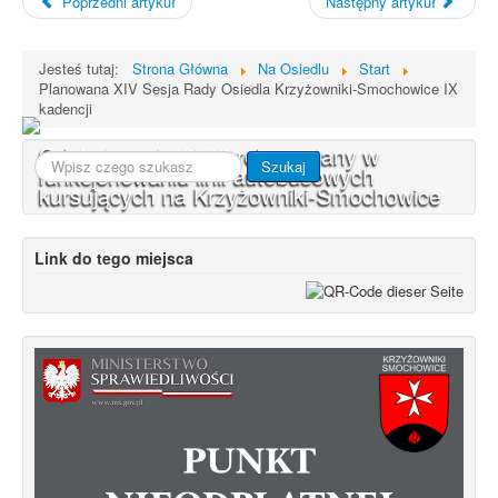
Poprzedni artykuł
Następny artykuł
Jesteś tutaj:
Strona Główna
Na Osiedlu
Start
Planowana XIV Sesja Rady Osiedla Krzyżowniki-Smochowice IX
kadencji
Od 1 stycznia 2023 roku zmiany w
Szukaj...
Szukaj
funkcjonowaniu linii autobusowych
kursujących na Krzyżowniki-Smochowice
Link do tego miejsca