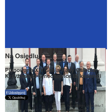
Dokumenty
Galeria
Na Osiedlu
Formularze
Do pobrania
Kontakt
Na Osiedlu
Rada Seniorów
Planowana XIV Sesja Rady Osiedla
Krzyżowniki-Smochowice IX kadencji
f
Udostępnij
Informujemy, że w dniu 7
kwietnia 2025 roku