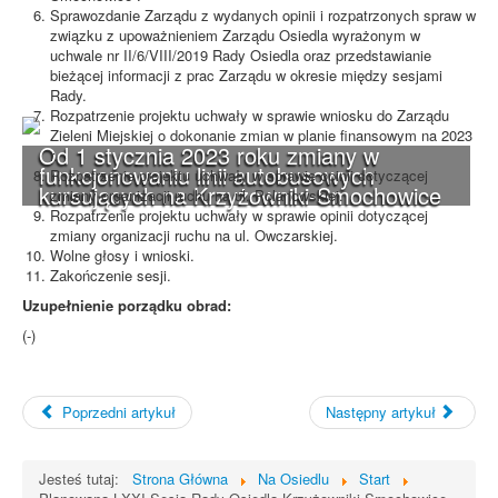
Sprawozdanie Zarządu z wydanych opinii i rozpatrzonych spraw w
związku z upoważnieniem Zarządu Osiedla wyrażonym w
uchwale nr II/6/VIII/2019 Rady Osiedla oraz przedstawianie
bieżącej informacji z prac Zarządu w okresie między sesjami
Rady.
Rozpatrzenie projektu uchwały w sprawie wniosku do Zarządu
Zieleni Miejskiej o dokonanie zmian w planie finansowym na 2023
Od 1 stycznia 2023 roku zmiany w
r.
funkcjonowaniu linii autobusowych
Rozpatrzenie projektu uchwały w sprawie opinii dotyczącej
kursujących na Krzyżowniki-Smochowice
zmiany organizacji ruchu na ul. Polanowskiej.
Rozpatrzenie projektu uchwały w sprawie opinii dotyczącej
zmiany organizacji ruchu na ul. Owczarskiej.
Wolne głosy i wnioski.
Zakończenie sesji.
Uzupełnienie porządku obrad:
(-)
Poprzedni artykuł
Następny artykuł
Jesteś tutaj:
Strona Główna
Na Osiedlu
Start