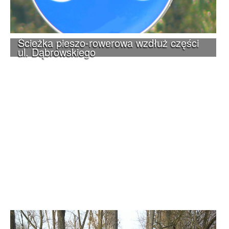
Ścieżka pieszo-rowerowa wzdłuż części
ul. Dąbrowskiego