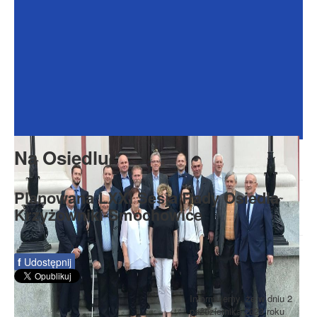
Dokumenty
Galeria
Na Osiedlu
Formularze
Do pobrania
Kontakt
Na Osiedlu
Rada Seniorów
Planowana LXXI Sesja Rady Osiedla
Krzyżowniki-Smochowice
f
Udostępnij
Informujemy, że w dniu 2
października 2023 roku