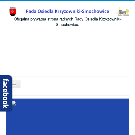
Oficjalna prywatna strona radnych Rady Osiedla Krzyżowniki-
Smochowice.
Przełącz
nawigację
Start
O nas
Informacje
Komisje