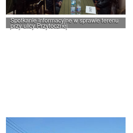
Spotkanie informacyjne w sprawie terenu
przy ulicy Przytocznej