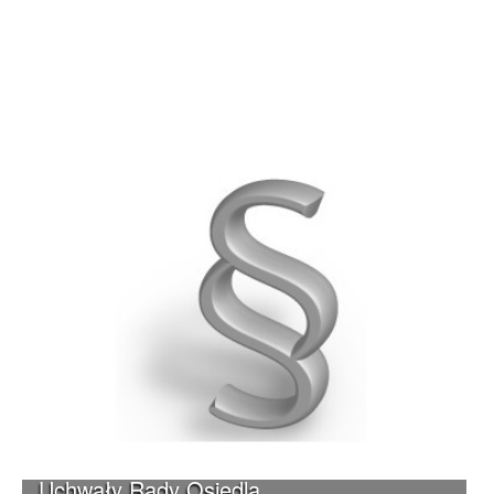
Uchwały Rady Osiedla