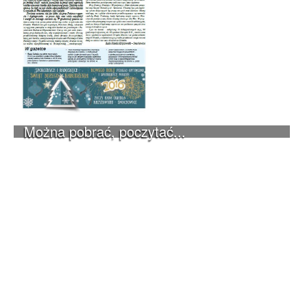
Można pobrać, poczytać...