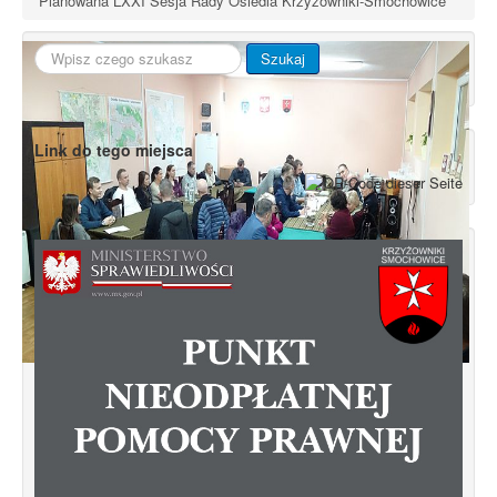
Planowana LXXI Sesja Rady Osiedla Krzyżowniki-Smochowice
Szukaj...
Szukaj
Link do tego miejsca
Spotkanie informacyjne w sprawie
budowy ulic Łebska, Łagowska,
Kociewska, Żukowska