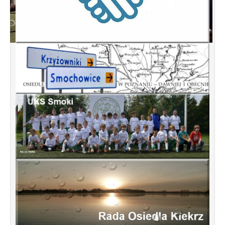
Konsultacje dotyczące terenu
Smochowice Południe w rejonie ulic
położonych pomiędzy Wejherowską,
Starogardzką, Pniewską, Pelplińską.