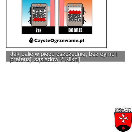
Jak palić w piecu oszczędnie, bez dymu i
pretensji sąsiadów ? Kliknij