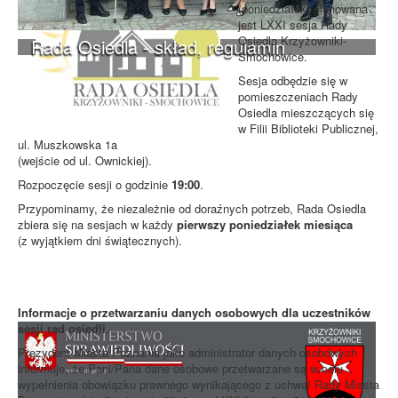
(poniedziałek) planowana
jest LXXI sesja Rady
Osiedla Krzyżowniki-
Rada Osiedla - skład, regulamin
Smochowice.
Sesja odbędzie się w
pomieszczeniach Rady
Osiedla mieszczących się
w Filii Biblioteki Publicznej,
ul. Muszkowska 1a
(wejście od ul. Ownickiej).
Rozpoczęcie sesji o godzinie
19:00
.
Przypominamy, że niezależnie od doraźnych potrzeb, Rada Osiedla
zbiera się na sesjach w każdy
pierwszy poniedziałek miesiąca
(z wyjątkiem dni świątecznych).
Informacje o przetwarzaniu danych osobowych dla uczestników
sesji rad osiedli.
Prezydent Miasta Poznania jako administrator danych osobowych
informuje, że Pani/Pana dane osobowe przetwarzane są w celu
wypełnienia obowiązku prawnego wynikającego z uchwał Rady Miasta