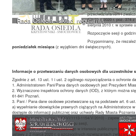
Sesja odbędzie się w trybi
15zzx ust.1 i 2 ustawy z 
przeciwdziałaniem i zwalc
Rada Osiedla - skład, regulamin
(Dz.U. z 2020 r. poz. 374 
sierpnia 2010 r. w sprawie
Rozpoczęcie sesji o godzi
Przypominamy, że niezależn
poniedziałek miesiąca
(z wyjątkiem dni świątecznych).
Informacje o przetwarzaniu danych osobowych dla uczestników ses
Zgodnie z art. 13 ust. 1 i ust. 2 ogólnego rozporządzenia o ochronie 
1. Administratorem Pani/Pana danych osobowych jest Prezydent Miast
2. Wyznaczono inspektora ochrony danych (IOD), z którym można się
61-841 Poznań.
3. Pani / Pana dane osobowe przetwarzane są na podstawie art. 6 ust.
a) wypełnianie obowiązków prawnych ciążących na Administratorze w z
dostępie do informacji publicznej oraz uchwały Rady Miasta Poznania 
Miasta Poznania, numery LXXVI/1113-1154/V/2010) - zapewnienie jawn
sporządzenie protokołów z przebiegu sesji,
b) wykonanie zadania realizowanego w interesie publicznym (art. 18 ust
ustawy z 2 marca 2020 r. o szczególnych rozwiązaniach związanych 