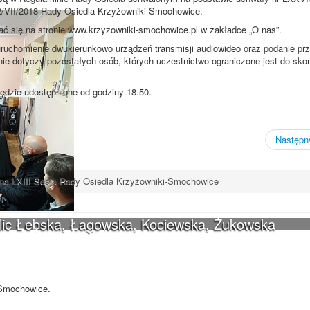
92/VII/2018 Rady Osiedla Krzyżowniki-Smochowice.
ć się na stronie www.krzyzowniki-smochowice.pl w zakładce „O nas”.
uruchomienie dwukierunkowo urządzeń transmisji audiowideo oraz podanie pr
 nie dotyczy pozostałych osób, których uczestnictwo ograniczone jest do sko
ędzie udostępnione od godziny 18.50.
Następny
na LXIII Sesja Rady Osiedla Krzyżowniki-Smochowice
ulic Łebska, Łagowska, Kociewska, Żukowska
iki-Smochowice używa cookies i podobnych
s i innych technologii. Brak akceptacji może spowodować niewłaściwe wyśw
-Smochowice.