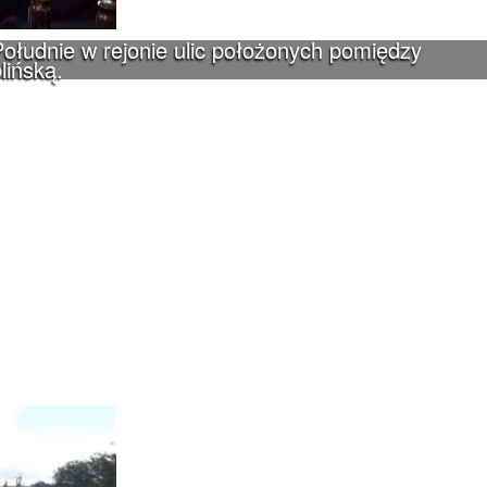
ołudnie w rejonie ulic położonych pomiędzy
lińską.