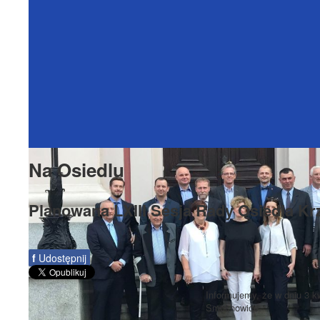
Na Osiedlu
Planowana LXIII Sesja Rady Osiedla K
f
Udostępnij
Informujemy, że w dniu 3 k
Smochowice.