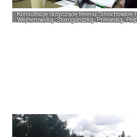
Konsultacje dotyczące terenu Smochowice P
Wejherowską, Starogardzką, Pniewską, Pelp