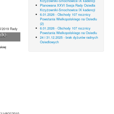
Krzyżowniki-Smochowice IX kadencji
Planowana XXVI Sesja Rady Osiedla
Krzyżowniki-Smochowice IX kadencji
6.01.2026 - Obchody 107 rocznicy
Powstania Wielkopolskiego na Osiedlu
(2)
6.01.2026 - Obchody 107 rocznicy
II/2019 Rady
Powstania Wielkopolskiego na Osiedlu
iki-
24 i 31.12.2025 - brak dyżurów radnych
Osiedlowych
kiej
I/1148/V/2010