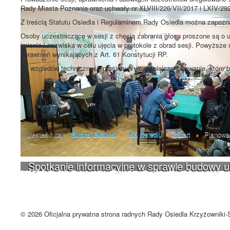
Rady Miasta Poznania oraz uchwały nr XLVIII/226/VII/2017 i LXIV/2
Z treścią Statutu Osiedla i Regulaminem Rady Osiedla można zapozna
Osoby uczestniczące w sesji z chęcią zabrania głosu proszone są o 
imienia i nazwiska w celu ujęcia w protokole z obrad sesji. Powyższe
uprawnień wynikających z Art. 61 Konstytucji RP.
Ze wzgledów technicznych prosimy o wcześniejsze logowanie, które b
Poprzedni artykuł
Jesteś tutaj:
Strona Główna
Na Osiedlu
Start
Planowa
Spotkanie informacyjne w sprawie budowy 
UWAGA! Serwis Rada Osiedla Krzyżown
Brak zmiany ustawień przeglądarki oznacza zgodę na używanie cookie
Zrozumiałem
© 2026 Oficjalna prywatna strona radnych Rady Osiedla Krzyżowniki