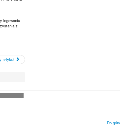
zy logowaniu
rzystania z
 artykuł
 technologii.
ietlanie zamieszczonych materiałów.
Do góry