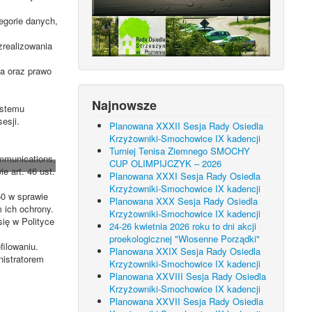
egorie danych,
zrealizowania
ia oraz prawo
Najnowsze
ystemu
esji.
Planowana XXXII Sesja Rady Osiedla
Krzyżowniki-Smochowice IX kadencji
Turniej Tenisa Ziemnego SMOCHY
mmunications,
CUP OLIMPIJCZYK – 2026
 art. 46 ust.
Planowana XXXI Sesja Rady Osiedla
Krzyżowniki-Smochowice IX kadencji
50 w sprawie
Planowana XXX Sesja Rady Osiedla
 ich ochrony.
Krzyżowniki-Smochowice IX kadencji
ię w Polityce
24-26 kwietnia 2026 roku to dni akcji
proekologicznej "Wiosenne Porządki"
ilowaniu.
Planowana XXIX Sesja Rady Osiedla
nistratorem
Krzyżowniki-Smochowice IX kadencji
Planowana XXVIII Sesja Rady Osiedla
Krzyżowniki-Smochowice IX kadencji
Planowana XXVII Sesja Rady Osiedla