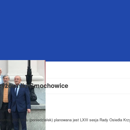
rzyżowniki-Smochowice
wietnia 2023 roku (poniedziałek) planowana jest LXIII sesja Rady Osiedla Krz