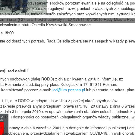
e zdalnym z wykorzystaniem środków porozumiewania się na odległość na pod
dnia 2 marca 2020 roku o szczególnych rozwiązaniach związanych z zapobieg
zaniem COVID-19, innych chorób zakaźnych oraz wywołanych nimi sytuacji 
z zm.) oraz § 27 ust. 1 pkt 2 uchwały nr LXXVI/1148/V/2010 Rady Miasta Pozn
 uchwalenia statutu Osiedla Krzyżowniki-Smochowice.
nie
19:00
.
ie od doraźnych potrzeb, Rada Osiedla zbiera się na sesjach w każdy
pierw
ji rad osiedli.
danych osobowych (dalej RODO) z dnia 27 kwietnia 2016 r. informuję, iż:
a Poznania z siedzibą przy placu Kolegiackim 17, 61-841 Poznań.
 kontaktować poprzez e-mail:
iod@um.poznan.pl
lub pisemnie na adres: plac 
 1 lit, c, e RODO w jednym lub w kilku z poniżej określonych celów:
akresie przewidzianym przepisami prawa (art. 18 i 20 ustawy z dnia 6 wrześn
z dnia 31 sierpnia 2010 r. w sprawie uchwalenia statutów osiedli – jednoste
ości i dostępności do posiedzeń kolegialnych organów władzy publicznej, w
. 3 ustawy z dnia 6 września 2001 r. o dostępie do informacji publicznej i art
z zapobieganiem, przeciwdziałaniem i zwalczaniem COVID-19, innych choró