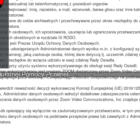
audiowizualnej lub teleinformatycznej z posiedzeń organów.
e obejmować: imię, nazwisko, e mail, wizerunek, barwa głosu oraz inne kat
inistratorowi.
zetwarzane do celów archiwalnych i przechowywane przez okres niezbędny do 
nistratora.
anych osobowych, ich sprostowania, usunięcia lub ograniczenia przetwarzan
anicach określonych w rozdziale III RODO.
którym jest Prezes Urzędu Ochrony Danych Osobowych.
kres udostępnianych Administratorowi danych wynika m.in. z konfiguracji s
i kamerą), jaką zastosuje osoba, której dane dotyczą tj. uczestnik zdalnej s
 i niezbędne do wzięcia udziału w sesji zdalnej Rady Osiedla.
ormacji przy użyciu systemu wykorzystywanego do obsługi sesji Rady Osiedli.
órego wykorzystywany jest program ZOOM dostarczony przez Zoom Video Co
dpłatnej Pomocy Prawnej.
będącego poza obszarem Europejskiego Obszaru Gospodarczego na podstawie
stwierdził nieważność decyzji wykonawczej Komisji Europejskiej (UE) 2016/12
, Administrator danych osobowych wdrożył dodatkowe zabezpieczenia celem
warzania danych osobowych przez Zoom Video Communications, Inc znajduje s
ób opierający się wyłącznie na zautomatyzowanym przetwarzaniu, w tym prof
ioru danych osobowych na podstawie przepisów prawa lub zawartych z Admi
atora.