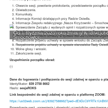
Otwarcie sesji, powołanie protokolanta, przedstawienie porządku 
Oświadczenia.
Komunikaty.
Informacje Komisji działających przy Radzie Osiedla.
Informacje Zespołu redakcyjnego „Nasze Krzyżowniki – Smochow
Sprawozdanie Zarządu z wydanych opinii i rozpatrzonych spraw 
Osiedla oraz przedstawianie bieżącej informacji z prac Zarządu 
Od 1 stycznia 2023 roku zmiany w funkcjono
Rozpatrzenie projektu uchwały w sprawie diet dla członków organ
Smochowice
Rozpatrzenie projektu uchwały w sprawie wniosku do Zarządu Ziel
Rozpatrzenie projektu uchwały w sprawie stanowiska Rady Osiedla
Wolne głosy i wnioski.
Zakończenie sesji.
Uzupełnienie porządku obrad:
(-)
Dane do logowania i podłączenia do sesji zdalnej w oparciu o p
Identyfikator:
839 2758 8662
Hasło:
sesjaROKS
Link bezpośredni do sesji zdalnej w oparciu o platformę ZOOM:
https://us02web.zoom.us/j/83927588662?pwd=dE9DcC9YRTk1UnB
Prowadzenie sesji, uprawnienia i obowiązki uczestników uregulowan