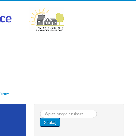
iorów
Szukaj...
Szukaj