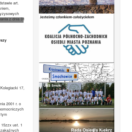
stawie art.
aniem,
kryzysowych
ania z dnia 31
szy
Kolegiacki 17,
ia 2001 r. o
k pomocniczych
 tym
. 15zzx ust. 1
b zakaźnych