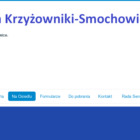
wice.
ria
Na Osiedlu
Formularze
Do pobrania
Kontakt
Rada Sen