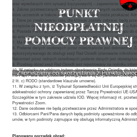
oraz wywołanych nimi sytuacji kryzysowych) – zapewnienie transmisji 
4. Zakres przetwarzanych przez Administratora danych osobowych moż
które uczestnik w trakcie obrad sesji Rad Osiedli może przekazać Adm
5. Dane po zrealizowaniu celu, dla którego zostały zebrane, będą pr
przepisów dotyczących archiwizowania danych obowiązujących u Admi
6. Posiada Pani/Pan prawo do żądania od Administratora dostępu do d
do wniesienia sprzeciwu wobec ich przetwarzania, na zasadach i w gr
7. Ma Pani/Pan prawo do wniesienia skargi do organu nadzorczego, 
8. Podanie danych osobowych przez mieszkańców jest dobrowolne. Za
wykorzystywanego do obsługi sesji Rad Osiedli (sterowanie mikrofonem 
Natomiast przez radnych osiedlowych podanie danych jest obowiązkowe
9. Przebieg obrad sesji Rad Osiedli jest rejestrowany na nośniku inf
10. W związku ze zdalnym trybem obradowania Rady Osiedla, do kt
Zapraszamy do skorzystania z Punktu Nieo
Inc Pani/Pana dane osobowe przekazywane są do państwa trzeciego 
2 lit. c) RODO (standardowe klauzule umowne).
11. W związku z tym, iż Trybunał Sprawiedliwości Unii Europejskiej 
adekwatności ochrony zapewnianej przez Tarczę Prywatności UE-USA
Szczegółów w tym zakresie udziela IOD. Więcej informacji nt. przet
Prywatności Zoom.
12. Dane osobowe nie będą przetwarzane przez Administratora w spos
13. Odbiorcami Pani/Pana danych będą podmioty upoważnione do odb
umów, w tym podmioty zajmujące się obsługą informatyczną Administr
Planowany porządek obrad: