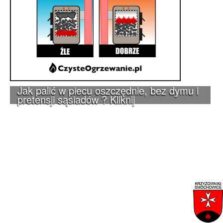
Jak palić w piecu oszczędnie, bez dymu i
pretensji sąsiadów ? Kliknij