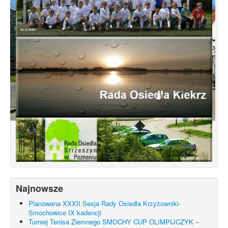
Koncepcja przebudowy ulic Leśnowolskiej
i Łagowskiej
Najnowsze
Planowana XXXII Sesja Rady Osiedla Krzyżowniki-
Smochowice IX kadencji
Turniej Tenisa Ziemnego SMOCHY CUP OLIMPIJCZYK –