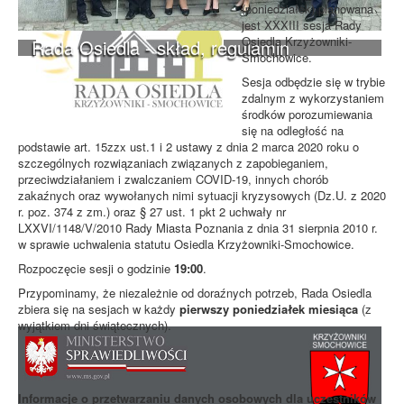
(poniedziałek) planowana
jest XXXIII sesja Rady
Osiedla Krzyżowniki-
Rada Osiedla - skład, regulamin
Smochowice.
Sesja odbędzie się w trybie
zdalnym z wykorzystaniem
środków porozumiewania
się na odległość na
podstawie art. 15zzx ust.1 i 2 ustawy z dnia 2 marca 2020 roku o
szczególnych rozwiązaniach związanych z zapobieganiem,
przeciwdziałaniem i zwalczaniem COVID-19, innych chorób
zakaźnych oraz wywołanych nimi sytuacji kryzysowych (Dz.U. z 2020
r. poz. 374 z zm.) oraz § 27 ust. 1 pkt 2 uchwały nr
LXXVI/1148/V/2010 Rady Miasta Poznania z dnia 31 sierpnia 2010 r.
w sprawie uchwalenia statutu Osiedla Krzyżowniki-Smochowice.
Rozpoczęcie sesji o godzinie
19:00
.
Przypominamy, że niezależnie od doraźnych potrzeb, Rada Osiedla
zbiera się na sesjach w każdy
pierwszy poniedziałek miesiąca
(z
wyjątkiem dni świątecznych).
Informacje o przetwarzaniu danych osobowych dla uczestników