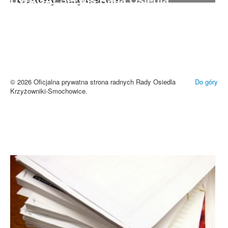
Krzyżowniki-Smochowice używa
cookies i podobnych technologii.
Brak zmiany ustawień przeglądarki oznacza zgodę na używanie
cookies i innych technologii. Brak akceptacji może spowodować
niewłaściwe wyświetlanie zamieszczonych materiałów.
Zrozumiałem
© 2026 Oficjalna prywatna strona radnych Rady Osiedla
Do góry
Krzyżowniki-Smochowice.