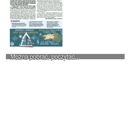
Można pobrać, poczytać...