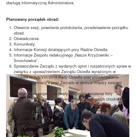
obsługą informatyczną Administratora.
Planowany porządek obrad:
Otwarcie sesji, powołanie protokolanta, przedstawienie porządku
obrad.
Oświadczenia.
Komunikaty.
Informacje Komisji działających przy Radzie Osiedla.
Informacje Zespołu redakcyjnego „Nasze Krzyżowniki –
Smochowice”.
Sprawozdanie Zarządu z wydanych opinii i rozpatrzonych spraw w
związku z upoważnieniem Zarządu Osiedla wyrażonym w
uchwale nr II/6/VIII/2019 Rady Osiedla oraz przedstawianie
bieżącej informacji z prac Zarządu w okresie między sesjami
Rady.
Rozpatrzenie projektu uchwały w sprawie ustalenia listy
priorytetów w zakresie prac remontowych miejskich chodników
oraz dróg wewnętrznych i gminnych na 2022 rok.
Prezentacja przez Zarząd Osiedla projektu planu wydatków na
2022 rok.
Rozpatrzenie projektu uchwały w sprawie projektu planu
wydatków na 2022 rok.
Wolne głosy i wnioski.