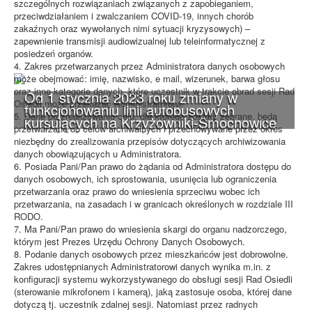
szczególnych rozwiązaniach związanych z zapobieganiem,
przeciwdziałaniem i zwalczaniem COVID-19, innych chorób
zakaźnych oraz wywołanych nimi sytuacji kryzysowych) –
zapewnienie transmisji audiowizualnej lub teleinformatycznej z
posiedzeń organów.
4. Zakres przetwarzanych przez Administratora danych osobowych
może obejmować: imię, nazwisko, e mail, wizerunek, barwa głosu
oraz inne kategorie danych, które uczestnik w trakcie obrad sesji Rad
Od 1 stycznia 2023 roku zmiany w
Osiedli może przekazać Administratorowi.
funkcjonowaniu linii autobusowych
5. Dane po zrealizowaniu celu, dla którego zostały zebrane, będą
kursujących na Krzyżowniki-Smochowice
przetwarzane do celów archiwalnych i przechowywane przez okres
niezbędny do zrealizowania przepisów dotyczących archiwizowania
danych obowiązujących u Administratora.
6. Posiada Pani/Pan prawo do żądania od Administratora dostępu do
danych osobowych, ich sprostowania, usunięcia lub ograniczenia
przetwarzania oraz prawo do wniesienia sprzeciwu wobec ich
przetwarzania, na zasadach i w granicach określonych w rozdziale III
RODO.
7. Ma Pani/Pan prawo do wniesienia skargi do organu nadzorczego,
którym jest Prezes Urzędu Ochrony Danych Osobowych.
8. Podanie danych osobowych przez mieszkańców jest dobrowolne.
Zakres udostępnianych Administratorowi danych wynika m.in. z
konfiguracji systemu wykorzystywanego do obsługi sesji Rad Osiedli
(sterowanie mikrofonem i kamerą), jaką zastosuje osoba, której dane
dotyczą tj. uczestnik zdalnej sesji. Natomiast przez radnych