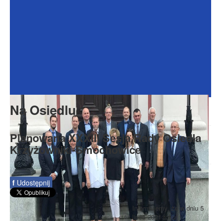
Dokumenty
Galeria
Na Osiedlu
Formularze
Do pobrania
Kontakt
Na Osiedlu
Rada Seniorów
Planowana XXXIII Sesja Rady Osiedla
Krzyżowniki-Smochowice
f
Udostępnij
Informujemy, że w dniu 5
lipca 2021 roku