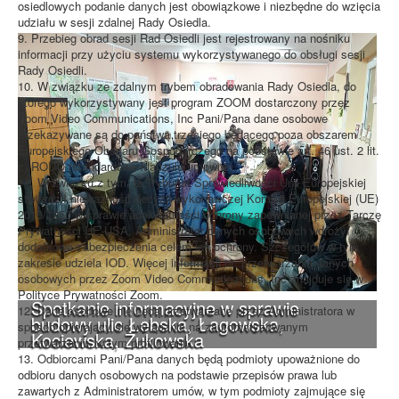
osiedlowych podanie danych jest obowiązkowe i niezbędne do wzięcia
udziału w sesji zdalnej Rady Osiedla.
9. Przebieg obrad sesji Rad Osiedli jest rejestrowany na nośniku
informacji przy użyciu systemu wykorzystywanego do obsługi sesji
Rady Osiedli.
10. W związku ze zdalnym trybem obradowania Rady Osiedla, do
którego wykorzystywany jest program ZOOM dostarczony przez
Zoom Video Communications, Inc Pani/Pana dane osobowe
przekazywane są do państwa trzeciego będącego poza obszarem
Europejskiego Obszaru Gospodarczego na podstawie art. 46 ust. 2 lit.
c) RODO (standardowe klauzule umowne).
11. W związku z tym, iż Trybunał Sprawiedliwości Unii Europejskiej
stwierdził nieważność decyzji wykonawczej Komisji Europejskiej (UE)
2016/1250 w sprawie adekwatności ochrony zapewnianej przez Tarczę
Prywatności UE-USA, Administrator danych osobowych wdrożył
dodatkowe zabezpieczenia celem ich ochrony. Szczegółów w tym
zakresie udziela IOD. Więcej informacji nt. przetwarzania danych
osobowych przez Zoom Video Communications, Inc znajduje się w
Polityce Prywatności Zoom.
Spotkanie informacyjne w sprawie
12. Dane osobowe nie będą przetwarzane przez Administratora w
budowy ulic Łebska, Łagowska,
sposób opierający się wyłącznie na zautomatyzowanym
Kociewska, Żukowska
przetwarzaniu, w tym profilowaniu.
13. Odbiorcami Pani/Pana danych będą podmioty upoważnione do
odbioru danych osobowych na podstawie przepisów prawa lub
zawartych z Administratorem umów, w tym podmioty zajmujące się