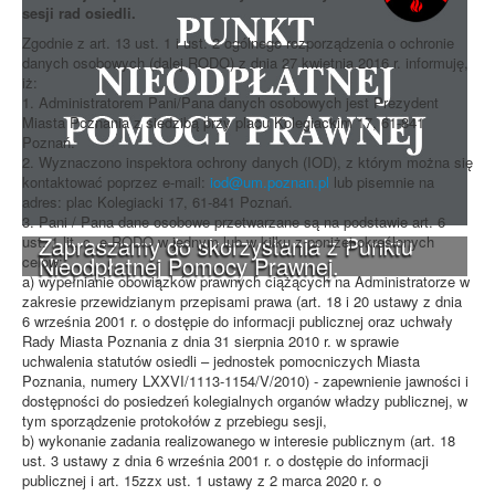
sesji rad osiedli.
Zgodnie z art. 13 ust. 1 i ust. 2 ogólnego rozporządzenia o ochronie
danych osobowych (dalej RODO) z dnia 27 kwietnia 2016 r. informuję,
iż:
1. Administratorem Pani/Pana danych osobowych jest Prezydent
Miasta Poznania z siedzibą przy placu Kolegiackim 17, 61-841
Poznań.
2. Wyznaczono inspektora ochrony danych (IOD), z którym można się
kontaktować poprzez e-mail:
iod@um.poznan.pl
lub pisemnie na
adres: plac Kolegiacki 17, 61-841 Poznań.
3. Pani / Pana dane osobowe przetwarzane są na podstawie art. 6
Zapraszamy do skorzystania z Punktu
ust. 1 lit, c, e RODO w jednym lub w kilku z poniżej określonych
Nieodpłatnej Pomocy Prawnej.
celów:
a) wypełnianie obowiązków prawnych ciążących na Administratorze w
zakresie przewidzianym przepisami prawa (art. 18 i 20 ustawy z dnia
6 września 2001 r. o dostępie do informacji publicznej oraz uchwały
Rady Miasta Poznania z dnia 31 sierpnia 2010 r. w sprawie
uchwalenia statutów osiedli – jednostek pomocniczych Miasta
Poznania, numery LXXVI/1113-1154/V/2010) - zapewnienie jawności i
dostępności do posiedzeń kolegialnych organów władzy publicznej, w
tym sporządzenie protokołów z przebiegu sesji,
b) wykonanie zadania realizowanego w interesie publicznym (art. 18
ust. 3 ustawy z dnia 6 września 2001 r. o dostępie do informacji
publicznej i art. 15zzx ust. 1 ustawy z 2 marca 2020 r. o