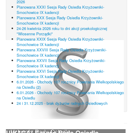
2026
Planowana XXXI Sesja Rady Osiedla Krzyżowniki-
Smochowice IX kadencji
Planowana XXX Sesja Rady Osiedla Krzyżowniki-
Smochowice IX kadencji
24-26 kwietnia 2026 roku to dni akcji proekologicznej
"Wiosenne Porządki"
Planowana XXIX Sesja Rady Osiedla Krzyżowniki-
Smochowice IX kadencji
Planowana XXVIII Sesja Rady Osiedla Krzyżowniki-
Smochowice IX kadencji
Planowana XXVII Sesja Rady Osiedla Krzyżowniki-
Smochowice IX kadencji
Planowana XXVI Sesja Rady Osiedla Krzyżowniki-
Smochowice IX kadencji
6.01.2026 - Obchody 107 rocznicy Powstania Wielkopolskiego
na Osiedlu (2)
6.01.2026 - Obchody 107 rocznicy Powstania Wielkopolskiego
na Osiedlu
24 i 31.12.2025 - brak dyżurów radnych Osiedlowych
Uchwały Rady Osiedla
UWAGA! Serwis Rada Osiedla