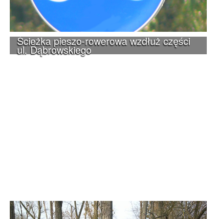
Ścieżka pieszo-rowerowa wzdłuż części
ul. Dąbrowskiego