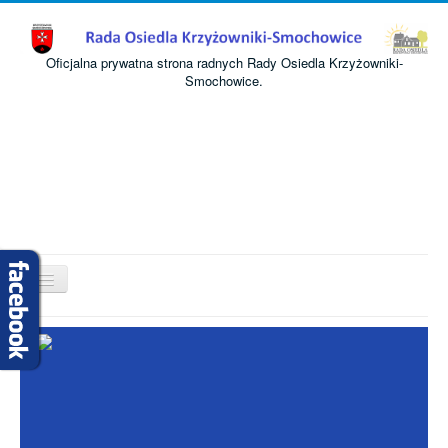
Oficjalna prywatna strona radnych Rady Osiedla Krzyżowniki-
Smochowice.
Przełącz
nawigację
Start
O nas
Informacje
Komisje