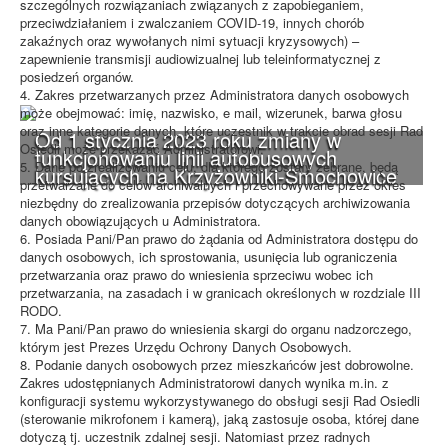
szczególnych rozwiązaniach związanych z zapobieganiem,
przeciwdziałaniem i zwalczaniem COVID-19, innych chorób
zakaźnych oraz wywołanych nimi sytuacji kryzysowych) –
zapewnienie transmisji audiowizualnej lub teleinformatycznej z
posiedzeń organów.
4. Zakres przetwarzanych przez Administratora danych osobowych
może obejmować: imię, nazwisko, e mail, wizerunek, barwa głosu
oraz inne kategorie danych, które uczestnik w trakcie obrad sesji Rad
Od 1 stycznia 2023 roku zmiany w
Osiedli może przekazać Administratorowi.
funkcjonowaniu linii autobusowych
5. Dane po zrealizowaniu celu, dla którego zostały zebrane, będą
kursujących na Krzyżowniki-Smochowice
przetwarzane do celów archiwalnych i przechowywane przez okres
niezbędny do zrealizowania przepisów dotyczących archiwizowania
danych obowiązujących u Administratora.
6. Posiada Pani/Pan prawo do żądania od Administratora dostępu do
danych osobowych, ich sprostowania, usunięcia lub ograniczenia
przetwarzania oraz prawo do wniesienia sprzeciwu wobec ich
przetwarzania, na zasadach i w granicach określonych w rozdziale III
RODO.
7. Ma Pani/Pan prawo do wniesienia skargi do organu nadzorczego,
którym jest Prezes Urzędu Ochrony Danych Osobowych.
8. Podanie danych osobowych przez mieszkańców jest dobrowolne.
Zakres udostępnianych Administratorowi danych wynika m.in. z
konfiguracji systemu wykorzystywanego do obsługi sesji Rad Osiedli
(sterowanie mikrofonem i kamerą), jaką zastosuje osoba, której dane
dotyczą tj. uczestnik zdalnej sesji. Natomiast przez radnych