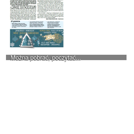
Można pobrać, poczytać...