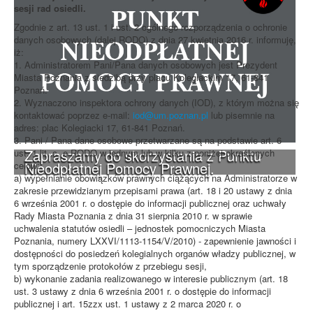
sesji rad osiedli.
Zgodnie z art. 13 ust. 1 i ust. 2 ogólnego rozporządzenia o ochronie
danych osobowych (dalej RODO) z dnia 27 kwietnia 2016 r. informuję,
iż:
1. Administratorem Pani/Pana danych osobowych jest Prezydent
Miasta Poznania z siedzibą przy placu Kolegiackim 17, 61-841
Poznań.
2. Wyznaczono inspektora ochrony danych (IOD), z którym można się
kontaktować poprzez e-mail:
iod@um.poznan.pl
lub pisemnie na
adres: plac Kolegiacki 17, 61-841 Poznań.
3. Pani / Pana dane osobowe przetwarzane są na podstawie art. 6
Zapraszamy do skorzystania z Punktu
ust. 1 lit, c, e RODO w jednym lub w kilku z poniżej określonych
Nieodpłatnej Pomocy Prawnej.
celów:
a) wypełnianie obowiązków prawnych ciążących na Administratorze w
zakresie przewidzianym przepisami prawa (art. 18 i 20 ustawy z dnia
6 września 2001 r. o dostępie do informacji publicznej oraz uchwały
Rady Miasta Poznania z dnia 31 sierpnia 2010 r. w sprawie
uchwalenia statutów osiedli – jednostek pomocniczych Miasta
Poznania, numery LXXVI/1113-1154/V/2010) - zapewnienie jawności i
dostępności do posiedzeń kolegialnych organów władzy publicznej, w
tym sporządzenie protokołów z przebiegu sesji,
b) wykonanie zadania realizowanego w interesie publicznym (art. 18
ust. 3 ustawy z dnia 6 września 2001 r. o dostępie do informacji
publicznej i art. 15zzx ust. 1 ustawy z 2 marca 2020 r. o