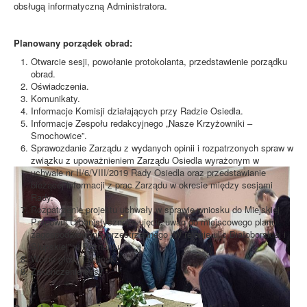
obsługą informatyczną Administratora.
Planowany porządek obrad:
Otwarcie sesji, powołanie protokolanta, przedstawienie porządku
obrad.
Oświadczenia.
Komunikaty.
Informacje Komisji działających przy Radzie Osiedla.
Informacje Zespołu redakcyjnego „Nasze Krzyżowniki –
Smochowice”.
Sprawozdanie Zarządu z wydanych opinii i rozpatrzonych spraw w
związku z upoważnieniem Zarządu Osiedla wyrażonym w
uchwale nr II/6/VIII/2019 Rady Osiedla oraz przedstawianie
bieżącej informacji z prac Zarządu w okresie między sesjami
Rady.
Rozpatrzenie projektu uchwały w sprawie wniosku do Miejskiej
Pracowni Urbanistycznej o ujęcie uwag do miejscowego planu
zagospodarowania przestrzennego „W rejonie ulic Białoborskiej i
Słupskiej” w Poznaniu.
Wolne głosy i wnioski.
Zakończenie sesji.