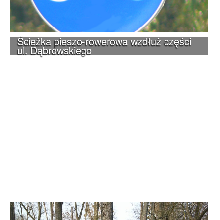
Ścieżka pieszo-rowerowa wzdłuż części
ul. Dąbrowskiego