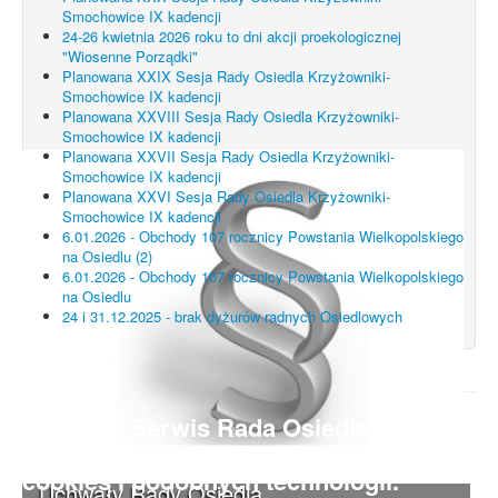
Smochowice IX kadencji
24-26 kwietnia 2026 roku to dni akcji proekologicznej
"Wiosenne Porządki"
Planowana XXIX Sesja Rady Osiedla Krzyżowniki-
Smochowice IX kadencji
Planowana XXVIII Sesja Rady Osiedla Krzyżowniki-
Smochowice IX kadencji
Planowana XXVII Sesja Rady Osiedla Krzyżowniki-
Smochowice IX kadencji
Planowana XXVI Sesja Rady Osiedla Krzyżowniki-
Smochowice IX kadencji
6.01.2026 - Obchody 107 rocznicy Powstania Wielkopolskiego
na Osiedlu (2)
6.01.2026 - Obchody 107 rocznicy Powstania Wielkopolskiego
na Osiedlu
24 i 31.12.2025 - brak dyżurów radnych Osiedlowych
UWAGA! Serwis Rada Osiedla
Krzyżowniki-Smochowice używa
cookies i podobnych technologii.
Uchwały Rady Osiedla