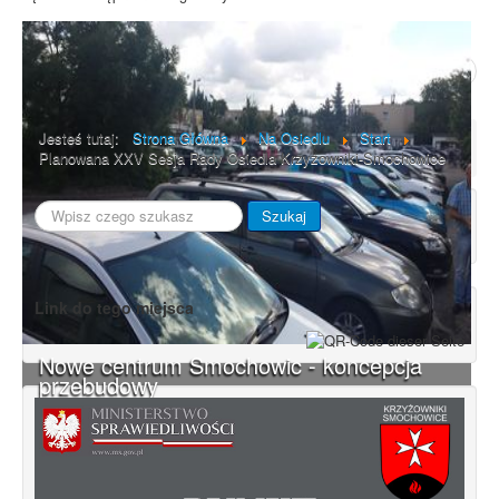
Poprzedni artykuł
Następny artykuł
Jesteś tutaj:
Strona Główna
Na Osiedlu
Start
Planowana XXV Sesja Rady Osiedla Krzyżowniki-Smochowice
Szukaj...
Szukaj
Link do tego miejsca
Nowe centrum Smochowic - koncepcja
przebudowy