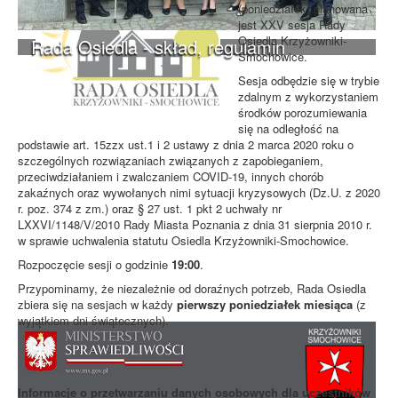
(poniedziałek) planowana
jest XXV sesja Rady
Osiedla Krzyżowniki-
Rada Osiedla - skład, regulamin
Smochowice.
Sesja odbędzie się w trybie
zdalnym z wykorzystaniem
środków porozumiewania
się na odległość na
podstawie art. 15zzx ust.1 i 2 ustawy z dnia 2 marca 2020 roku o
szczególnych rozwiązaniach związanych z zapobieganiem,
przeciwdziałaniem i zwalczaniem COVID-19, innych chorób
zakaźnych oraz wywołanych nimi sytuacji kryzysowych (Dz.U. z 2020
r. poz. 374 z zm.) oraz § 27 ust. 1 pkt 2 uchwały nr
LXXVI/1148/V/2010 Rady Miasta Poznania z dnia 31 sierpnia 2010 r.
w sprawie uchwalenia statutu Osiedla Krzyżowniki-Smochowice.
Rozpoczęcie sesji o godzinie
19:00
.
Przypominamy, że niezależnie od doraźnych potrzeb, Rada Osiedla
zbiera się na sesjach w każdy
pierwszy poniedziałek miesiąca
(z
wyjątkiem dni świątecznych).
Informacje o przetwarzaniu danych osobowych dla uczestników