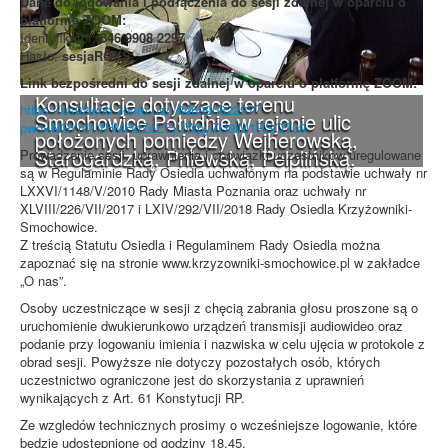
Dane do logowania i podłączenia do sesji zdalnej w oparciu o
platformę ZOOM:
Identyfikator:
846 9908 2297
Hasło:
sesjaROKS
Link bezpośredni do sesji zdalnej w oparciu o platformę ZOOM:
Konsultacje dotyczące terenu
https://us02web.zoom.us/j/84699082297?
Smochowice Południe w rejonie ulic
pwd=NGYrd1VHMHdZeEFjUWpyZU9lM1RSQT09
położonych pomiędzy Wejherowską,
Starogardzką, Pniewską, Pelplińską.
Prowadzenie sesji, uprawnienia i obowiązki uczestników uregulowane
są w Regulaminie Rady Osiedla uchwalonym na podstawie uchwały nr
LXXVI/1148/V/2010 Rady Miasta Poznania oraz uchwały nr
XLVIII/226/VII/2017 i LXIV/292/VII/2018 Rady Osiedla Krzyżowniki-
Smochowice.
Z treścią Statutu Osiedla i Regulaminem Rady Osiedla można
zapoznać się na stronie www.krzyzowniki-smochowice.pl w zakładce
„O nas”.
Osoby uczestniczące w sesji z chęcią zabrania głosu proszone są o
uruchomienie dwukierunkowo urządzeń transmisji audiowideo oraz
podanie przy logowaniu imienia i nazwiska w celu ujęcia w protokole z
obrad sesji. Powyższe nie dotyczy pozostałych osób, których
uczestnictwo ograniczone jest do skorzystania z uprawnień
wynikających z Art. 61 Konstytucji RP.
Ze wzgledów technicznych prosimy o wcześniejsze logowanie, które
będzie udostępnione od godziny 18.45.