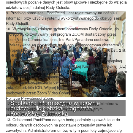
osiedlowych podanie danych jest obowiązkowe i niezbędne do wzięcia
udziału w sesji zdalnej Rady Osiedla.
9. Przebieg obrad sesji Rad Osiedli jest rejestrowany na nośniku
informacji przy użyciu systemu wykorzystywanego do obsługi sesji
Rady Osiedli.
10. W związku ze zdalnym trybem obradowania Rady Osiedla, do
którego wykorzystywany jest program ZOOM dostarczony przez
Zoom Video Communications, Inc Pani/Pana dane osobowe
przekazywane są do państwa trzeciego będącego poza obszarem
Europejskiego Obszaru Gospodarczego na podstawie art. 46 ust. 2 lit.
c) RODO (standardowe klauzule umowne).
11. W związku z tym, iż Trybunał Sprawiedliwości Unii Europejskiej
stwierdził nieważność decyzji wykonawczej Komisji Europejskiej (UE)
2016/1250 w sprawie adekwatności ochrony zapewnianej przez Tarczę
Prywatności UE-USA, Administrator danych osobowych wdrożył
dodatkowe zabezpieczenia celem ich ochrony. Szczegółów w tym
zakresie udziela IOD. Więcej informacji nt. przetwarzania danych
osobowych przez Zoom Video Communications, Inc znajduje się w
Polityce Prywatności Zoom.
Spotkanie informacyjne w sprawie
12. Dane osobowe nie będą przetwarzane przez Administratora w
budowy ulic Łebska, Łagowska,
sposób opierający się wyłącznie na zautomatyzowanym
Kociewska, Żukowska
przetwarzaniu, w tym profilowaniu.
13. Odbiorcami Pani/Pana danych będą podmioty upoważnione do
odbioru danych osobowych na podstawie przepisów prawa lub
zawartych z Administratorem umów, w tym podmioty zajmujące się