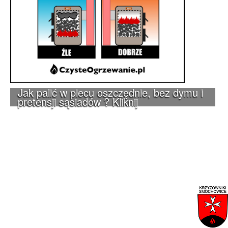
Jak palić w piecu oszczędnie, bez dymu i
pretensji sąsiadów ? Kliknij