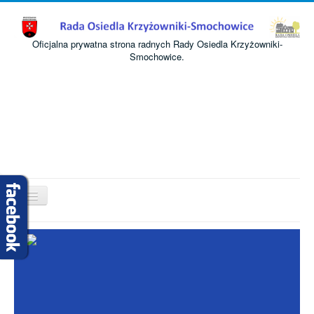
Oficjalna prywatna strona radnych Rady Osiedla Krzyżowniki-
Smochowice.
Przełącz
nawigację
Start
O nas
Informacje
Komisje