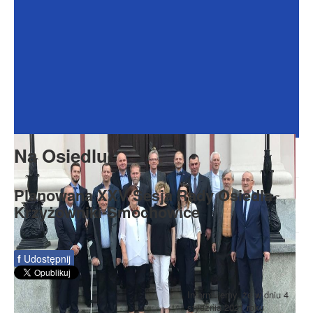
Dokumenty
Galeria
Na Osiedlu
Formularze
Do pobrania
Kontakt
Na Osiedlu
Rada Seniorów
Planowana XXV Sesja Rady Osiedla
Krzyżowniki-Smochowice
f
Udostępnij
Informujemy, że w dniu 4
stycznia 2021 roku