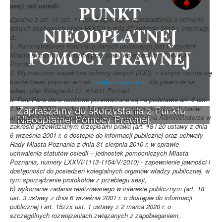
sesji rad osiedli.
Zgodnie z art. 13 ust. 1 i ust. 2 ogólnego rozporządzenia o ochronie
danych osobowych (dalej RODO) z dnia 27 kwietnia 2016 r. informuję,
iż:
1. Administratorem Pani/Pana danych osobowych jest Prezydent
Miasta Poznania z siedzibą przy placu Kolegiackim 17, 61-841
Poznań.
2. Wyznaczono inspektora ochrony danych (IOD), z którym można się
kontaktować poprzez e-mail:
iod@um.poznan.pl
lub pisemnie na
adres: plac Kolegiacki 17, 61-841 Poznań.
3. Pani/Pana dane osobowe przetwarzane są na podstawie art. 6 ust.
Zapraszamy do skorzystania z Punktu
1 lit, c, e RODO w jednym lub w kilku z poniżej określonych celów:
Nieodpłatnej Pomocy Prawnej.
a) wypełnianie obowiązków prawnych ciążących na Administratorze w
zakresie przewidzianym przepisami prawa (art. 18 i 20 ustawy z dnia
6 września 2001 r. o dostępie do informacji publicznej oraz uchwały
Rady Miasta Poznania z dnia 31 sierpnia 2010 r. w sprawie
uchwalenia statutów osiedli – jednostek pomocniczych Miasta
Poznania, numery LXXVI/1113-1154/V/2010) - zapewnienie jawności i
dostępności do posiedzeń kolegialnych organów władzy publicznej, w
tym sporządzenie protokołów z przebiegu sesji,
b) wykonanie zadania realizowanego w interesie publicznym (art. 18
ust. 3 ustawy z dnia 6 września 2001 r. o dostępie do informacji
publicznej i art. 15zzx ust. 1 ustawy z 2 marca 2020 r. o
szczególnych rozwiązaniach związanych z zapobieganiem,