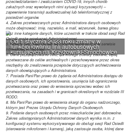
przeciwdziałaniem i zwalczaniem COVID-19, innych chorób
zakaźnych oraz wywołanych nimi sytuacji kryzysowych) –
zapewnienie transmisji audiowizualnej lub teleinformatycznej z
posiedzeń organów.
4. Zakres przetwarzanych przez Administratora danych osobowych
może obejmować: imię, nazwisko, e mail, wizerunek, barwa głosu
oraz inne kategorie danych, które uczestnik w trakcie obrad sesji Rad
Osiedli może przekazać Administratorowi.
Od 1 stycznia 2023 roku zmiany w
5. Obrady sesji Rad Osiedli są transmitowane on-line w serwisie
funkcjonowaniu linii autobusowych
internetowym YouTube.
kursujących na Krzyżowniki-Smochowice
6. Dane po zrealizowaniu celu, dla którego zostały zebrane, będą
przetwarzane do celów archiwalnych i przechowywane przez okres
niezbędny do zrealizowania przepisów dotyczących archiwizowania
danych obowiązujących u Administratora.
7. Posiada Pani/Pan prawo do żądania od Administratora dostępu do
danych osobowych, ich sprostowania, usunięcia lub ograniczenia
przetwarzania oraz prawo do wniesienia sprzeciwu wobec ich
przetwarzania, na zasadach i w granicach określonych w rozdziale III
RODO.
8. Ma Pani/Pan prawo do wniesienia skargi do organu nadzorczego,
którym jest Prezes Urzędu Ochrony Danych Osobowych.
9. Podanie danych osobowych przez mieszkańców jest dobrowolne.
Zakres udostępnianych Administratorowi danych wynika m.in. z
konfiguracji systemu wykorzystywanego do obsługi sesji Rad Osiedli
(sterowanie mikrofonem i kamerą), jaką zastosuje osoba, której dane