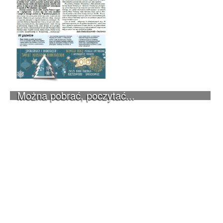
Można pobrać, poczytać...