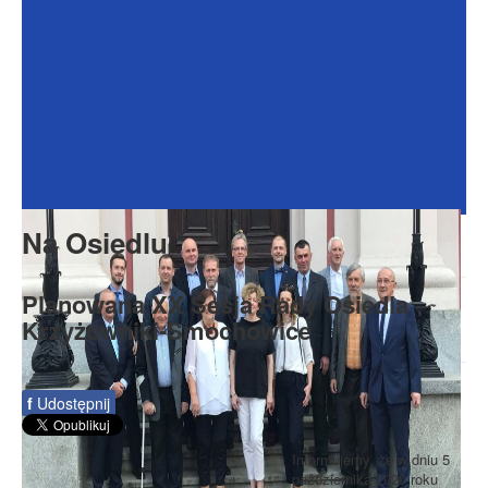
Dokumenty
Galeria
Na Osiedlu
Formularze
Do pobrania
Kontakt
Na Osiedlu
Rada Seniorów
Planowana XX Sesja Rady Osiedla
Krzyżowniki-Smochowice
f
Udostępnij
Informujemy, że w dniu 5
października 2020 roku