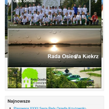
Koncepcja przebudowy ulic Leśnowolskiej
i Łagowskiej
Najnowsze
Planowana XXXII Sesja Rady Osiedla Krzyżowniki-