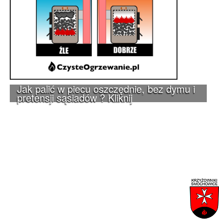
Jak palić w piecu oszczędnie, bez dymu i
pretensji sąsiadów ? Kliknij