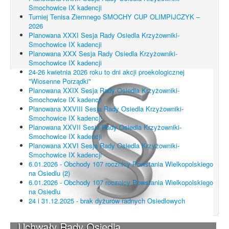
Smochowice IX kadencji
Turniej Tenisa Ziemnego SMOCHY CUP OLIMPIJCZYK –
2026
Planowana XXXI Sesja Rady Osiedla Krzyżowniki-
Smochowice IX kadencji
Planowana XXX Sesja Rady Osiedla Krzyżowniki-
Smochowice IX kadencji
24-26 kwietnia 2026 roku to dni akcji proekologicznej
"Wiosenne Porządki"
Planowana XXIX Sesja Rady Osiedla Krzyżowniki-
Smochowice IX kadencji
Planowana XXVIII Sesja Rady Osiedla Krzyżowniki-
Smochowice IX kadencji
Planowana XXVII Sesja Rady Osiedla Krzyżowniki-
Smochowice IX kadencji
Planowana XXVI Sesja Rady Osiedla Krzyżowniki-
Smochowice IX kadencji
6.01.2026 - Obchody 107 rocznicy Powstania Wielkopolskiego
na Osiedlu (2)
6.01.2026 - Obchody 107 rocznicy Powstania Wielkopolskiego
na Osiedlu
24 i 31.12.2025 - brak dyżurów radnych Osiedlowych
Uchwały Rady Osiedla