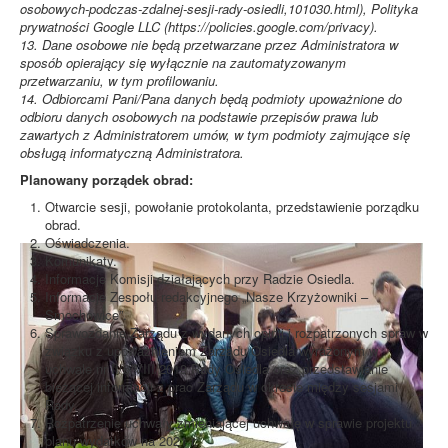
osobowych-podczas-zdalnej-sesji-rady-osiedli,101030.html), Polityka
prywatności Google LLC (https://policies.google.com/privacy).
13. Dane osobowe nie będą przetwarzane przez Administratora w
sposób opierający się wyłącznie na zautomatyzowanym
przetwarzaniu, w tym profilowaniu.
14. Odbiorcami Pani/Pana danych będą podmioty upoważnione do
odbioru danych osobowych na podstawie przepisów prawa lub
zawartych z Administratorem umów, w tym podmioty zajmujące się
obsługą informatyczną Administratora.
Planowany porządek obrad:
Otwarcie sesji, powołanie protokolanta, przedstawienie porządku
obrad.
Oświadczenia.
Komunikaty.
Informacje Komisji działających przy Radzie Osiedla.
Informacje Zespołu redakcyjnego „Nasze Krzyżowniki –
Smochowice”.
Sprawozdanie Zarządu z wydanych opinii i rozpatrzonych spraw w
związku z upoważnieniem Zarządu Osiedla wyrażonym w
uchwale nr II/6/VIII/2019 Rady Osiedla oraz przedstawianie
bieżącej informacji z prac Zarządu w okresie między sesjami
Rady.
Rozpatrzenie uchwały zmieniającej uchwałę w sprawie projektu
planu wydatków na 2021 r.