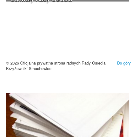
UWAGA! Serwis Rada Osiedla
Krzyżowniki-Smochowice używa
cookies i podobnych technologii.
Brak zmiany ustawień przeglądarki oznacza zgodę na używanie
cookies i innych technologii. Brak akceptacji może spowodować
niewłaściwe wyświetlanie zamieszczonych materiałów.
Zrozumiałem
© 2026 Oficjalna prywatna strona radnych Rady Osiedla
Do góry
Krzyżowniki-Smochowice.