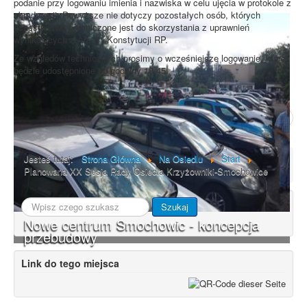
podanie przy logowaniu imienia i nazwiska w celu ujęcia w protokole z
obrad sesji. Powyższe nie dotyczy pozostałych osób, których
uczestnictwo ograniczone jest do skorzystania z uprawnień
wynikających z Art. 61 Konstytucji RP.
Ze wzgledów technicznych prosimy o wcześniejsze logowanie, które
będzie udostępnione od godziny 18.45.
Poprzedni artykuł
Następny artykuł
Jesteś tutaj:
Strona Główna
Na Osiedlu
Start
Planowana XX Sesja Rady Osiedla Krzyżowniki-Smochowice
Szukaj...
Szukaj
Nowe centrum Smochowic - koncepcja
przebudowy
Link do tego miejsca