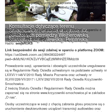
Rozpatrzenie projektu uchwały w sprawie zaopiniowania projektów
zgłoszonych do Poznańskiego Budżetu Obywatelskiego 2021.
Wolne głosy i wnioski.
Zakończenie sesji.
Konsultacje dotyczące terenu
Smochowice Południe w rejonie ulic
Dane do logowania i podłączenia do sesji zdalnej w oparciu o
położonych pomiędzy Wejherowską,
platformę ZOOM:
Starogardzką, Pniewską, Pelplińską.
Identyfikator:
894 3832 2449
Hasło:
sesjaROKS
Link bezpośredni do sesji zdalnej w oparciu o platformę ZOOM:
https://us02web.zoom.us/j/89438322449?
pwd=dkMzNU1KOVZuYVBCajE2MWhHZERMdz09
Prowadzenie sesji, uprawnienia i obowiązki uczestników uregulowane
są w Regulaminie Rady Osiedla uchwalonym na podstawie uchwały nr
LXXVI/1148/V/2010 Rady Miasta Poznania oraz uchwały nr
XLVIII/226/VII/2017 i LXIV/292/VII/2018 Rady Osiedla Krzyżowniki-
Smochowice.
Z treścią Statutu Osiedla i Regulaminem Rady Osiedla można
zapoznać się na stronie www.krzyzowniki-smochowice.pl w zakładce
„O nas”.
Osoby uczestniczące w sesji z chęcią zabrania głosu proszone są o
uruchomienie dwukierunkowo urządzeń transmisji audiowideo oraz