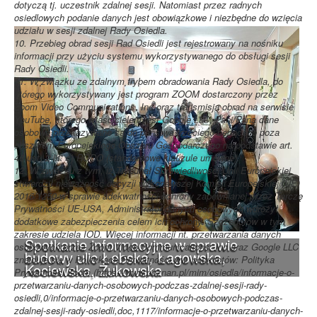
dotyczą tj. uczestnik zdalnej sesji. Natomiast przez radnych
osiedlowych podanie danych jest obowiązkowe i niezbędne do wzięcia
udziału w sesji zdalnej Rady Osiedla.
10. Przebieg obrad sesji Rad Osiedli jest rejestrowany na nośniku
informacji przy użyciu systemu wykorzystywanego do obsługi sesji
Rady Osiedli.
11. W związku ze zdalnym trybem obradowania Rady Osiedla, do
którego wykorzystywany jest program ZOOM dostarczony przez
Zoom Video Communications, Inc oraz transmisją obrad na serwisie
YouTube, którego właścicielem jest Google LLC, Pani/Pana dane
osobowe przekazywane są do państwa trzeciego będącego poza
obszarem Europejskiego Obszaru Gospodarczego na podstawie art.
46 ust. 2 lit. c) RODO (standardowe klauzule umowne).
12. W związku z tym, iż Trybunał Sprawiedliwości Unii Europejskiej
stwierdził nieważność decyzji wykonawczej Komisji Europejskiej (UE)
2016/1250 w sprawie adekwatności ochrony zapewnianej przez Tarczę
Prywatności UE-USA, Administrator danych osobowych wdrożył
dodatkowe zabezpieczenia celem ich ochrony. Szczegółów w tym
zakresie udziela IOD. Więcej informacji nt. przetwarzania danych
Spotkanie informacyjne w sprawie
osobowych przez Zoom Video Communications, Inc oraz Google LLC
budowy ulic Łebska, Łagowska,
znajduje się w Politykach Prywatności ww. podmiotów: Polityka
Kociewska, Żukowska
Prywatności Zoom (https://www.poznan.pl/mim/osiedla/informacje-o-
przetwarzaniu-danych-osobowych-podczas-zdalnej-sesji-rady-
osiedli,0/informacje-o-przetwarzaniu-danych-osobowych-podczas-
zdalnej-sesji-rady-osiedli,doc,1117/informacje-o-przetwarzaniu-danych-