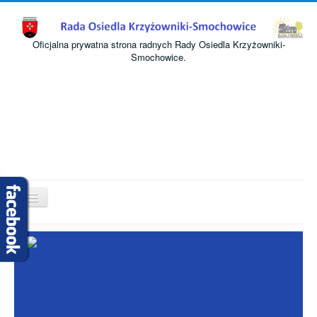
Oficjalna prywatna strona radnych Rady Osiedla Krzyżowniki-
Smochowice.
Przełącz
nawigację
Start
O nas
Informacje
Komisje