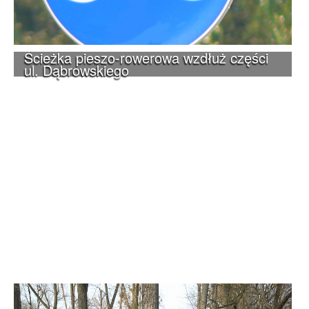
Ścieżka pieszo-rowerowa wzdłuż części
ul. Dąbrowskiego