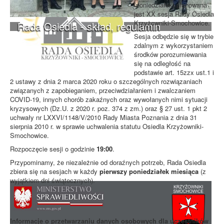
(poniedziałek) planowana
jest XX sesja Rady Osiedla
Krzyżowniki-Smochowice.
Rada Osiedla - skład, regulamin
Sesja odbędzie się w trybie
zdalnym z wykorzystaniem
środków porozumiewania
się na odległość na
podstawie art. 15zzx ust.1 i
2 ustawy z dnia 2 marca 2020 roku o szczególnych rozwiązaniach
związanych z zapobieganiem, przeciwdziałaniem i zwalczaniem
COVID-19, innych chorób zakaźnych oraz wywołanych nimi sytuacji
kryzysowych (Dz.U. z 2020 r. poz. 374 z zm.) oraz § 27 ust. 1 pkt 2
uchwały nr LXXVI/1148/V/2010 Rady Miasta Poznania z dnia 31
sierpnia 2010 r. w sprawie uchwalenia statutu Osiedla Krzyżowniki-
Smochowice.
Rozpoczęcie sesji o godzinie
19:00
.
Przypominamy, że niezależnie od doraźnych potrzeb, Rada Osiedla
zbiera się na sesjach w każdy
pierwszy poniedziałek miesiąca
(z
wyjątkiem dni świątecznych).
Informacje o przetwarzaniu danych osobowych dla uczestników