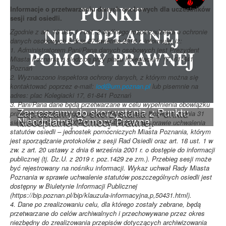
Informacje o przetwarzaniu danych osobowych dla uczestników
sesji rad osiedli.
Zgodnie z art. 13 ust. 1 i ust. 2 ogólnego rozporządzenia o ochronie
danych osobowych z dnia 27 kwietnia 2016 r. informuję, iż:
1. Administratorem Pani/Pana danych osobowych jest Prezydent
Miasta Poznania z siedzibą przy placu Kolegiackim 17, 61-841
Poznań
2. Wyznaczono inspektora ochrony danych, z którym można się
kontaktować poprzez e-mail:
iod@um.poznan.pl
lub pisemnie na
adres: plac Kolegiacki 17, 61-841 Poznań
3. Pani/Pana dane będą przetwarzane w celu wypełnienia obowiązku
Zapraszamy do skorzystania z Punktu
prawnego wynikającego z uchwał Rady Miasta Poznania z dnia 31
Nieodpłatnej Pomocy Prawnej.
sierpnia 2010 r. nr LXXVI/1113-1154/V/2010, w sprawie uchwalenia
statutów osiedli – jednostek pomocniczych Miasta Poznania, którym
jest sporządzanie protokołów z sesji Rad Osiedli oraz art. 18 ust. 1 w
zw. z art. 20 ustawy z dnia 6 września 2001 r. o dostępie do informacji
publicznej (tj. Dz.U. z 2019 r. poz.1429 ze zm.). Przebieg sesji może
być rejestrowany na nośniku informacji. Wykaz uchwał Rady Miasta
Poznania w sprawie uchwalenie statutów poszczególnych osiedli jest
dostępny w Biuletynie Informacji Publicznej
(https://bip.poznan.pl/bip/klauzula-informacyjna,p,50431.html).
4. Dane po zrealizowaniu celu, dla którego zostały zebrane, będą
przetwarzane do celów archiwalnych i przechowywane przez okres
niezbędny do zrealizowania przepisów dotyczących archiwizowania