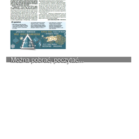
Można pobrać, poczytać...