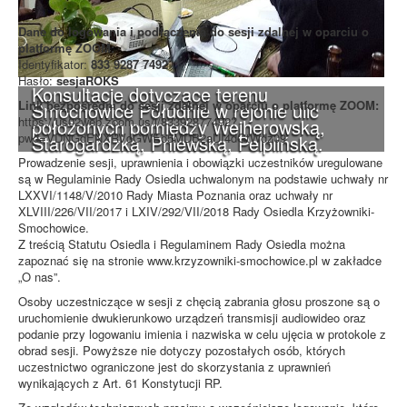
Dane do logowania i podłączenia do sesji zdalnej w oparciu o
platformę ZOOM:
Identyfikator:
833 9287 7492
Hasło:
sesjaROKS
Konsultacje dotyczące terenu
Link bezpośredni do sesji zdalnej w oparciu o platformę ZOOM:
Smochowice Południe w rejonie ulic
https://us02web.zoom.us/j/83392877492?
położonych pomiędzy Wejherowską,
pwd=VDNGdENXRVdGWEo5MDB2aUI4dGtWdz09
Starogardzką, Pniewską, Pelplińską.
Prowadzenie sesji, uprawnienia i obowiązki uczestników uregulowane
są w Regulaminie Rady Osiedla uchwalonym na podstawie uchwały nr
LXXVI/1148/V/2010 Rady Miasta Poznania oraz uchwały nr
XLVIII/226/VII/2017 i LXIV/292/VII/2018 Rady Osiedla Krzyżowniki-
Smochowice.
Z treścią Statutu Osiedla i Regulaminem Rady Osiedla można
zapoznać się na stronie www.krzyzowniki-smochowice.pl w zakładce
„O nas”.
Osoby uczestniczące w sesji z chęcią zabrania głosu proszone są o
uruchomienie dwukierunkowo urządzeń transmisji audiowideo oraz
podanie przy logowaniu imienia i nazwiska w celu ujęcia w protokole z
obrad sesji. Powyższe nie dotyczy pozostałych osób, których
uczestnictwo ograniczone jest do skorzystania z uprawnień
wynikających z Art. 61 Konstytucji RP.