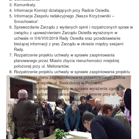
Komunikaty.
Informacje Komisji działających przy Radzie Osiedla.
Informacje Zespołu redakcyjnego „Nasze Krzyżowniki –
Smochowice”.
Sprawozdanie Zarządu z wydanych opinii i rozpatrzonych spraw w
związku z upoważnieniem Zarządu Osiedla wyrażonym w
uchwale nr II/6/VIII/2019 Rady Osiedla oraz przedstawianie
bieżącej informacji z prac Zarządu w okresie między sesjami
Rady.
Rozpatrzenie projektu uchwały w sprawie zaopiniowania
planowanego przez Miasto zbycia nieruchomości miejskiej
położonej przy ul. Meliorantów.
Rozpatrzenie projektu uchwały w sprawie zaopiniowania projektu
miejscowego planu zagospodarowania przestrzennego „Dolina
Bogdanki” – w rejonie ul. Beskidzkiej w Poznaniu.
Rozpatrzenie projektu uchwały w sprawie wyrażenia zgody na
przyjęcie nasadzeń kompensacyjnych na terenie przy ul.
Architektów i wskazania ich lokalizacji.
Rozpatrzenie projektu uchwały w sprawie ustalenia listy zadań
remontowych w placówkach oświatowych na 2021 r.
Przedstawienie przez Zarząd Osiedla wstępnego projektu planu
wydatków Osiedla na rok 2021.
Wolne głosy i wnioski.
Zakończenie sesji.