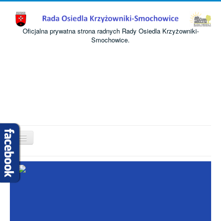
Oficjalna prywatna strona radnych Rady Osiedla Krzyżowniki-
Smochowice.
Przełącz
nawigację
Start
O nas
Informacje
Komisje