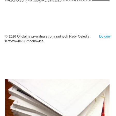
Krzyżowniki-Smochowice używa
cookies i podobnych technologii.
Brak zmiany ustawień przeglądarki oznacza zgodę na używanie
cookies i innych technologii. Brak akceptacji może spowodować
niewłaściwe wyświetlanie zamieszczonych materiałów.
Zrozumiałem
© 2026 Oficjalna prywatna strona radnych Rady Osiedla
Do góry
Krzyżowniki-Smochowice.