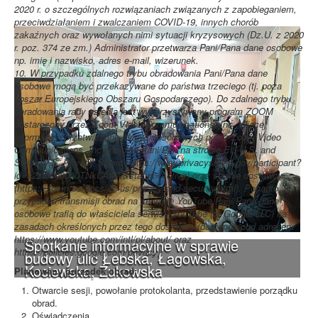
2020 r. o szczególnych rozwiązaniach związanych z zapobieganiem,
przeciwdziałaniem i zwalczaniem COVID-19, innych chorób
zakaźnych oraz wywołanych nimi sytuacji kryzysowych (Dz.U. z 2020
r. poz. 374 ze zm.) Administrator przetwarza Pani/Pana dane osobowe
np. imię i nazwisko, adres e-mail, wizerunek.
10. W przypadku zdalnego trybu obradowania Pani/Pana dane
osobowe mogą być przekazywane do państwa trzeciego (tj. poza
obszar Europejskiego Obszaru Gospodarczego). Do zdalnego trybu
obradowania rady osiedla jest wykorzystywany program ZOOM
dostarczony przez Zoom Video Communications, Inc. Więcej
informacji o przetwarzaniu danych osobowych przez Zoom Video
Communications, Inc znajdzie Pani/Pan na stronie EU-U.S. and
Swiss-U.S. Privacy Shield (https://www.privacyshield.gov/participant?
id=a2zt0000000TNkCAAW&status=Active) oraz stronie dostawcy
(https://zoom.us/docs/en-us/privacy-and-security.html). Ponadto, w
przypadku transmisji obrad na serwisie YouTube Pani/Pana dane
osobowe trafią do właściciela serwisu YouTube (tj. Google LLC) na
zasadach określonych przez tego dostawcę (dostępne pod adresem
https://www.youtube.com/intl/pl/about/ oraz
Spotkanie informacyjne w sprawie
https://policies.google.com/privacy).
budowy ulic Łebska, Łagowska,
Kociewska, Żukowska
Planowany porządek obrad:
Otwarcie sesji, powołanie protokolanta, przedstawienie porządku
obrad.
Oświadczenia.