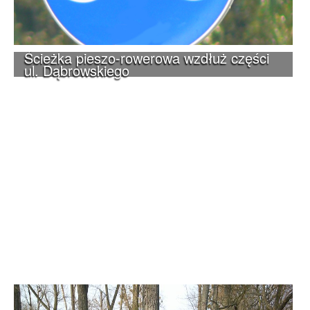
Ścieżka pieszo-rowerowa wzdłuż części
ul. Dąbrowskiego