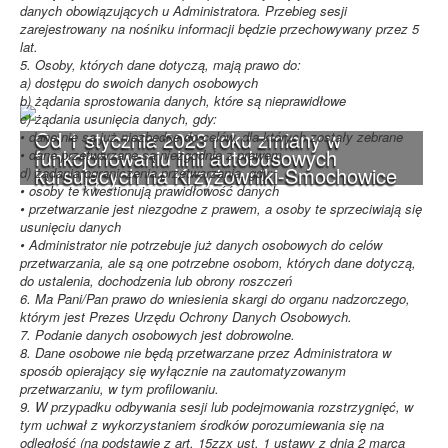
danych obowiązujących u Administratora. Przebieg sesji
zarejestrowany na nośniku informacji będzie przechowywany przez 5
lat.
5. Osoby, których dane dotyczą, mają prawo do:
a) dostępu do swoich danych osobowych
b) żądania sprostowania danych, które są nieprawidłowe
c) żądania usunięcia danych, gdy:
Od 1 stycznia 2023 roku zmiany w
• dane nie są już niezbędne do celów, dla których zostały zebrane
funkcjonowaniu linii autobusowych
• dane przetwarzane są niezgodnie z prawem
kursujących na Krzyżowniki-Smochowice
d) żądania ograniczenia przetwarzania, gdy:
• osoby te kwestionują prawidłowość danych
• przetwarzanie jest niezgodne z prawem, a osoby te sprzeciwiają się
usunięciu danych
• Administrator nie potrzebuje już danych osobowych do celów
przetwarzania, ale są one potrzebne osobom, których dane dotyczą,
do ustalenia, dochodzenia lub obrony roszczeń
6. Ma Pani/Pan prawo do wniesienia skargi do organu nadzorczego,
którym jest Prezes Urzędu Ochrony Danych Osobowych.
7. Podanie danych osobowych jest dobrowolne.
8. Dane osobowe nie będą przetwarzane przez Administratora w
sposób opierający się wyłącznie na zautomatyzowanym
przetwarzaniu, w tym profilowaniu.
9. W przypadku odbywania sesji lub podejmowania rozstrzygnięć, w
tym uchwał z wykorzystaniem środków porozumiewania się na
odległość (na podstawie z art. 15zzx ust. 1 ustawy z dnia 2 marca