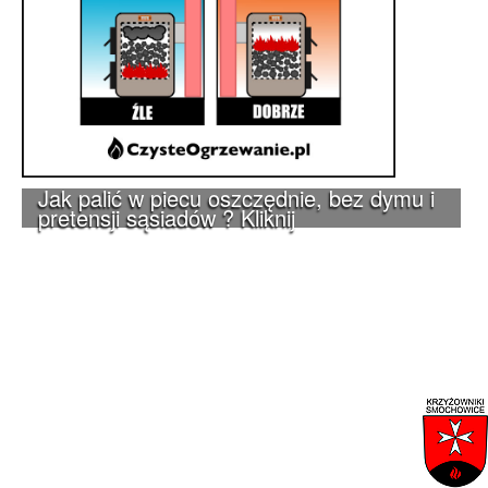
Jak palić w piecu oszczędnie, bez dymu i
pretensji sąsiadów ? Kliknij