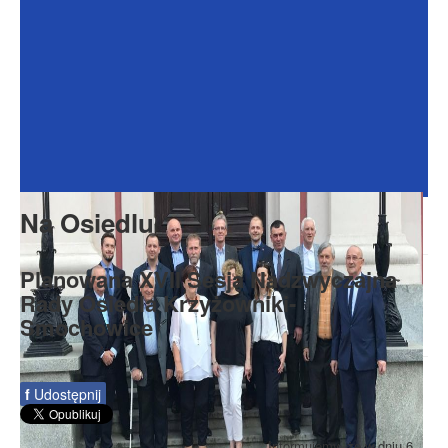
Dokumenty
Galeria
Na Osiedlu
Formularze
Do pobrania
Kontakt
Na Osiedlu
Rada Seniorów
Planowana XVII Sesja Nadzwyczajna
Rady Osiedla Krzyżowniki-
Smochowice
f
Udostępnij
Informujemy, że w dniu 6