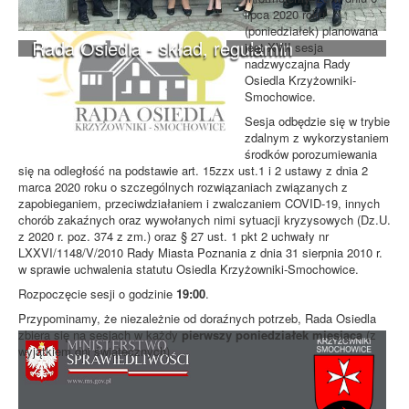
lipca 2020 roku
(poniedziałek) planowana
Rada Osiedla - skład, regulamin
jest XVII sesja
nadzwyczajna Rady
Osiedla Krzyżowniki-
Smochowice.
Sesja odbędzie się w trybie
zdalnym z wykorzystaniem
środków porozumiewania
się na odległość na podstawie art. 15zzx ust.1 i 2 ustawy z dnia 2
marca 2020 roku o szczególnych rozwiązaniach związanych z
zapobieganiem, przeciwdziałaniem i zwalczaniem COVID-19, innych
chorób zakaźnych oraz wywołanych nimi sytuacji kryzysowych (Dz.U.
z 2020 r. poz. 374 z zm.) oraz § 27 ust. 1 pkt 2 uchwały nr
LXXVI/1148/V/2010 Rady Miasta Poznania z dnia 31 sierpnia 2010 r.
w sprawie uchwalenia statutu Osiedla Krzyżowniki-Smochowice.
Rozpoczęcie sesji o godzinie
19:00
.
Przypominamy, że niezależnie od doraźnych potrzeb, Rada Osiedla
zbiera się na sesjach w każdy
pierwszy poniedziałek miesiąca
(z
wyjątkiem dni świątecznych).