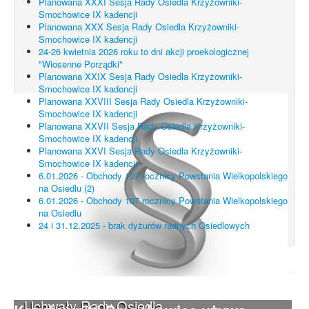
Planowana XXXI Sesja Rady Osiedla Krzyżowniki-
Smochowice IX kadencji
Planowana XXX Sesja Rady Osiedla Krzyżowniki-
Smochowice IX kadencji
24-26 kwietnia 2026 roku to dni akcji proekologicznej
"Wiosenne Porządki"
Planowana XXIX Sesja Rady Osiedla Krzyżowniki-
Smochowice IX kadencji
Planowana XXVIII Sesja Rady Osiedla Krzyżowniki-
Smochowice IX kadencji
Planowana XXVII Sesja Rady Osiedla Krzyżowniki-
Smochowice IX kadencji
Planowana XXVI Sesja Rady Osiedla Krzyżowniki-
Smochowice IX kadencji
6.01.2026 - Obchody 107 rocznicy Powstania Wielkopolskiego
na Osiedlu (2)
6.01.2026 - Obchody 107 rocznicy Powstania Wielkopolskiego
na Osiedlu
24 i 31.12.2025 - brak dyżurów radnych Osiedlowych
UWAGA! Serwis Rada Osiedla
Uchwały Rady Osiedla