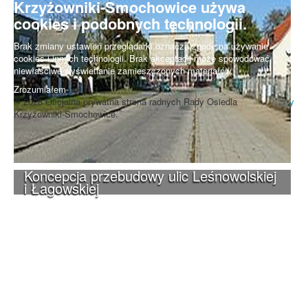
Krzyżowniki-Smochowice używa
cookies i podobnych technologii.
Brak zmiany ustawień przeglądarki oznacza zgodę na używanie
cookies i innych technologii. Brak akceptacji może spowodować
niewłaściwe wyświetlanie zamieszczonych materiałów.
Zrozumiałem
© 2026 Oficjalna prywatna strona radnych Rady Osiedla
Do góry
Krzyżowniki-Smochowice.
Koncepcja przebudowy ulic Leśnowolskiej
i Łagowskiej