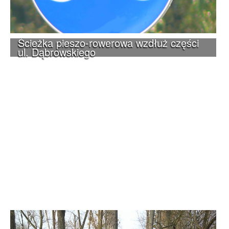
Ścieżka pieszo-rowerowa wzdłuż części
ul. Dąbrowskiego