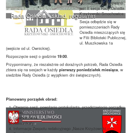
(poniedziałek) planowana
jest II sesja Rady Osiedla
Krzyżowniki-Smochowice.
Rada Osiedla - skład, regulamin
Sesja odbędzie się w
pomieszczeniach Rady
Osiedla mieszczących się
w Filii Biblioteki Publicznej,
ul. Muszkowska 1a
(wejście od ul. Ownickiej).
Rozpoczęcie sesji o godzinie
19:00
.
Przypominamy, że niezależnie od doraźnych potrzeb, Rada Osiedla
zbiera się na sesjach w każdy
pierwszy poniedziałek miesiąca
, w
siedzibie Rady Osiedla (z wyjątkiem dni świątecznych).
Planowany porządek obrad:
Otwarcie sesji, powołanie protokolanta, przedstawienie porządku
obrad.
Oświadczenia.
Komunikaty.
Informacje Zespołu redakcyjnego „Nasze Krzyżowniki –