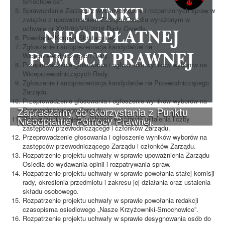
Smochowice”.
Sprawozdanie Zarządu z wydanych opinii i rozpatrzonych spraw w
związku z upoważnieniem Zarządu Osiedla wyrażonym w
uchwale nr XVII/82/VII/2016 Rady Osiedla.
Powołanie Komisji Skrutacyjnej.
Zgłoszenie i autoprezentacja kandydatów na
Wiceprzewodniczących Rady.
Przeprowadzenie głosowania i ogłoszenie wyników wyborów na
Wiceprzewodniczących Rady.
Zgłoszenie i autoprezentacja kandydatów na Przewodniczącego
Zarządu.
Przeprowadzenie głosowania i ogłoszenie wyników wyborów na
Zapraszamy do skorzystania z Punktu
Przewodniczącego Zarządu.
Nieodpłatnej Pomocy Prawnej.
Rozpatrzenie projektu uchwały w sprawie ustalenia liczby
zastępców przewodniczącego i członków Zarządu.
Przeprowadzenie głosowania i ogłoszenie wyników wyborów na
zastępców przewodniczącego Zarządu i członków Zarządu.
Rozpatrzenie projektu uchwały w sprawie upoważnienia Zarządu
Osiedla do wydawania opinii i rozpatrywania spraw.
Rozpatrzenie projektu uchwały w sprawie powołania stałej komisji
rady, określenia przedmiotu i zakresu jej działania oraz ustalenia
składu osobowego.
Rozpatrzenie projektu uchwały w sprawie powołania redakcji
czasopisma osiedlowego „Nasze Krzyżowniki-Smochowice”.
Rozpatrzenie projektu uchwały w sprawie desygnowania osób do