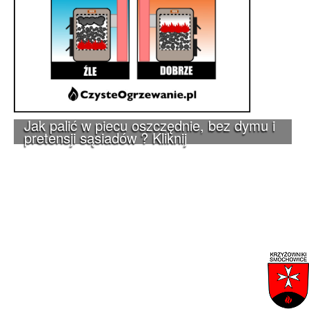
Jak palić w piecu oszczędnie, bez dymu i
pretensji sąsiadów ? Kliknij