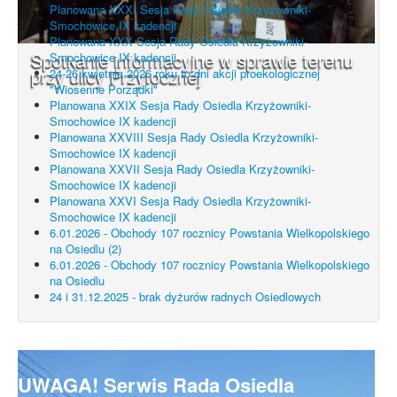
Planowana XXXI Sesja Rady Osiedla Krzyżowniki-
Smochowice IX kadencji
Planowana XXX Sesja Rady Osiedla Krzyżowniki-
Spotkanie informacyjne w sprawie terenu
Smochowice IX kadencji
przy ulicy Przytocznej
24-26 kwietnia 2026 roku to dni akcji proekologicznej
"Wiosenne Porządki"
Planowana XXIX Sesja Rady Osiedla Krzyżowniki-
Smochowice IX kadencji
Planowana XXVIII Sesja Rady Osiedla Krzyżowniki-
Smochowice IX kadencji
Planowana XXVII Sesja Rady Osiedla Krzyżowniki-
Smochowice IX kadencji
Planowana XXVI Sesja Rady Osiedla Krzyżowniki-
Smochowice IX kadencji
6.01.2026 - Obchody 107 rocznicy Powstania Wielkopolskiego
na Osiedlu (2)
6.01.2026 - Obchody 107 rocznicy Powstania Wielkopolskiego
na Osiedlu
24 i 31.12.2025 - brak dyżurów radnych Osiedlowych
UWAGA! Serwis Rada Osiedla