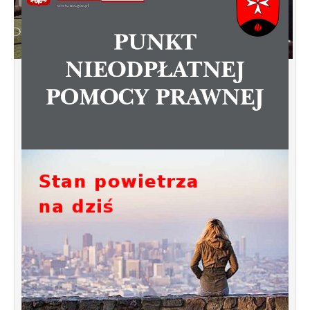
Konsultacje dotyczące terenu
Smochowice Południe w rejonie ulic
położonych pomiędzy Wejherowską,
Starogardzką, Pniewską, Pelplińską.