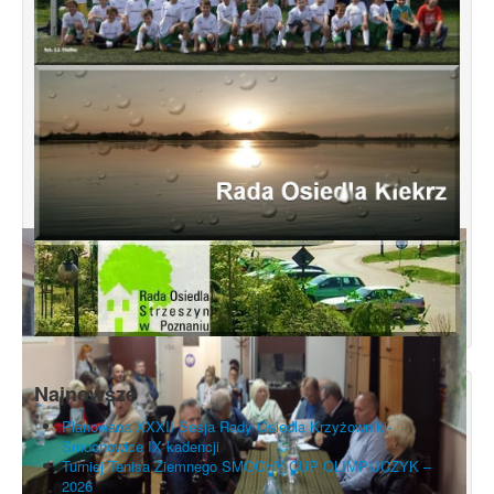
Najnowsze
Planowana XXXII Sesja Rady Osiedla Krzyżowniki-
Smochowice IX kadencji
Turniej Tenisa Ziemnego SMOCHY CUP OLIMPIJCZYK –
2026