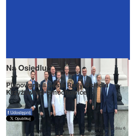
Dokumenty
Galeria
Na Osiedlu
Formularze
Do pobrania
Kontakt
Na Osiedlu
Rada Seniorów
Planowana II Sesja Rady Osiedla
Krzyżowniki-Smochowice
f
Udostępnij
Informujemy, że w dniu 6
maja 2019 roku