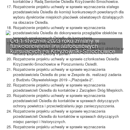
kontaktów z Radą Seniorów Osiedla Krzyżowniki-Smochowice.
Rozpatrzenie projektu uchwały w sprawie wyznaczenia stałego
przedstawiciela Osiedla do komisji konkursowych powołanych dla
wyboru dyrektorów miejskich placówek oświatowych działających
na obszarze Osiedla.
Rozpatrzenie projektu uchwały w sprawie wyznaczenia
przedstawiciela Osiedla do dokonywania przeglądów obiektów na
terenach przekazanych Osiedlu do korzystania.
Od 1 stycznia 2023 roku zmiany w
Rozpatrzenie projektu uchwały w sprawie wyznaczenia
funkcjonowaniu linii autobusowych
przedstawicieli Osiedla do komisji ds. oceny i lustracji obiektów w
kursujących na Krzyżowniki-Smochowice
ramach konkursu Zielony Poznań.
Rozpatrzenie projektu uchwały w sprawie członkostwa Osiedla
Krzyżowniki-Smochowice w Porozumieniu Osiedli.
Rozpatrzenie projektu uchwały w sprawie wyznaczenia
przedstawiciela Osiedla do prac w Zespole ds. realizacji zadania
z Budżetu Obywatelskiego 2019 –„Plażojada-2”.
Rozpatrzenie projektu uchwały w sprawie wyznaczenia
przedstawicieli Osiedla do kontaktów z Zarządem Dróg Miejskich.
Rozpatrzenie projektu uchwały w sprawie wyznaczenia
przedstawicieli Osiedla do kontaktów w sprawach dotyczących
ochrony powietrza i przeciwdziałaniu jego zanieczyszczenia.
Rozpatrzenie projektu uchwały w sprawie wyznaczenia
przedstawicieli Osiedla do kontaktów w sprawach dotyczących
miejsc pamięci i historycznych.
Rozpatrzenie projektu uchwały w sprawie wyznaczenia