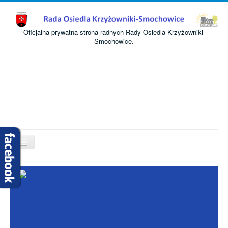
Oficjalna prywatna strona radnych Rady Osiedla Krzyżowniki-
Smochowice.
Przełącz
nawigację
Start
O nas
Informacje
Komisje