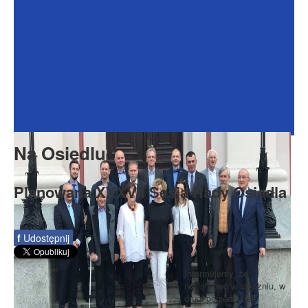
Dokumenty
Galeria
Na Osiedlu
Formularze
Do pobrania
Kontakt
Na Osiedlu
Rada Seniorów
Planowana XXXVII Sesja Rady Osiedla
f
Udostępnij
Informujemy, że
(wyjątkowo w styczniu, w
drugi poniedziałek