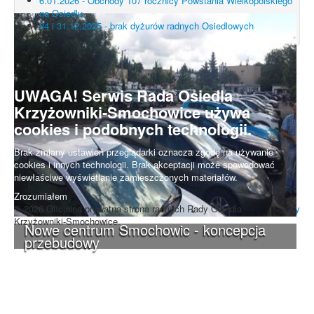
6.01.2026 - Obchody 107 rocznicy Powstania Wielkopolskiego
na Osiedlu
24 i 31.12.2025 - brak dyżurów radnych Osiedlowych
UWAGA! Serwis Rada Osiedla
Krzyżowniki-Smochowice używa
cookies i podobnych technologii.
Brak zmiany ustawień przeglądarki oznacza zgodę na używanie
cookies i innych technologii. Brak akceptacji może spowodować
niewłaściwe wyświetlanie zamieszczonych materiałów.
Zrozumiałem
© 2026 Oficjalna prywatna strona radnych Rady Osiedla
Do góry
Krzyżowniki-Smochowice.
Nowe centrum Smochowic - koncepcja
przebudowy