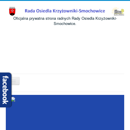
Oficjalna prywatna strona radnych Rady Osiedla Krzyżowniki-
Smochowice.
Przełącz
nawigację
Start
O nas
Informacje
Komisje