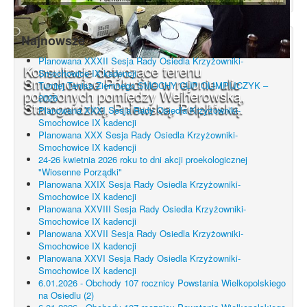
Najnowsze
Planowana XXXII Sesja Rady Osiedla Krzyżowniki-
Konsultacje dotyczące terenu
Smochowice IX kadencji
Smochowice Południe w rejonie ulic
Turniej Tenisa Ziemnego SMOCHY CUP OLIMPIJCZYK –
położonych pomiędzy Wejherowską,
2026
Starogardzką, Pniewską, Pelplińską.
Planowana XXXI Sesja Rady Osiedla Krzyżowniki-
Smochowice IX kadencji
Planowana XXX Sesja Rady Osiedla Krzyżowniki-
Smochowice IX kadencji
24-26 kwietnia 2026 roku to dni akcji proekologicznej
"Wiosenne Porządki"
Planowana XXIX Sesja Rady Osiedla Krzyżowniki-
Smochowice IX kadencji
Planowana XXVIII Sesja Rady Osiedla Krzyżowniki-
Smochowice IX kadencji
Planowana XXVII Sesja Rady Osiedla Krzyżowniki-
Smochowice IX kadencji
Planowana XXVI Sesja Rady Osiedla Krzyżowniki-
Smochowice IX kadencji
6.01.2026 - Obchody 107 rocznicy Powstania Wielkopolskiego
na Osiedlu (2)