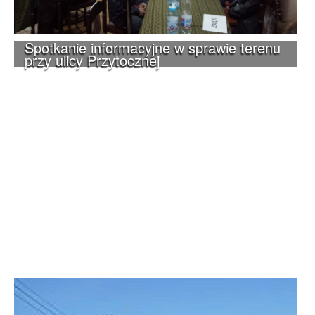
Spotkanie informacyjne w sprawie terenu
przy ulicy Przytocznej