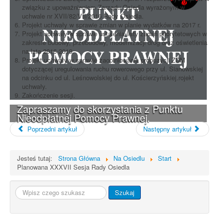
związku z upoważnieniem Zarządu Osiedla wyrażonym w
uchwale nr XVII/82/VII/2016 Rady Osiedla.
Projekt uchwały w sprawie zmian w planie wydatków na 2017 r.
Projekt uchwały w sprawie ustalenia listy zadań priorytetowych w
zakresie budowy, przebudowy, modernizacji dróg oraz oświetlenia
na lata 2016-2019.
Projekt uchwały w sprawie zaopiniowania propozycji ZDM
dotyczącej uregulowania ruchu rowerowego przy ul. Sianowskiej
na odcinku od ul. Leśnowolskiej do ul. Kościerzyńskiej.rojekt
uchwały.
Zakończenie sesji.
Zapraszamy do skorzystania z Punktu
Nieodpłatnej Pomocy Prawnej.
Poprzedni artykuł
Następny artykuł
Jesteś tutaj:
Strona Główna
Na Osiedlu
Start
Planowana XXXVII Sesja Rady Osiedla
Szukaj...
Szukaj