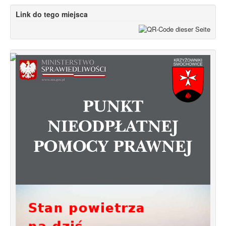
Link do tego miejsca
Od 1 stycznia 2023 roku zmiany w
funkcjonowaniu linii autobusowych
kursujących na Krzyżowniki-Smochowice