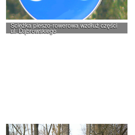
Ścieżka pieszo-rowerowa wzdłuż części
ul. Dąbrowskiego