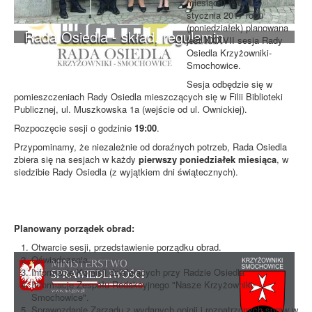
miesiąca) w dniu 9
stycznia 2017 roku
(poniedziałek) planowana
Rada Osiedla - skład, regulamin
jest XXXVII sesja Rady
Osiedla Krzyżowniki-
Smochowice.
Sesja odbędzie się w
pomieszczeniach Rady Osiedla mieszczących się w Filii Biblioteki
Publicznej, ul. Muszkowska 1a (wejście od ul. Ownickiej).
Rozpoczęcie sesji o godzinie
19:00
.
Przypominamy, że niezależnie od doraźnych potrzeb, Rada Osiedla
zbiera się na sesjach w każdy
pierwszy poniedziałek miesiąca
, w
siedzibie Rady Osiedla (z wyjątkiem dni świątecznych).
Planowany porządek obrad:
Otwarcie sesji, przedstawienie porządku obrad.
Oświadczenia.
Informacje Komisji działających przy Radzie Osiedla
Informacje Zespołu Redakcyjnego "Nasze Krzyżowniki-
Smochowice".
Sprawozdanie Zarządu z wydanych opinii i rozpatrzonych spraw w