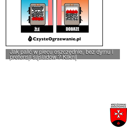
Jak palić w piecu oszczędnie, bez dymu i
pretensji sąsiadów ? Kliknij