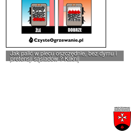
Jak palić w piecu oszczędnie, bez dymu i
pretensji sąsiadów ? Kliknij