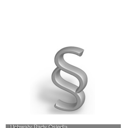
Uchwały Rady Osiedla