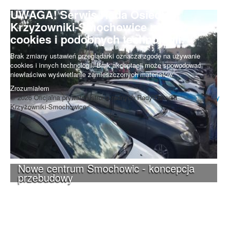
UWAGA! Serwis Rada Osiedla
Krzyżowniki-Smochowice używa
cookies i podobnych technologii.
Brak zmiany ustawień przeglądarki oznacza zgodę na używanie
cookies i innych technologii. Brak akceptacji może spowodować
niewłaściwe wyświetlanie zamieszczonych materiałów.
Zrozumiałem
© 2026 Oficjalna prywatna strona radnych Rady Osiedla
Do góry
Krzyżowniki-Smochowice.
Nowe centrum Smochowic - koncepcja
przebudowy