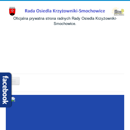
Oficjalna prywatna strona radnych Rady Osiedla Krzyżowniki-
Smochowice.
Przełącz
nawigację
Start
O nas
Informacje
Komisje