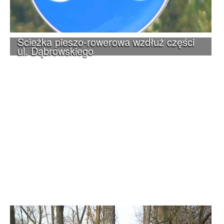
Ścieżka pieszo-rowerowa wzdłuż części
ul. Dąbrowskiego