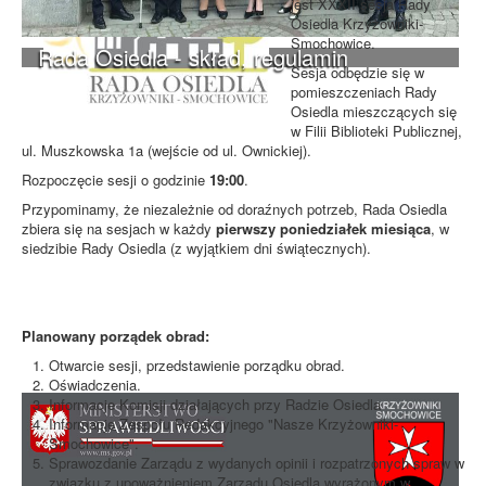
jest XXXII sesja Rady
Osiedla Krzyżowniki-
Smochowice.
Rada Osiedla - skład, regulamin
Sesja odbędzie się w
pomieszczeniach Rady
Osiedla mieszczących się
w Filii Biblioteki Publicznej,
ul. Muszkowska 1a (wejście od ul. Ownickiej).
Rozpoczęcie sesji o godzinie
19:00
.
Przypominamy, że niezależnie od doraźnych potrzeb, Rada Osiedla
zbiera się na sesjach w każdy
pierwszy poniedziałek miesiąca
, w
siedzibie Rady Osiedla (z wyjątkiem dni świątecznych).
Planowany porządek obrad:
Otwarcie sesji, przedstawienie porządku obrad.
Oświadczenia.
Informacje Komisji działających przy Radzie Osiedla
Informacje Zespołu Redakcyjnego "Nasze Krzyżowniki-
Smochowice".
Sprawozdanie Zarządu z wydanych opinii i rozpatrzonych spraw w
związku z upoważnieniem Zarządu Osiedla wyrażonym w