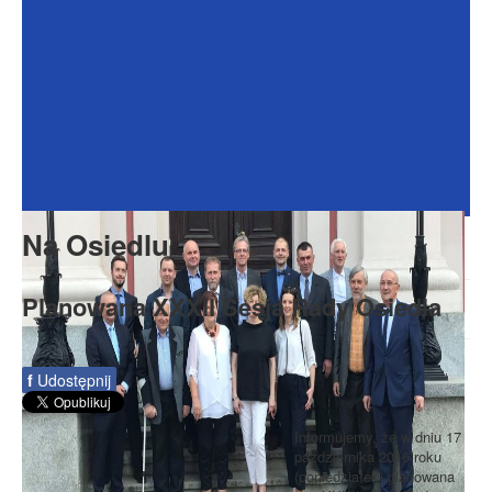
Dokumenty
Galeria
Na Osiedlu
Formularze
Do pobrania
Kontakt
Na Osiedlu
Rada Seniorów
Planowana XXXII Sesja Rady Osiedla
f
Udostępnij
Informujemy, że w dniu 17
października 2016 roku
(poniedziałek) planowana