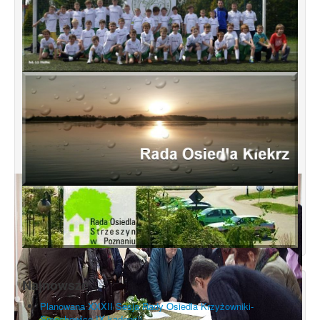
Najnowsze
Planowana XXXII Sesja Rady Osiedla Krzyżowniki-
Smochowice IX kadencji