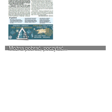
Można pobrać, poczytać...