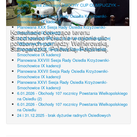
Turniej Tenisa Ziemnego SMOCHY CUP OLIMPIJCZYK –
2026
Planowana XXXI Sesja Rady Osiedla Krzyżowniki-
Smochowice IX kadencji
Planowana XXX Sesja Rady Osiedla Krzyżowniki-
Konsultacje dotyczące terenu
Smochowice IX kadencji
Smochowice Południe w rejonie ulic
24-26 kwietnia 2026 roku to dni akcji proekologicznej
położonych pomiędzy Wejherowską,
"Wiosenne Porządki"
Starogardzką, Pniewską, Pelplińską.
Planowana XXIX Sesja Rady Osiedla Krzyżowniki-
Smochowice IX kadencji
Planowana XXVIII Sesja Rady Osiedla Krzyżowniki-
Smochowice IX kadencji
Planowana XXVII Sesja Rady Osiedla Krzyżowniki-
Smochowice IX kadencji
Planowana XXVI Sesja Rady Osiedla Krzyżowniki-
Smochowice IX kadencji
6.01.2026 - Obchody 107 rocznicy Powstania Wielkopolskiego
na Osiedlu (2)
6.01.2026 - Obchody 107 rocznicy Powstania Wielkopolskiego
na Osiedlu
24 i 31.12.2025 - brak dyżurów radnych Osiedlowych