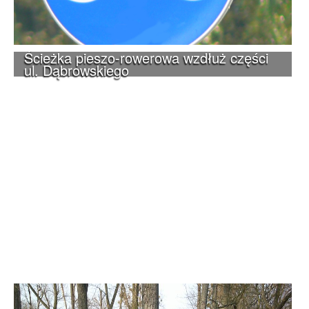
Ścieżka pieszo-rowerowa wzdłuż części
ul. Dąbrowskiego