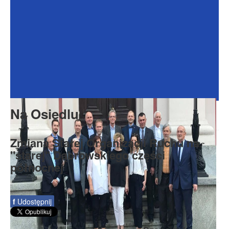
Dokumenty
Galeria
Na Osiedlu
Formularze
Do pobrania
Kontakt
Na Osiedlu
Rada Seniorów
Zmiana Stałej Organizacji Ruchu na
"starej" Dąbrowskiego części
północnej
f
Udostępnij