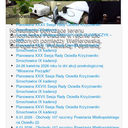
Najnowsze
Planowana XXXII Sesja Rady Osiedla Krzyżowniki-
Konsultacje dotyczące terenu
Smochowice IX kadencji
Smochowice Południe w rejonie ulic
Turniej Tenisa Ziemnego SMOCHY CUP OLIMPIJCZYK –
położonych pomiędzy Wejherowską,
2026
Starogardzką, Pniewską, Pelplińską.
Planowana XXXI Sesja Rady Osiedla Krzyżowniki-
Smochowice IX kadencji
Planowana XXX Sesja Rady Osiedla Krzyżowniki-
Smochowice IX kadencji
24-26 kwietnia 2026 roku to dni akcji proekologicznej
"Wiosenne Porządki"
Planowana XXIX Sesja Rady Osiedla Krzyżowniki-
Smochowice IX kadencji
Planowana XXVIII Sesja Rady Osiedla Krzyżowniki-
Smochowice IX kadencji
Planowana XXVII Sesja Rady Osiedla Krzyżowniki-
Smochowice IX kadencji
Planowana XXVI Sesja Rady Osiedla Krzyżowniki-
Smochowice IX kadencji
6.01.2026 - Obchody 107 rocznicy Powstania Wielkopolskiego
na Osiedlu (2)
6.01.2026 - Obchody 107 rocznicy Powstania Wielkopolskiego