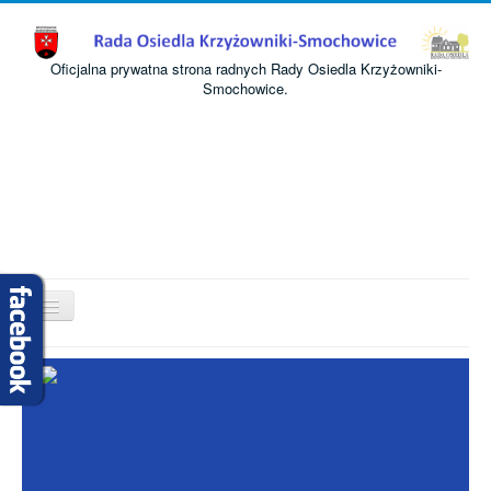
Oficjalna prywatna strona radnych Rady Osiedla Krzyżowniki-
Smochowice.
Przełącz
nawigację
Start
O nas
Informacje
Komisje