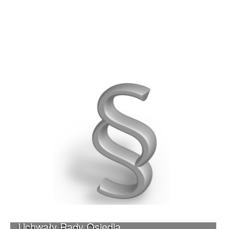
Uchwały Rady Osiedla