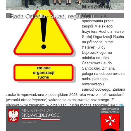
Szanowni
Mieszkańcy,
Rada Osiedla - skład, regulamin
informujemy o
opracowaniu przez
zespół Miejskiego
Inżyniera Ruchu zmianie
Stałej Organizacji Ruchu
na północnej nitce
("starej") ulicy
Dąbrowskiego, na
odcinku od ulicy
Czarnkowskiej do
Santockiej. Zmiana
polega na odseperowaniu
ruchu pieszego,
rowerowego i
samochodowego. Zmiana
zostanie wprowadzona z początkiem 2023 roku wraz z możliwościami
(warunki atmosferyczne) wykonania oznakowania poziomego. Z
planowanymi zmianami w organizacji ruchu można zapoznać się
tutaj
.