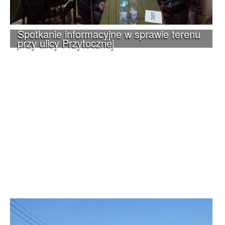
Spotkanie informacyjne w sprawie terenu
przy ulicy Przytocznej