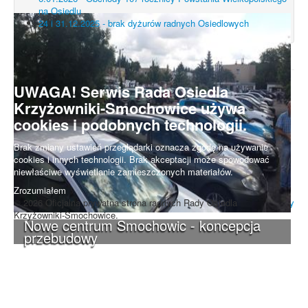
na Osiedlu
24 i 31.12.2025 - brak dyżurów radnych Osiedlowych
UWAGA! Serwis Rada Osiedla
Krzyżowniki-Smochowice używa
cookies i podobnych technologii.
Brak zmiany ustawień przeglądarki oznacza zgodę na używanie
cookies i innych technologii. Brak akceptacji może spowodować
niewłaściwe wyświetlanie zamieszczonych materiałów.
Zrozumiałem
© 2026 Oficjalna prywatna strona radnych Rady Osiedla
Do góry
Krzyżowniki-Smochowice.
Nowe centrum Smochowic - koncepcja
przebudowy