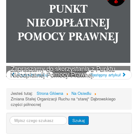
Zapraszamy do skorzystania z Punktu
Nieodpłatnej Pomocy Prawnej.
Poprzedni artykuł
Następny artykuł
Jesteś tutaj:
Strona Główna
Na Osiedlu
Zmiana Stałej Organizacji Ruchu na "starej" Dąbrowskiego
części północnej
Szukaj...
Szukaj