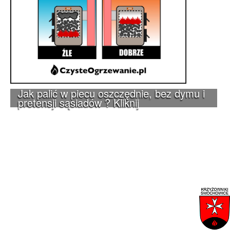
Jak palić w piecu oszczędnie, bez dymu i
pretensji sąsiadów ? Kliknij