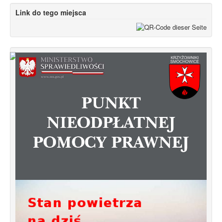
Link do tego miejsca
Od 1 stycznia 2023 roku zmiany w
funkcjonowaniu linii autobusowych
kursujących na Krzyżowniki-Smochowice