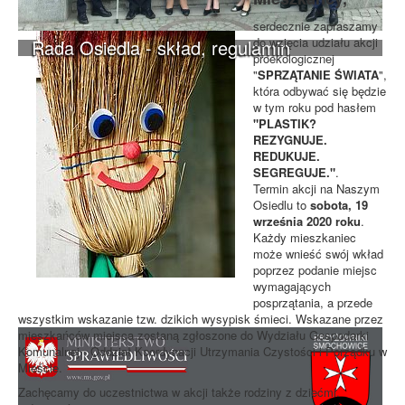
serdecznie zapraszamy
do wzięcia udziału akcji
Rada Osiedla - skład, regulamin
proekologicznej
"
SPRZĄTANIE ŚWIATA
",
która odbywać się będzie
w tym roku pod hasłem
"PLASTIK?
REZYGNUJE.
REDUKUJE.
SEGREGUJE."
.
Termin akcji na Naszym
Osiedlu to
sobota, 19
września 2020 roku
.
Każdy mieszkaniec
może wnieść swój wkład
poprzez podanie miejsc
wymagających
posprzątania, a przede
wszystkim wskazanie tzw. dzikich wysypisk śmieci. Wskazane przez
mieszkańców miejsca zostaną zgłoszone do Wydziału Gospodarki
Komunalnej - Oddział Koordynacji Utrzymania Czystości i Porządku w
Mieście.
Zachęcamy do uczestnictwa w akcji także rodziny z dziećmi.