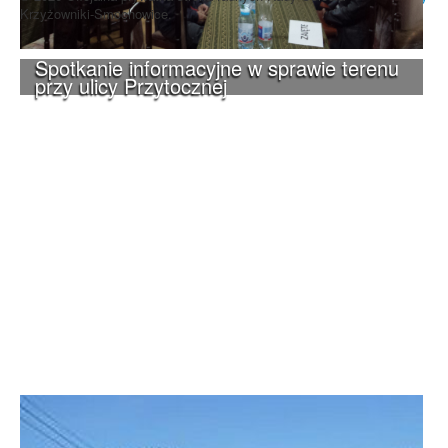
Krzyżowniki-Smochowice.
Spotkanie informacyjne w sprawie terenu
przy ulicy Przytocznej