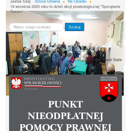
Jesteś tutaj:
Strona Główna
Na Osiedlu
19 września 2020 roku to dzień akcji proekologicznej "Sprzątanie
Świata"
Szukaj...
Szukaj
Link do tego miejsca
Spotkanie informacyjne w sprawie
budowy ulic Łebska, Łagowska,
Kociewska, Żukowska