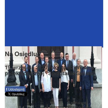
Dokumenty
Galeria
Na Osiedlu
Formularze
Do pobrania
Kontakt
Na Osiedlu
Rada Seniorów
19 września 2020 roku to dzień akcji
proekologicznej "Sprzątanie Świata"
f
Udostępnij
Szanowni
Mieszkańcy,