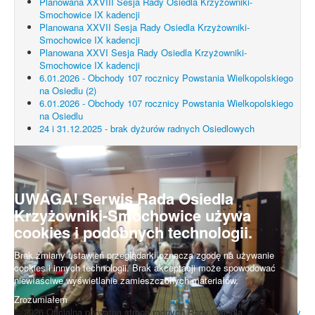
Planowana XXVIII Sesja Rady Osiedla Krzyżowniki-
Smochowice IX kadencji
Planowana XXVII Sesja Rady Osiedla Krzyżowniki-
Smochowice IX kadencji
Planowana XXVI Sesja Rady Osiedla Krzyżowniki-
Smochowice IX kadencji
6.01.2026 - Obchody 107 rocznicy Powstania Wielkopolskiego
na Osiedlu (2)
6.01.2026 - Obchody 107 rocznicy Powstania Wielkopolskiego
na Osiedlu
24 i 31.12.2025 - brak dyżurów radnych Osiedlowych
UWAGA! Serwis Rada Osiedla
Krzyżowniki-Smochowice używa
cookies i podobnych technologii.
Brak zmiany ustawień przeglądarki oznacza zgodę na używanie
cookies i innych technologii. Brak akceptacji może spowodować
niewłaściwe wyświetlanie zamieszczonych materiałów.
Zrozumiałem
© 2026 Oficjalna prywatna strona radnych Rady Osiedla
Do góry