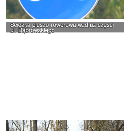
Ścieżka pieszo-rowerowa wzdłuż części
ul. Dąbrowskiego