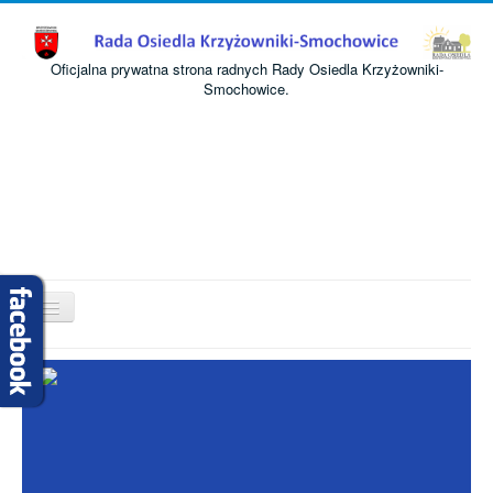
Oficjalna prywatna strona radnych Rady Osiedla Krzyżowniki-
Smochowice.
Przełącz
nawigację
Start
O nas
Informacje
Komisje