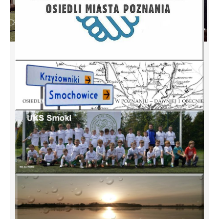
Konsultacje dotyczące terenu
Smochowice Południe w rejonie ulic
położonych pomiędzy Wejherowską,
Starogardzką, Pniewską, Pelplińską.