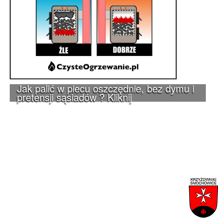
Jak palić w piecu oszczędnie, bez dymu i
pretensji sąsiadów ? Kliknij