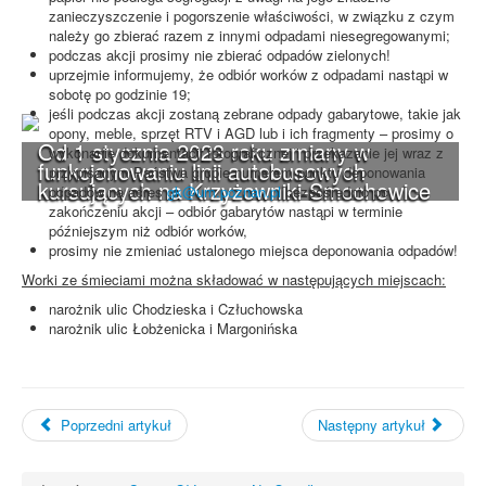
zanieczyszczenie i pogorszenie właściwości, w związku z czym
należy go zbierać razem z innymi odpadami niesegregowanymi;
podczas akcji prosimy nie zbierać odpadów zielonych!
uprzejmie informujemy, że odbiór worków z odpadami nastąpi w
sobotę po godzinie 19;
jeśli podczas akcji zostaną zebrane odpady gabarytowe, takie jak
opony, meble, sprzęt RTV i AGD lub i ich fragmenty – prosimy o
Od 1 stycznia 2023 roku zmiany w
wykonanie dokumentacji fotograficznej i przekazanie jej wraz z
funkcjonowaniu linii autobusowych
przypisanym Państwa grupie numerem punktu deponowania
kursujących na Krzyżowniki-Smochowice
odpadów na adres
gk@um.poznan.pl
bezpośrednio po
zakończeniu akcji – odbiór gabarytów nastąpi w terminie
późniejszym niż odbiór worków,
prosimy nie zmieniać ustalonego miejsca deponowania odpadów!
Worki ze śmieciami można składować w następujących miejscach:
narożnik ulic Chodzieska i Człuchowska
narożnik ulic Łobżenicka i Margonińska
Poprzedni artykuł
Następny artykuł