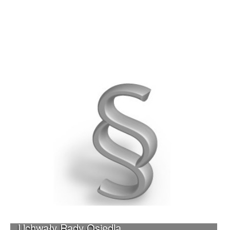
Uchwały Rady Osiedla