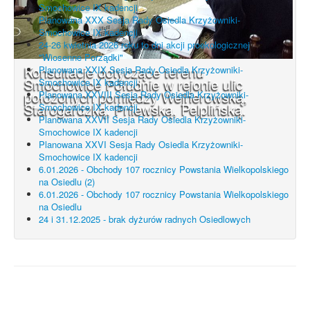
Smochowice IX kadencji
Planowana XXX Sesja Rady Osiedla Krzyżowniki-
Smochowice IX kadencji
24-26 kwietnia 2026 roku to dni akcji proekologicznej
"Wiosenne Porządki"
Konsultacje dotyczące terenu
Planowana XXIX Sesja Rady Osiedla Krzyżowniki-
Smochowice Południe w rejonie ulic
Smochowice IX kadencji
położonych pomiędzy Wejherowską,
Planowana XXVIII Sesja Rady Osiedla Krzyżowniki-
Starogardzką, Pniewską, Pelplińską.
Smochowice IX kadencji
Planowana XXVII Sesja Rady Osiedla Krzyżowniki-
Smochowice IX kadencji
Planowana XXVI Sesja Rady Osiedla Krzyżowniki-
Smochowice IX kadencji
6.01.2026 - Obchody 107 rocznicy Powstania Wielkopolskiego
na Osiedlu (2)
6.01.2026 - Obchody 107 rocznicy Powstania Wielkopolskiego
na Osiedlu
24 i 31.12.2025 - brak dyżurów radnych Osiedlowych
UWAGA! Serwis Rada Osiedla
Krzyżowniki-Smochowice używa