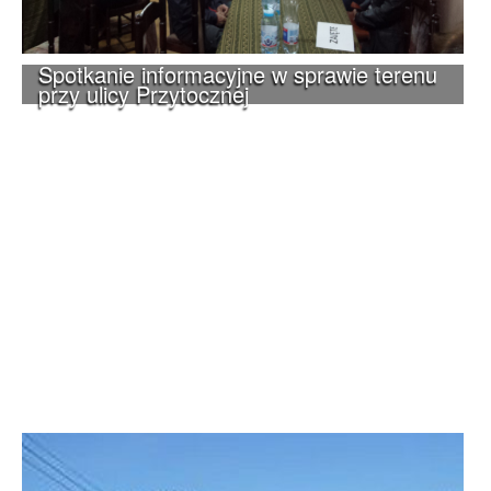
Spotkanie informacyjne w sprawie terenu
przy ulicy Przytocznej