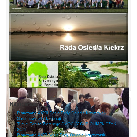
Najnowsze
Planowana XXXII Sesja Rady Osiedla Krzyżowniki-
Smochowice IX kadencji
Turniej Tenisa Ziemnego SMOCHY CUP OLIMPIJCZYK –
2026
Planowana XXXI Sesja Rady Osiedla Krzyżowniki-