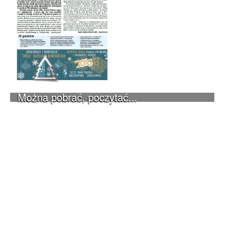
Można pobrać, poczytać...