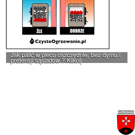
Jak palić w piecu oszczędnie, bez dymu i
pretensji sąsiadów ? Kliknij