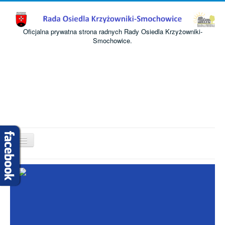
Oficjalna prywatna strona radnych Rady Osiedla Krzyżowniki-
Smochowice.
Przełącz
nawigację
Start
O nas
Informacje
Komisje