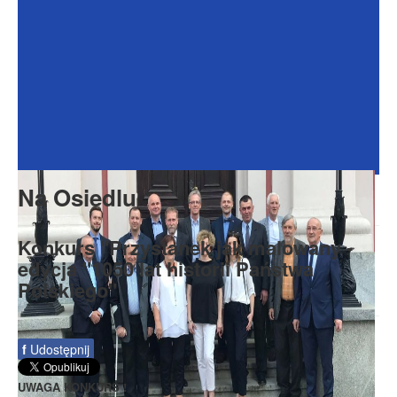
Dokumenty
Galeria
Na Osiedlu
Formularze
Do pobrania
Kontakt
Na Osiedlu
Rada Seniorów
Konkurs "Przystanek jak malowany -
edycja "1050 lat historii Państwa
Polskiego"
f
Udostępnij
UWAGA KONKURS !