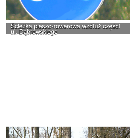
Ścieżka pieszo-rowerowa wzdłuż części
ul. Dąbrowskiego