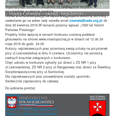
„Przystanek jak malowany 1050 lat historii Polski „ to temat
tegorocznego konkursu dla dzieci na upiększenie wyglądu
przystanków w naszym mieście.
Rada Osiedla - skład, regulamin
Udział w konkursie polega na wykonaniu projektu dowolną techniką i
nadesłanie go na adres rady osiedla email
oswiata@rada.org.pl
do
dnia 30 kwietnia 2016.W temacie prosimy wpisać „1050 lat historii
Państwa Polskiego”
Projekty które wpłyną w ramach konkursu zostaną poddane
głosowaniu na stronie www.miastopoznaj.pl w dniach od 12 do 24
maja 2016 do godz. 24.00
Autorzy najciekawszych prac przeniosą swoją sztukę na przystanek
przy ul.Leśnowolskiej w dniu 4 czerwca. Uczestnicy nie ponoszą
żadnych kosztów związanych z konkursem.
Chęć udziału w konkursie zgłosiły już dzieci z ZS NR 1 przy
ul.Leśnowolskiej, ZS NR 2 przy ul.Hangarowej oraz dzieci ze Świetlicy
Socjoterapeutycznej przy ul.Santockiej.
Dla najciekawszych prac przewidziane zostały upominki.
Serdecznie zapraszamy do zabawy.
Do pobrania poniżej:
Regulamin
Załącznik do Regulaminu
Kwestionariusz Uczestnictwa
Zdjęcie nr 1 dotyczące przystanku
Zdjęcie nr 2 dotyczące przystanku