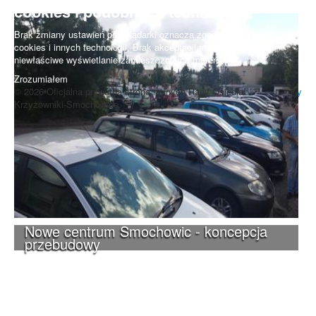
cookies i podobnych technologii.
Brak zmiany ustawień przeglądarki oznacza zgodę na używanie
cookies i innych technologii. Brak akceptacji może spowodować
niewłaściwe wyświetlanie zamieszczonych materiałów.
Zrozumiałem
© 2026 Oficjalna prywatna strona radnych Rady Osiedla
Do góry
Krzyżowniki-Smochowice.
Nowe centrum Smochowic - koncepcja
przebudowy