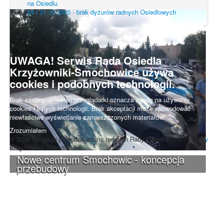
na Osiedlu
24 i 31.12.2025 - brak dyżurów radnych Osiedlowych
UWAGA! Serwis Rada Osiedla
Krzyżowniki-Smochowice używa
cookies i podobnych technologii.
Brak zmiany ustawień przeglądarki oznacza zgodę na używanie
cookies i innych technologii. Brak akceptacji może spowodować
niewłaściwe wyświetlanie zamieszczonych materiałów.
Zrozumiałem
© 2026 Oficjalna prywatna strona radnych Rady Osiedla
Do góry
Krzyżowniki-Smochowice.
Nowe centrum Smochowic - koncepcja
przebudowy