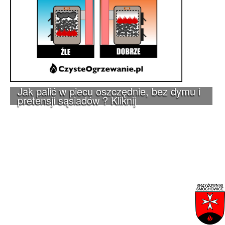
Jak palić w piecu oszczędnie, bez dymu i
pretensji sąsiadów ? Kliknij