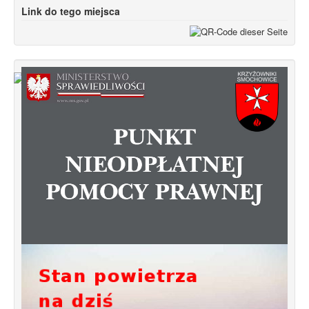
Link do tego miejsca
Od 1 stycznia 2023 roku zmiany w
funkcjonowaniu linii autobusowych
kursujących na Krzyżowniki-Smochowice