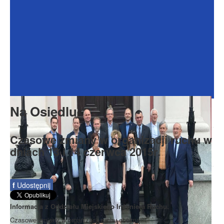
Dokumenty
Galeria
Na Osiedlu
Formularze
Do pobrania
Kontakt
Na Osiedlu
Rada Seniorów
Czasowe zmiany w organizacji ruchu w
dniach 13 i 14 czerwca 2015r.
f
Udostępnij
Informacja z Oddziału Miejskiego Inżyniera Ruchu.
Czasowe zmiany w organizacji ruchu obejmą: