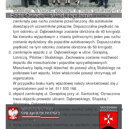
ograniczenia w ciągu ul. Dąbrowskiego od ul. Gorajskiej do ul.
Skalskiego. Na kierunku wjazdowym do miasta (południowym) ul.
Rada Osiedla - skład, regulamin
Dąbrowskiego zostanie zwężona do jednego pasa ruchu, a
zamknięty pas ruchu zostanie przeznaczony dla autobusów
dowożących uczestników pokazów. Dopuszczalna prędkość na
tym odcinku ul. Dąbrowskiego zostanie obniżona do 40 km/godz.
Na kierunku wyjazdowym z miasta (północnym) jeden pas ruchu
zostanie wydzielony dla pojazdów autobusowych. Dopuszczalna
prędkość na tym odcinku zostanie obniżona do 50 km/godz.
zamknięcie wjazdu z ul. Dąbrowskiego w ulice: Gorajską,
Lotniczą, Pilotów i Skalskiego. Zachowana zostanie możliwość
dojazdu dla mieszkańców i pojazdów uprzywilejowanych.
Mieszkańcy będą mogli dojechać do posesji ulicą Skalskiego na
podstawie kart wjazdu, które właściciele posesji otrzymają od
organizatora.
W przypadku braku karty wjazdowej należy skontaktować się z
organizatorem pod nr tel. 511 533 166.
objazd zamkniętej ul. Gorajskiej przy ul. Santockiej. Oznaczona
trasa objazdu prowadzi ulicami: Dąbrowskiego, Słupską /
Wichrową, Dąbrowskiego.
zakaz zatrzymywania się i postoju wzdłuż całej ul. Tatrzańskiej w
związku z poprowadzeniem nią tymczasowej komunikacji
autobusowej.
wyłączenie sygnalizacji świetlnej na zjazdach i wjazdach z ul.