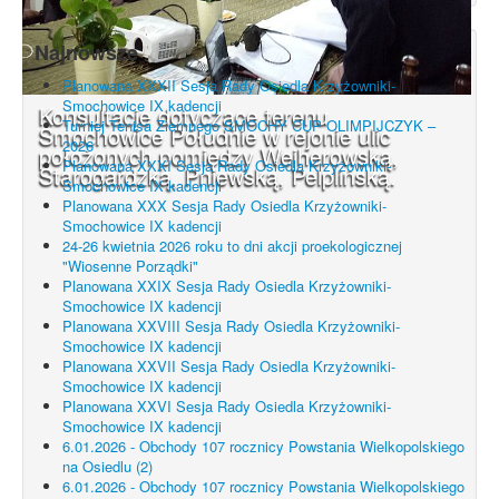
Najnowsze
Planowana XXXII Sesja Rady Osiedla Krzyżowniki-
Smochowice IX kadencji
Konsultacje dotyczące terenu
Turniej Tenisa Ziemnego SMOCHY CUP OLIMPIJCZYK –
Smochowice Południe w rejonie ulic
2026
położonych pomiędzy Wejherowską,
Planowana XXXI Sesja Rady Osiedla Krzyżowniki-
Starogardzką, Pniewską, Pelplińską.
Smochowice IX kadencji
Planowana XXX Sesja Rady Osiedla Krzyżowniki-
Smochowice IX kadencji
24-26 kwietnia 2026 roku to dni akcji proekologicznej
"Wiosenne Porządki"
Planowana XXIX Sesja Rady Osiedla Krzyżowniki-
Smochowice IX kadencji
Planowana XXVIII Sesja Rady Osiedla Krzyżowniki-
Smochowice IX kadencji
Planowana XXVII Sesja Rady Osiedla Krzyżowniki-
Smochowice IX kadencji
Planowana XXVI Sesja Rady Osiedla Krzyżowniki-
Smochowice IX kadencji
6.01.2026 - Obchody 107 rocznicy Powstania Wielkopolskiego
na Osiedlu (2)
6.01.2026 - Obchody 107 rocznicy Powstania Wielkopolskiego