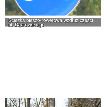
Ścieżka pieszo-rowerowa wzdłuż części
ul. Dąbrowskiego