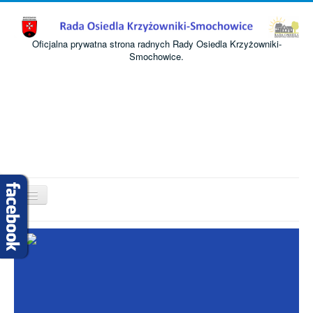
Oficjalna prywatna strona radnych Rady Osiedla Krzyżowniki-
Smochowice.
Przełącz
nawigację
Start
O nas
Informacje
Komisje