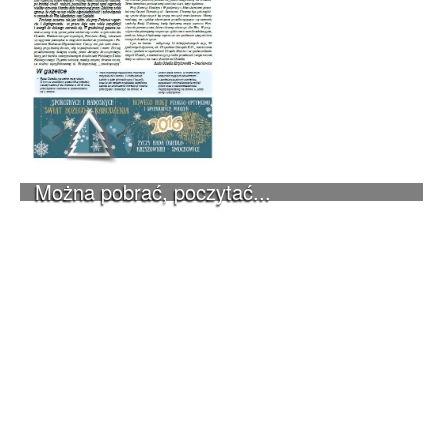
Można pobrać, poczytać...