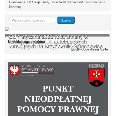
Planowana XV Sesja Rady Osiedla Krzyżowniki-Smochowice IX
kadencji
Szukaj...
Szukaj
Od 1 stycznia 2023 roku zmiany w
funkcjonowaniu linii autobusowych
Link do tego miejsca
kursujących na Krzyżowniki-Smochowice