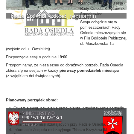
planowana jest XV sesja
Rady Osiedla Krzyżowniki-
Smochowice.
Rada Osiedla - skład, regulamin
Sesja odbędzie się w
pomieszczeniach Rady
Osiedla mieszczących się
w Filii Biblioteki Publicznej,
ul. Muszkowska 1a
(wejście od ul. Ownickiej).
Rozpoczęcie sesji o godzinie
19:00
.
Przypominamy, że niezależnie od doraźnych potrzeb, Rada Osiedla
zbiera się na sesjach w każdy
pierwszy poniedziałek miesiąca
(z wyjątkiem dni świątecznych).
Planowany porządek obrad:
Otwarcie sesji, powołanie protokolanta, przedstawienie porządku
obrad.
Komunikaty.
Informacje Komisji działających przy Radzie Osiedla.
Informacje Zespołu redakcyjnego "Nasze Krzyżowniki -