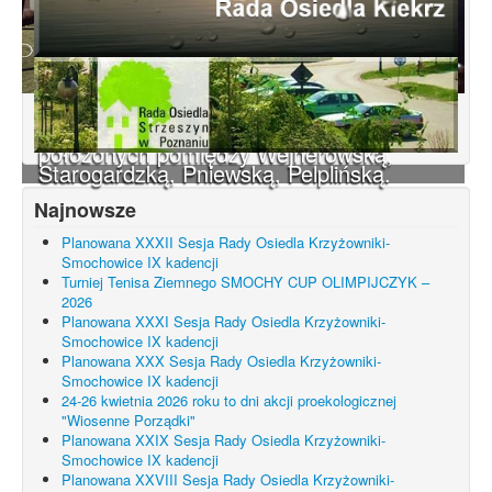
Konsultacje dotyczące terenu
Smochowice Południe w rejonie ulic
położonych pomiędzy Wejherowską,
Starogardzką, Pniewską, Pelplińską.
Najnowsze
Planowana XXXII Sesja Rady Osiedla Krzyżowniki-
Smochowice IX kadencji
Turniej Tenisa Ziemnego SMOCHY CUP OLIMPIJCZYK –
2026
Planowana XXXI Sesja Rady Osiedla Krzyżowniki-
Smochowice IX kadencji
Planowana XXX Sesja Rady Osiedla Krzyżowniki-
Smochowice IX kadencji
24-26 kwietnia 2026 roku to dni akcji proekologicznej
"Wiosenne Porządki"
Planowana XXIX Sesja Rady Osiedla Krzyżowniki-
Smochowice IX kadencji
Planowana XXVIII Sesja Rady Osiedla Krzyżowniki-