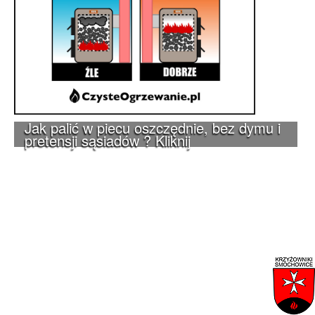
Jak palić w piecu oszczędnie, bez dymu i
pretensji sąsiadów ? Kliknij