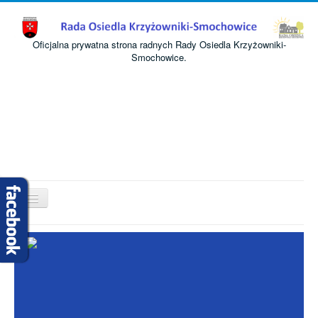
Oficjalna prywatna strona radnych Rady Osiedla Krzyżowniki-
Smochowice.
Przełącz
nawigację
Start
O nas
Informacje
Komisje