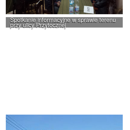
Spotkanie informacyjne w sprawie terenu
przy ulicy Przytocznej