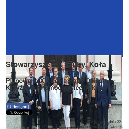
Dokumenty
Galeria
Na Osiedlu
Formularze
Do pobrania
Kontakt
Stowarzyszenia, Kluby, Koła
Rada Seniorów
Planowana XV Sesja Rady Osiedla
Krzyżowniki-Smochowice IX kadencji
f
Udostępnij
Informujemy, że w dniu 22
kwietnia 2025 roku (wtorek)