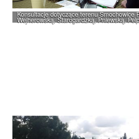
Konsultacje dotyczące terenu Smochowice P
Wejherowską, Starogardzką, Pniewską, Pelp