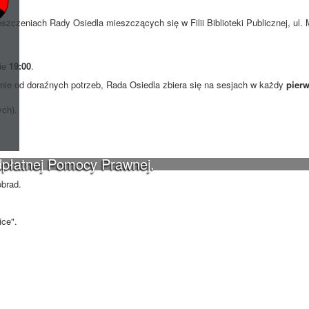
szczeniach Rady Osiedla mieszczących się w Filii Biblioteki Publicznej, ul
nie
19:00
.
ie od doraźnych potrzeb, Rada Osiedla zbiera się na sesjach w każdy
pierw
ych).
dpłatnej Pomocy Prawnej.
obrad.
ce".