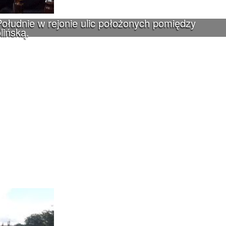
ołudnie w rejonie ulic położonych pomiędzy
lińską.