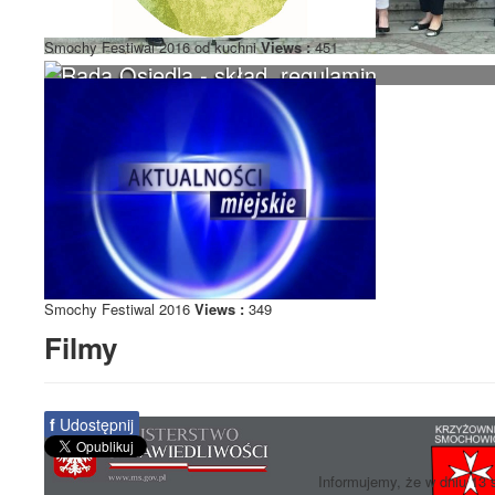
Smochy Festiwal 2016 od kuchni
Views :
451
Rada Osiedla - skład, regulamin
Smochy Festiwal 2016
Views :
349
Filmy
f
Udostępnij
Informujemy, że w dniu 13 