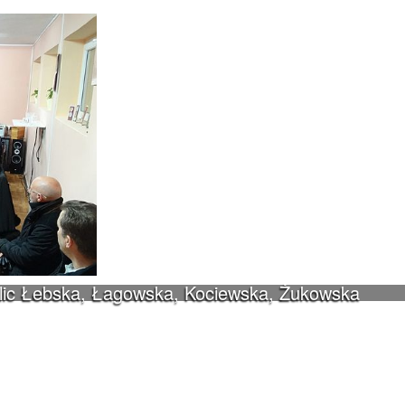
ulic Łebska, Łagowska, Kociewska, Żukowska