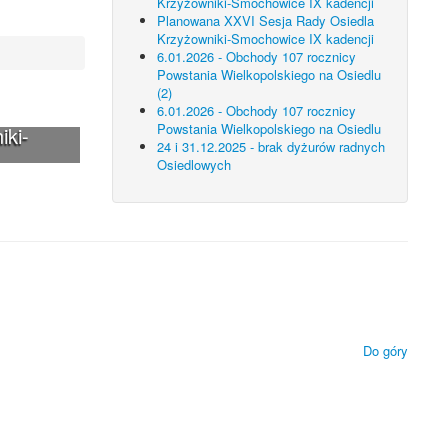
Krzyżowniki-Smochowice IX kadencji
Planowana XXVI Sesja Rady Osiedla
Krzyżowniki-Smochowice IX kadencji
6.01.2026 - Obchody 107 rocznicy
Powstania Wielkopolskiego na Osiedlu
(2)
6.01.2026 - Obchody 107 rocznicy
Powstania Wielkopolskiego na Osiedlu
iki-
24 i 31.12.2025 - brak dyżurów radnych
Osiedlowych
 technologii.
ietlanie zamieszczonych materiałów.
Do góry