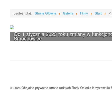
Jesteś tutaj:
Strona Główna
Galeria
Filmy
Start
Pl
Od 1 stycznia 2023 roku zmiany w funkcjono
Smochowice
UWAGA! Serwis Rada Osiedla Krzyżown
Brak zmiany ustawień przeglądarki oznacza zgodę na używanie cookie
Zrozumiałem
© 2026 Oficjalna prywatna strona radnych Rady Osiedla Krzyżowniki