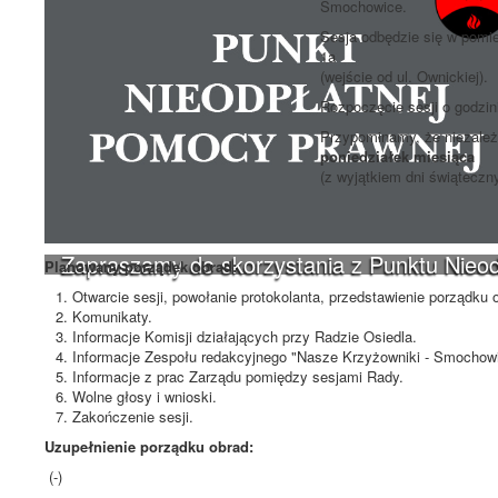
Smochowice.
Sesja odbędzie się w pomie
1a
(wejście od ul. Ownickiej).
Rozpoczęcie sesji o godzi
Przypominamy, że niezależn
poniedziałek miesiąca
(z wyjątkiem dni świąteczn
Zapraszamy do skorzystania z Punktu Nieo
Planowany porządek obrad:
Otwarcie sesji, powołanie protokolanta, przedstawienie porządku 
Komunikaty.
Informacje Komisji działających przy Radzie Osiedla.
Informacje Zespołu redakcyjnego "Nasze Krzyżowniki - Smochowi
Informacje z prac Zarządu pomiędzy sesjami Rady.
Wolne głosy i wnioski.
Zakończenie sesji.
Uzupełnienie porządku obrad:
(-)