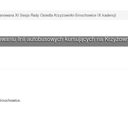
anowana XI Sesja Rady Osiedla Krzyżowniki-Smochowice IX kadencji
waniu linii autobusowych kursujących na Krzyżown
iki-Smochowice używa cookies i podobnych
s i innych technologii. Brak akceptacji może spowodować niewłaściwe wyśw
-Smochowice.