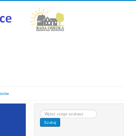
iorów
Szukaj...
Szukaj