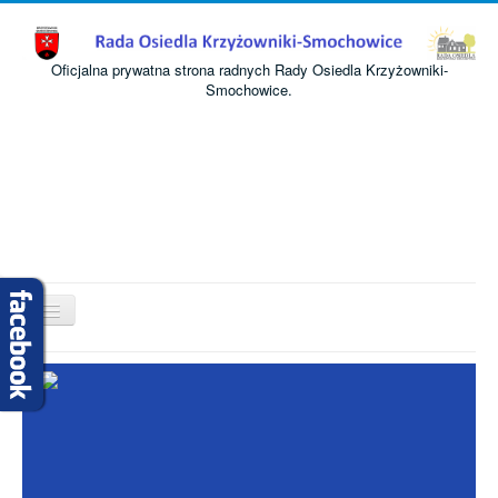
Oficjalna prywatna strona radnych Rady Osiedla Krzyżowniki-
Smochowice.
Przełącz
nawigację
Start
O nas
Informacje
Komisje