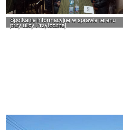
Spotkanie informacyjne w sprawie terenu
przy ulicy Przytocznej