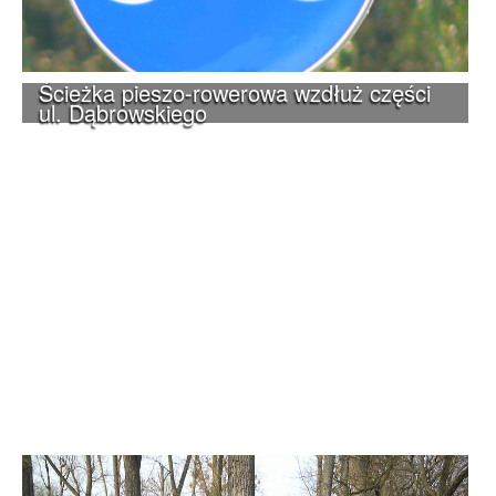
Ścieżka pieszo-rowerowa wzdłuż części
ul. Dąbrowskiego