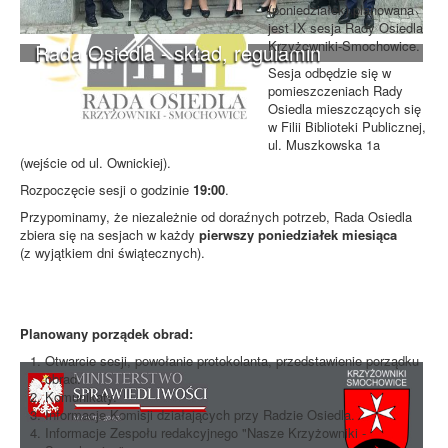
(poniedziałek)
planowana
jest IX sesja Rady Osiedla
Krzyżowniki-Smochowice.
Rada Osiedla - skład, regulamin
Sesja odbędzie się w
pomieszczeniach Rady
Osiedla mieszczących się
w Filii Biblioteki Publicznej,
ul. Muszkowska 1a
(wejście od ul. Ownickiej).
Rozpoczęcie sesji o godzinie
19:00
.
Przypominamy, że niezależnie od doraźnych potrzeb, Rada Osiedla
zbiera się na sesjach w każdy
pierwszy poniedziałek miesiąca
(z wyjątkiem dni świątecznych).
Planowany porządek obrad:
Otwarcie sesji, powołanie protokolanta, przedstawienie porządku
obrad.
Komunikaty.
Informacje Komisji działających przy Radzie Osiedla.
Informacje Zespołu redakcyjnego "Nasze Krzyżowniki -