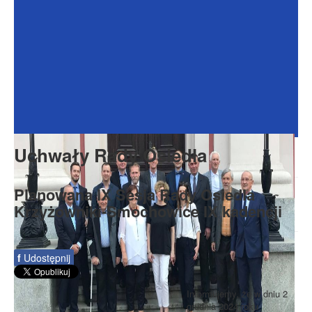
Dokumenty
Galeria
Na Osiedlu
Formularze
Do pobrania
Kontakt
Uchwały Rady Osiedla
Rada Seniorów
Planowana IX Sesja Rady Osiedla
Krzyżowniki-Smochowice IX kadencji
f
Udostępnij
Informujemy, że w dniu 2
grudnia 2024 roku