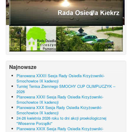
Konsultacje dotyczące terenu
Smochowice Południe w rejonie ulic
położonych pomiędzy Wejherowską,
Starogardzką, Pniewską, Pelplińską.
Najnowsze
Planowana XXXII Sesja Rady Osiedla Krzyżowniki-
Smochowice IX kadencji
Turniej Tenisa Ziemnego SMOCHY CUP OLIMPIJCZYK –
2026
Planowana XXXI Sesja Rady Osiedla Krzyżowniki-
Smochowice IX kadencji
Planowana XXX Sesja Rady Osiedla Krzyżowniki-
Smochowice IX kadencji
24-26 kwietnia 2026 roku to dni akcji proekologicznej
"Wiosenne Porządki"
Planowana XXIX Sesja Rady Osiedla Krzyżowniki-