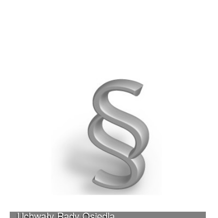
Uchwały Rady Osiedla