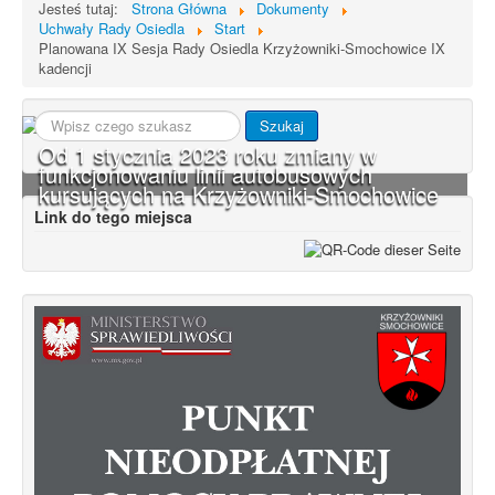
Jesteś tutaj:
Strona Główna
Dokumenty
Uchwały Rady Osiedla
Start
Planowana IX Sesja Rady Osiedla Krzyżowniki-Smochowice IX
kadencji
Szukaj...
Szukaj
Od 1 stycznia 2023 roku zmiany w
funkcjonowaniu linii autobusowych
kursujących na Krzyżowniki-Smochowice
Link do tego miejsca