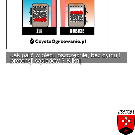
Jak palić w piecu oszczędnie, bez dymu i
pretensji sąsiadów ? Kliknij