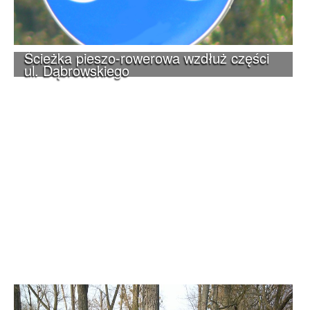
Ścieżka pieszo-rowerowa wzdłuż części
ul. Dąbrowskiego