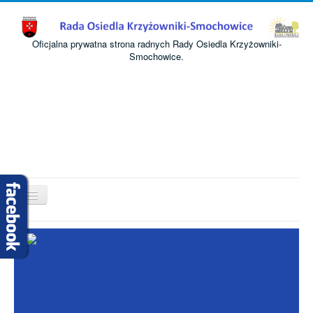
Oficjalna prywatna strona radnych Rady Osiedla Krzyżowniki-
Smochowice.
Przełącz
nawigację
Start
O nas
Informacje
Komisje