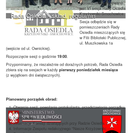
(poniedziałek) planowana
jest VI sesja Rady Osiedla
Krzyżowniki-Smochowice.
Rada Osiedla - skład, regulamin
Sesja odbędzie się w
pomieszczeniach Rady
Osiedla mieszczących się
w Filii Biblioteki Publicznej,
ul. Muszkowska 1a
(wejście od ul. Ownickiej).
Rozpoczęcie sesji o godzinie
19:00
.
Przypominamy, że niezależnie od doraźnych potrzeb, Rada Osiedla
zbiera się na sesjach w każdy
pierwszy poniedziałek miesiąca
(z wyjątkiem dni świątecznych).
Planowany porządek obrad:
Otwarcie sesji, powołanie protokolanta, przedstawienie porządku
obrad.
Komunikaty.
Informacje Komisji działających przy Radzie Osiedla.
Informacje Zespołu redakcyjnego "Nasze Krzyżowniki -