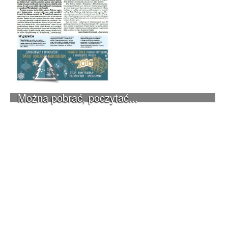
Można pobrać, poczytać...