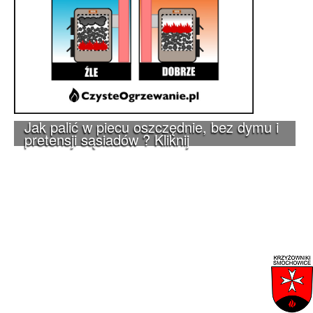
Jak palić w piecu oszczędnie, bez dymu i
pretensji sąsiadów ? Kliknij