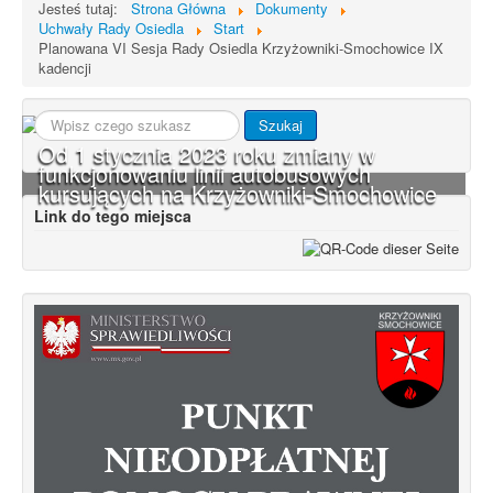
Jesteś tutaj:
Strona Główna
Dokumenty
Uchwały Rady Osiedla
Start
Planowana VI Sesja Rady Osiedla Krzyżowniki-Smochowice IX
kadencji
Szukaj...
Szukaj
Od 1 stycznia 2023 roku zmiany w
funkcjonowaniu linii autobusowych
kursujących na Krzyżowniki-Smochowice
Link do tego miejsca