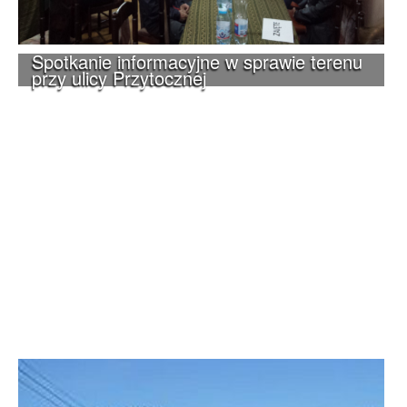
Spotkanie informacyjne w sprawie terenu
przy ulicy Przytocznej