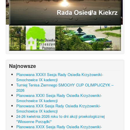
Konsultacje dotyczące terenu
Smochowice Południe w rejonie ulic
położonych pomiędzy Wejherowską,
Starogardzką, Pniewską, Pelplińską.
Najnowsze
Planowana XXXII Sesja Rady Osiedla Krzyżowniki-
Smochowice IX kadencji
Turniej Tenisa Ziemnego SMOCHY CUP OLIMPIJCZYK –
2026
Planowana XXXI Sesja Rady Osiedla Krzyżowniki-
Smochowice IX kadencji
Planowana XXX Sesja Rady Osiedla Krzyżowniki-
Smochowice IX kadencji
24-26 kwietnia 2026 roku to dni akcji proekologicznej
"Wiosenne Porządki"
Planowana XXIX Sesja Rady Osiedla Krzyżowniki-