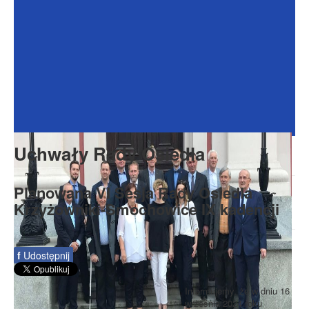
Dokumenty
Galeria
Na Osiedlu
Formularze
Do pobrania
Kontakt
Uchwały Rady Osiedla
Rada Seniorów
Planowana VI Sesja Rady Osiedla
Krzyżowniki-Smochowice IX kadencji
f
Udostępnij
Informujemy, że w dniu 16
września 2024 roku