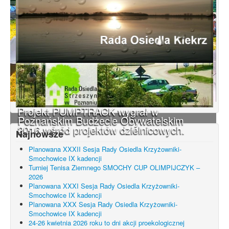
Projekt PUMPTRACK wygrał w
Poznańskim Budżecie Obywatelskim
2016 wśród projektów dzielnicowych.
Najnowsze
Planowana XXXII Sesja Rady Osiedla Krzyżowniki-
Smochowice IX kadencji
Turniej Tenisa Ziemnego SMOCHY CUP OLIMPIJCZYK –
2026
Planowana XXXI Sesja Rady Osiedla Krzyżowniki-
Smochowice IX kadencji
Planowana XXX Sesja Rady Osiedla Krzyżowniki-
Smochowice IX kadencji
24-26 kwietnia 2026 roku to dni akcji proekologicznej