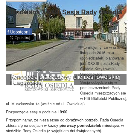
Planowana XXXIII Sesja Rady Osiedla
f
Udostępnij
Informujemy, że w dniu 7
listopada 2016 roku
(poniedziałek) planowana
jest XXXIII sesja Rady
Osiedla Krzyżowniki-
Smochowice.
Koncepcja przebudowy ulic Leśnowolskiej
i Łagowskiej
Sesja odbędzie się w
pomieszczeniach Rady
Osiedla mieszczących się
w Filii Biblioteki Publicznej,
ul. Muszkowska 1a (wejście od ul. Ownickiej).
Rozpoczęcie sesji o godzinie
19:00
.
Przypominamy, że niezależnie od doraźnych potrzeb, Rada Osiedla
zbiera się na sesjach w każdy
pierwszy poniedziałek miesiąca
, w
siedzibie Rady Osiedla (z wyjątkiem dni świątecznych).