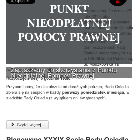
Informujemy, że w dniu 27
luty 2017 roku
(poniedziałek) planowana
jest XL sesja Rady Osiedla
Krzyżowniki-Smochowice.
Sesja odbędzie się w
pomieszczeniach Rady
Osiedla mieszczących się
w Filii Biblioteki Publicznej,
ul. Muszkowska 1a
Zapraszamy do skorzystania z Punktu
(wejście od ul. Ownickiej).
Nieodpłatnej Pomocy Prawnej.
Rozpoczęcie sesji o godzinie
19:00
.
Przypominamy, że niezależnie od doraźnych potrzeb, Rada Osiedla
zbiera się na sesjach w każdy
pierwszy poniedziałek miesiąca
, w
siedzibie Rady Osiedla (z wyjątkiem dni świątecznych).
Czytaj więcej...
Planowana XXXIX Sesja Rady Osiedla