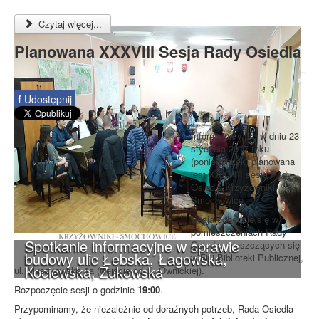
Czytaj więcej...
Planowana XXXVIII Sesja Rady Osiedla
f
Udostępnij
Informujemy, że w dniu 23
stycznia 2017 roku
(poniedziałek) planowana
jest XXXVIII sesja Rady
Osiedla Krzyżowniki-
Smochowice.
Sesja odbędzie się w
pomieszczeniach Rady
Spotkanie informacyjne w sprawie
Osiedla mieszczących się
budowy ulic Łebska, Łagowska,
w Filii Biblioteki Publicznej,
Kociewska, Żukowska
ul. Muszkowska 1a (wejście od ul. Ownickiej).
Rozpoczęcie sesji o godzinie
19:00
.
Przypominamy, że niezależnie od doraźnych potrzeb, Rada Osiedla