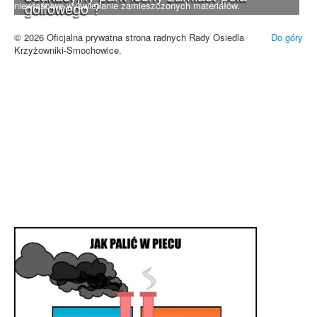
golfowego ?
niewłaściwe wyświetlanie zamieszczonych materiałów.
Zrozumiałem
© 2026 Oficjalna prywatna strona radnych Rady Osiedla
Do góry
Krzyżowniki-Smochowice.