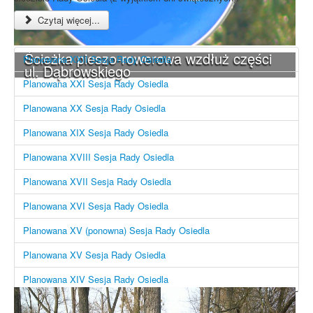
Czytaj więcej...
Ścieżka pieszo-rowerowa wzdłuż części
Planowana XXII Sesja Rady Osiedla
ul. Dąbrowskiego
Planowana XXI Sesja Rady Osiedla
Planowana XX Sesja Rady Osiedla
Planowana XIX Sesja Rady Osiedla
Planowana XVIII Sesja Rady Osiedla
Planowana XVII Sesja Rady Osiedla
Planowana XVI Sesja Rady Osiedla
Planowana XV (ponowna) Sesja Rady Osiedla
Planowana XV Sesja Rady Osiedla
Planowana XIV Sesja Rady Osiedla