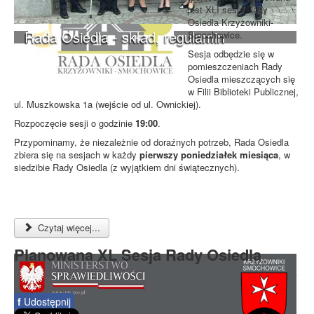
jest XLI sesja Rady
Osiedla Krzyżowniki-
Rada Osiedla - skład, regulamin
Smochowice.
Sesja odbędzie się w
pomieszczeniach Rady
Osiedla mieszczących się
w Filii Biblioteki Publicznej,
ul. Muszkowska 1a (wejście od ul. Ownickiej).
Rozpoczęcie sesji o godzinie
19:00
.
Przypominamy, że niezależnie od doraźnych potrzeb, Rada Osiedla
zbiera się na sesjach w każdy
pierwszy poniedziałek miesiąca
, w
siedzibie Rady Osiedla (z wyjątkiem dni świątecznych).
Czytaj więcej...
Planowana XL Sesja Rady Osiedla
f
Udostępnij