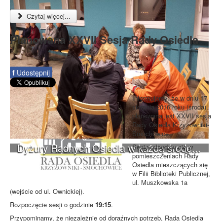
Czytaj więcej...
Planowana XXVII Sesja Rady Osiedla
f
Udostępnij
Informujemy, że w dniu 17
sierpnia 2016 roku (środa)
planowana jest XXVII sesja
Rady Osiedla Krzyżowniki-
Smochowice.
Dyżury Radnych Osiedla w każdą środę...
Sesja odbędzie się w
pomieszczeniach Rady
Osiedla mieszczących się
w Filii Biblioteki Publicznej,
ul. Muszkowska 1a
(wejście od ul. Ownickiej).
Rozpoczęcie sesji o godzinie
19:15
.
Przypominamy, że niezależnie od doraźnych potrzeb, Rada Osiedla