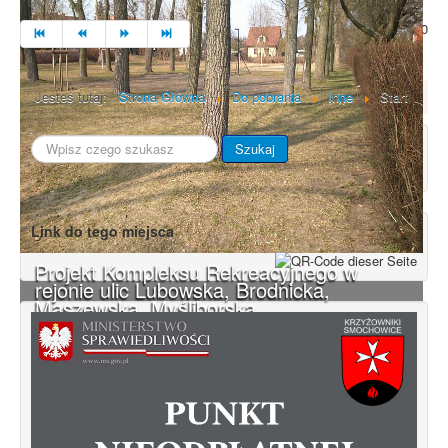
Strona 9 z 10
Jesteś tutaj:
Strona Główna
Do pobrania
Inne
Start
Szukaj...
Szukaj
Link do tego miejsca
Projekt Kompleksu Rekreacyjnego w
rejonie ulic Lubowska, Brodnicka,
Maszewska, Myśliborska