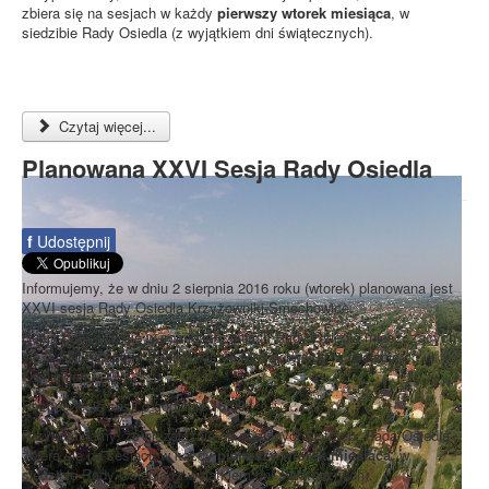
zbiera się na sesjach w każdy
pierwszy wtorek miesiąca
, w
siedzibie Rady Osiedla (z wyjątkiem dni świątecznych).
Czytaj więcej...
Planowana XXVI Sesja Rady Osiedla
f
Udostępnij
Informujemy, że w dniu 2 sierpnia 2016 roku (wtorek) planowana jest
XXVI sesja Rady Osiedla Krzyżowniki-Smochowice.
Sesja odbędzie się w pomieszczeniach Rady Osiedla mieszczących
się w Filii Biblioteki Publicznej, ul. Muszkowska 1a (wejście od ul.
Ownickiej).
Rozpoczęcie sesji o godzinie
18:00
.
Przypominamy, że niezależnie od doraźnych potrzeb, Rada Osiedla
zbiera się na sesjach w każdy
pierwszy wtorek miesiąca
, w
siedzibie Rady Osiedla (z wyjątkiem dni świątecznych).