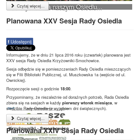
Co słychać na naszym Osiedlu...
Czytaj więcej...
Planowana XXV Sesja Rady Osiedla
f
Udostępnij
Informujemy, że w dniu 21 lipca 2016 roku (czwartek) planowana jest
XXV sesja Rady Osiedla Krzyżowniki-Smochowice.
Sesja odbędzie się w pomieszczeniach Rady Osiedla mieszczących
się w Filii Biblioteki Publicznej, ul. Muszkowska 1a (wejście od ul.
Ownickiej).
Rozpoczęcie sesji o godzinie
18:00
.
Przypominamy, że niezależnie od doraźnych potrzeb, Rada Osiedla
zbiera się na sesjach w każdy
pierwszy wtorek miesiąca
, w
siedzibie Rady Osiedla (z wyjątkiem dni świątecznych).
Czytaj więcej...
Planowana XXIV Sesja Rady Osiedla