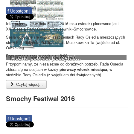
f
Udostępnij
Informujemy, że w dniu 5 lipca 2016 roku (wtorek) planowana jest
XXIV sesja Rady Osiedla Krzyżowniki-Smochowice.
Sesja odbędzie się w pomieszczeniach Rady Osiedla mieszczących
się w Filii Biblioteki Publicznej, ul. Muszkowska 1a (wejście od ul.
Ownickiej).
Można pobrać, poczytać...
Rozpoczęcie sesji o godzinie
18:00
.
Przypominamy, że niezależnie od doraźnych potrzeb, Rada Osiedla
zbiera się na sesjach w każdy
pierwszy wtorek miesiąca
, w
siedzibie Rady Osiedla (z wyjątkiem dni świątecznych).
Czytaj więcej...
Smochy Festiwal 2016
f
Udostępnij