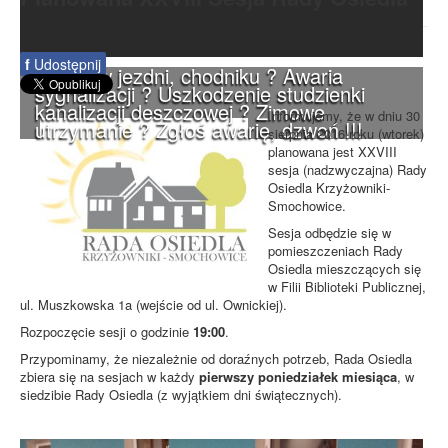
f
Udostępnij
Dziura w jezdni, chodniku ? Awaria
sygnalizacji ? Uszkodzenie studzienki
kanalizacji deszczowej ? Zimowe
Informujemy, że w dniu 30
utrzymanie ? Zgłoś awarię, dzwoń !!!
sierpnia 2016 roku (wtorek)
planowana jest XXVIII
sesja (nadzwyczajna) Rady
Osiedla Krzyżowniki-
Smochowice.
Sesja odbędzie się w
pomieszczeniach Rady
Osiedla mieszczących się
w Filii Biblioteki Publicznej,
ul. Muszkowska 1a (wejście od ul. Ownickiej).
Rozpoczęcie sesji o godzinie
19:00
.
Przypominamy, że niezależnie od doraźnych potrzeb, Rada Osiedla
zbiera się na sesjach w każdy
pierwszy poniedziałek miesiąca
, w
siedzibie Rady Osiedla (z wyjątkiem dni świątecznych).