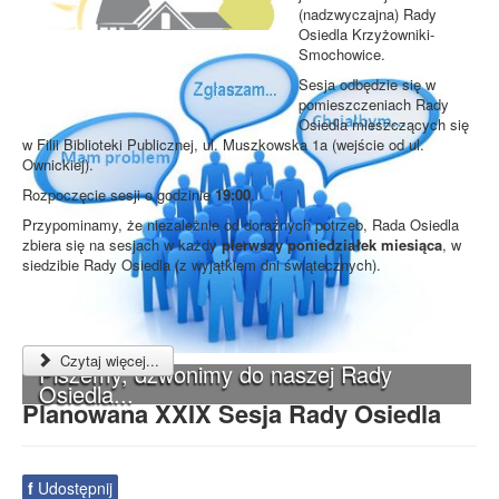
(nadzwyczajna) Rady
Osiedla Krzyżowniki-
Smochowice.
Sesja odbędzie się w
pomieszczeniach Rady
Osiedla mieszczących się
w Filii Biblioteki Publicznej, ul. Muszkowska 1a (wejście od ul.
Ownickiej).
Rozpoczęcie sesji o godzinie
19:00
.
Przypominamy, że niezależnie od doraźnych potrzeb, Rada Osiedla
zbiera się na sesjach w każdy
pierwszy poniedziałek miesiąca
, w
siedzibie Rady Osiedla (z wyjątkiem dni świątecznych).
Czytaj więcej...
Piszemy, dzwonimy do naszej Rady
Osiedla...
Planowana XXIX Sesja Rady Osiedla
f
Udostępnij