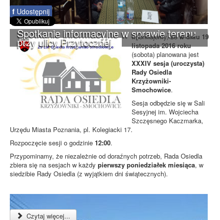
f
Udostępnij
Spotkanie informacyjne w sprawie terenu
Informujemy, że
w dniu 19
przy ulicy Przytocznej
listopada 2016 roku
(sobota) planowana jest
XXXIV sesja (uroczysta)
Rady Osiedla
Krzyżowniki-
Smochowice
.
Sesja odbędzie się w Sali
Sesyjnej im. Wojciecha
Szczęsnego Kaczmarka,
Urzędu Miasta Poznania, pl. Kolegiacki 17.
Rozpoczęcie sesji o godzinie
12:00
.
Przypominamy, że niezależnie od doraźnych potrzeb, Rada Osiedla
zbiera się na sesjach w każdy
pierwszy poniedziałek miesiąca
, w
siedzibie Rady Osiedla (z wyjątkiem dni świątecznych).
Czytaj więcej...