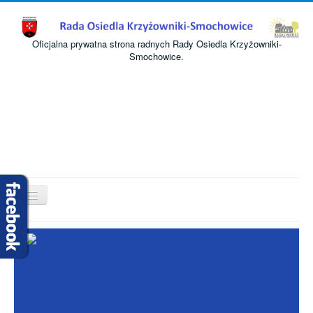
Oficjalna prywatna strona radnych Rady Osiedla Krzyżowniki-
Smochowice.
Przełącz
nawigację
Start
O nas
Informacje
Komisje