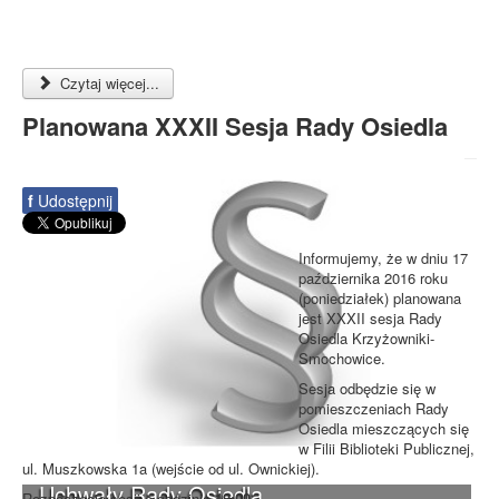
Czytaj więcej...
Planowana XXXII Sesja Rady Osiedla
f
Udostępnij
Informujemy, że w dniu 17
października 2016 roku
(poniedziałek) planowana
jest XXXII sesja Rady
Osiedla Krzyżowniki-
Smochowice.
Sesja odbędzie się w
pomieszczeniach Rady
Osiedla mieszczących się
w Filii Biblioteki Publicznej,
ul. Muszkowska 1a (wejście od ul. Ownickiej).
Uchwały Rady Osiedla
Rozpoczęcie sesji o godzinie
19:00
.