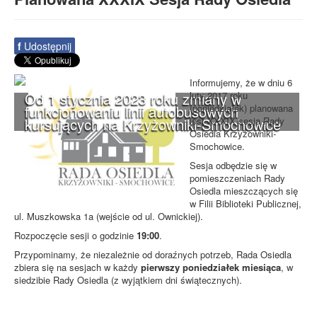
f
Udostępnij
Informujemy, że w dniu 6
Od 1 stycznia 2023 roku zmiany w
luty 2017 roku
funkcjonowaniu linii autobusowych
(poniedziałek) planowana
kursujących na Krzyżowniki-Smochowice
jest XXXIX sesja Rady
Osiedla Krzyżowniki-
Smochowice.
Sesja odbędzie się w
pomieszczeniach Rady
Osiedla mieszczących się
w Filii Biblioteki Publicznej,
ul. Muszkowska 1a (wejście od ul. Ownickiej).
Rozpoczęcie sesji o godzinie
19:00
.
Przypominamy, że niezależnie od doraźnych potrzeb, Rada Osiedla
zbiera się na sesjach w każdy
pierwszy poniedziałek miesiąca
, w
siedzibie Rady Osiedla (z wyjątkiem dni świątecznych).