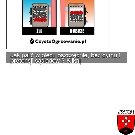
Jak palić w piecu oszczędnie, bez dymu i
pretensji sąsiadów ? Kliknij