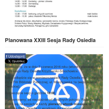
Planowana XXIII Sesja Rady Osiedla
f
Udostępnij
Informujemy, że w dniu 7 czerwca 2016 roku (wtorek) planowana jest
XXIII sesja Rady Osiedla Krzyżowniki-Smochowice.
Sesja odbędzie się w pomieszczeniach Rady Osiedla mieszczących
się w Filii Biblioteki Publicznej, ul. Muszkowska 1a (wejście od ul.
Ownickiej).
Rozpoczęcie sesji o godzinie
18:00
.
Przypominamy, że niezależnie od doraźnych potrzeb, Rada Osiedla
zbiera się na sesjach w każdy
pierwszy wtorek miesiąca
, w
siedzibie Rady Osiedla (z wyjątkiem dni świątecznych).