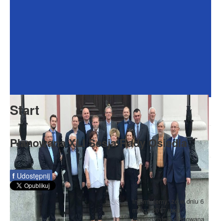
Dokumenty
Galeria
Na Osiedlu
Formularze
Do pobrania
Kontakt
Start
Rada Seniorów
Planowana XLI Sesja Rady Osiedla
f
Udostępnij
Informujemy, że w dniu 6
marca 2017 roku
(poniedziałek) planowana