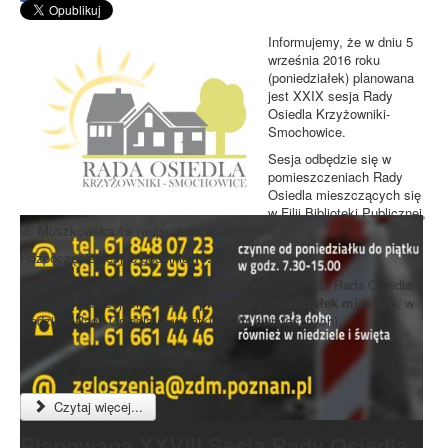
Informujemy, że w dniu 5
września 2016 roku
(poniedziałek) planowana
jest XXIX sesja Rady
Osiedla Krzyżowniki-
Smochowice.
Sesja odbędzie się w
pomieszczeniach Rady
Osiedla mieszczących się
w Filii Biblioteki Publicznej,
ul. Muszkowska 1a (wejście od ul. Ownickiej).
Rozpoczęcie sesji o godzinie
19:00
.
Przypominamy, że niezależnie od doraźnych potrzeb, Rada Osiedla
zbiera się na sesjach w każdy
pierwszy poniedziałek miesiąca
, w
siedzibie Rady Osiedla (z wyjątkiem dni świątecznych).
Czytaj więcej...
Planowana XXVIII Sesja Rady Osiedla