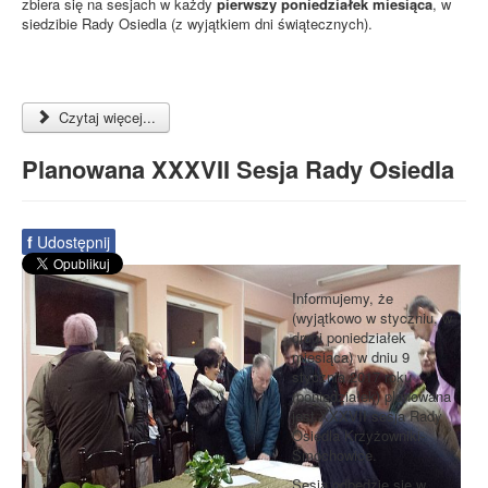
zbiera się na sesjach w każdy
pierwszy poniedziałek miesiąca
, w
siedzibie Rady Osiedla (z wyjątkiem dni świątecznych).
Czytaj więcej...
Planowana XXXVII Sesja Rady Osiedla
f
Udostępnij
Informujemy, że
(wyjątkowo w styczniu, w
drugi poniedziałek
miesiąca) w dniu 9
stycznia 2017 roku
(poniedziałek) planowana
jest XXXVII sesja Rady
Osiedla Krzyżowniki-
Smochowice.
Sesja odbędzie się w