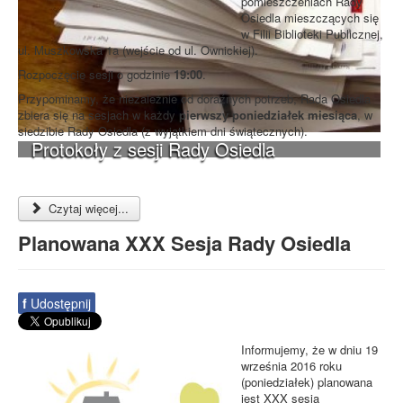
pomieszczeniach Rady
Osiedla mieszczących się
w Filii Biblioteki Publicznej,
ul. Muszkowska 1a (wejście od ul. Ownickiej).
Rozpoczęcie sesji o godzinie
19:00
.
Przypominamy, że niezależnie od doraźnych potrzeb, Rada Osiedla
zbiera się na sesjach w każdy
pierwszy poniedziałek miesiąca
, w
siedzibie Rady Osiedla (z wyjątkiem dni świątecznych).
Protokoły z sesji Rady Osiedla
Czytaj więcej...
Planowana XXX Sesja Rady Osiedla
f
Udostępnij
Informujemy, że w dniu 19
września 2016 roku
(poniedziałek) planowana
jest XXX sesja