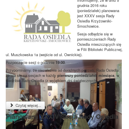
Informujemy, że w dniu 5
grudnia 2016 roku
(poniedziałek) planowana
jest XXXV sesja Rady
Osiedla Krzyżowniki-
Smochowice.
Sesja odbędzie się w
pomieszczeniach Rady
Osiedla mieszczących się
w Filii Biblioteki Publicznej,
ul. Muszkowska 1a (wejście od ul. Ownickiej).
Rozpoczęcie sesji o godzinie
19:00
.
Przypominamy, że niezależnie od doraźnych potrzeb, Rada Osiedla
zbiera się na sesjach w każdy
pierwszy poniedziałek miesiąca
, w
siedzibie Rady Osiedla (z wyjątkiem dni świątecznych).
Czytaj więcej...
Planowana XXXIV Sesja Rady Osiedla