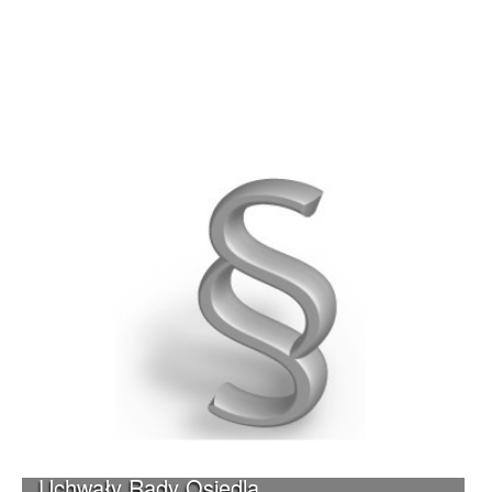
Uchwały Rady Osiedla