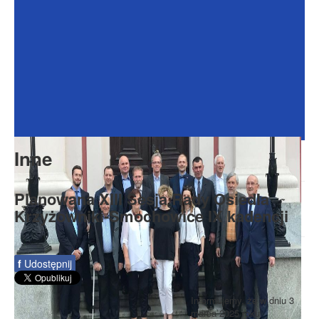
Dokumenty
Galeria
Na Osiedlu
Formularze
Do pobrania
Kontakt
Inne
Rada Seniorów
Planowana XIII Sesja Rady Osiedla
Krzyżowniki-Smochowice IX kadencji
f
Udostępnij
Informujemy, że w dniu 3
marca 2025 roku