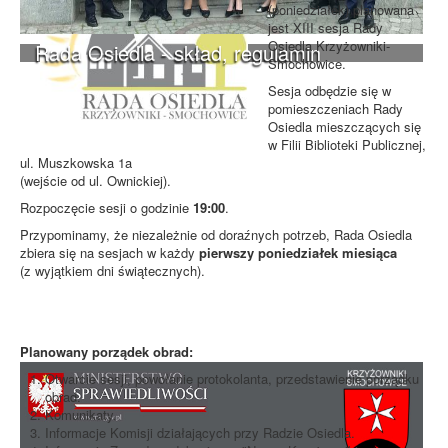
(poniedziałek) planowana
jest XIII sesja Rady
Osiedla Krzyżowniki-
Rada Osiedla - skład, regulamin
Smochowice.
Sesja odbędzie się w
pomieszczeniach Rady
Osiedla mieszczących się
w Filii Biblioteki Publicznej,
ul. Muszkowska 1a
(wejście od ul. Ownickiej).
Rozpoczęcie sesji o godzinie
19:00
.
Przypominamy, że niezależnie od doraźnych potrzeb, Rada Osiedla
zbiera się na sesjach w każdy
pierwszy poniedziałek miesiąca
(z wyjątkiem dni świątecznych).
Planowany porządek obrad:
Otwarcie sesji, powołanie protokolanta, przedstawienie porządku
obrad.
Komunikaty.
Informacje Komisji działających przy Radzie Osiedla.