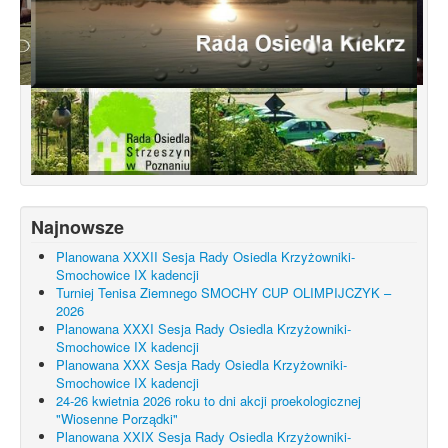
Konsultacje dotyczące terenu
Smochowice Południe w rejonie ulic
położonych pomiędzy Wejherowską,
Starogardzką, Pniewską, Pelplińską.
Najnowsze
Planowana XXXII Sesja Rady Osiedla Krzyżowniki-
Smochowice IX kadencji
Turniej Tenisa Ziemnego SMOCHY CUP OLIMPIJCZYK –
2026
Planowana XXXI Sesja Rady Osiedla Krzyżowniki-
Smochowice IX kadencji
Planowana XXX Sesja Rady Osiedla Krzyżowniki-
Smochowice IX kadencji
24-26 kwietnia 2026 roku to dni akcji proekologicznej
"Wiosenne Porządki"
Planowana XXIX Sesja Rady Osiedla Krzyżowniki-