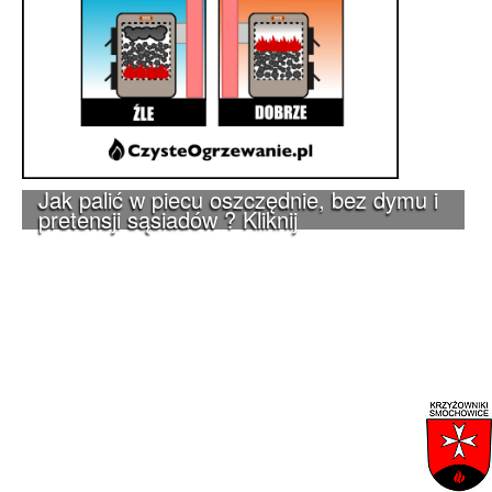
Jak palić w piecu oszczędnie, bez dymu i
pretensji sąsiadów ? Kliknij