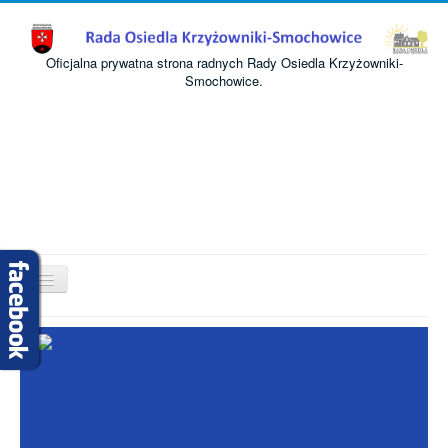
Oficjalna prywatna strona radnych Rady Osiedla Krzyżowniki-
Smochowice.
Przełącz
nawigację
Start
O nas
Informacje
Komisje