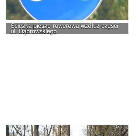
Ścieżka pieszo-rowerowa wzdłuż części
ul. Dąbrowskiego