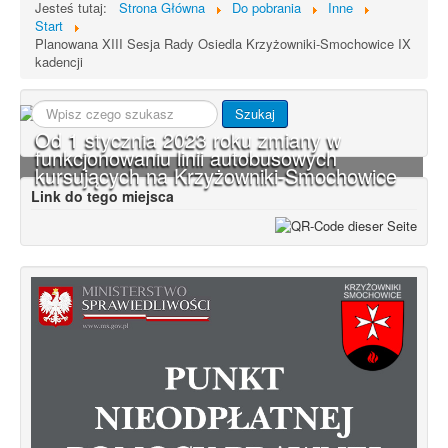
Jesteś tutaj:
Strona Główna
Do pobrania
Inne
Start
Planowana XIII Sesja Rady Osiedla Krzyżowniki-Smochowice IX
kadencji
Szukaj...
Szukaj
Od 1 stycznia 2023 roku zmiany w
funkcjonowaniu linii autobusowych
kursujących na Krzyżowniki-Smochowice
Link do tego miejsca