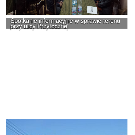
Spotkanie informacyjne w sprawie terenu
przy ulicy Przytocznej