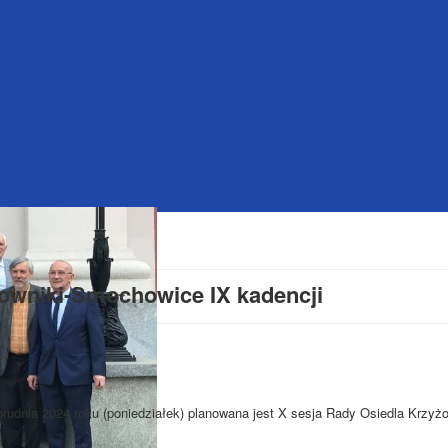
owniki-Smochowice IX kadencji
grudnia 2024 roku (poniedziałek) planowana jest X sesja Rady Osiedla Krzyżo