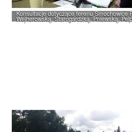
Konsultacje dotyczące terenu Smochowice P
Wejherowską, Starogardzką, Pniewską, Pelp