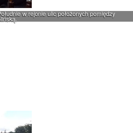
ołudnie w rejonie ulic położonych pomiędzy
lińską.