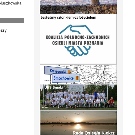
. Muszkowska
szy