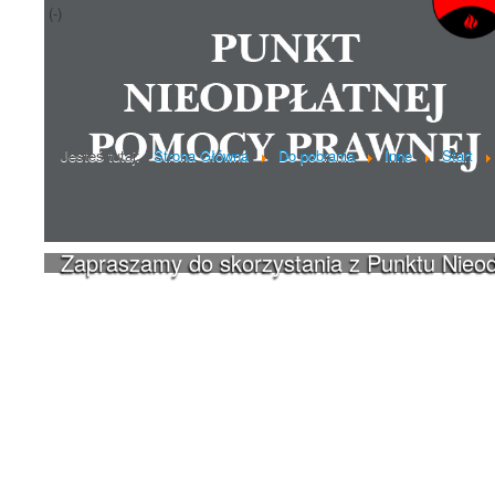
(-)
Poprzedni artykuł
Jesteś tutaj:
Strona Główna
Do pobrania
Inne
Start
Zapraszamy do skorzystania z Punktu Nieo