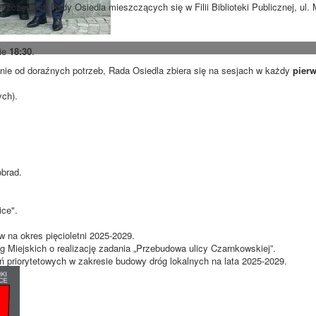
szczeniach Rady Osiedla mieszczących się w Filii Biblioteki Publicznej, ul
nie
18:30
.
ie od doraźnych potrzeb, Rada Osiedla zbiera się na sesjach w każdy
pierw
ych).
obrad.
ce".
 na okres pięcioletni 2025-2029.
 Miejskich o realizację zadania „Przebudowa ulicy Czarnkowskiej”.
ań priorytetowych w zakresie budowy dróg lokalnych na lata 2025-2029.