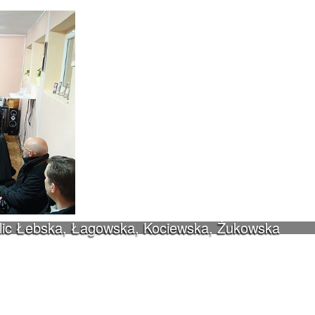
ulic Łebska, Łagowska, Kociewska, Żukowska