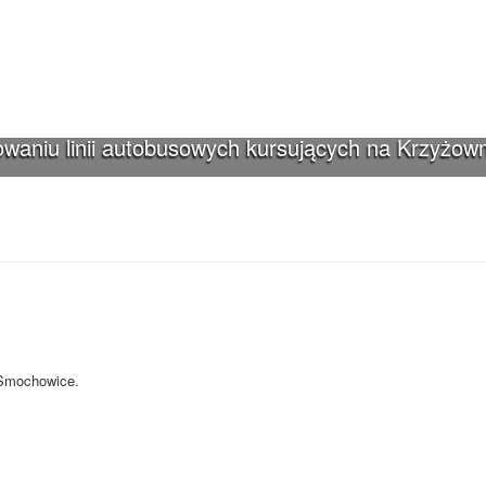
waniu linii autobusowych kursujących na Krzyżown
iki-Smochowice używa cookies i podobnych
s i innych technologii. Brak akceptacji może spowodować niewłaściwe wyśw
-Smochowice.