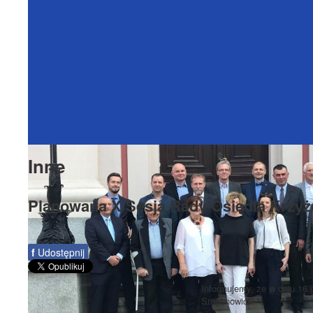
Inne
Planowana X Sesja Rady Osiedla Krzyż
f
Udostępnij
Informujemy, że w dniu 16 
Smochowice.