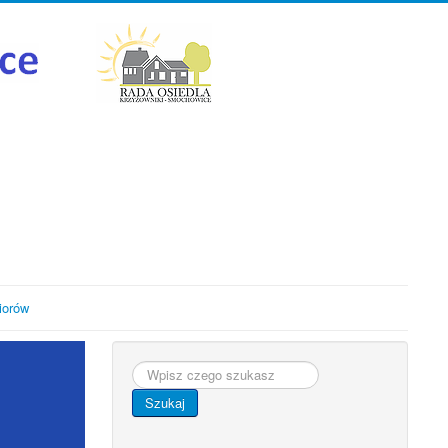
iorów
Szukaj...
Szukaj