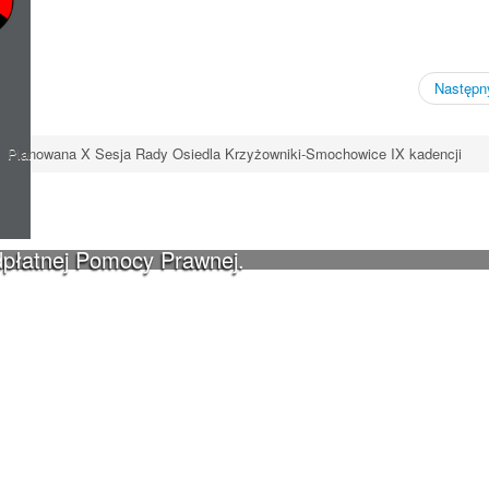
Następny
Planowana X Sesja Rady Osiedla Krzyżowniki-Smochowice IX kadencji
dpłatnej Pomocy Prawnej.