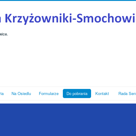
wice.
ria
Na Osiedlu
Formularze
Do pobrania
Kontakt
Rada Sen