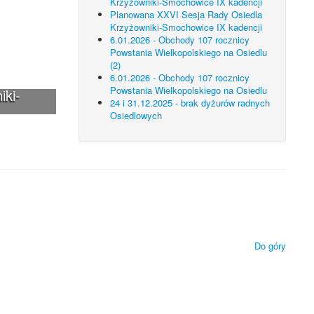
Krzyżowniki-Smochowice IX kadencji
Planowana XXVI Sesja Rady Osiedla
Krzyżowniki-Smochowice IX kadencji
6.01.2026 - Obchody 107 rocznicy
Powstania Wielkopolskiego na Osiedlu
(2)
6.01.2026 - Obchody 107 rocznicy
Powstania Wielkopolskiego na Osiedlu
iki-
24 i 31.12.2025 - brak dyżurów radnych
Osiedlowych
 technologii.
ietlanie zamieszczonych materiałów.
Do góry