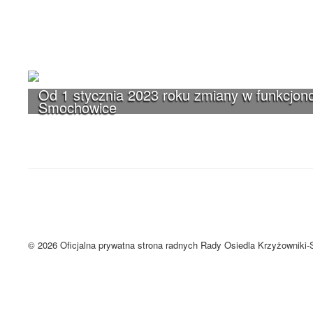
Od 1 stycznia 2023 roku zmiany w funkcjono
Smochowice
UWAGA! Serwis Rada Osiedla Krzyżown
Brak zmiany ustawień przeglądarki oznacza zgodę na używanie cookie
Zrozumiałem
© 2026 Oficjalna prywatna strona radnych Rady Osiedla Krzyżowniki