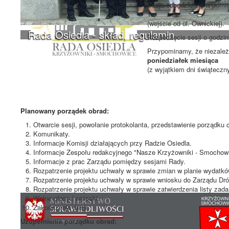
Sesja odbędzie się w pomie
1a
(wejście od ul. Ownickiej).
Rada Osiedla - skład, regulamin
Rozpoczęcie sesji o godzi
Przypominamy, że niezależn
poniedziałek miesiąca
(z wyjątkiem dni świąteczn
Planowany porządek obrad:
Otwarcie sesji, powołanie protokolanta, przedstawienie porządku 
Komunikaty.
Informacje Komisji działających przy Radzie Osiedla.
Informacje Zespołu redakcyjnego "Nasze Krzyżowniki - Smochowi
Informacje z prac Zarządu pomiędzy sesjami Rady.
Rozpatrzenie projektu uchwały w sprawie zmian w planie wydatków
Rozpatrzenie projektu uchwały w sprawie wniosku do Zarządu Dróg
Rozpatrzenie projektu uchwały w sprawie zatwierdzenia listy zad
Wolne głosy i wnioski.
Zakończenie sesji.
Uzupełnienie porządku obrad: