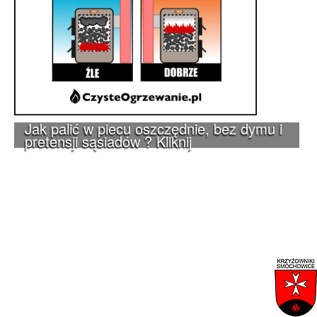
Jak palić w piecu oszczędnie, bez dymu i
pretensji sąsiadów ? Kliknij