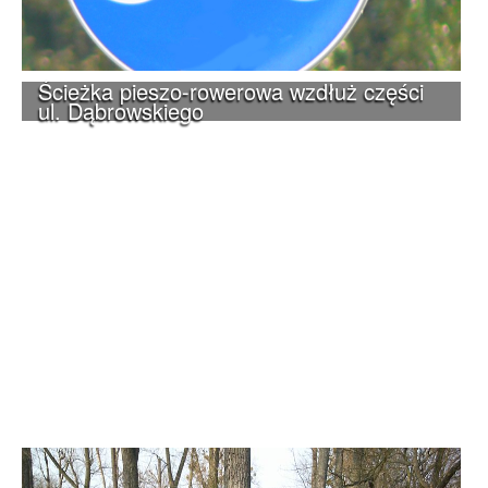
Ścieżka pieszo-rowerowa wzdłuż części
ul. Dąbrowskiego