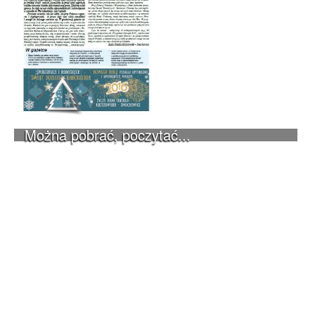
Można pobrać, poczytać...