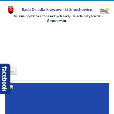
Oficjalna prywatna strona radnych Rady Osiedla Krzyżowniki-
Smochowice.
Przełącz
nawigację
Start
O nas
Informacje
Komisje