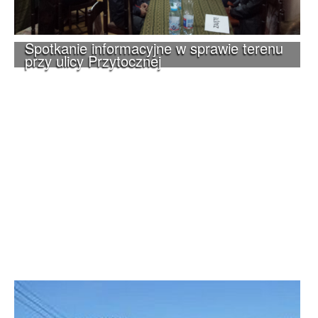
Spotkanie informacyjne w sprawie terenu
przy ulicy Przytocznej