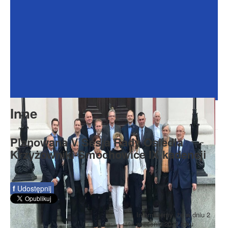
Dokumenty
Galeria
Na Osiedlu
Formularze
Do pobrania
Kontakt
Inne
Rada Seniorów
Planowana V Sesja Rady Osiedla
Krzyżowniki-Smochowice IX kadencji
f
Udostępnij
Informujemy, że w dniu 2
września 2024 roku