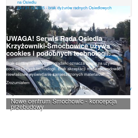
na Osiedlu
24 i 31.12.2025 - brak dyżurów radnych Osiedlowych
UWAGA! Serwis Rada Osiedla
Krzyżowniki-Smochowice używa
cookies i podobnych technologii.
Brak zmiany ustawień przeglądarki oznacza zgodę na używanie
cookies i innych technologii. Brak akceptacji może spowodować
niewłaściwe wyświetlanie zamieszczonych materiałów.
Zrozumiałem
© 2026 Oficjalna prywatna strona radnych Rady Osiedla
Do góry
Krzyżowniki-Smochowice.
Nowe centrum Smochowic - koncepcja
przebudowy