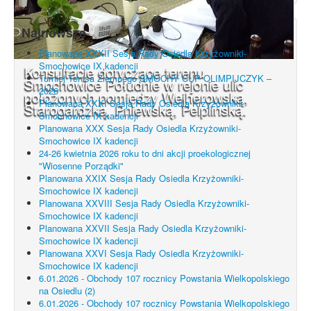
Najnowsze
Planowana XXXII Sesja Rady Osiedla Krzyżowniki-
Smochowice IX kadencji
Konsultacje dotyczące terenu
Turniej Tenisa Ziemnego SMOCHY CUP OLIMPIJCZYK –
Smochowice Południe w rejonie ulic
2026
położonych pomiędzy Wejherowską,
Planowana XXXI Sesja Rady Osiedla Krzyżowniki-
Starogardzką, Pniewską, Pelplińską.
Smochowice IX kadencji
Planowana XXX Sesja Rady Osiedla Krzyżowniki-
Smochowice IX kadencji
24-26 kwietnia 2026 roku to dni akcji proekologicznej
"Wiosenne Porządki"
Planowana XXIX Sesja Rady Osiedla Krzyżowniki-
Smochowice IX kadencji
Planowana XXVIII Sesja Rady Osiedla Krzyżowniki-
Smochowice IX kadencji
Planowana XXVII Sesja Rady Osiedla Krzyżowniki-
Smochowice IX kadencji
Planowana XXVI Sesja Rady Osiedla Krzyżowniki-
Smochowice IX kadencji
6.01.2026 - Obchody 107 rocznicy Powstania Wielkopolskiego
na Osiedlu (2)
6.01.2026 - Obchody 107 rocznicy Powstania Wielkopolskiego