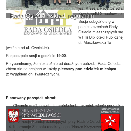
(poniedziałek) planowana
jest V sesja Rady Osiedla
Krzyżowniki-Smochowice.
Rada Osiedla - skład, regulamin
Sesja odbędzie się w
pomieszczeniach Rady
Osiedla mieszczących się
w Filii Biblioteki Publicznej,
ul. Muszkowska 1a
(wejście od ul. Ownickiej).
Rozpoczęcie sesji o godzinie
19:00
.
Przypominamy, że niezależnie od doraźnych potrzeb, Rada Osiedla
zbiera się na sesjach w każdy
pierwszy poniedziałek miesiąca
(z wyjątkiem dni świątecznych).
Planowany porządek obrad:
Otwarcie sesji, powołanie protokolanta, przedstawienie porządku
obrad.
Komunikaty.
Informacje Komisji działających przy Radzie Osiedla.
Informacje Zespołu redakcyjnego "Nasze Krzyżowniki -