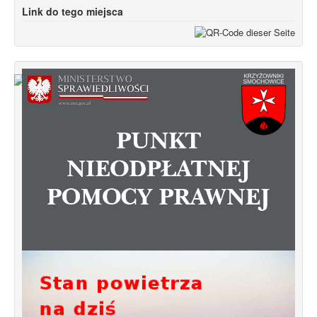
Link do tego miejsca
Od 1 stycznia 2023 roku zmiany w
funkcjonowaniu linii autobusowych
kursujących na Krzyżowniki-Smochowice