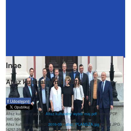
Dokumenty
Galeria
Na Osiedlu
Formularze
Do pobrania
Kontakt
Inne
Rada Seniorów
Afisz kulturalny maj 2016
f
Udostępnij
Afisz kulturalny wybór:
Afisz kulturalny wybór maj.pdf
format PDF
[685.66kb]
Afisz kulturalny maj 1-2:
2016-05 - afisz_PLANSZA.jpg
format JPG
[4257.35kb]