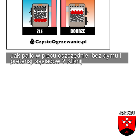
Jak palić w piecu oszczędnie, bez dymu i
pretensji sąsiadów ? Kliknij