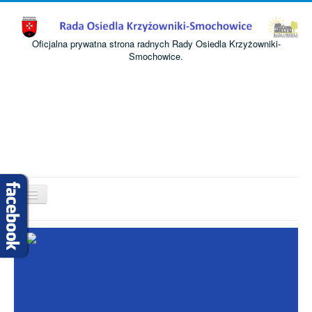
Oficjalna prywatna strona radnych Rady Osiedla Krzyżowniki-
Smochowice.
Przełącz
nawigację
Start
O nas
Informacje
Komisje