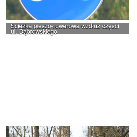
Ścieżka pieszo-rowerowa wzdłuż części
ul. Dąbrowskiego