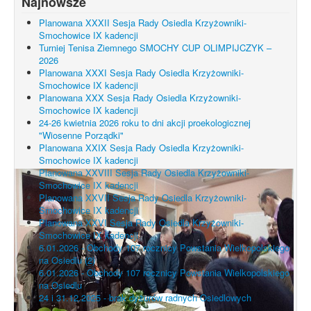
Najnowsze
Planowana XXXII Sesja Rady Osiedla Krzyżowniki-
Smochowice IX kadencji
Turniej Tenisa Ziemnego SMOCHY CUP OLIMPIJCZYK –
2026
Planowana XXXI Sesja Rady Osiedla Krzyżowniki-
Smochowice IX kadencji
Planowana XXX Sesja Rady Osiedla Krzyżowniki-
Smochowice IX kadencji
24-26 kwietnia 2026 roku to dni akcji proekologicznej
"Wiosenne Porządki"
Planowana XXIX Sesja Rady Osiedla Krzyżowniki-
Smochowice IX kadencji
Planowana XXVIII Sesja Rady Osiedla Krzyżowniki-
Smochowice IX kadencji
Planowana XXVII Sesja Rady Osiedla Krzyżowniki-
Smochowice IX kadencji
Planowana XXVI Sesja Rady Osiedla Krzyżowniki-
Smochowice IX kadencji
6.01.2026 - Obchody 107 rocznicy Powstania Wielkopolskiego
na Osiedlu (2)
6.01.2026 - Obchody 107 rocznicy Powstania Wielkopolskiego
na Osiedlu
24 i 31.12.2025 - brak dyżurów radnych Osiedlowych