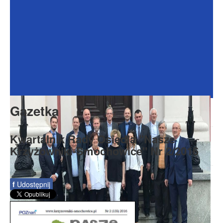
Dokumenty
Galeria
Na Osiedlu
Formularze
Do pobrania
Kontakt
Gazetka
Rada Seniorów
Kwartalnik Rady Osiedla "Nasze
Krzyżowniki-Smochowice" Nr 2/2016
f
Udostępnij