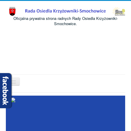
Oficjalna prywatna strona radnych Rady Osiedla Krzyżowniki-
Smochowice.
Przełącz
nawigację
Start
O nas
Informacje
Komisje