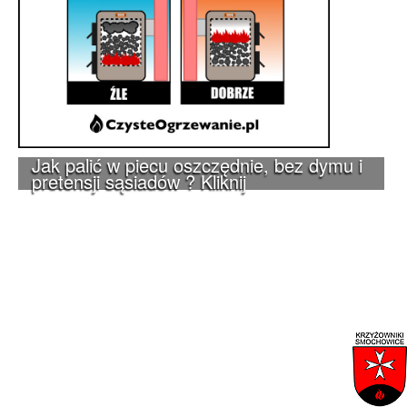
Jak palić w piecu oszczędnie, bez dymu i
pretensji sąsiadów ? Kliknij