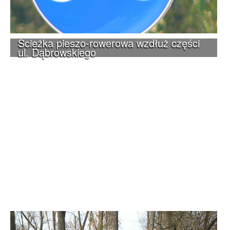
Ścieżka pieszo-rowerowa wzdłuż części
ul. Dąbrowskiego