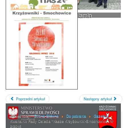
Rada Osiedla - skład, regulamin
Poprzedni artykuł
Następny artykuł
Jesteś tutaj:
Strona Główna
Do pobrania
Gazetka
Kwartalnik Rady Osiedla "Nasze Krzyżowniki-Smochowice" Nr
2/2016