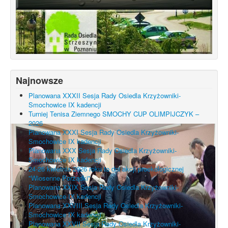
Najnowsze
Planowana XXXII Sesja Rady Osiedla Krzyżowniki-
Smochowice IX kadencji
Turniej Tenisa Ziemnego SMOCHY CUP OLIMPIJCZYK –
2026
Planowana XXXI Sesja Rady Osiedla Krzyżowniki-
Smochowice IX kadencji
Planowana XXX Sesja Rady Osiedla Krzyżowniki-
Smochowice IX kadencji
24-26 kwietnia 2026 roku to dni akcji proekologicznej
"Wiosenne Porządki"
Planowana XXIX Sesja Rady Osiedla Krzyżowniki-
Smochowice IX kadencji
Planowana XXVIII Sesja Rady Osiedla Krzyżowniki-
Smochowice IX kadencji
Planowana XXVII Sesja Rady Osiedla Krzyżowniki-