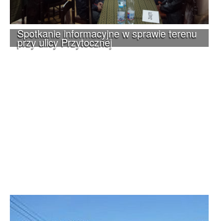
Spotkanie informacyjne w sprawie terenu
przy ulicy Przytocznej