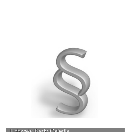
Uchwały Rady Osiedla