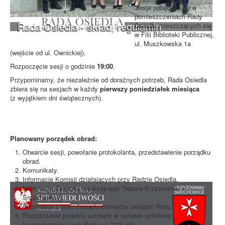
Sesja odbędzie się w
pomieszczeniach Rady
Rada Osiedla - skład, regulamin
Osiedla mieszczących się
w Filii Biblioteki Publicznej,
ul. Muszkowska 1a
(wejście od ul. Ownickiej).
Rozpoczęcie sesji o godzinie
19:00
.
Przypominamy, że niezależnie od doraźnych potrzeb, Rada Osiedla
zbiera się na sesjach w każdy
pierwszy poniedziałek miesiąca
(z wyjątkiem dni świątecznych).
Planowany porządek obrad:
Otwarcie sesji, powołanie protokolanta, przedstawienie porządku
obrad.
Komunikaty.
Informacje Komisji działających przy Radzie Osiedla.
Informacje Zespołu redakcyjnego "Nasze Krzyżowniki -
Smochowice".
Informacje z prac Zarządu pomiędzy sesjami Rady.
Rozpatrzenie projektu uchwały w sprawie ustalenia
harmonogramu sesji Rady na 2025 rok.