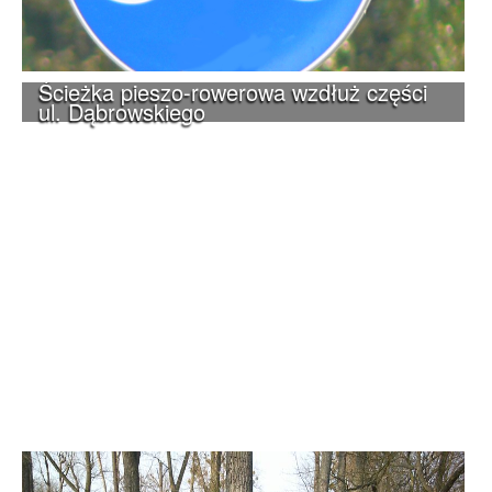
Ścieżka pieszo-rowerowa wzdłuż części
ul. Dąbrowskiego