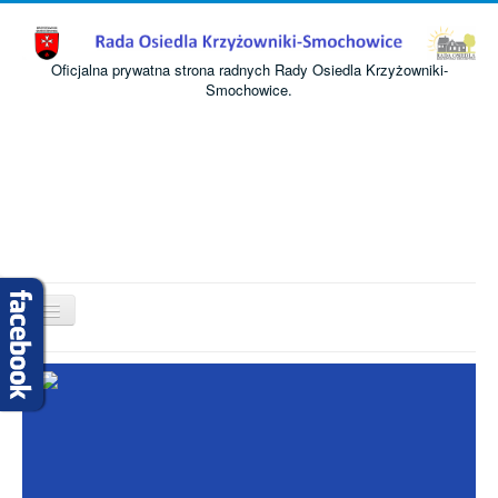
Oficjalna prywatna strona radnych Rady Osiedla Krzyżowniki-
Smochowice.
Przełącz
nawigację
Start
O nas
Informacje
Komisje