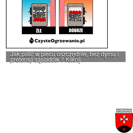
Jak palić w piecu oszczędnie, bez dymu i
pretensji sąsiadów ? Kliknij