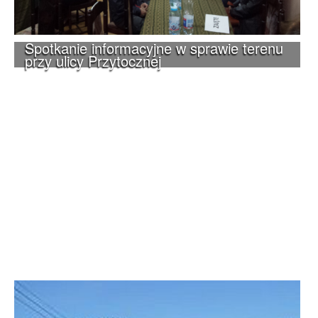
Spotkanie informacyjne w sprawie terenu
przy ulicy Przytocznej