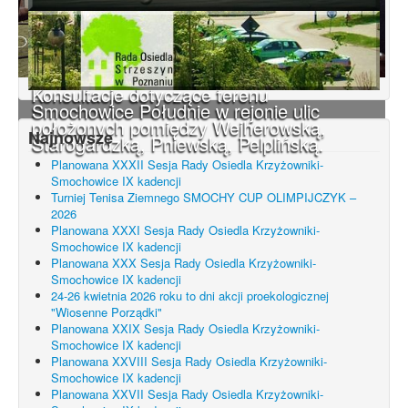
Konsultacje dotyczące terenu
Smochowice Południe w rejonie ulic
położonych pomiędzy Wejherowską,
Najnowsze
Starogardzką, Pniewską, Pelplińską.
Planowana XXXII Sesja Rady Osiedla Krzyżowniki-
Smochowice IX kadencji
Turniej Tenisa Ziemnego SMOCHY CUP OLIMPIJCZYK –
2026
Planowana XXXI Sesja Rady Osiedla Krzyżowniki-
Smochowice IX kadencji
Planowana XXX Sesja Rady Osiedla Krzyżowniki-
Smochowice IX kadencji
24-26 kwietnia 2026 roku to dni akcji proekologicznej
"Wiosenne Porządki"
Planowana XXIX Sesja Rady Osiedla Krzyżowniki-
Smochowice IX kadencji
Planowana XXVIII Sesja Rady Osiedla Krzyżowniki-
Smochowice IX kadencji
Planowana XXVII Sesja Rady Osiedla Krzyżowniki-