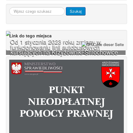
Szukaj...
Szukaj
Link do tego miejsca
Od 1 stycznia 2023 roku zmiany w
funkcjonowaniu linii autobusowych
kursujących na Krzyżowniki-Smochowice