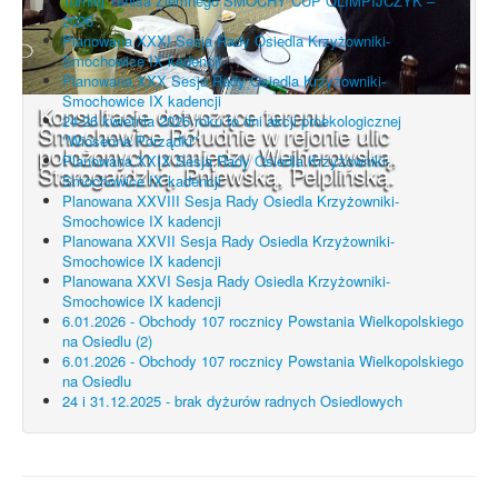
Turniej Tenisa Ziemnego SMOCHY CUP OLIMPIJCZYK –
2026
Planowana XXXI Sesja Rady Osiedla Krzyżowniki-
Smochowice IX kadencji
Planowana XXX Sesja Rady Osiedla Krzyżowniki-
Smochowice IX kadencji
Konsultacje dotyczące terenu
24-26 kwietnia 2026 roku to dni akcji proekologicznej
Smochowice Południe w rejonie ulic
"Wiosenne Porządki"
położonych pomiędzy Wejherowską,
Planowana XXIX Sesja Rady Osiedla Krzyżowniki-
Starogardzką, Pniewską, Pelplińską.
Smochowice IX kadencji
Planowana XXVIII Sesja Rady Osiedla Krzyżowniki-
Smochowice IX kadencji
Planowana XXVII Sesja Rady Osiedla Krzyżowniki-
Smochowice IX kadencji
Planowana XXVI Sesja Rady Osiedla Krzyżowniki-
Smochowice IX kadencji
6.01.2026 - Obchody 107 rocznicy Powstania Wielkopolskiego
na Osiedlu (2)
6.01.2026 - Obchody 107 rocznicy Powstania Wielkopolskiego
na Osiedlu
24 i 31.12.2025 - brak dyżurów radnych Osiedlowych