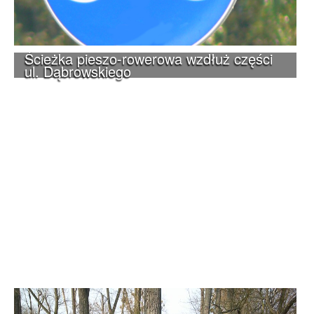
Ścieżka pieszo-rowerowa wzdłuż części
ul. Dąbrowskiego