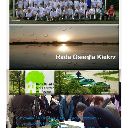
Najnowsze
Planowana XXXII Sesja Rady Osiedla Krzyżowniki-
Smochowice IX kadencji