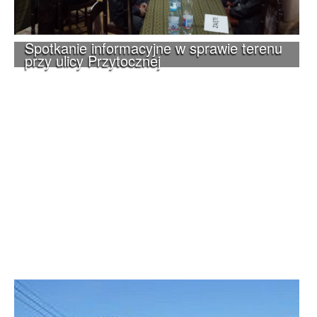
Spotkanie informacyjne w sprawie terenu
przy ulicy Przytocznej