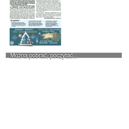
Można pobrać, poczytać...