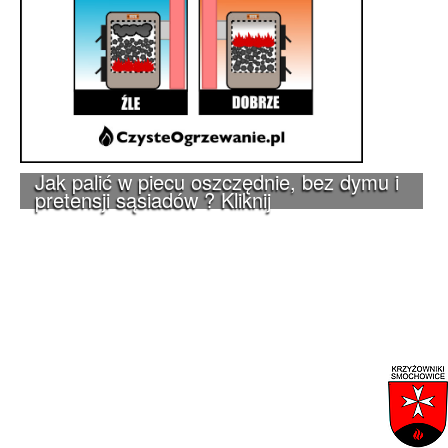
Jak palić w piecu oszczędnie, bez dymu i
pretensji sąsiadów ? Kliknij