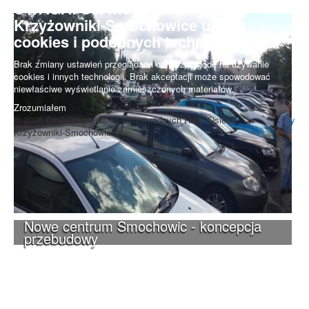
UWAGA! Serwis Rada Osiedla
Krzyżowniki-Smochowice używa
cookies i podobnych technologii.
Brak zmiany ustawień przeglądarki oznacza zgodę na używanie
cookies i innych technologii. Brak akceptacji może spowodować
niewłaściwe wyświetlanie zamieszczonych materiałów.
Zrozumiałem
© 2026 Oficjalna prywatna strona radnych Rady Osiedla
Do góry
Krzyżowniki-Smochowice.
Nowe centrum Smochowic - koncepcja
przebudowy