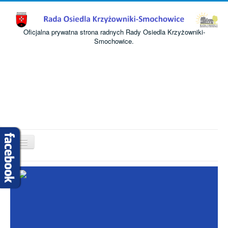
Oficjalna prywatna strona radnych Rady Osiedla Krzyżowniki-
Smochowice.
Przełącz
nawigację
Start
O nas
Informacje
Komisje