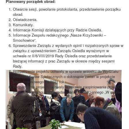
Planowany porządek obrad:
Otwarcie sesji, powołanie protokolanta, przedstawienie porządku
obrad.
Oświadczenia.
Komunikaty.
Informacje Komisji działających przy Radzie Osiedla.
Informacje Zespołu redakcyjnego „Nasze Krzyżowniki –
Smochowice”.
Sprawozdanie Zarządu z wydanych opinii i rozpatrzonych spraw w
związku z upoważnieniem Zarządu Osiedla wyrażonym w
uchwale nr II/6/VIII/2019 Rady Osiedla oraz przedstawianie
bieżącej informacji z prac Zarządu w okresie między sesjami
Rady.
Rozpatrzenie projektu uchwały w sprawie wniosku do Wydziału
Zdrowia i Spraw Społecznych o dokonanie zmian w projekcie
planu finansowego na 2021 rok.
Rozpatrzenie projektu uchwały w sprawie zaopiniowania projektu
miejscowego planu zagospodarowania przestrzennego „W rejonie
ulic Białoborskiej i Słupskiej” w Poznaniu.
Przedstawienie ważniejszych informacji dotyczących propozycji
zmian przedstawionych na posiedzeniu Podkomisji do spraw
Ewaluacji i Reformy Jednostek Pomocniczych Miasta Poznania.
Wolne głosy i wnioski.
Zakończenie sesji.