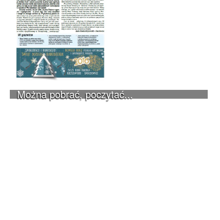
Można pobrać, poczytać...