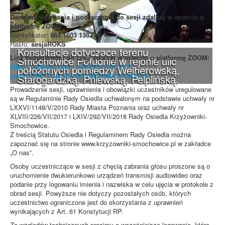
Dane do logowania i podłączenia do sesji zdalnej w oparciu o
platformę ZOOM:
Identyfikator:
863 1603 1387
Hasło:
sesjaROKS
Konsultacje dotyczące terenu
Link bezpośredni do sesji zdalnej w oparciu o platformę ZOOM:
Smochowice Południe w rejonie ulic
https://us02web.zoom.us/j/86316031387?
położonych pomiędzy Wejherowską,
pwd=OERFTG1pcDhodkVzVlQ0MUNaSllrQT09
Starogardzką, Pniewską, Pelplińską.
Prowadzenie sesji, uprawnienia i obowiązki uczestników uregulowane
są w Regulaminie Rady Osiedla uchwalonym na podstawie uchwały nr
LXXVI/1148/V/2010 Rady Miasta Poznania oraz uchwały nr
XLVIII/226/VII/2017 i LXIV/292/VII/2018 Rady Osiedla Krzyżowniki-
Smochowice.
Z treścią Statutu Osiedla i Regulaminem Rady Osiedla można
zapoznać się na stronie www.krzyzowniki-smochowice.pl w zakładce
„O nas”.
Osoby uczestniczące w sesji z chęcią zabrania głosu proszone są o
uruchomienie dwukierunkowo urządzeń transmisji audiowideo oraz
podanie przy logowaniu imienia i nazwiska w celu ujęcia w protokole z
obrad sesji. Powyższe nie dotyczy pozostałych osób, których
uczestnictwo ograniczone jest do skorzystania z uprawnień
wynikających z Art. 61 Konstytucji RP.
Ze wzgledów technicznych prosimy o wcześniejsze logowanie, które