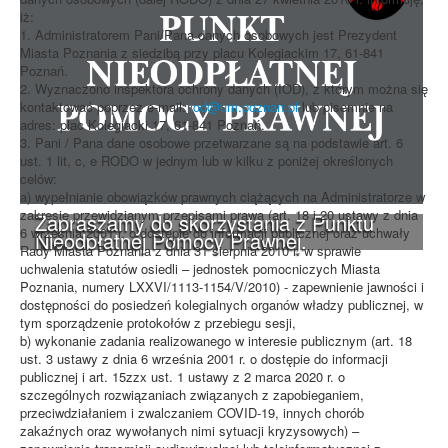
iż:
1. Administratorem Pani/Pana danych osobowych jest Prezydent
Miasta Poznania z siedzibą przy placu Kolegiackim 17, 61-841
Poznań.
2. Wyznaczono inspektora ochrony danych (IOD), z którym można się
kontaktować poprzez e-mail:
iod@um.poznan.pl
lub pisemnie na
adres: plac Kolegiacki 17, 61-841 Poznań.
3. Pani / Pana dane osobowe przetwarzane są na podstawie art. 6
ust. 1 lit, c, e RODO w jednym lub w kilku z poniżej określonych
celów:
a) wypełnianie obowiązków prawnych ciążących na Administratorze w
zakresie przewidzianym przepisami prawa (art. 18 i 20 ustawy z dnia
Zapraszamy do skorzystania z Punktu
6 września 2001 r. o dostępie do informacji publicznej oraz uchwały
Nieodpłatnej Pomocy Prawnej.
Rady Miasta Poznania z dnia 31 sierpnia 2010 r. w sprawie
uchwalenia statutów osiedli – jednostek pomocniczych Miasta
Poznania, numery LXXVI/1113-1154/V/2010) - zapewnienie jawności i
dostępności do posiedzeń kolegialnych organów władzy publicznej, w
tym sporządzenie protokołów z przebiegu sesji,
b) wykonanie zadania realizowanego w interesie publicznym (art. 18
ust. 3 ustawy z dnia 6 września 2001 r. o dostępie do informacji
publicznej i art. 15zzx ust. 1 ustawy z 2 marca 2020 r. o
szczególnych rozwiązaniach związanych z zapobieganiem,
przeciwdziałaniem i zwalczaniem COVID-19, innych chorób
zakaźnych oraz wywołanych nimi sytuacji kryzysowych) –