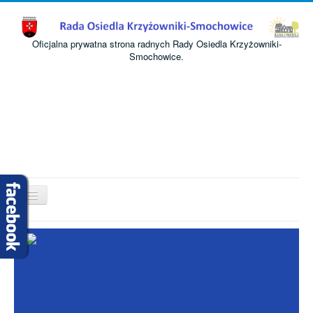
Oficjalna prywatna strona radnych Rady Osiedla Krzyżowniki-
Smochowice.
Przełącz
nawigację
Start
O nas
Informacje
Komisje