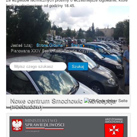
będzie udostępnione od godziny 18.45.
Poprzedni artykuł
Następny artykuł
Jesteś tutaj:
Strona Główna
Start
Planowana XXIV Sesja Rady Osiedla Krzyżowniki-Smochowice
Szukaj...
Szukaj
Link do tego miejsca
Nowe centrum Smochowic - koncepcja
przebudowy