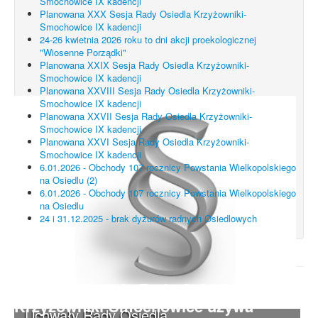
Smochowice IX kadencji
Planowana XXX Sesja Rady Osiedla Krzyżowniki-
Smochowice IX kadencji
24-26 kwietnia 2026 roku to dni akcji proekologicznej
"Wiosenne Porządki"
Planowana XXIX Sesja Rady Osiedla Krzyżowniki-
Smochowice IX kadencji
Planowana XXVIII Sesja Rady Osiedla Krzyżowniki-
Smochowice IX kadencji
Planowana XXVII Sesja Rady Osiedla Krzyżowniki-
Smochowice IX kadencji
Planowana XXVI Sesja Rady Osiedla Krzyżowniki-
Smochowice IX kadencji
6.01.2026 - Obchody 107 rocznicy Powstania Wielkopolskiego
na Osiedlu (2)
6.01.2026 - Obchody 107 rocznicy Powstania Wielkopolskiego
na Osiedlu
24 i 31.12.2025 - brak dyżurów radnych Osiedlowych
UWAGA! Serwis Rada Osiedla
Krzyżowniki-Smochowice używa
Uchwały Rady Osiedla