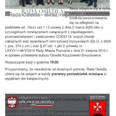
Smochowice.
Sesja odbędzie się w trybie
Rada Osiedla - skład, regulamin
zdalnym z wykorzystaniem
środków porozumiewania
się na odległość na
podstawie art. 15zzx ust.1 i 2 ustawy z dnia 2 marca 2020 roku o
szczególnych rozwiązaniach związanych z zapobieganiem,
przeciwdziałaniem i zwalczaniem COVID-19, innych chorób
zakaźnych oraz wywołanych nimi sytuacji kryzysowych (Dz.U. z 2020
r. poz. 374 z zm.) oraz § 27 ust. 1 pkt 2 uchwały nr
LXXVI/1148/V/2010 Rady Miasta Poznania z dnia 31 sierpnia 2010 r.
w sprawie uchwalenia statutu Osiedla Krzyżowniki-Smochowice.
Rozpoczęcie sesji o godzinie
19:00
.
Przypominamy, że niezależnie od doraźnych potrzeb, Rada Osiedla
zbiera się na sesjach w każdy
pierwszy poniedziałek miesiąca
(z
wyjątkiem dni świątecznych).
Informacje o przetwarzaniu danych osobowych dla uczestników
sesji rad osiedli.
Zgodnie z art. 13 ust. 1 i ust. 2 ogólnego rozporządzenia o ochronie
danych osobowych (dalej RODO) z dnia 27 kwietnia 2016 r. informuję,