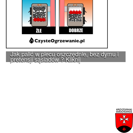
Jak palić w piecu oszczędnie, bez dymu i
pretensji sąsiadów ? Kliknij