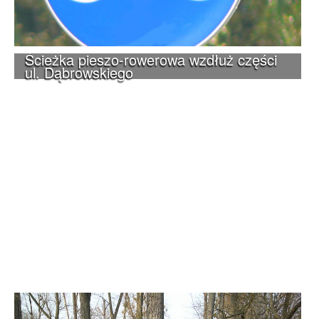
Ścieżka pieszo-rowerowa wzdłuż części
ul. Dąbrowskiego