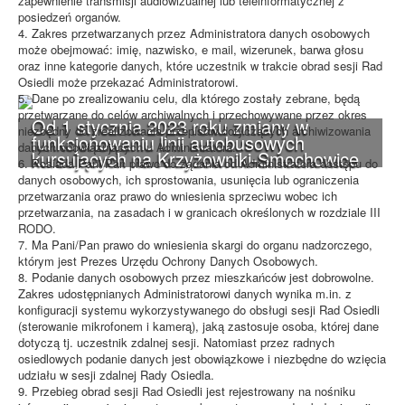
zapewnienie transmisji audiowizualnej lub teleinformatycznej z
posiedzeń organów.
4. Zakres przetwarzanych przez Administratora danych osobowych
może obejmować: imię, nazwisko, e mail, wizerunek, barwa głosu
oraz inne kategorie danych, które uczestnik w trakcie obrad sesji Rad
Osiedli może przekazać Administratorowi.
5. Dane po zrealizowaniu celu, dla którego zostały zebrane, będą
przetwarzane do celów archiwalnych i przechowywane przez okres
Od 1 stycznia 2023 roku zmiany w
niezbędny do zrealizowania przepisów dotyczących archiwizowania
funkcjonowaniu linii autobusowych
danych obowiązujących u Administratora.
kursujących na Krzyżowniki-Smochowice
6. Posiada Pani/Pan prawo do żądania od Administratora dostępu do
danych osobowych, ich sprostowania, usunięcia lub ograniczenia
przetwarzania oraz prawo do wniesienia sprzeciwu wobec ich
przetwarzania, na zasadach i w granicach określonych w rozdziale III
RODO.
7. Ma Pani/Pan prawo do wniesienia skargi do organu nadzorczego,
którym jest Prezes Urzędu Ochrony Danych Osobowych.
8. Podanie danych osobowych przez mieszkańców jest dobrowolne.
Zakres udostępnianych Administratorowi danych wynika m.in. z
konfiguracji systemu wykorzystywanego do obsługi sesji Rad Osiedli
(sterowanie mikrofonem i kamerą), jaką zastosuje osoba, której dane
dotyczą tj. uczestnik zdalnej sesji. Natomiast przez radnych
osiedlowych podanie danych jest obowiązkowe i niezbędne do wzięcia
udziału w sesji zdalnej Rady Osiedla.
9. Przebieg obrad sesji Rad Osiedli jest rejestrowany na nośniku